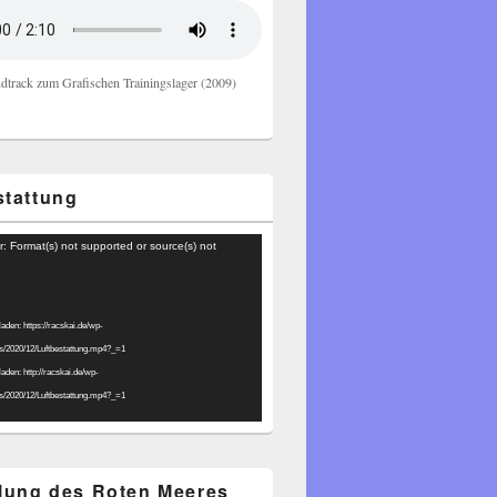
dtrack zum Grafischen Trainingslager (2009)
stattung
r: Format(s) not supported or source(s) not
laden: https://racskai.de/wp-
ds/2020/12/Luftbestattung.mp4?_=1
laden: http://racskai.de/wp-
ds/2020/12/Luftbestattung.mp4?_=1
ilung des Roten Meeres