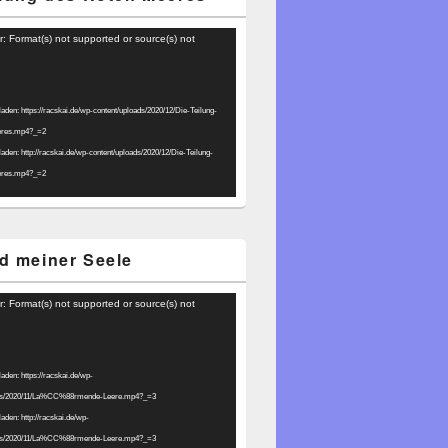
r: Format(s) not supported or source(s) not
laden: https://racskai.de/wp-content/uploads/2020/12/Die-Teilung-
eres.mp4?_=2
laden: http://racskai.de/wp-content/uploads/2020/12/Die-Teilung-
eres.mp4?_=2
d meiner Seele
r: Format(s) not supported or source(s) not
laden: https://racskai.de/wp-
ads/2020/11/La%CC%88rmende-Leere.mp4?_=3
laden: http://racskai.de/wp-
ads/2020/11/La%CC%88rmende-Leere.mp4?_=3