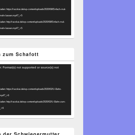
laden: https://racskai.de/wp-content/uploads/2020/08/Einfach-mal-
umeln-lassen.mp4?_=5
laden: http://racskai.de/wp-content/uploads/2020/08/Einfach-mal-
umeln-lassen.mp4?_=5
 zum Schafott
r: Format(s) not supported or source(s) not
laden: https://racskai.de/wp-content/uploads/2020/02/U-Bahn-
.mp4?_=6
laden: http://racskai.de/wp-content/uploads/2020/02/U-Bahn-zum-
?_=6
 der Schwiegermutter