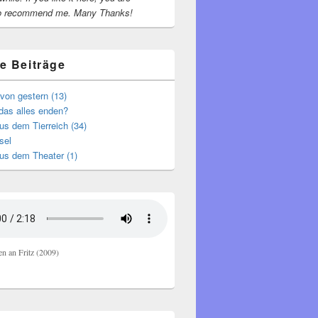
o recommend me.
Many Thanks!
e Beiträge
von gestern (13)
das alles enden?
s dem Tierreich (34)
sel
us dem Theater (1)
en an Fritz (2009)