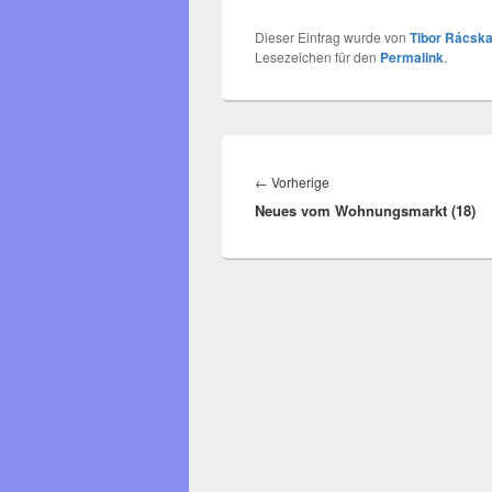
Dieser Eintrag wurde von
Tibor Rácska
Lesezeichen für den
Permalink
.
Beitragsnavigation
Vorheriger
←
Vorherige
Neues vom Wohnungsmarkt (18)
Beitrag: