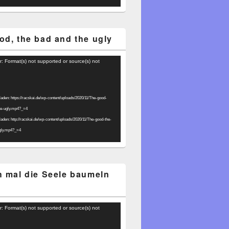
od, the bad and the ugly
r: Format(s) not supported or source(s) not
laden: https://racskai.de/wp-content/uploads/2020/11/The-good-
he-ugly.mp4?_=4
laden: http://racskai.de/wp-content/uploads/2020/11/The-good-the-
gly.mp4?_=4
h mal die Seele baumeln
r: Format(s) not supported or source(s) not