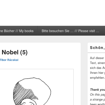
ne Bücher /// My books
Bitte besuchen Sie … /// Please visit …
Primärer
Schön,
Seitenleisten
 Nobel (5)
Widgetberei
Auf dieser 
Tibor Rácskai
Text, eine
sich das A
Ihnen hier 
empfehlen.
Thank you
On this pag
a strange 
been worth