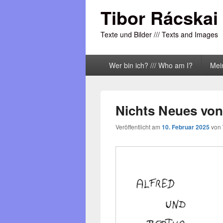
Tibor Rácskai
Texte und Bilder /// Texts and Images
Primäres
Wer bin ich? /// Who am I?
Mei
Menü
Nichts Neues von
Veröffentlicht am
10. Februar 2025
von