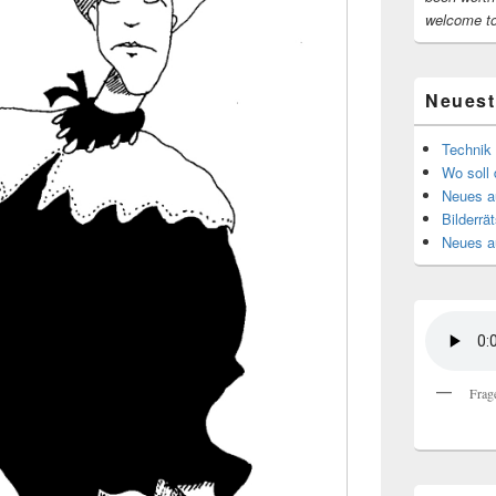
welcome t
Neuest
Technik 
Wo soll 
Neues au
Bilderrät
Neues a
Frag