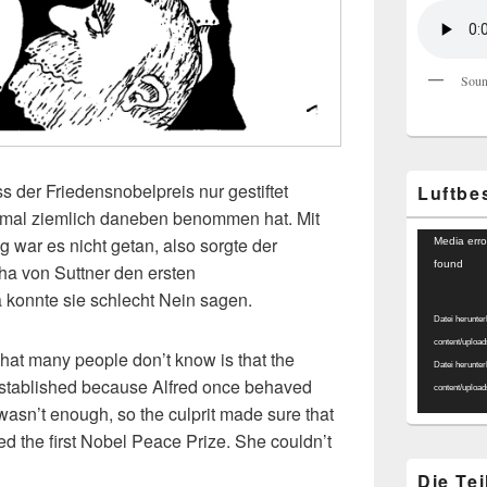
Soun
ss der Friedensnobelpreis nur gestiftet
Luftbe
einmal ziemlich daneben benommen hat. Mit
Video-
 war es nicht getan, also sorgte der
Media erro
Player
found
tha von Suttner den ersten
a konnte sie schlecht Nein sagen.
Datei herunter
content/uploa
at many people don’t know is that the
Datei herunter
stablished because Alfred once behaved
content/uploa
wasn’t enough, so the culprit made sure that
d the first Nobel Peace Prize. She couldn’t
Die Te