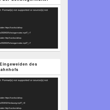
r: Format(s) not supported or source(s) not
laden: https://racskai.de/wp-
ds/2020/02/Schwiegermutter.mp4?_=7
laden: http://racskai.de/wp-
ds/2020/02/Schwiegermutter.mp4?_=7
 Eingeweiden des
bahnhofs
r: Format(s) not supported or source(s) not
laden: https://racskai.de/wp-
ds/2019/11/Verdauung.mp4?_=8
laden: http://racskai.de/wp-