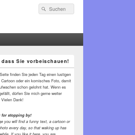
Suchen
Suchen
nach:
 dass Sie vorbeischauen!
-
ch
Seite finden Sie jeden Tag einen lustigen
n Cartoon oder ein komisches Foto, damit
ufwachen schon gelohnt hat. Wenn es
gefällt, dürfen Sie mich gerne weiter
 Vielen Dank!
 for stopping by!
e you will find a funny text, a cartoon or
photo every day, so that waking up has
while.
If you like it here, you are