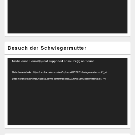
Besuch der Schwiegermutter
Video-
Media error: Format(s) not supported or source(s) not found
Player
Datei herunterladen: https://racskai.de/wp-content/uploads/2020/02/Schwiegermutter.mp4?_=7
Datei herunterladen: http://racskai.de/wp-content/uploads/2020/02/Schwiegermutter.mp4?_=7