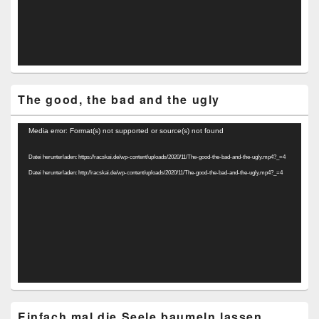
The good, the bad and the ugly
Video-
Media error: Format(s) not supported or source(s) not found
Player
Datei herunterladen: https://racskai.de/wp-content/uploads/2020/11/The-good-the-bad-and-the-ugly.mp4?_=4
Datei herunterladen: http://racskai.de/wp-content/uploads/2020/11/The-good-the-bad-and-the-ugly.mp4?_=4
Einfach mal die Seele baumeln lassen