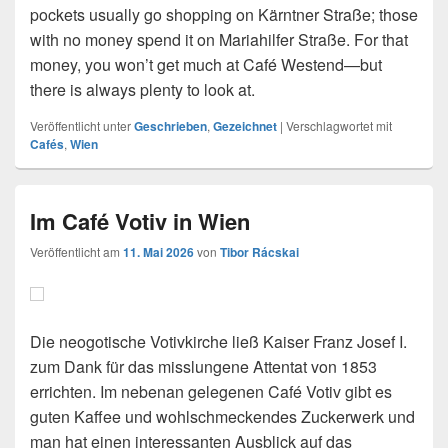
pockets usually go shopping on Kärntner Straße; those
with no money spend it on Mariahilfer Straße. For that
money, you won’t get much at Café Westend—but
there is always plenty to look at.
Veröffentlicht unter
Geschrieben
,
Gezeichnet
|
Verschlagwortet mit
Cafés
,
Wien
Im Café Votiv in Wien
Veröffentlicht am
11. Mai 2026
von
Tibor Rácskai
Die neogotische Votivkirche ließ Kaiser Franz Josef I.
zum Dank für das misslungene Attentat von 1853
errichten. Im nebenan gelegenen Café Votiv gibt es
guten Kaffee und wohlschmeckendes Zuckerwerk und
man hat einen interessanten Ausblick auf das