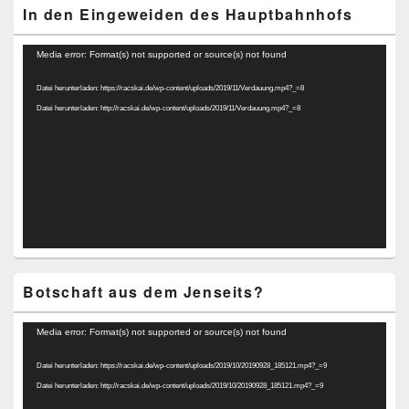
In den Eingeweiden des Hauptbahnhofs
Video-
Media error: Format(s) not supported or source(s) not found
Player
Datei herunterladen: https://racskai.de/wp-content/uploads/2019/11/Verdauung.mp4?_=8
Datei herunterladen: http://racskai.de/wp-content/uploads/2019/11/Verdauung.mp4?_=8
Botschaft aus dem Jenseits?
Video-
Media error: Format(s) not supported or source(s) not found
Player
Datei herunterladen: https://racskai.de/wp-content/uploads/2019/10/20190928_185121.mp4?_=9
Datei herunterladen: http://racskai.de/wp-content/uploads/2019/10/20190928_185121.mp4?_=9