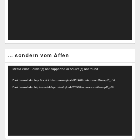
… sondern vom Affen
Video-
Media error: Format(s) not supported or source(s) not found
Player
Datei herunterladen: https://racskai.de/wp-content/uploads/2019/08/sondern-vom-Affen.mp4?_=10
Datei herunterladen: http://racskai.de/wp-content/uploads/2019/08/sondern-vom-Affen.mp4?_=10