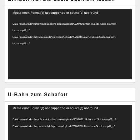
Video-
Media error: Format(s) not supported or source(s) not found
Player
Datei herunterladen: https://racskai.de/wp-content/uploads/2020/08/Einfach-mal-die-Seele-baumeln-
lassen.mp4?_=5
Datei herunterladen: http://racskai.de/wp-content/uploads/2020/08/Einfach-mal-die-Seele-baumeln-
lassen.mp4?_=5
U-Bahn zum Schafott
Video-
Media error: Format(s) not supported or source(s) not found
Player
Datei herunterladen: https://racskai.de/wp-content/uploads/2020/02/U-Bahn-zum-Schafott.mp4?_=6
Datei herunterladen: http://racskai.de/wp-content/uploads/2020/02/U-Bahn-zum-Schafott.mp4?_=6