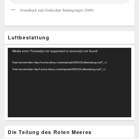
Soundtrack zum Grafischen Trainingslager (2009)
Luftbestattung
Video-
Media error: Format(s) not supported or source(s) not found
Player
Datei herunterladen: https://racskai.de/wp-content/uploads/2020/12/Luftbestattung.mp4?_=1
Datei herunterladen: http://racskai.de/wp-content/uploads/2020/12/Luftbestattung.mp4?_=1
Die Teilung des Roten Meeres