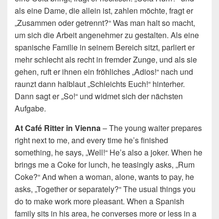
als eine Dame, die allein ist, zahlen möchte, fragt er
„Zusammen oder getrennt?“ Was man halt so macht,
um sich die Arbeit angenehmer zu gestalten. Als eine
spanische Familie in seinem Bereich sitzt, parliert er
mehr schlecht als recht in fremder Zunge, und als sie
gehen, ruft er ihnen ein fröhliches „Adios!“ nach und
raunzt dann halblaut „Schleichts Euch!“ hinterher.
Dann sagt er „So!“ und widmet sich der nächsten
Aufgabe.
At Café Ritter in Vienna
– The young waiter prepares
right next to me, and every time he’s finished
something, he says, „Well!“ He’s also a joker. When he
brings me a Coke for lunch, he teasingly asks, „Rum
Coke?“ And when a woman, alone, wants to pay, he
asks, „Together or separately?“ The usual things you
do to make work more pleasant. When a Spanish
family sits in his area, he converses more or less in a