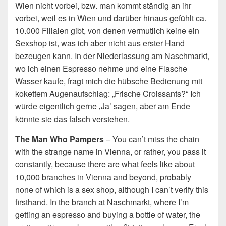
Wien nicht vorbei, bzw. man kommt ständig an ihr
vorbei, weil es in Wien und darüber hinaus gefühlt ca.
10.000 Filialen gibt, von denen vermutlich keine ein
Sexshop ist, was ich aber nicht aus erster Hand
bezeugen kann. In der Niederlassung am Naschmarkt,
wo ich einen Espresso nehme und eine Flasche
Wasser kaufe, fragt mich die hübsche Bedienung mit
kokettem Augenaufschlag: „Frische Croissants?“ Ich
würde eigentlich gerne ‚Ja’ sagen, aber am Ende
könnte sie das falsch verstehen.
The Man Who Pampers
– You can’t miss the chain
with the strange name in Vienna, or rather, you pass it
constantly, because there are what feels like about
10,000 branches in Vienna and beyond, probably
none of which is a sex shop, although I can’t verify this
firsthand. In the branch at Naschmarkt, where I’m
getting an espresso and buying a bottle of water, the