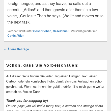
foreign tongue, and as they leave, he calls out a
cheerful „Adios!“ and then growls after them in a low
voice, „Get lost!“ Then he says, „Well!“ and moves on to
the next task.
Veröffentlicht unter
Geschrieben
,
Gezeichnet
|
Verschlagwortet mit
Cafés
,
Wien
Beitragsnavigation
←
Ältere Beiträge
Primärer
Schön, dass Sie vorbeischauen!
Seitenleisten-
Widgetbereich
Auf dieser Seite finden Sie jeden Tag einen lustigen Text, einen
Cartoon oder ein komisches Foto, damit sich das Aufwachen schon
gelohnt hat. Wenn es Ihnen hier gefällt, dürfen Sie mich gerne weiter
empfehlen. Vielen Dank!
Thank you for stopping by!
On this page you will find a funny text, a cartoon or a strange photo
every day, so that waking up has been worthwhile.
If you like it here,