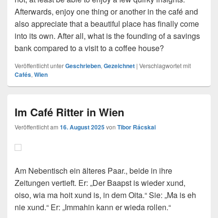
Afterwards, enjoy one thing or another in the café and
also appreciate that a beautiful place has finally come
into its own. After all, what is the founding of a savings
bank compared to a visit to a coffee house?
Veröffentlicht unter
Geschrieben
,
Gezeichnet
|
Verschlagwortet mit
Cafés
,
Wien
Im Café Ritter in Wien
Veröffentlicht am
16. August 2025
von
Tibor Rácskai
Am Nebentisch ein älteres Paar., beide in ihre
Zeitungen vertieft. Er: „Der Baapst is wieder xund,
oiso, wia ma hoit xund is, in dem Oita.“ Sie: „Ma is eh
nie xund.“ Er: „Immahin kann er wieda rollen.“