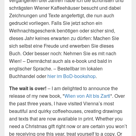
vergangenen drei Jahren habe ich die schönsten und
schrägsten Wiener Kaffeehäuser besucht und dabei
Zeichnungen und Texte angefertigt, die nun auch
gedruckt vorliegen. Falls Sie jetzt schon ein
Weihnachtsgeschenk benötigen oder sicher sind,
dieses Jahr keines erwarten zu dürfen: Machen Sie
sich selbst eine Freude und erwerben Sie dieses
Buch. Oder besser noch: Nehmen Sie es mit nach
Wien! – Demnächst auch als e-book und bald in
englischer Sprache. – Bestellbar im lokalen
Buchhandel oder
hier im BoD-bookshop
.
The wait is over!
– I am delighted to announce the
release of my new book, *
Wien von Alt bis Zartl
*. Over
the past three years, I have visited Vienna’s most
beautiful and quirky coffeehouses, creating drawings
and texts that are now available in print. Whether you
need a Christmas gift right now or are certain you won’t
be receiving one this year, treat yourself to a copy. Or