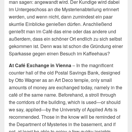
man sagen: angewandt wird. Der Kundige wird dabei
im Untergeschoss an die Mysterienabteilung erinnert
werden, und wenn nicht, dann zumindest ein paar
skurrile Einblicke genießen dürfen. Anschließend
genießt man im Café das eine oder das andere und
außerdem, dass ein schöner Ort endlich zu sich selbst
gekommen ist. Denn was ist schon die Gründung einer
Sparkasse gegen einen Besuch im Kaffeehaus?
At Café Exchange in Vienna
– In the magnificent
counter hall of the old Postal Savings Bank, designed
by Otto Wagner as an Art Deco temple, only small
amounts of money are exchanged today, namely in the
café of the same name. Beforehand, a stroll through
the corridors of the building, which is used—or should
we say, applied—by the University of Applied Arts is
recommended. Those in the know will be reminded of
the Department of Mysteries in the basement, and if
not, at least be able to enjoy a few quirky insights.