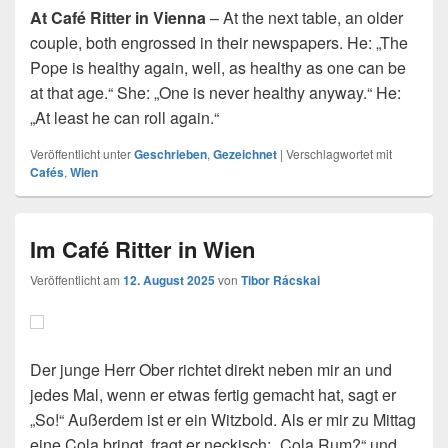
At Café Ritter in Vienna
– At the next table, an older
couple, both engrossed in their newspapers. He: „The
Pope is healthy again, well, as healthy as one can be
at that age.“ She: „One is never healthy anyway.“ He:
„At least he can roll again.“
Veröffentlicht unter
Geschrieben
,
Gezeichnet
|
Verschlagwortet mit
Cafés
,
Wien
Im Café Ritter in Wien
Veröffentlicht am
12. August 2025
von
Tibor Rácskai
Der junge Herr Ober richtet direkt neben mir an und
jedes Mal, wenn er etwas fertig gemacht hat, sagt er
„So!“ Außerdem ist er ein Witzbold. Als er mir zu Mittag
eine Cola bringt, fragt er neckisch: „Cola Rum?“ und