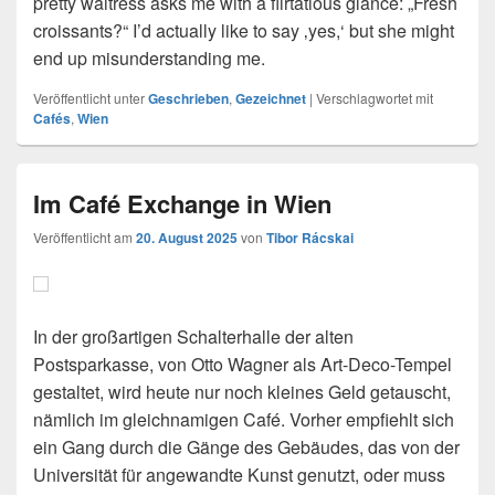
pretty waitress asks me with a flirtatious glance: „Fresh
croissants?“ I’d actually like to say ‚yes,‘ but she might
end up misunderstanding me.
Veröffentlicht unter
Geschrieben
,
Gezeichnet
|
Verschlagwortet mit
Cafés
,
Wien
Im Café Exchange in Wien
Veröffentlicht am
20. August 2025
von
Tibor Rácskai
In der großartigen Schalterhalle der alten
Postsparkasse, von Otto Wagner als Art-Deco-Tempel
gestaltet, wird heute nur noch kleines Geld getauscht,
nämlich im gleichnamigen Café. Vorher empfiehlt sich
ein Gang durch die Gänge des Gebäudes, das von der
Universität für angewandte Kunst genutzt, oder muss