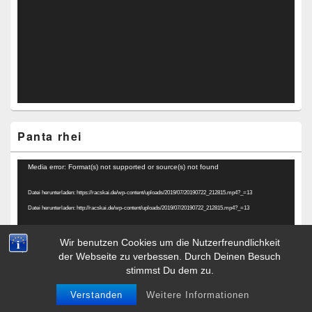
Panta rhei
Video-
Media error: Format(s) not supported or source(s) not found
Player
Datei herunterladen: https://racskai.de/wp-content/uploads/2019/07/20190722_212815.mp4?_=13
Datei herunterladen: http://racskai.de/wp-content/uploads/2019/07/20190722_212815.mp4?_=13
Wir benutzen Cookies um die Nutzerfreundlichkeit
der Webseite zu verbessen. Durch Deinen Besuch
stimmst Du dem zu.
Verstanden
Weitere Informationen