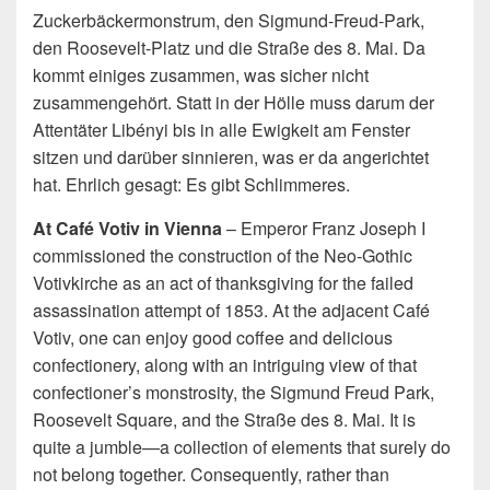
Zuckerbäckermonstrum, den Sigmund-Freud-Park,
den Roosevelt-Platz und die Straße des 8. Mai. Da
kommt einiges zusammen, was sicher nicht
zusammengehört. Statt in der Hölle muss darum der
Attentäter Libényi bis in alle Ewigkeit am Fenster
sitzen und darüber sinnieren, was er da angerichtet
hat. Ehrlich gesagt: Es gibt Schlimmeres.
At Café Votiv in Vienna
– Emperor Franz Joseph I
commissioned the construction of the Neo-Gothic
Votivkirche as an act of thanksgiving for the failed
assassination attempt of 1853. At the adjacent Café
Votiv, one can enjoy good coffee and delicious
confectionery, along with an intriguing view of that
confectioner’s monstrosity, the Sigmund Freud Park,
Roosevelt Square, and the Straße des 8. Mai. It is
quite a jumble—a collection of elements that surely do
not belong together. Consequently, rather than