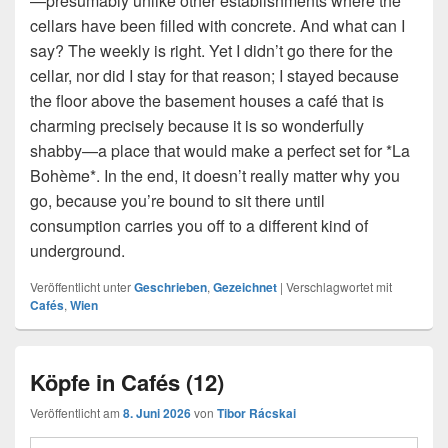
—presumably unlike other establishments where the
cellars have been filled with concrete. And what can I
say? The weekly is right. Yet I didn’t go there for the
cellar, nor did I stay for that reason; I stayed because
the floor above the basement houses a café that is
charming precisely because it is so wonderfully
shabby—a place that would make a perfect set for *La
Bohème*. In the end, it doesn’t really matter why you
go, because you’re bound to sit there until
consumption carries you off to a different kind of
underground.
Veröffentlicht unter
Geschrieben
,
Gezeichnet
|
Verschlagwortet mit
Cafés
,
Wien
Köpfe in Cafés (12)
Veröffentlicht am
8. Juni 2026
von
Tibor Rácskai