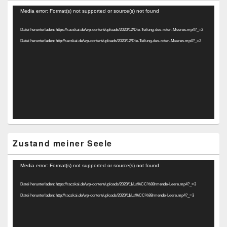
Video-
Media error: Format(s) not supported or source(s) not found
Player
Datei herunterladen: https://racskai.de/wp-content/uploads/2020/12/Die-Teilung-des-roten-Meeres.mp4?_=2
Datei herunterladen: http://racskai.de/wp-content/uploads/2020/12/Die-Teilung-des-roten-Meeres.mp4?_=2
Zustand meiner Seele
Video-
Media error: Format(s) not supported or source(s) not found
Player
Datei herunterladen: https://racskai.de/wp-content/uploads/2020/11/La%CC%88rmende-Leere.mp4?_=3
Datei herunterladen: http://racskai.de/wp-content/uploads/2020/11/La%CC%88rmende-Leere.mp4?_=3