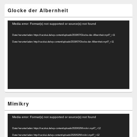
Glocke der Albernheit
Video-
Media error: Format(s) not supported or source(s) not found
Player
Datei herunterladen: https://racskai.de/wp-content/uploads/2019/07/Glocke-der-Albernheit.mp4?_=11
Datei herunterladen: http://racskai.de/wp-content/uploads/2019/07/Glocke-der-Albernheit.mp4?_=11
Mimikry
Video-
Media error: Format(s) not supported or source(s) not found
Player
Datei herunterladen: https://racskai.de/wp-content/uploads/2020/02/Mimikri.mp4?_=12
Datei herunterladen: http://racskai.de/wp-content/uploads/2020/02/Mimikri.mp4?_=12