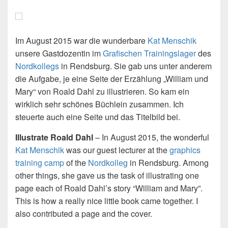
Im August 2015 war die wunderbare
Kat Menschik
unsere Gastdozentin im
Grafischen Trainingslager
des
Nordkollegs
in Rendsburg. Sie gab uns unter anderem
die Aufgabe, je eine Seite der Erzählung „William und
Mary“ von Roald Dahl zu illustrieren. So kam ein
wirklich sehr schönes Büchlein zusammen. Ich
steuerte auch eine Seite und das Titelbild bei.
Illustrate Roald Dahl
– In August 2015, the wonderful
Kat Menschik
was our guest lecturer at the
graphics
training camp
of the
Nordkolleg
in Rendsburg. Among
other things, she gave us the task of illustrating one
page each of Roald Dahl’s story “William and Mary”.
This is how a really nice little book came together. I
also contributed a page and the cover.