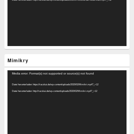
Mimikry
Video-
Media error: Format(s) not supported or source(s) not found
Player
Datei herunterladen: https://racskai.de/wp-content/uploads/2020/02/Mimikri.mp4?_=12
Datei herunterladen: http://racskai.de/wp-content/uploads/2020/02/Mimikri.mp4?_=12