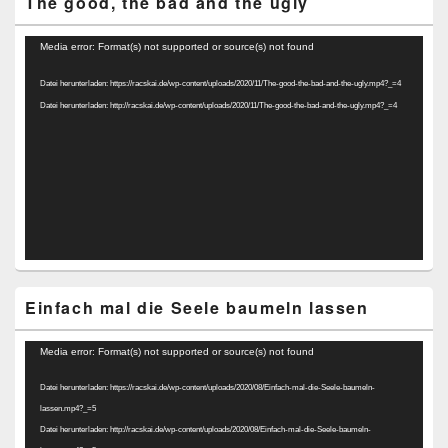
The good, the bad and the ugly
Video-
Media error: Format(s) not supported or source(s) not found
Player
Datei herunterladen: https://racskai.de/wp-content/uploads/2020/11/The-good-the-bad-and-the-ugly.mp4?_=4
Datei herunterladen: http://racskai.de/wp-content/uploads/2020/11/The-good-the-bad-and-the-ugly.mp4?_=4
Einfach mal die Seele baumeln lassen
Video-
Media error: Format(s) not supported or source(s) not found
Player
Datei herunterladen: https://racskai.de/wp-content/uploads/2020/08/Einfach-mal-die-Seele-baumeln-
lassen.mp4?_=5
Datei herunterladen: http://racskai.de/wp-content/uploads/2020/08/Einfach-mal-die-Seele-baumeln-