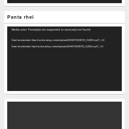
Panta rhei
Video-
Media error: Format(s) not supported or source(s) not found
Player
Datei herunterladen: https://racskai.de/wp-content/uploads/2019/07/20190722_212815.mp4?_=13
Datei herunterladen: http://racskai.de/wp-content/uploads/2019/07/20190722_212815.mp4?_=13