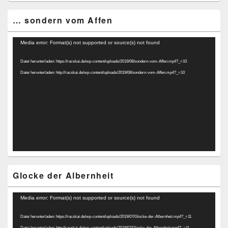
… sondern vom Affen
Video-
Media error: Format(s) not supported or source(s) not found
Player
Datei herunterladen: https://racskai.de/wp-content/uploads/2019/08/sondern-vom-Affen.mp4?_=10
Datei herunterladen: http://racskai.de/wp-content/uploads/2019/08/sondern-vom-Affen.mp4?_=10
Glocke der Albernheit
Video-
Media error: Format(s) not supported or source(s) not found
Player
Datei herunterladen: https://racskai.de/wp-content/uploads/2019/07/Glocke-der-Albernheit.mp4?_=11
Datei herunterladen: http://racskai.de/wp-content/uploads/2019/07/Glocke-der-Albernheit.mp4?_=11