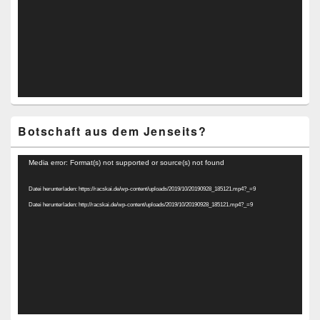
Botschaft aus dem Jenseits?
Video-
Media error: Format(s) not supported or source(s) not found
Player
Datei herunterladen: https://racskai.de/wp-content/uploads/2019/10/20190928_185121.mp4?_=9
Datei herunterladen: http://racskai.de/wp-content/uploads/2019/10/20190928_185121.mp4?_=9