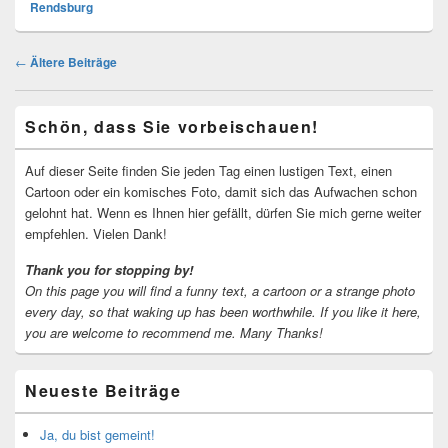
Rendsburg
Beitragsnavigation
←
Ältere Beiträge
Primärer
Schön, dass Sie vorbeischauen!
Seitenleisten-
Widgetbereich
Auf dieser Seite finden Sie jeden Tag einen lustigen Text, einen
Cartoon oder ein komisches Foto, damit sich das Aufwachen schon
gelohnt hat. Wenn es Ihnen hier gefällt, dürfen Sie mich gerne weiter
empfehlen. Vielen Dank!
Thank you for stopping by!
On this page you will find a funny text, a cartoon or a strange photo
every day, so that waking up has been worthwhile.
If you like it here,
you are welcome to recommend me.
Many Thanks!
Neueste Beiträge
Ja, du bist gemeint!