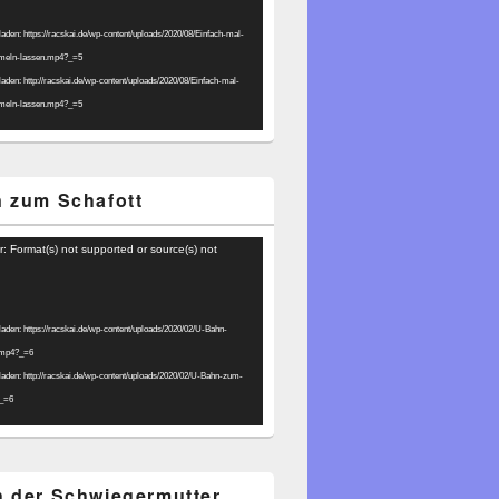
laden: https://racskai.de/wp-content/uploads/2020/08/Einfach-mal-
umeln-lassen.mp4?_=5
laden: http://racskai.de/wp-content/uploads/2020/08/Einfach-mal-
umeln-lassen.mp4?_=5
 zum Schafott
r: Format(s) not supported or source(s) not
laden: https://racskai.de/wp-content/uploads/2020/02/U-Bahn-
.mp4?_=6
laden: http://racskai.de/wp-content/uploads/2020/02/U-Bahn-zum-
?_=6
 der Schwiegermutter