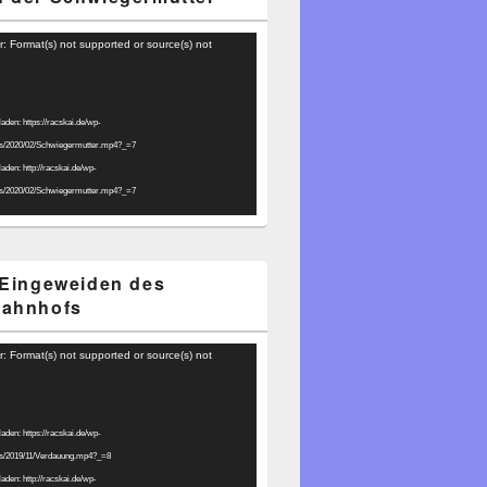
r: Format(s) not supported or source(s) not
laden: https://racskai.de/wp-
ds/2020/02/Schwiegermutter.mp4?_=7
laden: http://racskai.de/wp-
ds/2020/02/Schwiegermutter.mp4?_=7
 Eingeweiden des
bahnhofs
r: Format(s) not supported or source(s) not
laden: https://racskai.de/wp-
ds/2019/11/Verdauung.mp4?_=8
laden: http://racskai.de/wp-