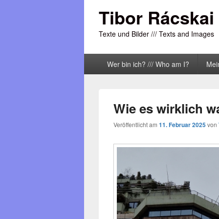
Tibor Rácskai
Texte und Bilder /// Texts and Images
Primäres
Wer bin ich? /// Who am I?
Mei
Menü
Wie es wirklich wa
Veröffentlicht am
11. Februar 2025
von