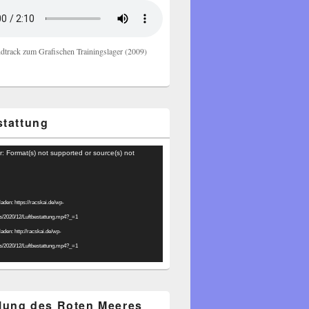
dtrack zum Grafischen Trainingslager (2009)
stattung
r: Format(s) not supported or source(s) not
laden: https://racskai.de/wp-
ds/2020/12/Luftbestattung.mp4?_=1
laden: http://racskai.de/wp-
ds/2020/12/Luftbestattung.mp4?_=1
ilung des Roten Meeres