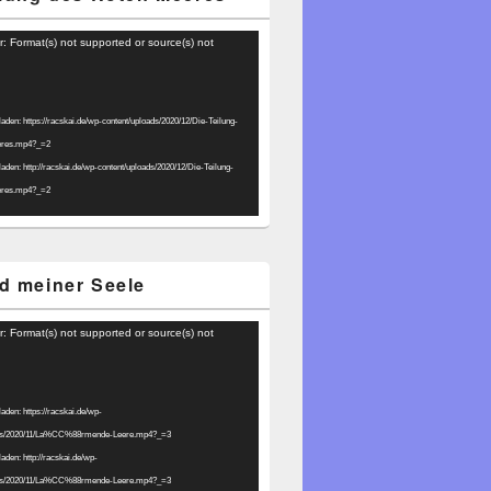
r: Format(s) not supported or source(s) not
laden: https://racskai.de/wp-content/uploads/2020/12/Die-Teilung-
eres.mp4?_=2
laden: http://racskai.de/wp-content/uploads/2020/12/Die-Teilung-
eres.mp4?_=2
d meiner Seele
r: Format(s) not supported or source(s) not
laden: https://racskai.de/wp-
ads/2020/11/La%CC%88rmende-Leere.mp4?_=3
laden: http://racskai.de/wp-
ads/2020/11/La%CC%88rmende-Leere.mp4?_=3