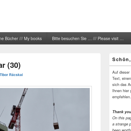
ne Bücher /// My books
Bitte besuchen Sie … /// Please visit …
Primärer
Schön,
Seitenleisten
r (30)
Widgetberei
Auf dieser 
Tibor Rácskai
Text, eine
sich das A
Ihnen hier 
empfehlen.
Thank you
On this pag
a strange 
been worth