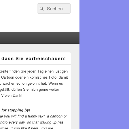
Suchen
Suchen
nach:
 dass Sie vorbeischauen!
-
ch
Seite finden Sie jeden Tag einen lustigen
n Cartoon oder ein komisches Foto, damit
ufwachen schon gelohnt hat. Wenn es
gefällt, dürfen Sie mich gerne weiter
 Vielen Dank!
 for stopping by!
e you will find a funny text, a cartoon or
photo every day, so that waking up has
while.
If you like it here, you are