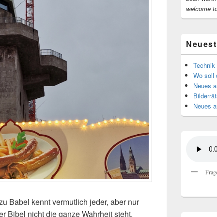
welcome t
Neuest
Technik 
Wo soll 
Neues au
Bilderrät
Neues a
Frag
 Babel kennt vermutlich jeder, aber nur
er Bibel nicht die ganze Wahrheit steht.