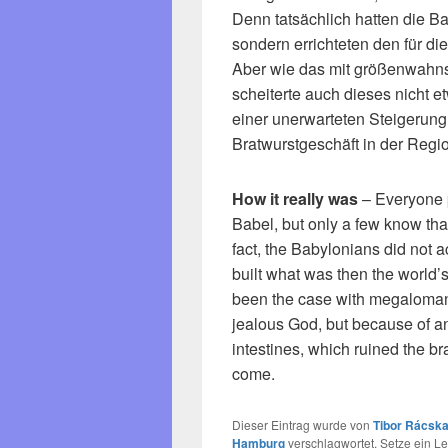
Denn tatsächlich hatten die Ba
sondern errichteten den für di
Aber wie das mit größenwahns
scheiterte auch dieses nicht e
einer unerwarteten Steigerun
Bratwurstgeschäft in der Regio
How it really was
– Everyone p
Babel, but only a few know that 
fact, the Babylonians did not ac
built what was then the world’
been the case with megalomania
jealous God, but because of an
intestines, which ruined the br
come.
Dieser Eintrag wurde von
Tibor Rácska
Hamburg
verschlagwortet. Setze ein L