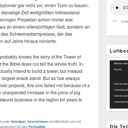
bylonier gar nicht vor, einen Turm zu bauen,
e damalige Zeit weltgrößten Imbissstand.
innigen Projekten schon immer war,
Soun
twa an einem eifersüchtigen Gott, sondern an
g des Schweinedarmpreises, der das
n auf Jahre hinaus ruinierte.
Luftbe
robably knows the story of the Tower of
Video-
the Bible does not tell the whole truth. In
Media erro
Player
tually intend to build a tower, but instead
found
s largest snack stand. But as has always
c projects, this one failed not because of a
Datei herunter
content/uploa
 unexpected increase in the price of pig
Datei herunter
atwurst business in the region for years to
content/uploa
i
unter
Geknipst
,
Geschrieben
veröffentlicht und mit
Die Te
esezeichen für den
Permalink
.