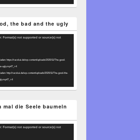
od, the bad and the ugly
r: Format(s) not supported or source(s) not
laden: https://racskai.de/wp-content/uploads/2020/11/The-good-
he-ugly.mp4?_=4
laden: http://racskai.de/wp-content/uploads/2020/11/The-good-the-
gly.mp4?_=4
h mal die Seele baumeln
r: Format(s) not supported or source(s) not