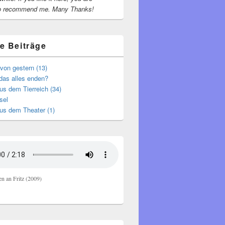
o recommend me.
Many Thanks!
e Beiträge
von gestern (13)
das alles enden?
s dem Tierreich (34)
sel
us dem Theater (1)
en an Fritz (2009)