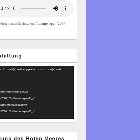
dtrack zum Grafischen Trainingslager (2009)
stattung
r: Format(s) not supported or source(s) not
laden: https://racskai.de/wp-
ds/2020/12/Luftbestattung.mp4?_=1
laden: http://racskai.de/wp-
ds/2020/12/Luftbestattung.mp4?_=1
ilung des Roten Meeres