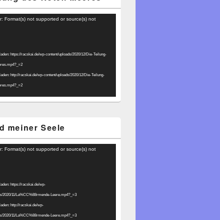
r: Format(s) not supported or source(s) not
laden: https://racskai.de/wp-content/uploads/2020/12/Die-Teilung-
eres.mp4?_=2
laden: http://racskai.de/wp-content/uploads/2020/12/Die-Teilung-
eres.mp4?_=2
d meiner Seele
r: Format(s) not supported or source(s) not
laden: https://racskai.de/wp-
ads/2020/11/La%CC%88rmende-Leere.mp4?_=3
laden: http://racskai.de/wp-
ads/2020/11/La%CC%88rmende-Leere.mp4?_=3