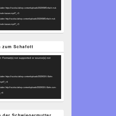
laden: https://racskai.de/wp-content/uploads/2020/08/Einfach-mal-
umeln-lassen.mp4?_=5
laden: http://racskai.de/wp-content/uploads/2020/08/Einfach-mal-
umeln-lassen.mp4?_=5
 zum Schafott
r: Format(s) not supported or source(s) not
laden: https://racskai.de/wp-content/uploads/2020/02/U-Bahn-
.mp4?_=6
laden: http://racskai.de/wp-content/uploads/2020/02/U-Bahn-zum-
?_=6
 der Schwiegermutter