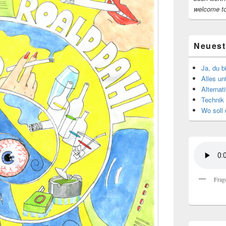
welcome t
Neuest
Ja, du b
Alles u
Alternat
Technik 
Wo soll 
Frag