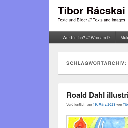
Tibor Rácskai
Texte und Bilder /// Texts and Images
Primäres
Wer bin ich? /// Who am I?
Mei
Menü
SCHLAGWORTARCHIV:
Roald Dahl illustr
Veröffentlicht am
19. März 2023
von
Ti