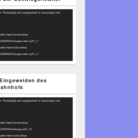
r: Format(s) not supported or source(s) not
laden: https://racskai.de/wp-
ds/2020/02/Schwiegermutter.mp4?_=7
laden: http://racskai.de/wp-
ds/2020/02/Schwiegermutter.mp4?_=7
 Eingeweiden des
bahnhofs
r: Format(s) not supported or source(s) not
laden: https://racskai.de/wp-
ds/2019/11/Verdauung.mp4?_=8
laden: http://racskai.de/wp-