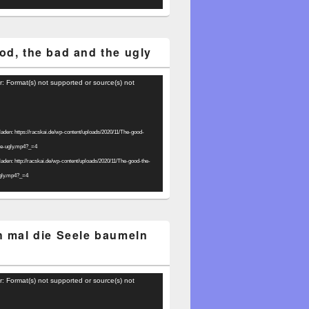
od, the bad and the ugly
r: Format(s) not supported or source(s) not
laden: https://racskai.de/wp-content/uploads/2020/11/The-good-
he-ugly.mp4?_=4
laden: http://racskai.de/wp-content/uploads/2020/11/The-good-the-
gly.mp4?_=4
h mal die Seele baumeln
r: Format(s) not supported or source(s) not