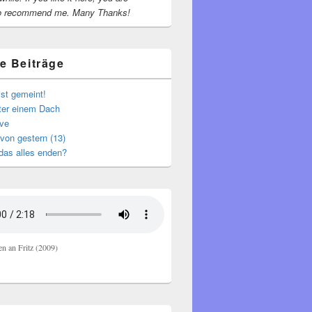
o recommend me.
Many Thanks!
e Beiträge
ist gemeint!
nter einem Dach
ive
von gestern (13)
das alles enden?
en an Fritz (2009)