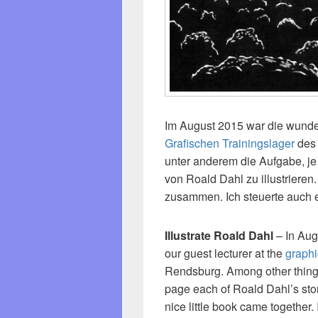
Im August 2015 war die wund
Grafischen Trainingslager
de
unter anderem die Aufgabe, je
von Roald Dahl zu illustrieren
zusammen. Ich steuerte auch ei
Illustrate Roald Dahl
– In Aug
our guest lecturer at the
graphi
Rendsburg. Among other things,
page each of Roald Dahl’s stor
nice little book came together.