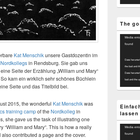
The go
Video-
Media erro
Player
found
erbare
Kat Menschik
unsere Gastdozentin im
Datei herunter
s
Nordkollegs
in Rendsburg. Sie gab uns
the-bad-and-t
 eine Seite der Erzählung „William und Mary“
Datei herunter
. So kam ein wirklich sehr schönes Büchlein
bad-and-the-u
ne Seite und das Titelbild bei.
ust 2015, the wonderful
Kat Menschik
was
Einfac
cs training camp
of the
Nordkolleg
in
lassen
 she gave us the task of illustrating one
y “William and Mary”. This is how a really
Video-
Media erro
Player
 I also contributed a page and the cover.
found