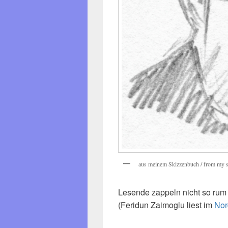
aus meinem Skizzenbuch / from my 
Lesende zappeln nicht so rum 
(Feridun Zaimoglu liest im
Nor