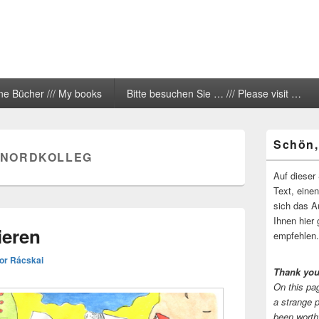
ne Bücher /// My books
Bitte besuchen Sie … /// Please visit …
Primärer
Schön,
Seitenleisten
NORDKOLLEG
Widgetberei
Auf dieser 
Text, eine
sich das A
Ihnen hier 
ieren
empfehlen.
bor Rácskai
Thank you
On this pag
a strange 
been worth