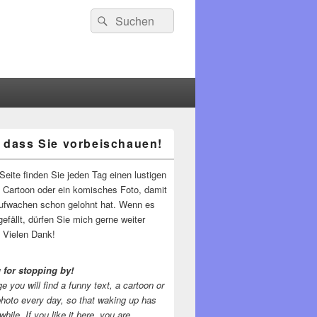
Suchen
Suchen
nach:
 dass Sie vorbeischauen!
-
ch
Seite finden Sie jeden Tag einen lustigen
n Cartoon oder ein komisches Foto, damit
ufwachen schon gelohnt hat. Wenn es
gefällt, dürfen Sie mich gerne weiter
 Vielen Dank!
 for stopping by!
e you will find a funny text, a cartoon or
photo every day, so that waking up has
while.
If you like it here, you are