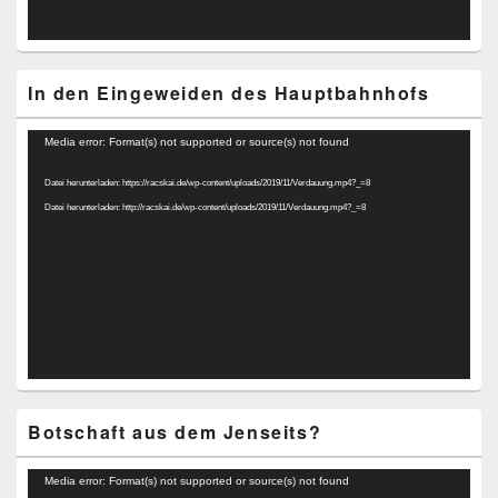
In den Eingeweiden des Hauptbahnhofs
Video-
Media error: Format(s) not supported or source(s) not found
Player
Datei herunterladen: https://racskai.de/wp-content/uploads/2019/11/Verdauung.mp4?_=8
Datei herunterladen: http://racskai.de/wp-content/uploads/2019/11/Verdauung.mp4?_=8
Botschaft aus dem Jenseits?
Video-
Media error: Format(s) not supported or source(s) not found