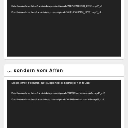
Player
Datei herunterladen: https://racskai.de/wp-content/uploads/2019/10/20190928_185121.mp4?_=9
Datei herunterladen: http://racskai.de/wp-content/uploads/2019/10/20190928_185121.mp4?_=9
… sondern vom Affen
Video-
Media error: Format(s) not supported or source(s) not found
Player
Datei herunterladen: https://racskai.de/wp-content/uploads/2019/08/sondern-vom-Affen.mp4?_=10
Datei herunterladen: http://racskai.de/wp-content/uploads/2019/08/sondern-vom-Affen.mp4?_=10