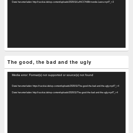
Datei herunterladen: http://racskai.de/wp-content/uploads/2020/11/La%CC%88rmende-Leere.mp4?_=3
The good, the bad and the ugly
Video-
Media error: Format(s) not supported or source(s) not found
Player
Datei herunterladen: https://racskai.de/wp-content/uploads/2020/11/The-good-the-bad-and-the-ugly.mp4?_=4
Datei herunterladen: http://racskai.de/wp-content/uploads/2020/11/The-good-the-bad-and-the-ugly.mp4?_=4