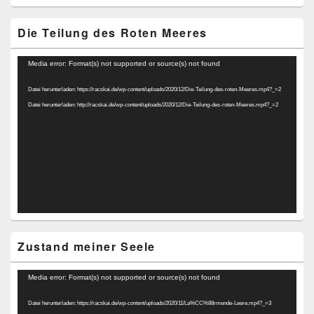
Die Teilung des Roten Meeres
Video-
Media error: Format(s) not supported or source(s) not found
Player
Datei herunterladen: https://racskai.de/wp-content/uploads/2020/12/Die-Teilung-des-roten-Meeres.mp4?_=2
Datei herunterladen: http://racskai.de/wp-content/uploads/2020/12/Die-Teilung-des-roten-Meeres.mp4?_=2
Zustand meiner Seele
Video-
Media error: Format(s) not supported or source(s) not found
Player
Datei herunterladen: https://racskai.de/wp-content/uploads/2020/11/La%CC%88rmende-Leere.mp4?_=3