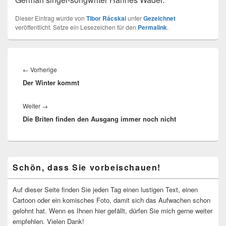
Dieser Eintrag wurde von
Tibor Rácskai
unter
Gezeichnet
veröffentlicht. Setze ein Lesezeichen für den
Permalink
.
Beitragsnavigation
Vorheriger
←
Vorherige
Der Winter kommt
Beitrag:
Nächster
Weiter
→
Die Briten finden den Ausgang immer noch nicht
Beitrag:
Primärer
Schön, dass Sie vorbeischauen!
Seitenleisten-
Widgetbereich
Auf dieser Seite finden Sie jeden Tag einen lustigen Text, einen
Cartoon oder ein komisches Foto, damit sich das Aufwachen schon
gelohnt hat. Wenn es Ihnen hier gefällt, dürfen Sie mich gerne weiter
empfehlen. Vielen Dank!