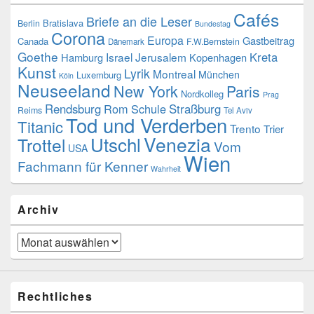
Cafés
Briefe an die Leser
Bratislava
Berlin
Bundestag
Corona
Europa
Gastbeitrag
Canada
F.W.Bernstein
Dänemark
Goethe
Kreta
Israel
Jerusalem
Hamburg
Kopenhagen
Kunst
Lyrik
Montreal
München
Luxemburg
Köln
Neuseeland
New York
Paris
Nordkolleg
Prag
Rendsburg
Rom
Schule
Straßburg
Reims
Tel Aviv
Tod und Verderben
Titanic
Trento
Trier
Utschl
Venezia
Trottel
Vom
USA
Wien
Fachmann für Kenner
Wahrheit
Archiv
Archiv
Rechtliches