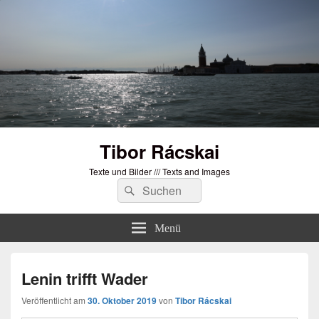
Tibor Rácskai
Texte und Bilder /// Texts and Images
Suchen
Suchen
nach:
Menü
Lenin trifft Wader
Veröffentlicht am
30. Oktober 2019
von
Tibor Rácskai