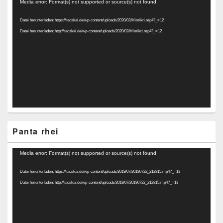
Video-
Media error: Format(s) not supported or source(s) not found
Player
Datei herunterladen: https://racskai.de/wp-content/uploads/2020/02/Mimikri.mp4?_=12
Datei herunterladen: http://racskai.de/wp-content/uploads/2020/02/Mimikri.mp4?_=12
Panta rhei
Video-
Media error: Format(s) not supported or source(s) not found
Player
Datei herunterladen: https://racskai.de/wp-content/uploads/2019/07/20190722_212815.mp4?_=13
Datei herunterladen: http://racskai.de/wp-content/uploads/2019/07/20190722_212815.mp4?_=13