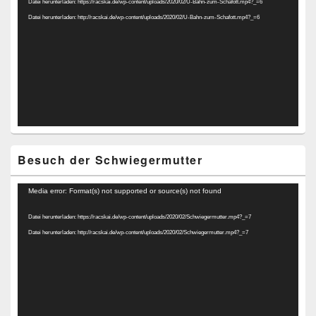
Datei herunterladen: https://racskai.de/wp-content/uploads/2020/02/U-Bahn-zum-Schafott.mp4?_=6
Datei herunterladen: http://racskai.de/wp-content/uploads/2020/02/U-Bahn-zum-Schafott.mp4?_=6
Besuch der Schwiegermutter
Video-
Media error: Format(s) not supported or source(s) not found
Player
Datei herunterladen: https://racskai.de/wp-content/uploads/2020/02/Schwiegermutter.mp4?_=7
Datei herunterladen: http://racskai.de/wp-content/uploads/2020/02/Schwiegermutter.mp4?_=7