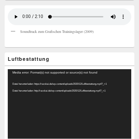
Soundtrack zum Grafischen Trainingslager (2009)
Luftbestattung
Video-
Media error: Format(s) not supported or source(s) not found
Player
Datei herunterladen: https://racskai.de/wp-content/uploads/2020/12/Luftbestattung.mp4?_=1
Datei herunterladen: http://racskai.de/wp-content/uploads/2020/12/Luftbestattung.mp4?_=1