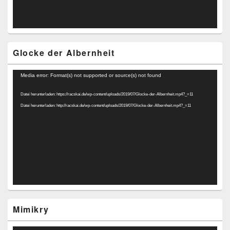
Glocke der Albernheit
Video-
Media error: Format(s) not supported or source(s) not found
Player
Datei herunterladen: https://racskai.de/wp-content/uploads/2019/07/Glocke-der-Albernheit.mp4?_=11
Datei herunterladen: http://racskai.de/wp-content/uploads/2019/07/Glocke-der-Albernheit.mp4?_=11
Mimikry