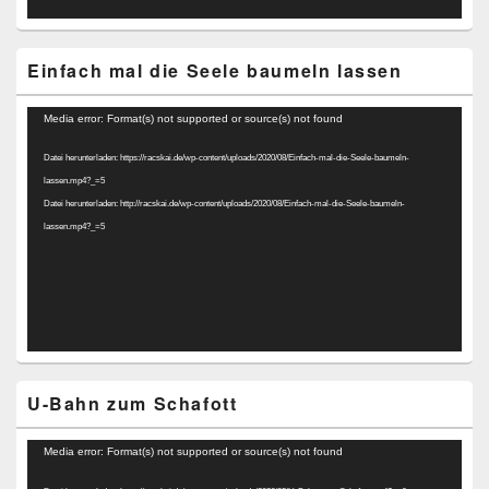
Einfach mal die Seele baumeln lassen
Video-
Media error: Format(s) not supported or source(s) not found
Player
Datei herunterladen: https://racskai.de/wp-content/uploads/2020/08/Einfach-mal-die-Seele-baumeln-
lassen.mp4?_=5
Datei herunterladen: http://racskai.de/wp-content/uploads/2020/08/Einfach-mal-die-Seele-baumeln-
lassen.mp4?_=5
U-Bahn zum Schafott
Video-
Media error: Format(s) not supported or source(s) not found
Player