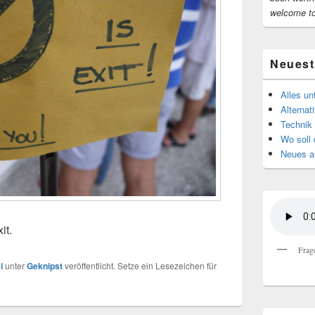
welcome t
Neuest
Alles u
Alternat
Technik 
Wo soll 
Neues au
it.
Frag
i
unter
Geknipst
veröffentlicht. Setze ein Lesezeichen für