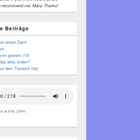
o recommend me.
Many Thanks!
e Beiträge
nter einem Dach
ive
von gestern (13)
das alles enden?
s dem Tierreich (34)
en an Fritz (2009)