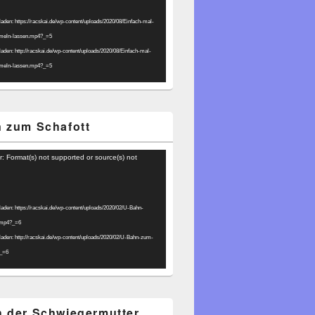
laden: https://racskai.de/wp-content/uploads/2020/08/Einfach-mal-
umeln-lassen.mp4?_=5
laden: http://racskai.de/wp-content/uploads/2020/08/Einfach-mal-
umeln-lassen.mp4?_=5
 zum Schafott
r: Format(s) not supported or source(s) not
laden: https://racskai.de/wp-content/uploads/2020/02/U-Bahn-
.mp4?_=6
laden: http://racskai.de/wp-content/uploads/2020/02/U-Bahn-zum-
?_=6
 der Schwiegermutter