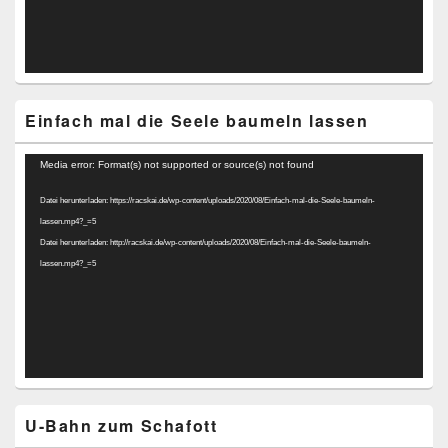
Einfach mal die Seele baumeln lassen
Video-
Media error: Format(s) not supported or source(s) not found
Player
Datei herunterladen: https://racskai.de/wp-content/uploads/2020/08/Einfach-mal-die-Seele-baumeln-
lassen.mp4?_=5
Datei herunterladen: http://racskai.de/wp-content/uploads/2020/08/Einfach-mal-die-Seele-baumeln-
lassen.mp4?_=5
U-Bahn zum Schafott