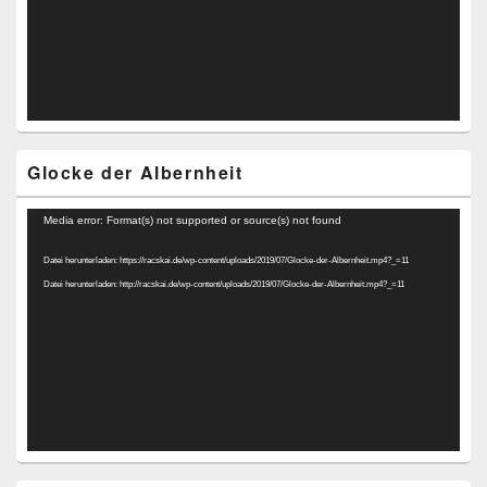
Glocke der Albernheit
Video-
Media error: Format(s) not supported or source(s) not found
Player
Datei herunterladen: https://racskai.de/wp-content/uploads/2019/07/Glocke-der-Albernheit.mp4?_=11
Datei herunterladen: http://racskai.de/wp-content/uploads/2019/07/Glocke-der-Albernheit.mp4?_=11