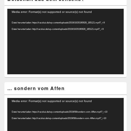
Video-
Media error: Format(s) not supported or source(s) not found
Player
Datei herunterladen: https://racskai.de/wp-content/uploads/2019/10/20190928_185121.mp4?_=9
Datei herunterladen: http://racskai.de/wp-content/uploads/2019/10/20190928_185121.mp4?_=9
… sondern vom Affen
Video-
Media error: Format(s) not supported or source(s) not found
Player
Datei herunterladen: https://racskai.de/wp-content/uploads/2019/08/sondern-vom-Affen.mp4?_=10
Datei herunterladen: http://racskai.de/wp-content/uploads/2019/08/sondern-vom-Affen.mp4?_=10