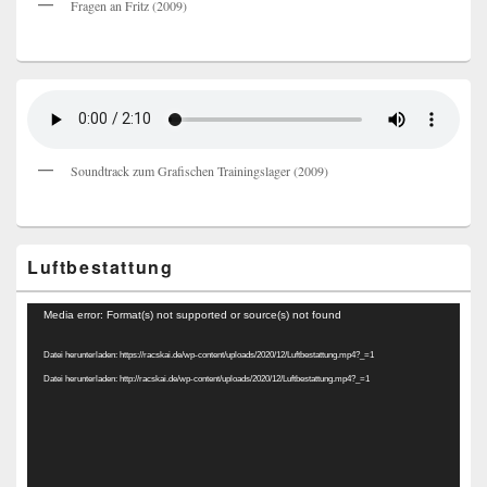
Fragen an Fritz (2009)
Soundtrack zum Grafischen Trainingslager (2009)
Luftbestattung
Video-
Media error: Format(s) not supported or source(s) not found
Player
Datei herunterladen: https://racskai.de/wp-content/uploads/2020/12/Luftbestattung.mp4?_=1
Datei herunterladen: http://racskai.de/wp-content/uploads/2020/12/Luftbestattung.mp4?_=1