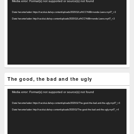
Video-
Media error: Format(s) not supported or source(s) not found
Player
Datei herunterladen: https://racskai.de/wp-content/uploads/2020/11/La%CC%88rmende-Leere.mp4?_=3
Datei herunterladen: http://racskai.de/wp-content/uploads/2020/11/La%CC%88rmende-Leere.mp4?_=3
The good, the bad and the ugly
Video-
Media error: Format(s) not supported or source(s) not found
Player
Datei herunterladen: https://racskai.de/wp-content/uploads/2020/11/The-good-the-bad-and-the-ugly.mp4?_=4
Datei herunterladen: http://racskai.de/wp-content/uploads/2020/11/The-good-the-bad-and-the-ugly.mp4?_=4