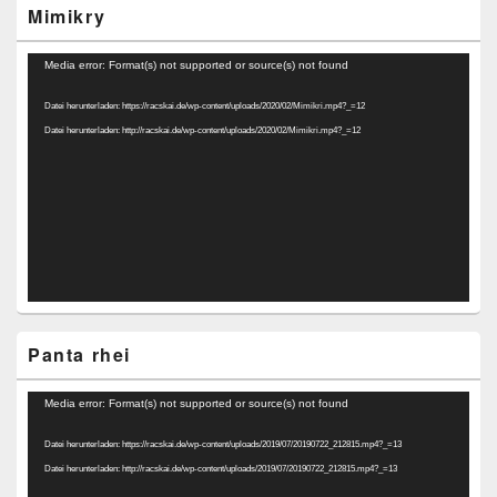
Mimikry
Video-
Media error: Format(s) not supported or source(s) not found
Player
Datei herunterladen: https://racskai.de/wp-content/uploads/2020/02/Mimikri.mp4?_=12
Datei herunterladen: http://racskai.de/wp-content/uploads/2020/02/Mimikri.mp4?_=12
Panta rhei
Video-
Media error: Format(s) not supported or source(s) not found
Player
Datei herunterladen: https://racskai.de/wp-content/uploads/2019/07/20190722_212815.mp4?_=13
Datei herunterladen: http://racskai.de/wp-content/uploads/2019/07/20190722_212815.mp4?_=13