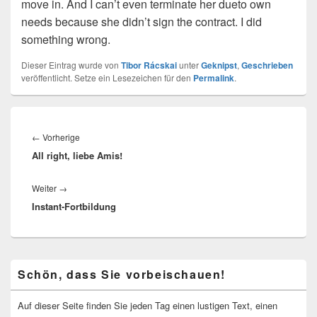
move in. And I can’t even terminate her dueto own
needs because she didn’t sign the contract. I did
something wrong.
Dieser Eintrag wurde von
Tibor Rácskai
unter
Geknipst
,
Geschrieben
veröffentlicht. Setze ein Lesezeichen für den
Permalink
.
Beitragsnavigation
Vorheriger
←
Vorherige
All right, liebe Amis!
Beitrag:
Nächster
Weiter
→
Instant-Fortbildung
Beitrag:
Primärer
Schön, dass Sie vorbeischauen!
Seitenleisten-
Widgetbereich
Auf dieser Seite finden Sie jeden Tag einen lustigen Text, einen