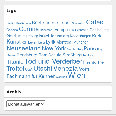
tags
Cafés
Briefe an die Leser
Bratislava
Berlin
Bundestag
Corona
Europa
Gastbeitrag
Canada
F.W.Bernstein
Dänemark
Goethe
Kreta
Israel
Jerusalem
Hamburg
Kopenhagen
Kunst
Lyrik
Montreal
München
Luxemburg
Köln
Neuseeland
New York
Paris
Nordkolleg
Prag
Rendsburg
Rom
Schule
Straßburg
Reims
Tel Aviv
Tod und Verderben
Titanic
Trento
Trier
Venezia
Utschl
Trottel
Vom
USA
Wien
Fachmann für Kenner
Wahrheit
Archiv
Archiv