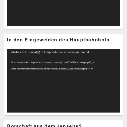
In den Eingeweiden des Hauptbahnhofs
Video-
Media error: Format(s) not supported or source(s) not found
Player
Datei herunterladen: https://racskai.de/wp-content/uploads/2019/11/Verdauung.mp4?_=8
Datei herunterladen: http://racskai.de/wp-content/uploads/2019/11/Verdauung.mp4?_=8
Botschaft aus dem Jenseits?