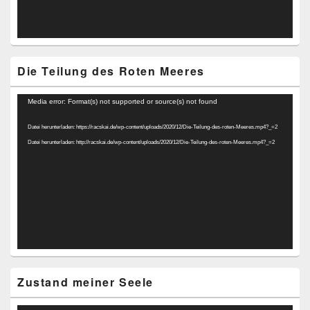
Die Teilung des Roten Meeres
Video-
Media error: Format(s) not supported or source(s) not found
Player
Datei herunterladen: https://racskai.de/wp-content/uploads/2020/12/Die-Teilung-des-roten-Meeres.mp4?_=2
Datei herunterladen: http://racskai.de/wp-content/uploads/2020/12/Die-Teilung-des-roten-Meeres.mp4?_=2
Zustand meiner Seele