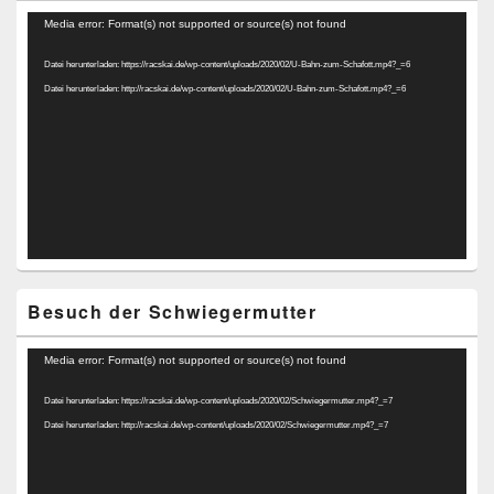
Video-
Media error: Format(s) not supported or source(s) not found
Player
Datei herunterladen: https://racskai.de/wp-content/uploads/2020/02/U-Bahn-zum-Schafott.mp4?_=6
Datei herunterladen: http://racskai.de/wp-content/uploads/2020/02/U-Bahn-zum-Schafott.mp4?_=6
Besuch der Schwiegermutter
Video-
Media error: Format(s) not supported or source(s) not found
Player
Datei herunterladen: https://racskai.de/wp-content/uploads/2020/02/Schwiegermutter.mp4?_=7
Datei herunterladen: http://racskai.de/wp-content/uploads/2020/02/Schwiegermutter.mp4?_=7