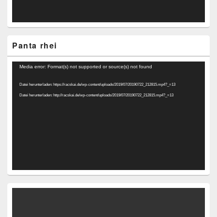
Panta rhei
Video-
Media error: Format(s) not supported or source(s) not found
Player
Datei herunterladen: https://racskai.de/wp-content/uploads/2019/07/20190722_212815.mp4?_=13
Datei herunterladen: http://racskai.de/wp-content/uploads/2019/07/20190722_212815.mp4?_=13