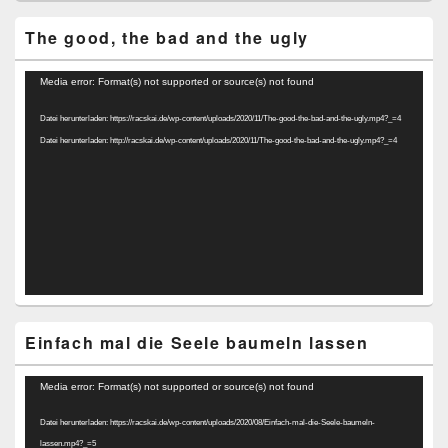
The good, the bad and the ugly
Video-
Media error: Format(s) not supported or source(s) not found
Player
Datei herunterladen: https://racskai.de/wp-content/uploads/2020/11/The-good-the-bad-and-the-ugly.mp4?_=4
Datei herunterladen: http://racskai.de/wp-content/uploads/2020/11/The-good-the-bad-and-the-ugly.mp4?_=4
Einfach mal die Seele baumeln lassen
Video-
Media error: Format(s) not supported or source(s) not found
Player
Datei herunterladen: https://racskai.de/wp-content/uploads/2020/08/Einfach-mal-die-Seele-baumeln-
lassen.mp4?_=5