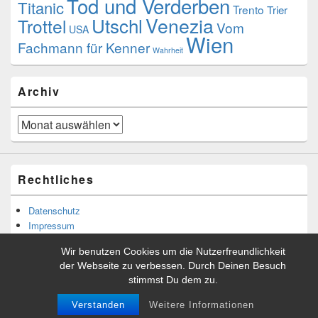
Tod und Verderben
Titanic
Trento
Trier
Venezia
Utschl
Trottel
Vom
USA
Wien
Fachmann für Kenner
Wahrheit
Archiv
Archiv
Rechtliches
Datenschutz
Impressum
Wir benutzen Cookies um die Nutzerfreundlichkeit
der Webseite zu verbessen. Durch Deinen Besuch
stimmst Du dem zu.
Copyright © 2026
Tibor Rácskai
. Alle Rechte vorbehalten.
Theme: Catch Box by
Catch Themes
Verstanden
Weitere Informationen