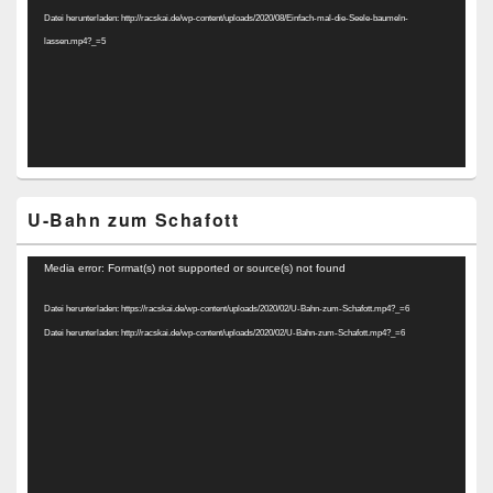
Datei herunterladen: http://racskai.de/wp-content/uploads/2020/08/Einfach-mal-die-Seele-baumeln-
lassen.mp4?_=5
U-Bahn zum Schafott
Video-
Media error: Format(s) not supported or source(s) not found
Player
Datei herunterladen: https://racskai.de/wp-content/uploads/2020/02/U-Bahn-zum-Schafott.mp4?_=6
Datei herunterladen: http://racskai.de/wp-content/uploads/2020/02/U-Bahn-zum-Schafott.mp4?_=6