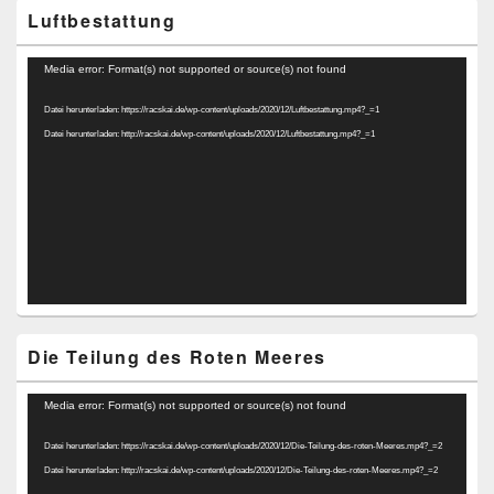
Luftbestattung
Video-
Media error: Format(s) not supported or source(s) not found
Player
Datei herunterladen: https://racskai.de/wp-content/uploads/2020/12/Luftbestattung.mp4?_=1
Datei herunterladen: http://racskai.de/wp-content/uploads/2020/12/Luftbestattung.mp4?_=1
Die Teilung des Roten Meeres
Video-
Media error: Format(s) not supported or source(s) not found
Player
Datei herunterladen: https://racskai.de/wp-content/uploads/2020/12/Die-Teilung-des-roten-Meeres.mp4?_=2
Datei herunterladen: http://racskai.de/wp-content/uploads/2020/12/Die-Teilung-des-roten-Meeres.mp4?_=2