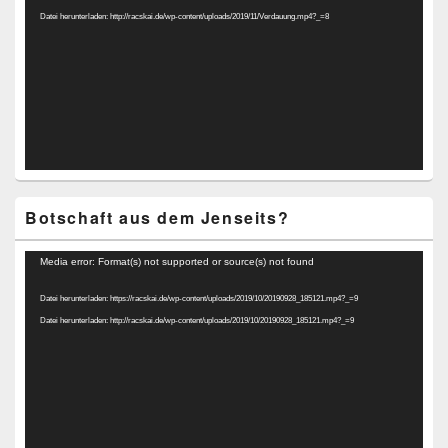
Datei herunterladen: http://racskai.de/wp-content/uploads/2019/11/Verdauung.mp4?_=8
Botschaft aus dem Jenseits?
Video-
Media error: Format(s) not supported or source(s) not found
Player
Datei herunterladen: https://racskai.de/wp-content/uploads/2019/10/20190928_185121.mp4?_=9
Datei herunterladen: http://racskai.de/wp-content/uploads/2019/10/20190928_185121.mp4?_=9