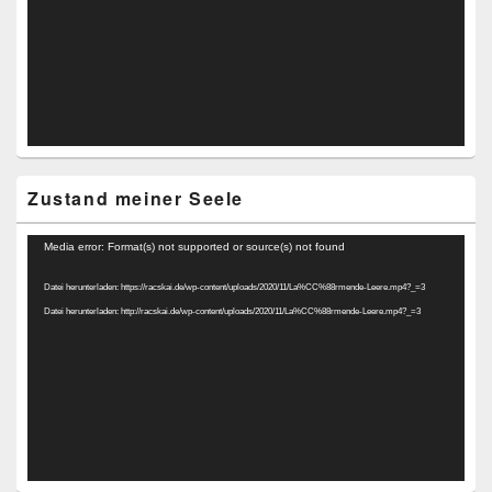
Zustand meiner Seele
Video-
Media error: Format(s) not supported or source(s) not found
Player
Datei herunterladen: https://racskai.de/wp-content/uploads/2020/11/La%CC%88rmende-Leere.mp4?_=3
Datei herunterladen: http://racskai.de/wp-content/uploads/2020/11/La%CC%88rmende-Leere.mp4?_=3