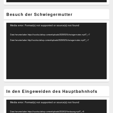
Besuch der Schwiegermutter
Video-
Media error: Format(s) not supported or source(s) not found
Player
Datei herunterladen: https://racskai.de/wp-content/uploads/2020/02/Schwiegermutter.mp4?_=7
Datei herunterladen: http://racskai.de/wp-content/uploads/2020/02/Schwiegermutter.mp4?_=7
In den Eingeweiden des Hauptbahnhofs
Video-
Media error: Format(s) not supported or source(s) not found
Player
Datei herunterladen: https://racskai.de/wp-content/uploads/2019/11/Verdauung.mp4?_=8