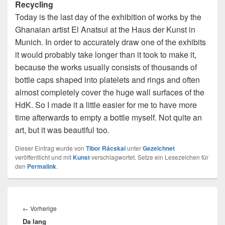
Recycling
Today is the last day of the exhibition of works by the
Ghanaian artist El Anatsui at the Haus der Kunst in
Munich. In order to accurately draw one of the exhibits
it would probably take longer than it took to make it,
because the works usually consists of thousands of
bottle caps shaped into platelets and rings and often
almost completely cover the huge wall surfaces of the
HdK. So I made it a little easier for me to have more
time afterwards to empty a bottle myself. Not quite an
art, but it was beautiful too.
Dieser Eintrag wurde von
Tibor Rácskai
unter
Gezeichnet
veröffentlicht und mit
Kunst
verschlagwortet. Setze ein Lesezeichen für
den
Permalink
.
Beitragsnavigation
Vorheriger
←
Vorherige
Da lang
Beitrag: