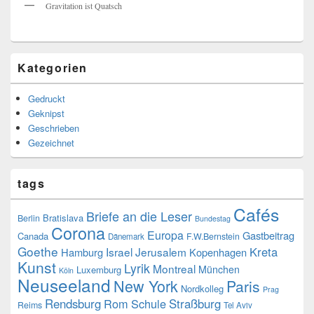
Gravitation ist Quatsch
Kategorien
Gedruckt
Geknipst
Geschrieben
Gezeichnet
tags
Cafés
Briefe an die Leser
Bratislava
Berlin
Bundestag
Corona
Europa
Gastbeitrag
Canada
F.W.Bernstein
Dänemark
Goethe
Kreta
Israel
Jerusalem
Hamburg
Kopenhagen
Kunst
Lyrik
Montreal
München
Luxemburg
Köln
Neuseeland
New York
Paris
Nordkolleg
Prag
Rendsburg
Rom
Schule
Straßburg
Reims
Tel Aviv