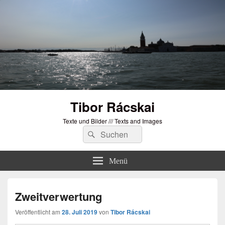
Tibor Rácskai
Texte und Bilder /// Texts and Images
Suchen
Suchen
nach:
Menü
Zweitverwertung
Veröffentlicht am
28. Juli 2019
von
Tibor Rácskai