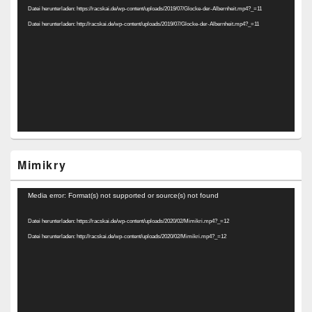
Datei herunterladen: https://racskai.de/wp-content/uploads/2019/07/Glocke-der-Albernheit.mp4?_=11
Datei herunterladen: http://racskai.de/wp-content/uploads/2019/07/Glocke-der-Albernheit.mp4?_=11
Mimikry
Video-
Media error: Format(s) not supported or source(s) not found
Player
Datei herunterladen: https://racskai.de/wp-content/uploads/2020/02/Mimikri.mp4?_=12
Datei herunterladen: http://racskai.de/wp-content/uploads/2020/02/Mimikri.mp4?_=12