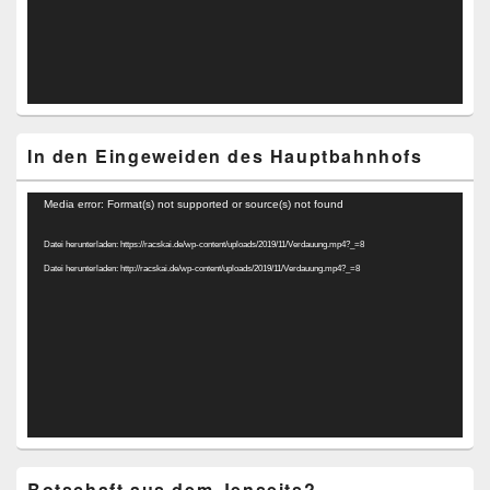
In den Eingeweiden des Hauptbahnhofs
Video-
Media error: Format(s) not supported or source(s) not found
Player
Datei herunterladen: https://racskai.de/wp-content/uploads/2019/11/Verdauung.mp4?_=8
Datei herunterladen: http://racskai.de/wp-content/uploads/2019/11/Verdauung.mp4?_=8
Botschaft aus dem Jenseits?