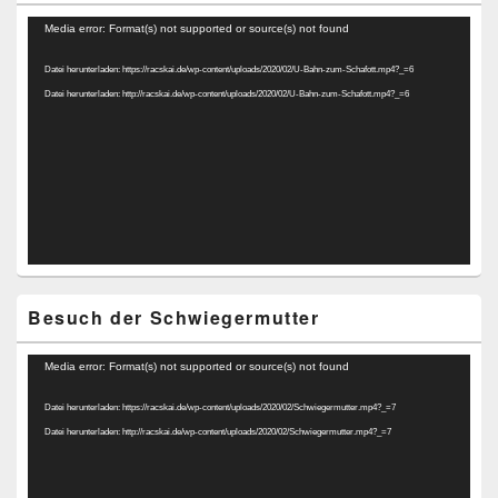
Video-
Media error: Format(s) not supported or source(s) not found
Player
Datei herunterladen: https://racskai.de/wp-content/uploads/2020/02/U-Bahn-zum-Schafott.mp4?_=6
Datei herunterladen: http://racskai.de/wp-content/uploads/2020/02/U-Bahn-zum-Schafott.mp4?_=6
Besuch der Schwiegermutter
Video-
Media error: Format(s) not supported or source(s) not found
Player
Datei herunterladen: https://racskai.de/wp-content/uploads/2020/02/Schwiegermutter.mp4?_=7
Datei herunterladen: http://racskai.de/wp-content/uploads/2020/02/Schwiegermutter.mp4?_=7