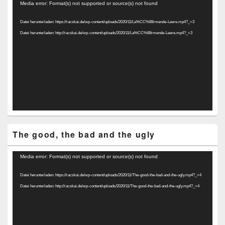
Video-
Media error: Format(s) not supported or source(s) not found
Player
Datei herunterladen: https://racskai.de/wp-content/uploads/2020/11/La%CC%88rmende-Leere.mp4?_=3
Datei herunterladen: http://racskai.de/wp-content/uploads/2020/11/La%CC%88rmende-Leere.mp4?_=3
The good, the bad and the ugly
Video-
Media error: Format(s) not supported or source(s) not found
Player
Datei herunterladen: https://racskai.de/wp-content/uploads/2020/11/The-good-the-bad-and-the-ugly.mp4?_=4
Datei herunterladen: http://racskai.de/wp-content/uploads/2020/11/The-good-the-bad-and-the-ugly.mp4?_=4