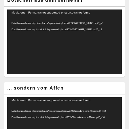
Video-
Media error: Format(s) not supported or source(s) not found
Player
Datei herunterladen: https://racskai.de/wp-content/uploads/2019/10/20190928_185121.mp4?_=9
Datei herunterladen: http://racskai.de/wp-content/uploads/2019/10/20190928_185121.mp4?_=9
… sondern vom Affen
Video-
Media error: Format(s) not supported or source(s) not found
Player
Datei herunterladen: https://racskai.de/wp-content/uploads/2019/08/sondern-vom-Affen.mp4?_=10
Datei herunterladen: http://racskai.de/wp-content/uploads/2019/08/sondern-vom-Affen.mp4?_=10