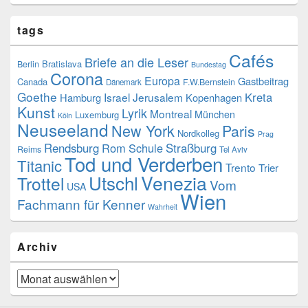
tags
Cafés
Briefe an die Leser
Bratislava
Berlin
Bundestag
Corona
Europa
Gastbeitrag
Canada
F.W.Bernstein
Dänemark
Goethe
Kreta
Israel
Jerusalem
Hamburg
Kopenhagen
Kunst
Lyrik
Montreal
München
Luxemburg
Köln
Neuseeland
New York
Paris
Nordkolleg
Prag
Rendsburg
Rom
Schule
Straßburg
Reims
Tel Aviv
Tod und Verderben
Titanic
Trento
Trier
Venezia
Utschl
Trottel
Vom
USA
Wien
Fachmann für Kenner
Wahrheit
Archiv
Archiv