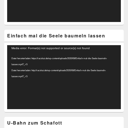
Einfach mal die Seele baumeln lassen
Video-
Media error: Format(s) not supported or source(s) not found
Player
Datei herunterladen: https://racskai.de/wp-content/uploads/2020/08/Einfach-mal-die-Seele-baumeln-
lassen.mp4?_=5
Datei herunterladen: http://racskai.de/wp-content/uploads/2020/08/Einfach-mal-die-Seele-baumeln-
lassen.mp4?_=5
U-Bahn zum Schafott