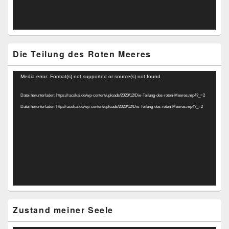
Die Teilung des Roten Meeres
Video-
Media error: Format(s) not supported or source(s) not found
Player
Datei herunterladen: https://racskai.de/wp-content/uploads/2020/12/Die-Teilung-des-roten-Meeres.mp4?_=2
Datei herunterladen: http://racskai.de/wp-content/uploads/2020/12/Die-Teilung-des-roten-Meeres.mp4?_=2
Zustand meiner Seele