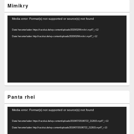
Mimikry
Video-
Media error: Format(s) not supported or source(s) not found
Player
Datei herunterladen: https://racskai.de/wp-content/uploads/2020/02/Mimikri.mp4?_=12
Datei herunterladen: http://racskai.de/wp-content/uploads/2020/02/Mimikri.mp4?_=12
Panta rhei
Video-
Media error: Format(s) not supported or source(s) not found
Player
Datei herunterladen: https://racskai.de/wp-content/uploads/2019/07/20190722_212815.mp4?_=13
Datei herunterladen: http://racskai.de/wp-content/uploads/2019/07/20190722_212815.mp4?_=13