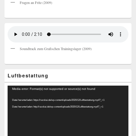
Fragen an Fritz (2009)
Soundtrack zum Grafischen Trainingslager (2009)
Luftbestattung
Video-
Media error: Format(s) not supported or source(s) not found
Player
Datei herunterladen: https://racskai.de/wp-content/uploads/2020/12/Luftbestattung.mp4?_=1
Datei herunterladen: http://racskai.de/wp-content/uploads/2020/12/Luftbestattung.mp4?_=1