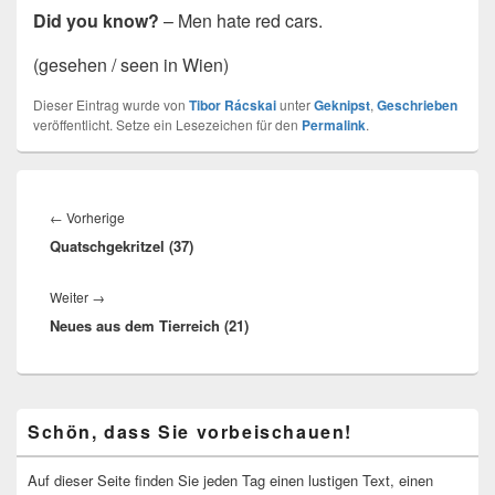
Did you know?
– Men hate red cars.
(gesehen / seen in Wien)
Dieser Eintrag wurde von
Tibor Rácskai
unter
Geknipst
,
Geschrieben
veröffentlicht. Setze ein Lesezeichen für den
Permalink
.
Beitragsnavigation
Vorheriger
←
Vorherige
Quatschgekritzel (37)
Beitrag:
Nächster
Weiter
→
Neues aus dem Tierreich (21)
Beitrag:
Primärer
Schön, dass Sie vorbeischauen!
Seitenleisten-
Widgetbereich
Auf dieser Seite finden Sie jeden Tag einen lustigen Text, einen