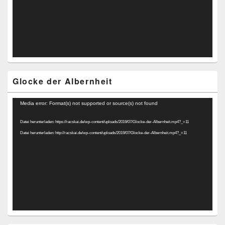
Glocke der Albernheit
Video-
Media error: Format(s) not supported or source(s) not found
Player
Datei herunterladen: https://racskai.de/wp-content/uploads/2019/07/Glocke-der-Albernheit.mp4?_=11
Datei herunterladen: http://racskai.de/wp-content/uploads/2019/07/Glocke-der-Albernheit.mp4?_=11