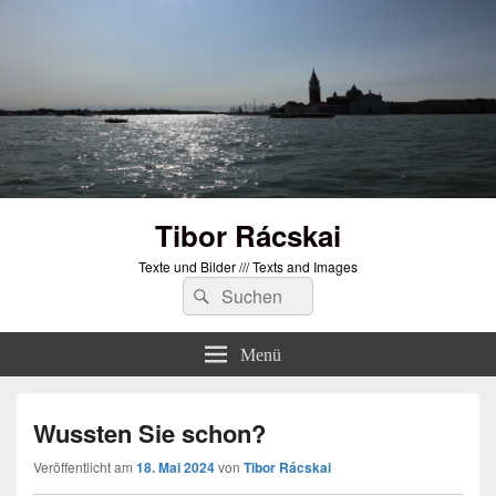
Tibor Rácskai
Texte und Bilder /// Texts and Images
Suchen
Suchen
nach:
Menü
Wussten Sie schon?
Veröffentlicht am
18. Mai 2024
von
Tibor Rácskai