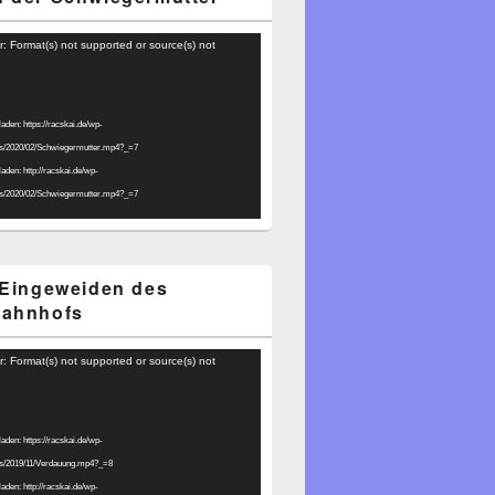
r: Format(s) not supported or source(s) not
laden: https://racskai.de/wp-
ds/2020/02/Schwiegermutter.mp4?_=7
laden: http://racskai.de/wp-
ds/2020/02/Schwiegermutter.mp4?_=7
 Eingeweiden des
bahnhofs
r: Format(s) not supported or source(s) not
laden: https://racskai.de/wp-
ds/2019/11/Verdauung.mp4?_=8
laden: http://racskai.de/wp-