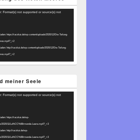
r: Format(s) not supported or source(s) not
laden: https://racskai.de/wp-content/uploads/2020/12/Die-Teilung-
eres.mp4?_=2
laden: http://racskai.de/wp-content/uploads/2020/12/Die-Teilung-
eres.mp4?_=2
d meiner Seele
r: Format(s) not supported or source(s) not
laden: https://racskai.de/wp-
ads/2020/11/La%CC%88rmende-Leere.mp4?_=3
laden: http://racskai.de/wp-
ads/2020/11/La%CC%88rmende-Leere.mp4?_=3