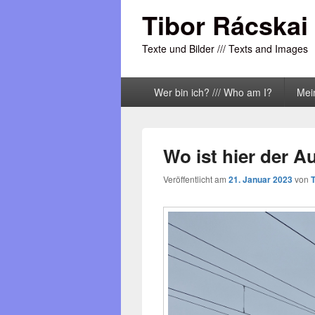
Tibor Rácskai
Texte und Bilder /// Texts and Images
Primäres
Wer bin ich? /// Who am I?
Mei
Menü
Wo ist hier der 
Veröffentlicht am
21. Januar 2023
von