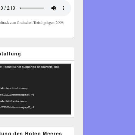
dtrack zum Grafischen Trainingslager (2009)
stattung
r: Format(s) not supported or source(s) not
laden: https://racskai.de/wp-
ds/2020/12/Luftbestattung.mp4?_=1
laden: http://racskai.de/wp-
ds/2020/12/Luftbestattung.mp4?_=1
ilung des Roten Meeres