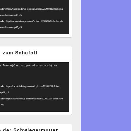
laden: https://racskai.de/wp-content/uploads/2020/08/Einfach-mal-
umeln-lassen.mp4?_=5
laden: http://racskai.de/wp-content/uploads/2020/08/Einfach-mal-
umeln-lassen.mp4?_=5
 zum Schafott
r: Format(s) not supported or source(s) not
laden: https://racskai.de/wp-content/uploads/2020/02/U-Bahn-
.mp4?_=6
laden: http://racskai.de/wp-content/uploads/2020/02/U-Bahn-zum-
?_=6
 der Schwiegermutter