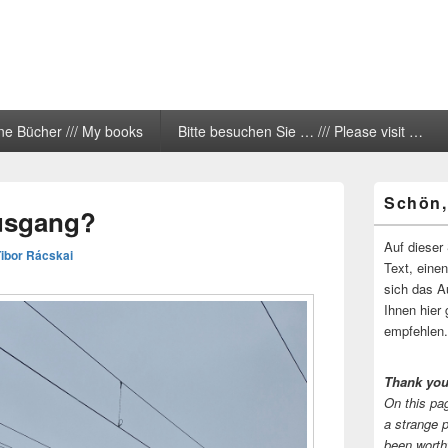
ne Bücher /// My books
Bitte besuchen Sie … /// Please visit …
Primärer
Schön,
Seitenleisten
Ausgang?
Widgetberei
Auf dieser 
Tibor Rácskai
Text, eine
sich das A
Ihnen hier 
empfehlen.
Thank you
On this pag
a strange 
been worth