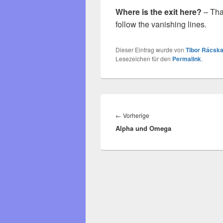
Where is the exit here?
– That
follow the vanishing lines.
Dieser Eintrag wurde von
Tibor Rácska
Lesezeichen für den
Permalink
.
Beitragsnavigation
Vorheriger
←
Vorherige
Alpha und Omega
Beitrag: