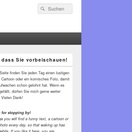
Suchen
Suchen
nach:
 dass Sie vorbeischauen!
-
ch
Seite finden Sie jeden Tag einen lustigen
n Cartoon oder ein komisches Foto, damit
ufwachen schon gelohnt hat. Wenn es
gefällt, dürfen Sie mich gerne weiter
 Vielen Dank!
 for stopping by!
e you will find a funny text, a cartoon or
photo every day, so that waking up has
while.
If you like it here, you are