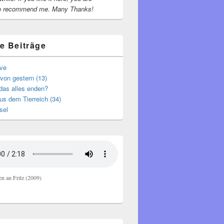
o recommend me.
Many Thanks!
e Beiträge
ive
von gestern (13)
das alles enden?
s dem Tierreich (34)
sel
en an Fritz (2009)