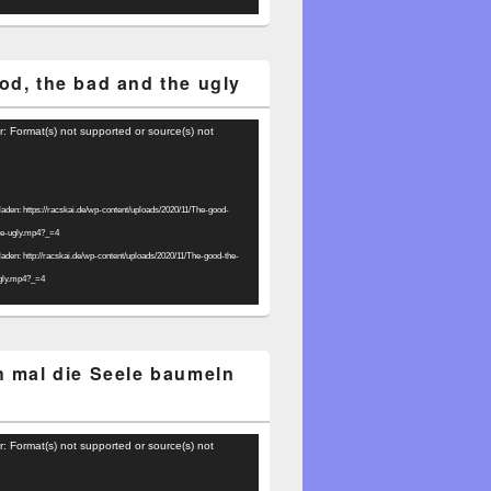
od, the bad and the ugly
r: Format(s) not supported or source(s) not
laden: https://racskai.de/wp-content/uploads/2020/11/The-good-
he-ugly.mp4?_=4
laden: http://racskai.de/wp-content/uploads/2020/11/The-good-the-
gly.mp4?_=4
h mal die Seele baumeln
r: Format(s) not supported or source(s) not