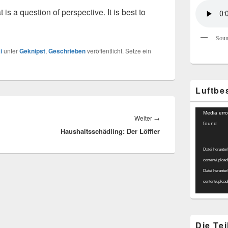
 is a question of perspective. It is best to
Soun
i
unter
Geknipst
,
Geschrieben
veröffentlicht. Setze ein
Luftbe
Video-
Media erro
Nächster
Weiter
→
Player
found
Haushaltsschädling: Der Löffler
Beitrag:
Datei herunter
content/uploa
Datei herunter
content/uploa
Die Te