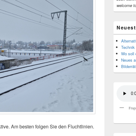
welcome t
Neuest
Alternat
Technik 
Wo soll 
Neues au
Bilderrät
Frag
tive. Am besten folgen Sie den Fluchtlinien.