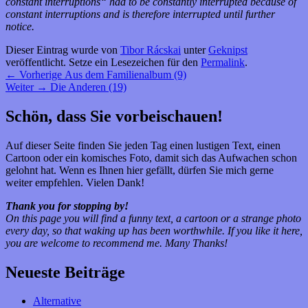
constant interruptions“ had to be constantly interrupted because of
constant interruptions and is therefore interrupted until further
notice.
Dieser Eintrag wurde von
Tibor Rácskai
unter
Geknipst
veröffentlicht. Setze ein Lesezeichen für den
Permalink
.
Beitragsnavigation
Vorheriger
←
Vorherige
Aus dem Familienalbum (9)
Nächster
Beitrag:
Weiter
→
Die Anderen (19)
Beitrag:
Primärer
Schön, dass Sie vorbeischauen!
Seitenleisten-
Auf dieser Seite finden Sie jeden Tag einen lustigen Text, einen
Widgetbereich
Cartoon oder ein komisches Foto, damit sich das Aufwachen schon
gelohnt hat. Wenn es Ihnen hier gefällt, dürfen Sie mich gerne
weiter empfehlen. Vielen Dank!
Thank you for stopping by!
On this page you will find a funny text, a cartoon or a strange photo
every day, so that waking up has been worthwhile.
If you like it here,
you are welcome to recommend me.
Many Thanks!
Neueste Beiträge
Alternative