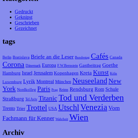
Gedruckt
Geknipst
Geschrieben
Gezeichnet
tags
Cafés
Briefe an die Leser
Bratislava
Canada
Berlin
Bundestag
Corona
Goethe
Europa
Gastbeitrag
F.W.Bernstein
Dänemark
Kunst
Kreta
Israel
Jerusalem
Hamburg
Kopenhagen
Köln
Neuseeland
New
Lyrik
Montreal
München
Luxemburg
York
Paris
Rendsburg
Rom
Schule
Nordkolleg
Reims
Prag
Tod und Verderben
Titanic
Straßburg
Tel Aviv
Venezia
Utschl
Trottel
Vom
Trento
Trier
USA
Wien
Fachmann für Kenner
Wahrheit
Archiv