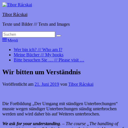
Zum
Inhalt
Tibor Rácskai
springen
Texte und Bilder /// Texts and Images
Suchen
Suchen
nach:
Menü
Primäres
Wer bin ich? /// Who am I?
Meine Bücher /// My books
Menü
Bitte besuchen Sie … /// Please visit …
Wir bitten um Verständnis
Veröffentlicht am
21. Juni 2019
von
Tibor Rácskai
Die Fortbildung „Der Umgang mit ständigen Unterbrechungen“
musste wegen ständiger Unterbrechungen ständig unterbrochen
werden und wird daher bis auf Weiteres unterbrochen.
We ask for your understanding
. – The course „The handling of