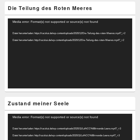
Die Teilung des Roten Meeres
Video-
Media error: Format(s) not supported or source(s) not found
Player
Datei herunterladen: https://racskai.de/wp-content/uploads/2020/12/Die-Teilung-des-roten-Meeres.mp4?_=2
Datei herunterladen: http://racskai.de/wp-content/uploads/2020/12/Die-Teilung-des-roten-Meeres.mp4?_=2
Zustand meiner Seele
Video-
Media error: Format(s) not supported or source(s) not found
Player
Datei herunterladen: https://racskai.de/wp-content/uploads/2020/11/La%CC%88rmende-Leere.mp4?_=3
Datei herunterladen: http://racskai.de/wp-content/uploads/2020/11/La%CC%88rmende-Leere.mp4?_=3