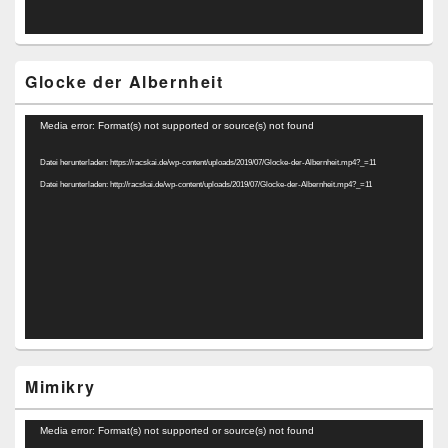
Glocke der Albernheit
Video-
Media error: Format(s) not supported or source(s) not found
Player
Datei herunterladen: https://racskai.de/wp-content/uploads/2019/07/Glocke-der-Albernheit.mp4?_=11
Datei herunterladen: http://racskai.de/wp-content/uploads/2019/07/Glocke-der-Albernheit.mp4?_=11
Mimikry
Video-
Media error: Format(s) not supported or source(s) not found