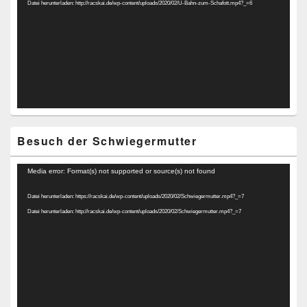
Datei herunterladen: http://racskai.de/wp-content/uploads/2020/02/U-Bahn-zum-Schafott.mp4?_=6
Besuch der Schwiegermutter
Video-
Media error: Format(s) not supported or source(s) not found
Player
Datei herunterladen: https://racskai.de/wp-content/uploads/2020/02/Schwiegermutter.mp4?_=7
Datei herunterladen: http://racskai.de/wp-content/uploads/2020/02/Schwiegermutter.mp4?_=7