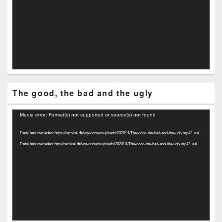
The good, the bad and the ugly
Video-
Media error: Format(s) not supported or source(s) not found
Player
Datei herunterladen: https://racskai.de/wp-content/uploads/2020/11/The-good-the-bad-and-the-ugly.mp4?_=4
Datei herunterladen: http://racskai.de/wp-content/uploads/2020/11/The-good-the-bad-and-the-ugly.mp4?_=4