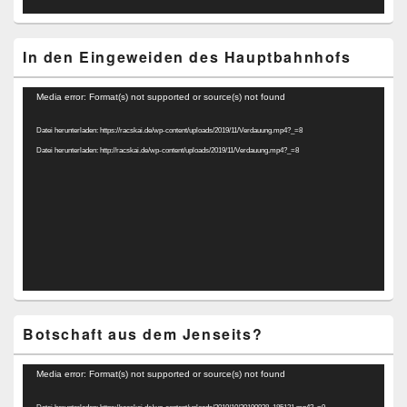
In den Eingeweiden des Hauptbahnhofs
Video-
Media error: Format(s) not supported or source(s) not found
Player
Datei herunterladen: https://racskai.de/wp-content/uploads/2019/11/Verdauung.mp4?_=8
Datei herunterladen: http://racskai.de/wp-content/uploads/2019/11/Verdauung.mp4?_=8
Botschaft aus dem Jenseits?
Video-
Media error: Format(s) not supported or source(s) not found
Player