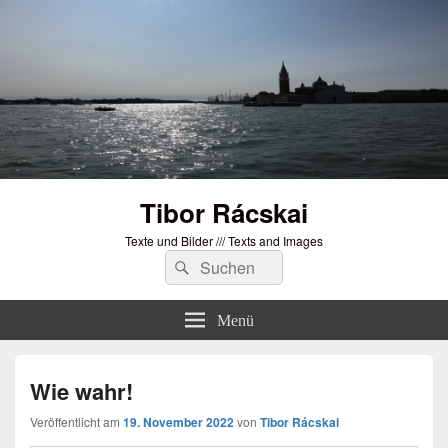
Tibor Rácskai
Texte und Bilder /// Texts and Images
Suchen
Suchen
nach:
Menü
Wie wahr!
Veröffentlicht am
19. November 2022
von
Tibor Rácskai