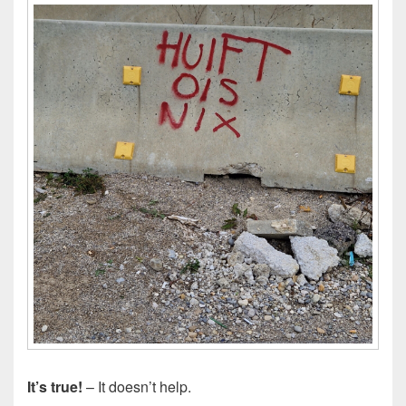
It’s true!
– It doesn’t help.