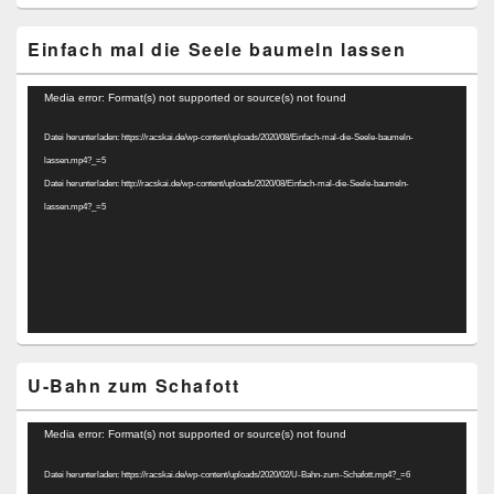
Einfach mal die Seele baumeln lassen
Video-
Media error: Format(s) not supported or source(s) not found
Player
Datei herunterladen: https://racskai.de/wp-content/uploads/2020/08/Einfach-mal-die-Seele-baumeln-
lassen.mp4?_=5
Datei herunterladen: http://racskai.de/wp-content/uploads/2020/08/Einfach-mal-die-Seele-baumeln-
lassen.mp4?_=5
U-Bahn zum Schafott
Video-
Media error: Format(s) not supported or source(s) not found
Player
Datei herunterladen: https://racskai.de/wp-content/uploads/2020/02/U-Bahn-zum-Schafott.mp4?_=6