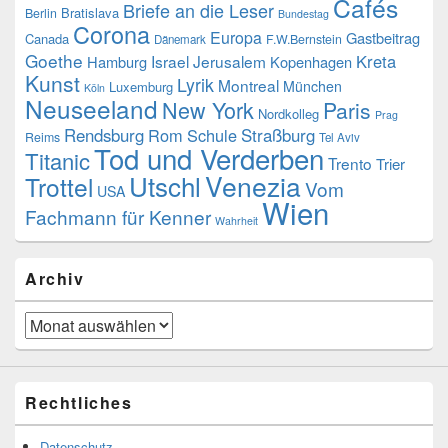
Cafés
Briefe an die Leser
Bratislava
Berlin
Bundestag
Corona
Europa
Gastbeitrag
Canada
F.W.Bernstein
Dänemark
Goethe
Kreta
Israel
Jerusalem
Hamburg
Kopenhagen
Kunst
Lyrik
Montreal
München
Luxemburg
Köln
Neuseeland
New York
Paris
Nordkolleg
Prag
Rendsburg
Rom
Schule
Straßburg
Reims
Tel Aviv
Tod und Verderben
Titanic
Trento
Trier
Utschl
Venezia
Trottel
Vom
USA
Wien
Fachmann für Kenner
Wahrheit
Archiv
Archiv
Rechtliches
Datenschutz