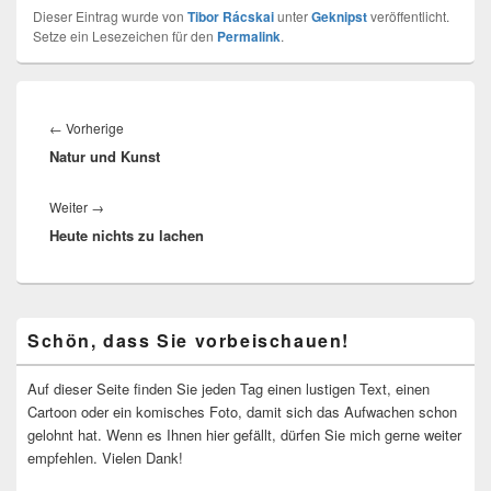
Dieser Eintrag wurde von
Tibor Rácskai
unter
Geknipst
veröffentlicht.
Setze ein Lesezeichen für den
Permalink
.
Beitragsnavigation
Vorheriger
←
Vorherige
Natur und Kunst
Beitrag:
Nächster
Weiter
→
Heute nichts zu lachen
Beitrag:
Primärer
Schön, dass Sie vorbeischauen!
Seitenleisten-
Widgetbereich
Auf dieser Seite finden Sie jeden Tag einen lustigen Text, einen
Cartoon oder ein komisches Foto, damit sich das Aufwachen schon
gelohnt hat. Wenn es Ihnen hier gefällt, dürfen Sie mich gerne weiter
empfehlen. Vielen Dank!