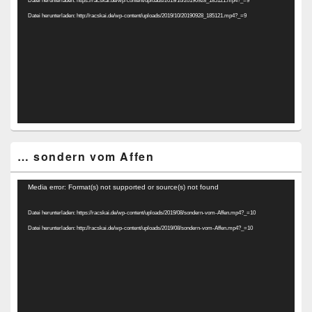
Datei herunterladen: https://racskai.de/wp-content/uploads/2019/10/20190928_185121.mp4?_=9
Datei herunterladen: http://racskai.de/wp-content/uploads/2019/10/20190928_185121.mp4?_=9
… sondern vom Affen
Video-
Media error: Format(s) not supported or source(s) not found
Player
Datei herunterladen: https://racskai.de/wp-content/uploads/2019/08/sondern-vom-Affen.mp4?_=10
Datei herunterladen: http://racskai.de/wp-content/uploads/2019/08/sondern-vom-Affen.mp4?_=10