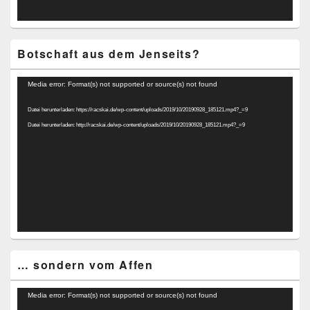
Botschaft aus dem Jenseits?
Video-
Media error: Format(s) not supported or source(s) not found
Player
Datei herunterladen: https://racskai.de/wp-content/uploads/2019/10/20190928_185121.mp4?_=9
Datei herunterladen: http://racskai.de/wp-content/uploads/2019/10/20190928_185121.mp4?_=9
… sondern vom Affen
Video-
Media error: Format(s) not supported or source(s) not found
Player