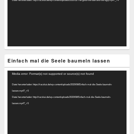
Einfach mal die Seele baumeln lassen
Video-
Media error: Format(s) not supported or source(s) not found
Player
Datei herunterladen: https://racskai.de/wp-content/uploads/2020/08/Einfach-mal-die-Seele-baumeln-
lassen.mp4?_=5
Datei herunterladen: http://racskai.de/wp-content/uploads/2020/08/Einfach-mal-die-Seele-baumeln-
lassen.mp4?_=5