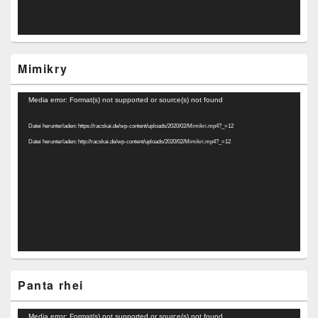
Mimikry
Video-
Media error: Format(s) not supported or source(s) not found
Player
Datei herunterladen: https://racskai.de/wp-content/uploads/2020/02/Mimikri.mp4?_=12
Datei herunterladen: http://racskai.de/wp-content/uploads/2020/02/Mimikri.mp4?_=12
Panta rhei
Video-
Media error: Format(s) not supported or source(s) not found