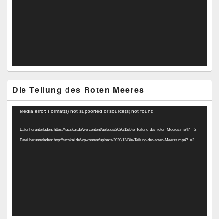
Die Teilung des Roten Meeres
Video-
Media error: Format(s) not supported or source(s) not found
Player
Datei herunterladen: https://racskai.de/wp-content/uploads/2020/12/Die-Teilung-des-roten-Meeres.mp4?_=2
Datei herunterladen: http://racskai.de/wp-content/uploads/2020/12/Die-Teilung-des-roten-Meeres.mp4?_=2