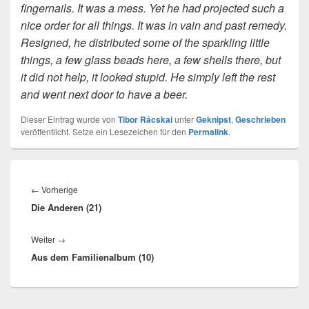
fingernails. It was a mess. Yet he had projected such a
nice order for all things. It was in vain and past remedy.
Resigned, he distributed some of the sparkling little
things, a few glass beads here, a few shells there, but
it did not help, it looked stupid. He simply left the rest
and went next door to have a beer.
Dieser Eintrag wurde von
Tibor Rácskai
unter
Geknipst
,
Geschrieben
veröffentlicht. Setze ein Lesezeichen für den
Permalink
.
Beitragsnavigation
Vorheriger
←
Vorherige
Die Anderen (21)
Beitrag:
Nächster
Weiter
→
Aus dem Familienalbum (10)
Beitrag: