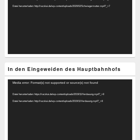
Datei herunterladen: http://racskai.de/wp-content/uploads/2020/02/Schwiegermutter.mp4?_=7
In den Eingeweiden des Hauptbahnhofs
Video-
Media error: Format(s) not supported or source(s) not found
Player
Datei herunterladen: https://racskai.de/wp-content/uploads/2019/11/Verdauung.mp4?_=8
Datei herunterladen: http://racskai.de/wp-content/uploads/2019/11/Verdauung.mp4?_=8