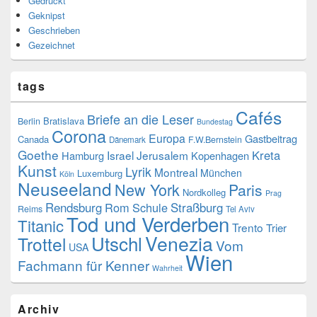
Gedruckt
Geknipst
Geschrieben
Gezeichnet
tags
Cafés
Briefe an die Leser
Bratislava
Berlin
Bundestag
Corona
Europa
Gastbeitrag
Canada
F.W.Bernstein
Dänemark
Goethe
Kreta
Israel
Jerusalem
Hamburg
Kopenhagen
Kunst
Lyrik
Montreal
München
Luxemburg
Köln
Neuseeland
New York
Paris
Nordkolleg
Prag
Rendsburg
Rom
Schule
Straßburg
Reims
Tel Aviv
Tod und Verderben
Titanic
Trento
Trier
Venezia
Utschl
Trottel
Vom
USA
Wien
Fachmann für Kenner
Wahrheit
Archiv