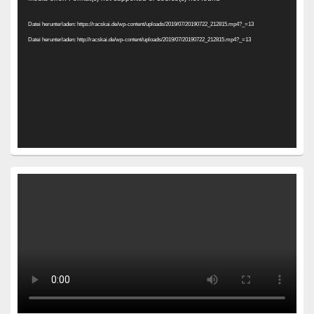
Player
Datei herunterladen: https://racskai.de/wp-content/uploads/2019/07/20190722_212815.mp4?_=13
Datei herunterladen: http://racskai.de/wp-content/uploads/2019/07/20190722_212815.mp4?_=13