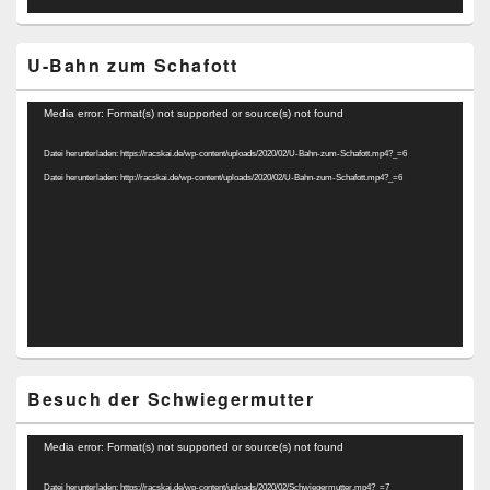
U-Bahn zum Schafott
Video-
Media error: Format(s) not supported or source(s) not found
Player
Datei herunterladen: https://racskai.de/wp-content/uploads/2020/02/U-Bahn-zum-Schafott.mp4?_=6
Datei herunterladen: http://racskai.de/wp-content/uploads/2020/02/U-Bahn-zum-Schafott.mp4?_=6
Besuch der Schwiegermutter
Video-
Media error: Format(s) not supported or source(s) not found
Player
Datei herunterladen: https://racskai.de/wp-content/uploads/2020/02/Schwiegermutter.mp4?_=7