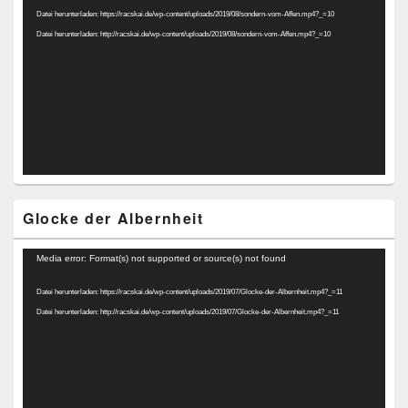
Datei herunterladen: https://racskai.de/wp-content/uploads/2019/08/sondern-vom-Affen.mp4?_=10
Datei herunterladen: http://racskai.de/wp-content/uploads/2019/08/sondern-vom-Affen.mp4?_=10
Glocke der Albernheit
Video-
Media error: Format(s) not supported or source(s) not found
Player
Datei herunterladen: https://racskai.de/wp-content/uploads/2019/07/Glocke-der-Albernheit.mp4?_=11
Datei herunterladen: http://racskai.de/wp-content/uploads/2019/07/Glocke-der-Albernheit.mp4?_=11