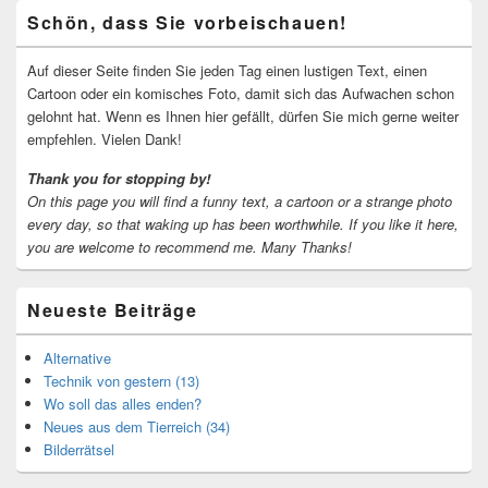
Primärer
Schön, dass Sie vorbeischauen!
Seitenleisten-
Widgetbereich
Auf dieser Seite finden Sie jeden Tag einen lustigen Text, einen
Cartoon oder ein komisches Foto, damit sich das Aufwachen schon
gelohnt hat. Wenn es Ihnen hier gefällt, dürfen Sie mich gerne weiter
empfehlen. Vielen Dank!
Thank you for stopping by!
On this page you will find a funny text, a cartoon or a strange photo
every day, so that waking up has been worthwhile.
If you like it here,
you are welcome to recommend me.
Many Thanks!
Neueste Beiträge
Alternative
Technik von gestern (13)
Wo soll das alles enden?
Neues aus dem Tierreich (34)
Bilderrätsel