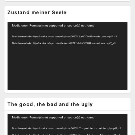
Zustand meiner Seele
Video-
Media error: Format(s) not supported or source(s) not found
Player
Datei herunterladen: https://racskai.de/wp-content/uploads/2020/11/La%CC%88rmende-Leere.mp4?_=3
Datei herunterladen: http://racskai.de/wp-content/uploads/2020/11/La%CC%88rmende-Leere.mp4?_=3
The good, the bad and the ugly
Video-
Media error: Format(s) not supported or source(s) not found
Player
Datei herunterladen: https://racskai.de/wp-content/uploads/2020/11/The-good-the-bad-and-the-ugly.mp4?_=4
Datei herunterladen: http://racskai.de/wp-content/uploads/2020/11/The-good-the-bad-and-the-ugly.mp4?_=4