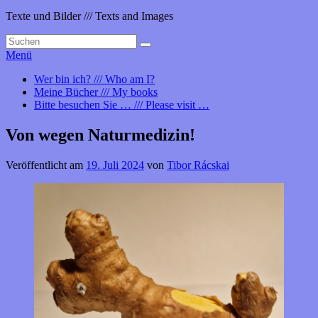
Texte und Bilder /// Texts and Images
Suchen
Suchen
nach:
Menü
Primäres
Wer bin ich? /// Who am I?
Meine Bücher /// My books
Menü
Bitte besuchen Sie … /// Please visit …
Von wegen Naturmedizin!
Veröffentlicht am
19. Juli 2024
von
Tibor Rácskai