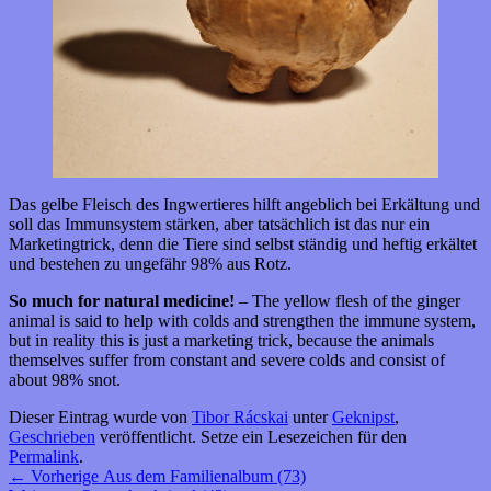
Das gelbe Fleisch des Ingwertieres hilft angeblich bei Erkältung und
soll das Immunsystem stärken, aber tatsächlich ist das nur ein
Marketingtrick, denn die Tiere sind selbst ständig und heftig erkältet
und bestehen zu ungefähr 98% aus Rotz.
So much for natural medicine!
– The yellow flesh of the ginger
animal is said to help with colds and strengthen the immune system,
but in reality this is just a marketing trick, because the animals
themselves suffer from constant and severe colds and consist of
about 98% snot.
Dieser Eintrag wurde von
Tibor Rácskai
unter
Geknipst
,
Geschrieben
veröffentlicht. Setze ein Lesezeichen für den
Permalink
.
Beitragsnavigation
Vorheriger
←
Vorherige
Aus dem Familienalbum (73)