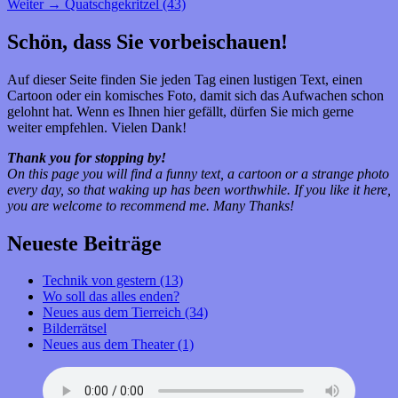
Nächster
Beitrag:
Weiter
→
Quatschgekritzel (43)
Beitrag:
Primärer
Schön, dass Sie vorbeischauen!
Seitenleisten-
Auf dieser Seite finden Sie jeden Tag einen lustigen Text, einen
Widgetbereich
Cartoon oder ein komisches Foto, damit sich das Aufwachen schon
gelohnt hat. Wenn es Ihnen hier gefällt, dürfen Sie mich gerne
weiter empfehlen. Vielen Dank!
Thank you for stopping by!
On this page you will find a funny text, a cartoon or a strange photo
every day, so that waking up has been worthwhile.
If you like it here,
you are welcome to recommend me.
Many Thanks!
Neueste Beiträge
Technik von gestern (13)
Wo soll das alles enden?
Neues aus dem Tierreich (34)
Bilderrätsel
Neues aus dem Theater (1)