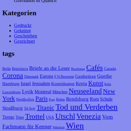
Gravitation ist Quatsch
Kategorien
Gedruckt
Geknipst
Geschrieben
Gezeichnet
tags
Cafés
Briefe an die Leser
Bratislava
Canada
Berlin
Bundestag
Corona
Goethe
Europa
Gastbeitrag
F.W.Bernstein
Dänemark
Kunst
Kreta
Israel
Jerusalem
Hamburg
Kopenhagen
Köln
Neuseeland
New
Lyrik
Montreal
München
Luxemburg
York
Paris
Rendsburg
Rom
Schule
Nordkolleg
Reims
Prag
Tod und Verderben
Titanic
Straßburg
Tel Aviv
Venezia
Utschl
Trottel
Vom
Trento
Trier
USA
Wien
Fachmann für Kenner
Wahrheit