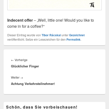
Indecent offer
– „Well, little one! Would you like to
come in for a coffee?“
Dieser Eintrag wurde von
Tibor Rácskai
unter
Gezeichnet
veröffentlicht. Setze ein Lesezeichen für den
Permalink
.
Beitragsnavigation
Vorheriger
←
Vorherige
Glücklicher Finger
Beitrag:
Nächster
Weiter
→
Achtung Verkehrsteilnehmer!
Beitrag:
Primärer
Schön, dass Sie vorbeischauen!
Seitenleisten-