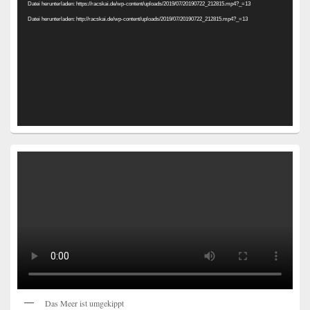
Datei herunterladen: https://racskai.de/wp-content/uploads/2019/07/20190722_212815.mp4?_=13
Datei herunterladen: http://racskai.de/wp-content/uploads/2019/07/20190722_212815.mp4?_=13
Das Meer ist umgekippt