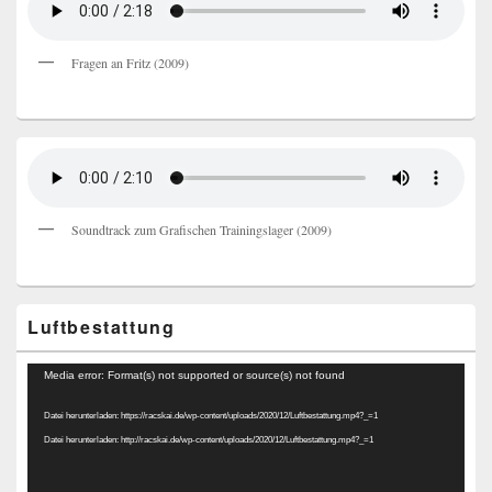
Fragen an Fritz (2009)
Soundtrack zum Grafischen Trainingslager (2009)
Luftbestattung
Video-
Media error: Format(s) not supported or source(s) not found
Player
Datei herunterladen: https://racskai.de/wp-content/uploads/2020/12/Luftbestattung.mp4?_=1
Datei herunterladen: http://racskai.de/wp-content/uploads/2020/12/Luftbestattung.mp4?_=1