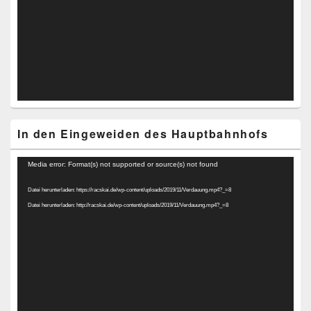
In den Eingeweiden des Hauptbahnhofs
Video-
Media error: Format(s) not supported or source(s) not found
Player
Datei herunterladen: https://racskai.de/wp-content/uploads/2019/11/Verdauung.mp4?_=8
Datei herunterladen: http://racskai.de/wp-content/uploads/2019/11/Verdauung.mp4?_=8