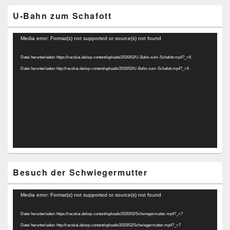
U-Bahn zum Schafott
Video-
Media error: Format(s) not supported or source(s) not found
Player
Datei herunterladen: https://racskai.de/wp-content/uploads/2020/02/U-Bahn-zum-Schafott.mp4?_=6
Datei herunterladen: http://racskai.de/wp-content/uploads/2020/02/U-Bahn-zum-Schafott.mp4?_=6
Besuch der Schwiegermutter
Video-
Media error: Format(s) not supported or source(s) not found
Player
Datei herunterladen: https://racskai.de/wp-content/uploads/2020/02/Schwiegermutter.mp4?_=7
Datei herunterladen: http://racskai.de/wp-content/uploads/2020/02/Schwiegermutter.mp4?_=7