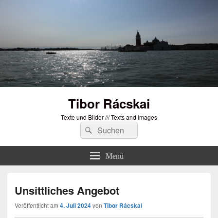
Tibor Rácskai
Texte und Bilder /// Texts and Images
Suchen
Suchen
nach:
Menü
Unsittliches Angebot
Veröffentlicht am
4. Juli 2024
von
Tibor Rácskai