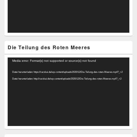
Die Teilung des Roten Meeres
Video-
Media error: Format(s) not supported or source(s) not found
Player
Datei herunterladen: https://racskai.de/wp-content/uploads/2020/12/Die-Teilung-des-roten-Meeres.mp4?_=2
Datei herunterladen: http://racskai.de/wp-content/uploads/2020/12/Die-Teilung-des-roten-Meeres.mp4?_=2