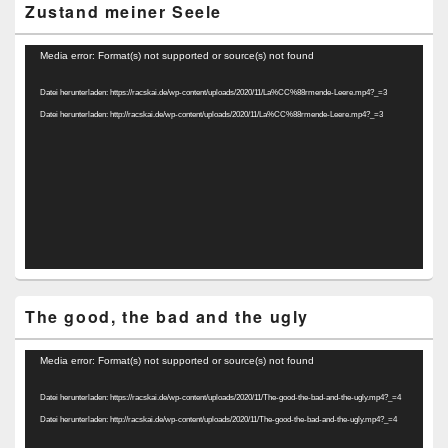
Zustand meiner Seele
Video-
Media error: Format(s) not supported or source(s) not found
Player
Datei herunterladen: https://racskai.de/wp-content/uploads/2020/11/La%CC%88rmende-Leere.mp4?_=3
Datei herunterladen: http://racskai.de/wp-content/uploads/2020/11/La%CC%88rmende-Leere.mp4?_=3
The good, the bad and the ugly
Video-
Media error: Format(s) not supported or source(s) not found
Player
Datei herunterladen: https://racskai.de/wp-content/uploads/2020/11/The-good-the-bad-and-the-ugly.mp4?_=4
Datei herunterladen: http://racskai.de/wp-content/uploads/2020/11/The-good-the-bad-and-the-ugly.mp4?_=4