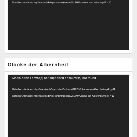
Datei herunterladen: http://racskai.de/wp-content/uploads/2019/08/sondern-vom-Affen.mp4?_=10
Glocke der Albernheit
Video-
Media error: Format(s) not supported or source(s) not found
Player
Datei herunterladen: https://racskai.de/wp-content/uploads/2019/07/Glocke-der-Albernheit.mp4?_=11
Datei herunterladen: http://racskai.de/wp-content/uploads/2019/07/Glocke-der-Albernheit.mp4?_=11