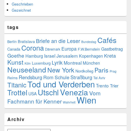
Geschrieben
Gezeichnet
tags
Cafés
Briefe an die Leser
Bratislava
Berlin
Bundestag
Corona
Europa
Gastbeitrag
Canada
F.W.Bernstein
Dänemark
Goethe
Kreta
Israel
Jerusalem
Hamburg
Kopenhagen
Kunst
Lyrik
Montreal
München
Luxemburg
Köln
Neuseeland
New York
Paris
Nordkolleg
Prag
Rendsburg
Rom
Schule
Straßburg
Reims
Tel Aviv
Tod und Verderben
Titanic
Trento
Trier
Venezia
Utschl
Trottel
Vom
USA
Wien
Fachmann für Kenner
Wahrheit
Archiv