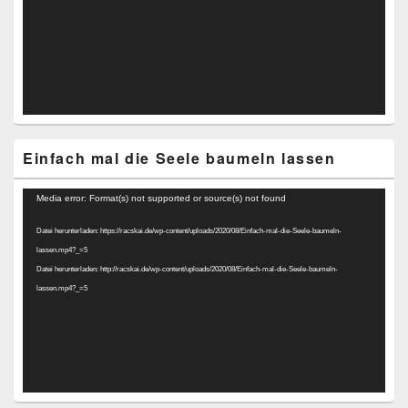
Einfach mal die Seele baumeln lassen
Video-
Media error: Format(s) not supported or source(s) not found
Player
Datei herunterladen: https://racskai.de/wp-content/uploads/2020/08/Einfach-mal-die-Seele-baumeln-
lassen.mp4?_=5
Datei herunterladen: http://racskai.de/wp-content/uploads/2020/08/Einfach-mal-die-Seele-baumeln-
lassen.mp4?_=5