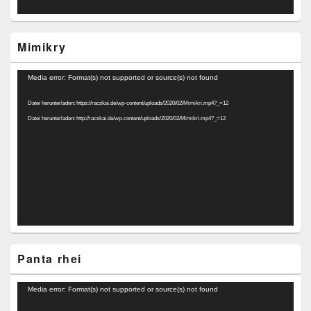
Mimikry
Video-
Media error: Format(s) not supported or source(s) not found
Player
Datei herunterladen: https://racskai.de/wp-content/uploads/2020/02/Mimikri.mp4?_=12
Datei herunterladen: http://racskai.de/wp-content/uploads/2020/02/Mimikri.mp4?_=12
Panta rhei
Video-
Media error: Format(s) not supported or source(s) not found
Player