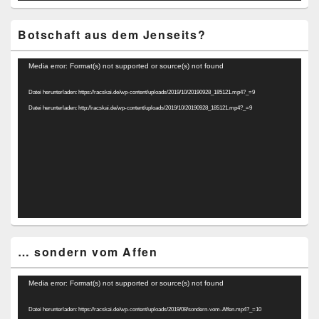
Botschaft aus dem Jenseits?
Video-
Media error: Format(s) not supported or source(s) not found
Player
Datei herunterladen: https://racskai.de/wp-content/uploads/2019/10/20190928_185121.mp4?_=9
Datei herunterladen: http://racskai.de/wp-content/uploads/2019/10/20190928_185121.mp4?_=9
… sondern vom Affen
Video-
Media error: Format(s) not supported or source(s) not found
Player
Datei herunterladen: https://racskai.de/wp-content/uploads/2019/08/sondern-vom-Affen.mp4?_=10