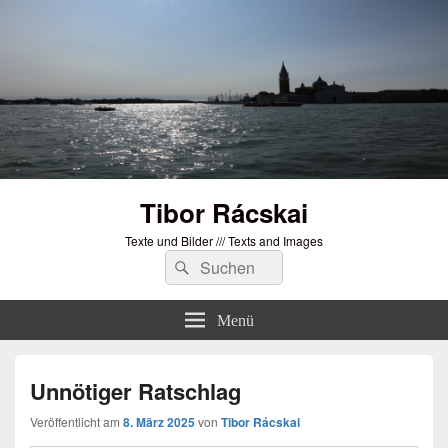
Tibor Rácskai
Texte und Bilder /// Texts and Images
Suchen
Suchen
nach:
Menü
Unnötiger Ratschlag
Veröffentlicht am
8. März 2025
von
Tibor Rácskai