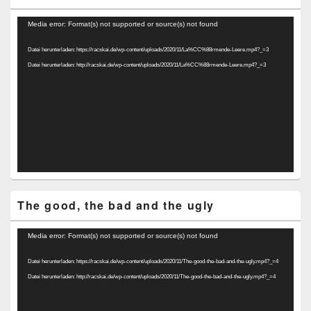
Video-
Media error: Format(s) not supported or source(s) not found
Player
Datei herunterladen: https://racskai.de/wp-content/uploads/2020/11/La%CC%88rmende-Leere.mp4?_=3
Datei herunterladen: http://racskai.de/wp-content/uploads/2020/11/La%CC%88rmende-Leere.mp4?_=3
The good, the bad and the ugly
Video-
Media error: Format(s) not supported or source(s) not found
Player
Datei herunterladen: https://racskai.de/wp-content/uploads/2020/11/The-good-the-bad-and-the-ugly.mp4?_=4
Datei herunterladen: http://racskai.de/wp-content/uploads/2020/11/The-good-the-bad-and-the-ugly.mp4?_=4