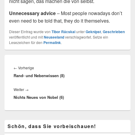
nicht sagen, das machen die von selbst.
Unnecessary advice
– Most people nowadays don’t
even need to be told that, they do it themselves.
Dieser Eintrag wurde von
Tibor Rácskai
unter
Geknipst
,
Geschrieben
veröffentlicht und mit
Neuseeland
verschlagwortet. Setze ein
Lesezeichen für den
Permalink
.
Beitragsnavigation
Vorheriger
←
Vorherige
Rand- und Nebenwissen (8)
Beitrag:
Nächster
Weiter
→
Nichts Neues von Nobel (6)
Beitrag:
Primärer
Schön, dass Sie vorbeischauen!
Seitenleisten-
Widgetbereich