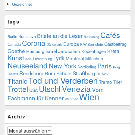
Gezeichnet
tags
Cafés
Briefe an die Leser
Bratislava
Berlin
Bundestag
Corona
Europa
Gastbeitrag
Canada
F.W.Bernstein
Dänemark
Goethe
Kreta
Israel
Jerusalem
Hamburg
Kopenhagen
Kunst
Lyrik
Montreal
München
Luxemburg
Köln
Neuseeland
New York
Paris
Nordkolleg
Prag
Rendsburg
Rom
Schule
Straßburg
Reims
Tel Aviv
Tod und Verderben
Titanic
Trento
Trier
Utschl
Venezia
Trottel
Vom
USA
Wien
Fachmann für Kenner
Wahrheit
Archiv
Archiv