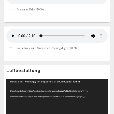
Fragen an Fritz (2009)
Soundtrack zum Grafischen Trainingslager (2009)
Luftbestattung
Video-
Media error: Format(s) not supported or source(s) not found
Player
Datei herunterladen: https://racskai.de/wp-content/uploads/2020/12/Luftbestattung.mp4?_=1
Datei herunterladen: http://racskai.de/wp-content/uploads/2020/12/Luftbestattung.mp4?_=1