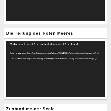
Die Teilung des Roten Meeres
Video-
Media error: Format(s) not supported or source(s) not found
Player
Datei herunterladen: https://racskai.de/wp-content/uploads/2020/12/Die-Teilung-des-roten-Meeres.mp4?_=2
Datei herunterladen: http://racskai.de/wp-content/uploads/2020/12/Die-Teilung-des-roten-Meeres.mp4?_=2
Zustand meiner Seele