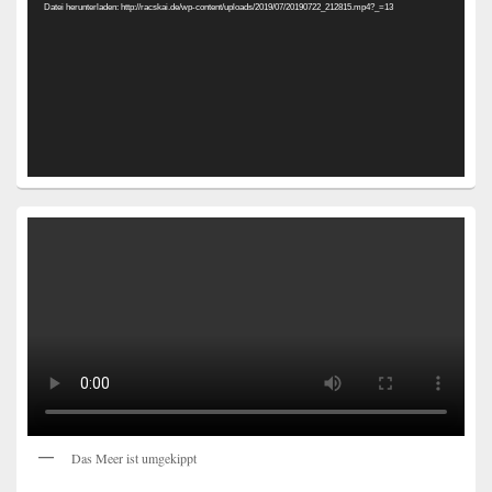
Datei herunterladen: http://racskai.de/wp-content/uploads/2019/07/20190722_212815.mp4?_=13
Das Meer ist umgekippt