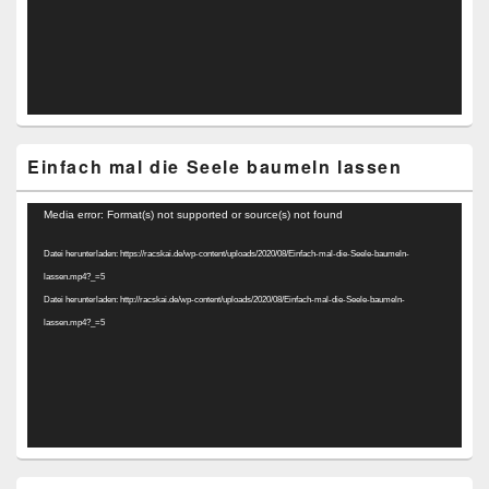
Einfach mal die Seele baumeln lassen
Video-
Media error: Format(s) not supported or source(s) not found
Player
Datei herunterladen: https://racskai.de/wp-content/uploads/2020/08/Einfach-mal-die-Seele-baumeln-
lassen.mp4?_=5
Datei herunterladen: http://racskai.de/wp-content/uploads/2020/08/Einfach-mal-die-Seele-baumeln-
lassen.mp4?_=5