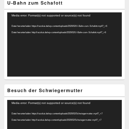
U-Bahn zum Schafott
Video-
Media error: Format(s) not supported or source(s) not found
Player
Datei herunterladen: https://racskai.de/wp-content/uploads/2020/02/U-Bahn-zum-Schafott.mp4?_=6
Datei herunterladen: http://racskai.de/wp-content/uploads/2020/02/U-Bahn-zum-Schafott.mp4?_=6
Besuch der Schwiegermutter
Video-
Media error: Format(s) not supported or source(s) not found
Player
Datei herunterladen: https://racskai.de/wp-content/uploads/2020/02/Schwiegermutter.mp4?_=7
Datei herunterladen: http://racskai.de/wp-content/uploads/2020/02/Schwiegermutter.mp4?_=7