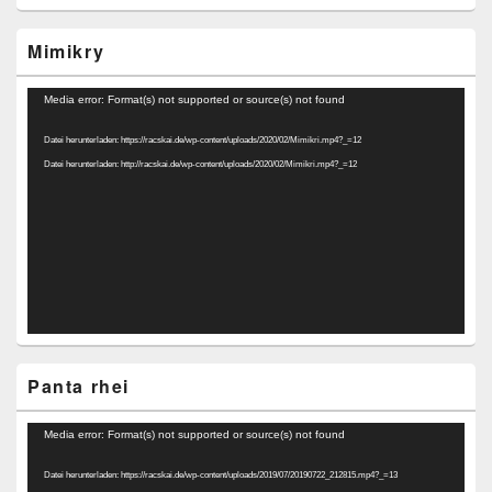
Mimikry
Video-
Media error: Format(s) not supported or source(s) not found
Player
Datei herunterladen: https://racskai.de/wp-content/uploads/2020/02/Mimikri.mp4?_=12
Datei herunterladen: http://racskai.de/wp-content/uploads/2020/02/Mimikri.mp4?_=12
Panta rhei
Video-
Media error: Format(s) not supported or source(s) not found
Player
Datei herunterladen: https://racskai.de/wp-content/uploads/2019/07/20190722_212815.mp4?_=13