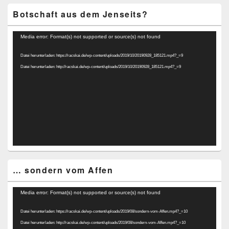
Botschaft aus dem Jenseits?
Video-
Media error: Format(s) not supported or source(s) not found
Player
Datei herunterladen: https://racskai.de/wp-content/uploads/2019/10/20190928_185121.mp4?_=9
Datei herunterladen: http://racskai.de/wp-content/uploads/2019/10/20190928_185121.mp4?_=9
… sondern vom Affen
Video-
Media error: Format(s) not supported or source(s) not found
Player
Datei herunterladen: https://racskai.de/wp-content/uploads/2019/08/sondern-vom-Affen.mp4?_=10
Datei herunterladen: http://racskai.de/wp-content/uploads/2019/08/sondern-vom-Affen.mp4?_=10