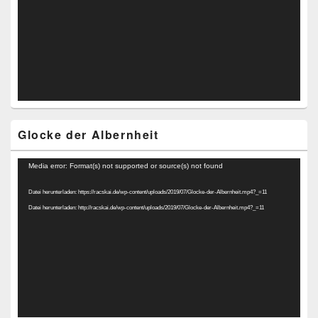
Glocke der Albernheit
Video-
Media error: Format(s) not supported or source(s) not found
Player
Datei herunterladen: https://racskai.de/wp-content/uploads/2019/07/Glocke-der-Albernheit.mp4?_=11
Datei herunterladen: http://racskai.de/wp-content/uploads/2019/07/Glocke-der-Albernheit.mp4?_=11