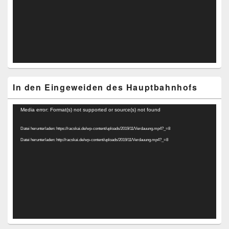
In den Eingeweiden des Hauptbahnhofs
Video-
Media error: Format(s) not supported or source(s) not found
Player
Datei herunterladen: https://racskai.de/wp-content/uploads/2019/11/Verdauung.mp4?_=8
Datei herunterladen: http://racskai.de/wp-content/uploads/2019/11/Verdauung.mp4?_=8