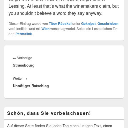
Lessing. At least that’s what the winemakers claim, but
you shouldn’t believe a word they say anyway.
Dieser Eintrag wurde von
Tibor Rácskai
unter
Geknipst
,
Geschrieben
veröffentlicht und mit
Wien
verschlagwortet. Setze ein Lesezeichen für
den
Permalink
.
Beitragsnavigation
Vorheriger
←
Vorherige
Strassbourg
Beitrag:
Nächster
Weiter
→
Unnötiger Ratschlag
Beitrag:
Primärer
Schön, dass Sie vorbeischauen!
Seitenleisten-
Widgetbereich
Auf dieser Seite finden Sie jeden Tag einen lustigen Text, einen