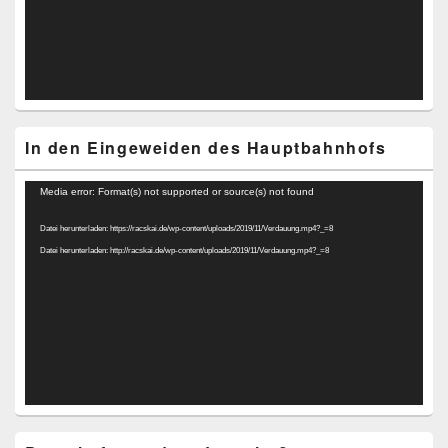
In den Eingeweiden des Hauptbahnhofs
Video-
Media error: Format(s) not supported or source(s) not found
Player
Datei herunterladen: https://racskai.de/wp-content/uploads/2019/11/Verdauung.mp4?_=8
Datei herunterladen: http://racskai.de/wp-content/uploads/2019/11/Verdauung.mp4?_=8