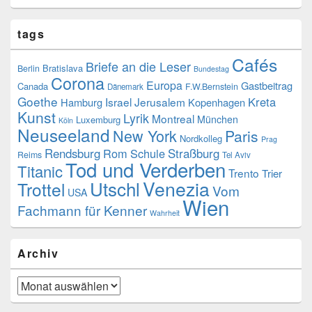
tags
Cafés
Briefe an die Leser
Bratislava
Berlin
Bundestag
Corona
Europa
Gastbeitrag
Canada
F.W.Bernstein
Dänemark
Goethe
Kreta
Israel
Jerusalem
Hamburg
Kopenhagen
Kunst
Lyrik
Montreal
München
Luxemburg
Köln
Neuseeland
New York
Paris
Nordkolleg
Prag
Rendsburg
Rom
Schule
Straßburg
Reims
Tel Aviv
Tod und Verderben
Titanic
Trento
Trier
Venezia
Utschl
Trottel
Vom
USA
Wien
Fachmann für Kenner
Wahrheit
Archiv
Archiv