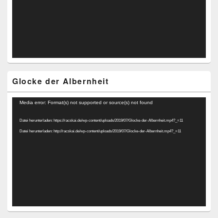
Glocke der Albernheit
Video-
Media error: Format(s) not supported or source(s) not found
Player
Datei herunterladen: https://racskai.de/wp-content/uploads/2019/07/Glocke-der-Albernheit.mp4?_=11
Datei herunterladen: http://racskai.de/wp-content/uploads/2019/07/Glocke-der-Albernheit.mp4?_=11