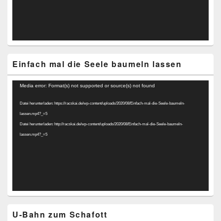
Einfach mal die Seele baumeln lassen
Video-
Media error: Format(s) not supported or source(s) not found
Player
Datei herunterladen: https://racskai.de/wp-content/uploads/2020/08/Einfach-mal-die-Seele-baumeln-
lassen.mp4?_=5
Datei herunterladen: http://racskai.de/wp-content/uploads/2020/08/Einfach-mal-die-Seele-baumeln-
lassen.mp4?_=5
U-Bahn zum Schafott