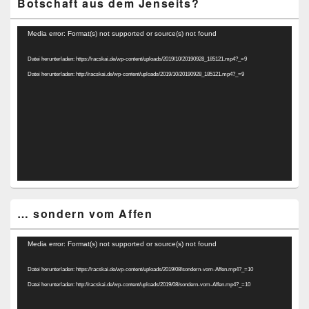
Botschaft aus dem Jenseits?
Video-
Media error: Format(s) not supported or source(s) not found
Player
Datei herunterladen: https://racskai.de/wp-content/uploads/2019/10/20190928_185121.mp4?_=9
Datei herunterladen: http://racskai.de/wp-content/uploads/2019/10/20190928_185121.mp4?_=9
… sondern vom Affen
Video-
Media error: Format(s) not supported or source(s) not found
Player
Datei herunterladen: https://racskai.de/wp-content/uploads/2019/08/sondern-vom-Affen.mp4?_=10
Datei herunterladen: http://racskai.de/wp-content/uploads/2019/08/sondern-vom-Affen.mp4?_=10