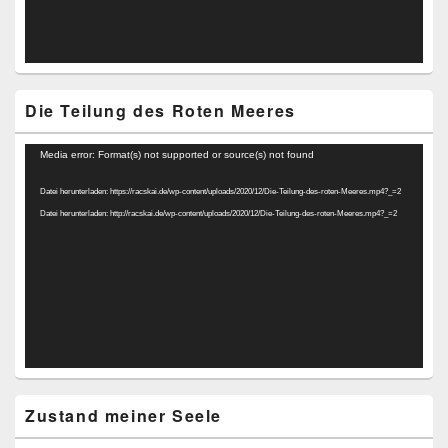
Die Teilung des Roten Meeres
Video-
Media error: Format(s) not supported or source(s) not found
Player
Datei herunterladen: https://racskai.de/wp-content/uploads/2020/12/Die-Teilung-des-roten-Meeres.mp4?_=2
Datei herunterladen: http://racskai.de/wp-content/uploads/2020/12/Die-Teilung-des-roten-Meeres.mp4?_=2
Zustand meiner Seele