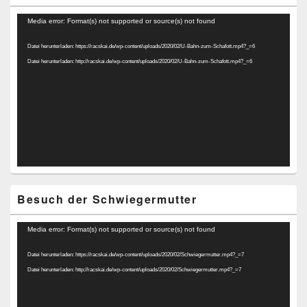
Video-
Media error: Format(s) not supported or source(s) not found
Player
Datei herunterladen: https://racskai.de/wp-content/uploads/2020/02/U-Bahn-zum-Schafott.mp4?_=6
Datei herunterladen: http://racskai.de/wp-content/uploads/2020/02/U-Bahn-zum-Schafott.mp4?_=6
Besuch der Schwiegermutter
Video-
Media error: Format(s) not supported or source(s) not found
Player
Datei herunterladen: https://racskai.de/wp-content/uploads/2020/02/Schwiegermutter.mp4?_=7
Datei herunterladen: http://racskai.de/wp-content/uploads/2020/02/Schwiegermutter.mp4?_=7