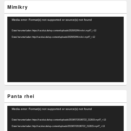
Mimikry
Video-
Media error: Format(s) not supported or source(s) not found
Player
Datei herunterladen: https://racskai.de/wp-content/uploads/2020/02/Mimikri.mp4?_=12
Datei herunterladen: http://racskai.de/wp-content/uploads/2020/02/Mimikri.mp4?_=12
Panta rhei
Video-
Media error: Format(s) not supported or source(s) not found
Player
Datei herunterladen: https://racskai.de/wp-content/uploads/2019/07/20190722_212815.mp4?_=13
Datei herunterladen: http://racskai.de/wp-content/uploads/2019/07/20190722_212815.mp4?_=13