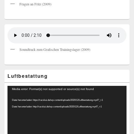
Fragen an Fritz (2009)
Soundtrack zum Grafischen Trainingslager (2009)
Luftbestattung
Video-
Media error: Format(s) not supported or source(s) not found
Player
Datei herunterladen: https://racskai.de/wp-content/uploads/2020/12/Luftbestattung.mp4?_=1
Datei herunterladen: http://racskai.de/wp-content/uploads/2020/12/Luftbestattung.mp4?_=1