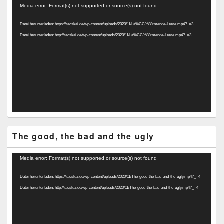
Video-
Media error: Format(s) not supported or source(s) not found
Player
Datei herunterladen: https://racskai.de/wp-content/uploads/2020/11/La%CC%88rmende-Leere.mp4?_=3
Datei herunterladen: http://racskai.de/wp-content/uploads/2020/11/La%CC%88rmende-Leere.mp4?_=3
The good, the bad and the ugly
Video-
Media error: Format(s) not supported or source(s) not found
Player
Datei herunterladen: https://racskai.de/wp-content/uploads/2020/11/The-good-the-bad-and-the-ugly.mp4?_=4
Datei herunterladen: http://racskai.de/wp-content/uploads/2020/11/The-good-the-bad-and-the-ugly.mp4?_=4