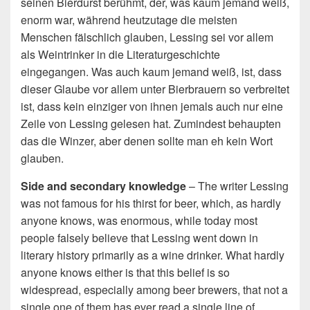
seinen Bierdurst berühmt, der, was kaum jemand weiß,
enorm war, während heutzutage die meisten
Menschen fälschlich glauben, Lessing sei vor allem
als Weintrinker in die Literaturgeschichte
eingegangen. Was auch kaum jemand weiß, ist, dass
dieser Glaube vor allem unter Bierbrauern so verbreitet
ist, dass kein einziger von ihnen jemals auch nur eine
Zeile von Lessing gelesen hat. Zumindest behaupten
das die Winzer, aber denen sollte man eh kein Wort
glauben.
Side and secondary knowledge
– The writer Lessing
was not famous for his thirst for beer, which, as hardly
anyone knows, was enormous, while today most
people falsely believe that Lessing went down in
literary history primarily as a wine drinker. What hardly
anyone knows either is that this belief is so
widespread, especially among beer brewers, that not a
single one of them has ever read a single line of