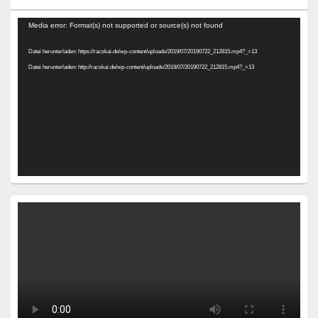
Video-
Media error: Format(s) not supported or source(s) not found
Player
Datei herunterladen: https://racskai.de/wp-content/uploads/2019/07/20190722_212815.mp4?_=13
Datei herunterladen: http://racskai.de/wp-content/uploads/2019/07/20190722_212815.mp4?_=13