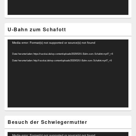
U-Bahn zum Schafott
Video-
Media error: Format(s) not supported or source(s) not found
Player
Datei herunterladen: https://racskai.de/wp-content/uploads/2020/02/U-Bahn-zum-Schafott.mp4?_=6
Datei herunterladen: http://racskai.de/wp-content/uploads/2020/02/U-Bahn-zum-Schafott.mp4?_=6
Besuch der Schwiegermutter
Video-
Media error: Format(s) not supported or source(s) not found