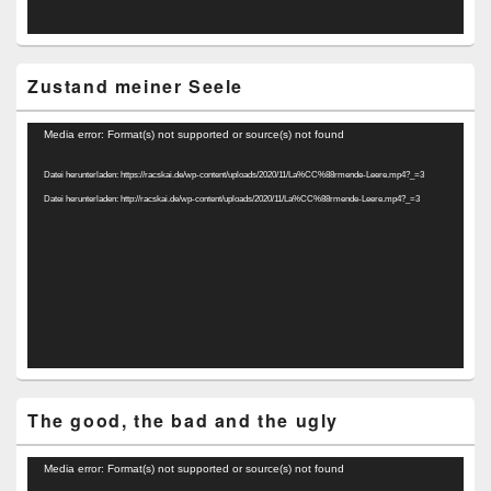
Zustand meiner Seele
Video-
Media error: Format(s) not supported or source(s) not found
Player
Datei herunterladen: https://racskai.de/wp-content/uploads/2020/11/La%CC%88rmende-Leere.mp4?_=3
Datei herunterladen: http://racskai.de/wp-content/uploads/2020/11/La%CC%88rmende-Leere.mp4?_=3
The good, the bad and the ugly
Video-
Media error: Format(s) not supported or source(s) not found
Player