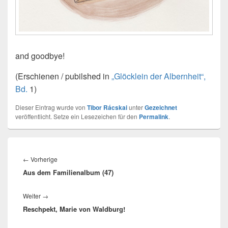
and goodbye!
(Erschienen / pubilshed in
„Glöcklein der Albernheit“,
Bd.
1)
Dieser Eintrag wurde von
Tibor Rácskai
unter
Gezeichnet
veröffentlicht. Setze ein Lesezeichen für den
Permalink
.
Beitragsnavigation
Vorheriger
←
Vorherige
Aus dem Familienalbum (47)
Beitrag:
Nächster
Weiter
→
Reschpekt, Marie von Waldburg!
Beitrag: