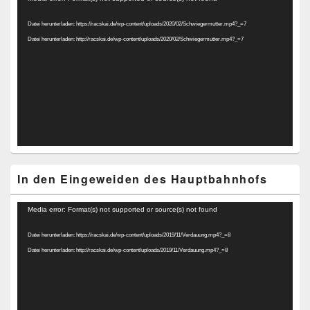
Player
Datei herunterladen: https://racskai.de/wp-content/uploads/2020/02/Schwiegermutter.mp4?_=7
Datei herunterladen: http://racskai.de/wp-content/uploads/2020/02/Schwiegermutter.mp4?_=7
In den Eingeweiden des Hauptbahnhofs
Video-
Media error: Format(s) not supported or source(s) not found
Player
Datei herunterladen: https://racskai.de/wp-content/uploads/2019/11/Verdauung.mp4?_=8
Datei herunterladen: http://racskai.de/wp-content/uploads/2019/11/Verdauung.mp4?_=8