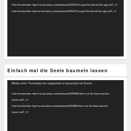
Datei herunterladen: https://racskai.de/wp-content/uploads/2020/11/The-good-the-bad-and-the-ugly.mp4?_=4
Datei herunterladen: http://racskai.de/wp-content/uploads/2020/11/The-good-the-bad-and-the-ugly.mp4?_=4
Einfach mal die Seele baumeln lassen
Video-
Media error: Format(s) not supported or source(s) not found
Player
Datei herunterladen: https://racskai.de/wp-content/uploads/2020/08/Einfach-mal-die-Seele-baumeln-
lassen.mp4?_=5
Datei herunterladen: http://racskai.de/wp-content/uploads/2020/08/Einfach-mal-die-Seele-baumeln-
lassen.mp4?_=5