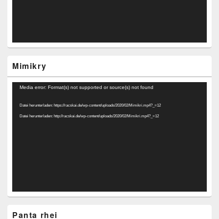
Mimikry
Video-
Media error: Format(s) not supported or source(s) not found
Player
Datei herunterladen: https://racskai.de/wp-content/uploads/2020/02/Mimikri.mp4?_=12
Datei herunterladen: http://racskai.de/wp-content/uploads/2020/02/Mimikri.mp4?_=12
Panta rhei