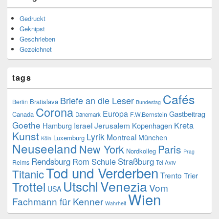
Gedruckt
Geknipst
Geschrieben
Gezeichnet
tags
Cafés
Briefe an die Leser
Bratislava
Berlin
Bundestag
Corona
Europa
Gastbeitrag
Canada
F.W.Bernstein
Dänemark
Goethe
Kreta
Israel
Jerusalem
Hamburg
Kopenhagen
Kunst
Lyrik
Montreal
München
Luxemburg
Köln
Neuseeland
New York
Paris
Nordkolleg
Prag
Rendsburg
Rom
Schule
Straßburg
Reims
Tel Aviv
Tod und Verderben
Titanic
Trento
Trier
Venezia
Utschl
Trottel
Vom
USA
Wien
Fachmann für Kenner
Wahrheit