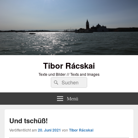
Tibor Rácskai
Texte und Bilder /// Texts and Images
Suchen
Suchen
nach:
Menü
Und tschüß!
Veröffentlicht am
20. Juni 2021
von
Tibor Rácskai