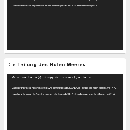
Datei herunterladen: http://racskai.de/wp-content/uploads/2020/12/Luftbestattung.mp4?_=1
Die Teilung des Roten Meeres
Video-
Media error: Format(s) not supported or source(s) not found
Player
Datei herunterladen: https://racskai.de/wp-content/uploads/2020/12/Die-Teilung-des-roten-Meeres.mp4?_=2
Datei herunterladen: http://racskai.de/wp-content/uploads/2020/12/Die-Teilung-des-roten-Meeres.mp4?_=2