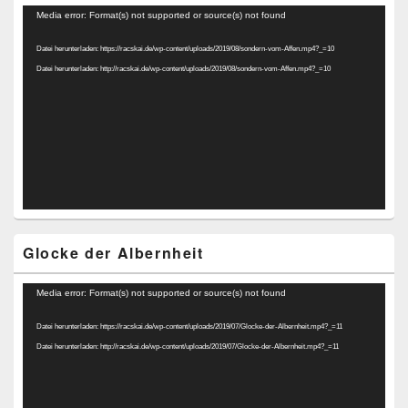
Video-
Media error: Format(s) not supported or source(s) not found
Player
Datei herunterladen: https://racskai.de/wp-content/uploads/2019/08/sondern-vom-Affen.mp4?_=10
Datei herunterladen: http://racskai.de/wp-content/uploads/2019/08/sondern-vom-Affen.mp4?_=10
Glocke der Albernheit
Video-
Media error: Format(s) not supported or source(s) not found
Player
Datei herunterladen: https://racskai.de/wp-content/uploads/2019/07/Glocke-der-Albernheit.mp4?_=11
Datei herunterladen: http://racskai.de/wp-content/uploads/2019/07/Glocke-der-Albernheit.mp4?_=11