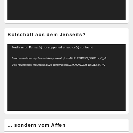
Botschaft aus dem Jenseits?
Video-
Media error: Format(s) not supported or source(s) not found
Player
Datei herunterladen: https://racskai.de/wp-content/uploads/2019/10/20190928_185121.mp4?_=9
Datei herunterladen: http://racskai.de/wp-content/uploads/2019/10/20190928_185121.mp4?_=9
… sondern vom Affen