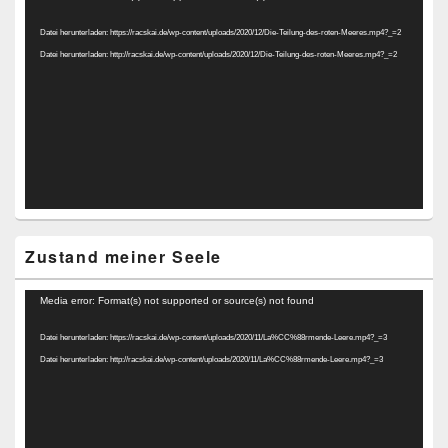
Player
Datei herunterladen: https://racskai.de/wp-content/uploads/2020/12/Die-Teilung-des-roten-Meeres.mp4?_=2
Datei herunterladen: http://racskai.de/wp-content/uploads/2020/12/Die-Teilung-des-roten-Meeres.mp4?_=2
Zustand meiner Seele
Video-
Media error: Format(s) not supported or source(s) not found
Player
Datei herunterladen: https://racskai.de/wp-content/uploads/2020/11/La%CC%88rmende-Leere.mp4?_=3
Datei herunterladen: http://racskai.de/wp-content/uploads/2020/11/La%CC%88rmende-Leere.mp4?_=3