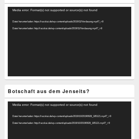
Video-
Media error: Format(s) not supported or source(s) not found
Player
Datei herunterladen: https://racskai.de/wp-content/uploads/2019/11/Verdauung.mp4?_=8
Datei herunterladen: http://racskai.de/wp-content/uploads/2019/11/Verdauung.mp4?_=8
Botschaft aus dem Jenseits?
Video-
Media error: Format(s) not supported or source(s) not found
Player
Datei herunterladen: https://racskai.de/wp-content/uploads/2019/10/20190928_185121.mp4?_=9
Datei herunterladen: http://racskai.de/wp-content/uploads/2019/10/20190928_185121.mp4?_=9