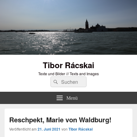
Tibor Rácskai
Texte und Bilder /// Texts and Images
Suchen
Suchen
nach:
Menü
Reschpekt, Marie von Waldburg!
Veröffentlicht am
21. Juni 2021
von
Tibor Rácskai