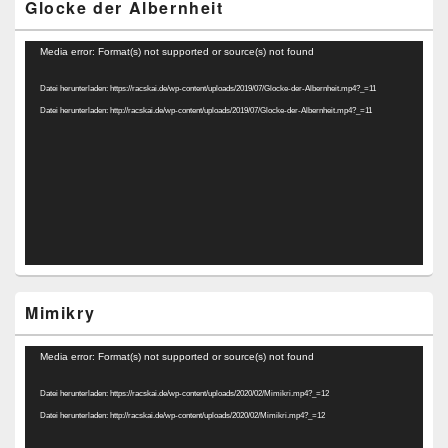
Glocke der Albernheit
Video-
Media error: Format(s) not supported or source(s) not found
Player
Datei herunterladen: https://racskai.de/wp-content/uploads/2019/07/Glocke-der-Albernheit.mp4?_=11
Datei herunterladen: http://racskai.de/wp-content/uploads/2019/07/Glocke-der-Albernheit.mp4?_=11
Mimikry
Video-
Media error: Format(s) not supported or source(s) not found
Player
Datei herunterladen: https://racskai.de/wp-content/uploads/2020/02/Mimikri.mp4?_=12
Datei herunterladen: http://racskai.de/wp-content/uploads/2020/02/Mimikri.mp4?_=12