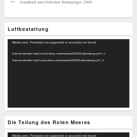
Soundtrack zum Grafischen Trainingslager (2009)
Luftbestattung
Video-
Media error: Format(s) not supported or source(s) not found
Player
Datei herunterladen: https://racskai.de/wp-content/uploads/2020/12/Luftbestattung.mp4?_=1
Datei herunterladen: http://racskai.de/wp-content/uploads/2020/12/Luftbestattung.mp4?_=1
Die Teilung des Roten Meeres
Video-
Media error: Format(s) not supported or source(s) not found