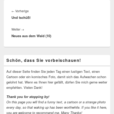
Beitragsnavigation
Vorheriger
←
Vorherige
Und tschüß!
Beitrag:
Nächster
Weiter
→
Neues aus dem Wald (10)
Beitrag:
Primärer
Schön, dass Sie vorbeischauen!
Seitenleisten-
Widgetbereich
Auf dieser Seite finden Sie jeden Tag einen lustigen Text, einen
Cartoon oder ein komisches Foto, damit sich das Aufwachen schon
gelohnt hat. Wenn es Ihnen hier gefällt, dürfen Sie mich gerne weiter
empfehlen. Vielen Dank!
Thank you for stopping by!
On this page you will find a funny text, a cartoon or a strange photo
every day, so that waking up has been worthwhile.
If you like it here,
you are welcome to recommend me.
Many Thanks!