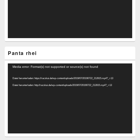
Panta rhei
Video-
Media error: Format(s) not supported or source(s) not found
Player
Datei herunterladen: https://racskai.de/wp-content/uploads/2019/07/20190722_212815.mp4?_=13
Datei herunterladen: http://racskai.de/wp-content/uploads/2019/07/20190722_212815.mp4?_=13