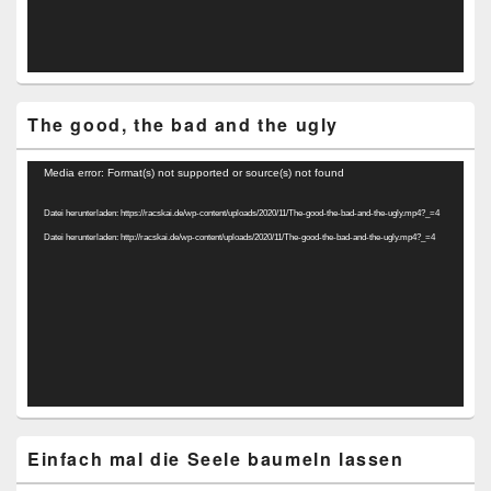
The good, the bad and the ugly
Video-
Media error: Format(s) not supported or source(s) not found
Player
Datei herunterladen: https://racskai.de/wp-content/uploads/2020/11/The-good-the-bad-and-the-ugly.mp4?_=4
Datei herunterladen: http://racskai.de/wp-content/uploads/2020/11/The-good-the-bad-and-the-ugly.mp4?_=4
Einfach mal die Seele baumeln lassen