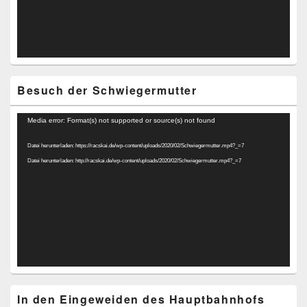
Besuch der Schwiegermutter
Video-
Media error: Format(s) not supported or source(s) not found
Player
Datei herunterladen: https://racskai.de/wp-content/uploads/2020/02/Schwiegermutter.mp4?_=7
Datei herunterladen: http://racskai.de/wp-content/uploads/2020/02/Schwiegermutter.mp4?_=7
In den Eingeweiden des Hauptbahnhofs