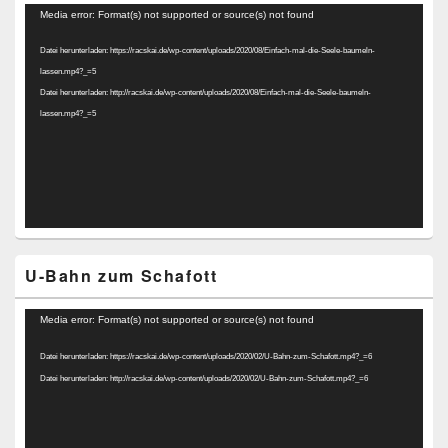
Video-
Media error: Format(s) not supported or source(s) not found
Player
Datei herunterladen: https://racskai.de/wp-content/uploads/2020/08/Einfach-mal-die-Seele-baumeln-
lassen.mp4?_=5
Datei herunterladen: http://racskai.de/wp-content/uploads/2020/08/Einfach-mal-die-Seele-baumeln-
lassen.mp4?_=5
U-Bahn zum Schafott
Video-
Media error: Format(s) not supported or source(s) not found
Player
Datei herunterladen: https://racskai.de/wp-content/uploads/2020/02/U-Bahn-zum-Schafott.mp4?_=6
Datei herunterladen: http://racskai.de/wp-content/uploads/2020/02/U-Bahn-zum-Schafott.mp4?_=6