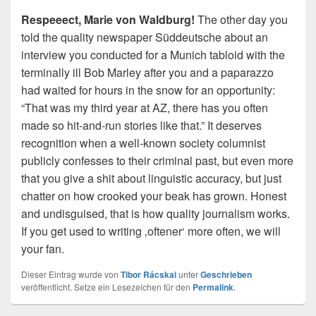
Respeeect, Marie von Waldburg!
The other day you
told the quality newspaper Süddeutsche about an
interview you conducted for a Munich tabloid with the
terminally ill Bob Marley after you and a paparazzo
had waited for hours in the snow for an opportunity:
“That was my third year at AZ, there has you often
made so hit-and-run stories like that.” It deserves
recognition when a well-known society columnist
publicly confesses to their criminal past, but even more
that you give a shit about linguistic accuracy, but just
chatter on how crooked your beak has grown. Honest
and undisguised, that is how quality journalism works.
If you get used to writing ‚oftener‘ more often, we will
your fan.
Dieser Eintrag wurde von
Tibor Rácskai
unter
Geschrieben
veröffentlicht. Setze ein Lesezeichen für den
Permalink
.