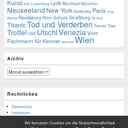
Kunst
Lyrik
Montreal
München
Luxemburg
Köln
Neuseeland
New York
Paris
Nordkolleg
Prag
Rendsburg
Rom
Schule
Straßburg
Reims
Tel Aviv
Tod und Verderben
Titanic
Trento
Trier
Utschl
Venezia
Trottel
Vom
USA
Wien
Fachmann für Kenner
Wahrheit
Archiv
Archiv
Rechtliches
Datenschutz
Impressum
Wir benutzen Cookies um die Nutzerfreundlichkeit