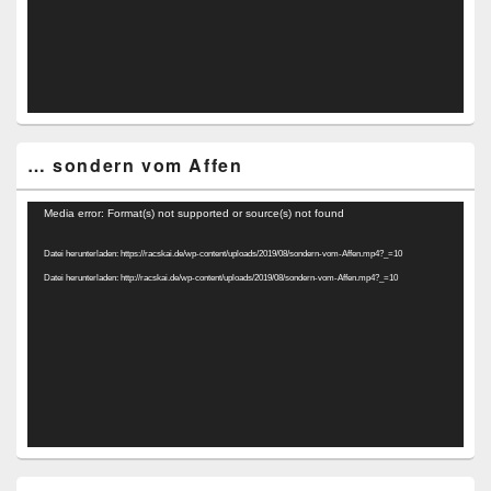
… sondern vom Affen
Video-
Media error: Format(s) not supported or source(s) not found
Player
Datei herunterladen: https://racskai.de/wp-content/uploads/2019/08/sondern-vom-Affen.mp4?_=10
Datei herunterladen: http://racskai.de/wp-content/uploads/2019/08/sondern-vom-Affen.mp4?_=10