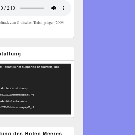
dtrack zum Grafischen Trainingslager (2009)
stattung
r: Format(s) not supported or source(s) not
laden: https://racskai.de/wp-
ds/2020/12/Luftbestattung.mp4?_=1
laden: http://racskai.de/wp-
ds/2020/12/Luftbestattung.mp4?_=1
ilung des Roten Meeres