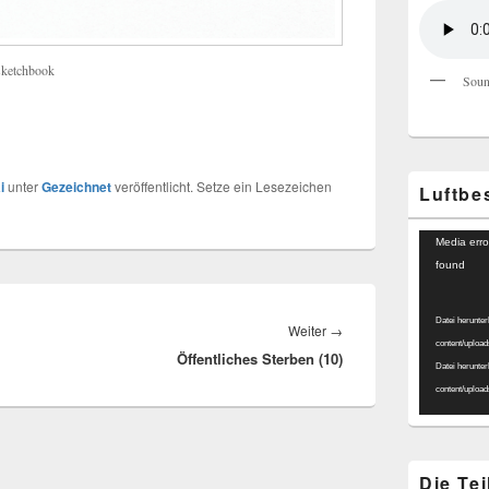
sketchbook
Soun
i
unter
Gezeichnet
veröffentlicht. Setze ein Lesezeichen
Luftbe
Video-
Media erro
Player
found
Datei herunter
Nächster
Weiter
→
content/uploa
Öffentliches Sterben (10)
Beitrag:
Datei herunter
content/uploa
Die Te