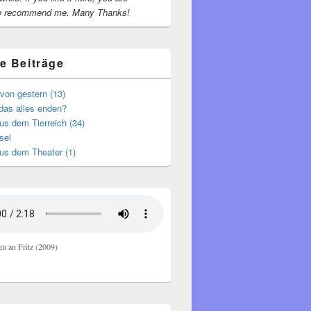
o recommend me.
Many Thanks!
e Beiträge
von gestern (13)
das alles enden?
s dem Tierreich (34)
sel
us dem Theater (1)
en an Fritz (2009)