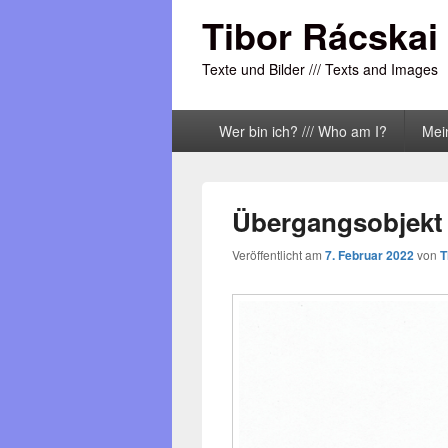
Tibor Rácskai
Texte und Bilder /// Texts and Images
Primäres
Wer bin ich? /// Who am I?
Mei
Menü
Übergangsobjekt 
Veröffentlicht am
7. Februar 2022
von
T