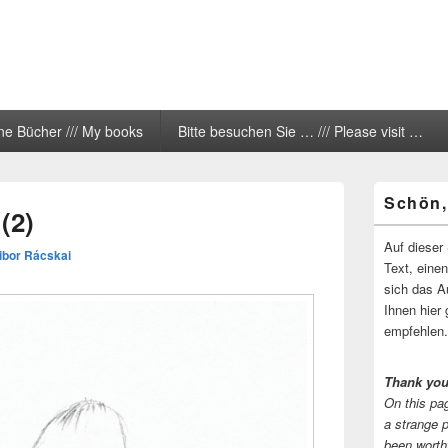
ne Bücher /// My books
Bitte besuchen Sie … /// Please visit …
Primärer
Schön,
Seitenleisten
(2)
Widgetberei
Auf dieser 
ibor Rácskai
Text, eine
sich das A
Ihnen hier 
empfehlen.
Thank you
On this pag
a strange 
been worth