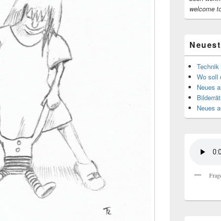
welcome t
Neuest
Technik 
Wo soll 
Neues au
Bilderrät
Neues a
Frag