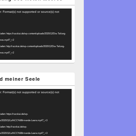
r: Format(s) not supported or source(s) not
laden: https://racskai.de/wp-content/uploads/2020/12/Die-Teilung-
eres.mp4?_=2
laden: http://racskai.de/wp-content/uploads/2020/12/Die-Teilung-
eres.mp4?_=2
d meiner Seele
r: Format(s) not supported or source(s) not
laden: https://racskai.de/wp-
ads/2020/11/La%CC%88rmende-Leere.mp4?_=3
laden: http://racskai.de/wp-
ads/2020/11/La%CC%88rmende-Leere.mp4?_=3