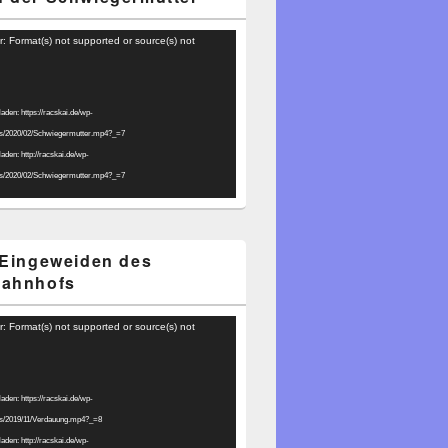
r: Format(s) not supported or source(s) not
laden: https://racskai.de/wp-
ds/2020/02/Schwiegermutter.mp4?_=7
laden: http://racskai.de/wp-
ds/2020/02/Schwiegermutter.mp4?_=7
 Eingeweiden des
bahnhofs
r: Format(s) not supported or source(s) not
laden: https://racskai.de/wp-
ds/2019/11/Verdauung.mp4?_=8
laden: http://racskai.de/wp-