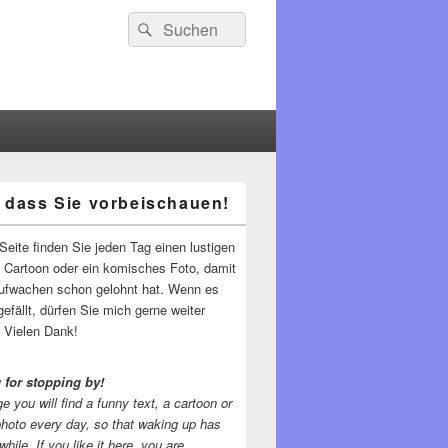
Suchen
Suchen
nach:
 dass Sie vorbeischauen!
-
ch
Seite finden Sie jeden Tag einen lustigen
n Cartoon oder ein komisches Foto, damit
ufwachen schon gelohnt hat. Wenn es
gefällt, dürfen Sie mich gerne weiter
 Vielen Dank!
 for stopping by!
e you will find a funny text, a cartoon or
photo every day, so that waking up has
while.
If you like it here, you are