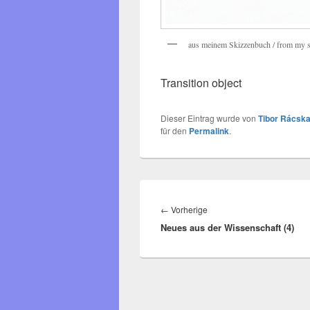
aus meinem Skizzenbuch / from my 
Transition object
Dieser Eintrag wurde von
Tibor Rácska
für den
Permalink
.
Beitragsnavigation
Vorheriger
←
Vorherige
Neues aus der Wissenschaft (4)
Beitrag: