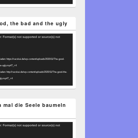
od, the bad and the ugly
r: Format(s) not supported or source(s) not
laden: https://racskai.de/wp-content/uploads/2020/11/The-good-
he-ugly.mp4?_=4
laden: http://racskai.de/wp-content/uploads/2020/11/The-good-the-
gly.mp4?_=4
h mal die Seele baumeln
r: Format(s) not supported or source(s) not