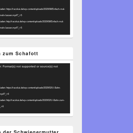
laden: https://racskai.de/wp-content/uploads/2020/08/Einfach-mal-
umeln-lassen.mp4?_=5
laden: http://racskai.de/wp-content/uploads/2020/08/Einfach-mal-
umeln-lassen.mp4?_=5
 zum Schafott
r: Format(s) not supported or source(s) not
laden: https://racskai.de/wp-content/uploads/2020/02/U-Bahn-
.mp4?_=6
laden: http://racskai.de/wp-content/uploads/2020/02/U-Bahn-zum-
?_=6
 der Schwiegermutter