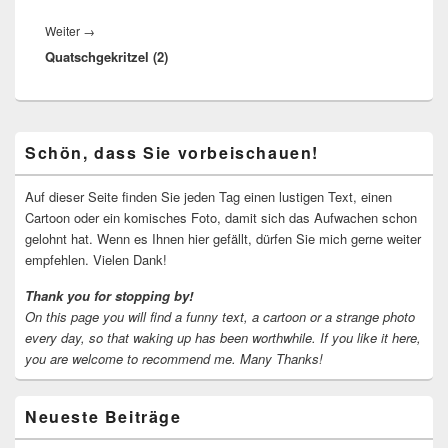
Nächster
Weiter
→
Quatschgekritzel (2)
Beitrag:
Primärer
Schön, dass Sie vorbeischauen!
Seitenleisten-
Widgetbereich
Auf dieser Seite finden Sie jeden Tag einen lustigen Text, einen
Cartoon oder ein komisches Foto, damit sich das Aufwachen schon
gelohnt hat. Wenn es Ihnen hier gefällt, dürfen Sie mich gerne weiter
empfehlen. Vielen Dank!
Thank you for stopping by!
On this page you will find a funny text, a cartoon or a strange photo
every day, so that waking up has been worthwhile.
If you like it here,
you are welcome to recommend me.
Many Thanks!
Neueste Beiträge