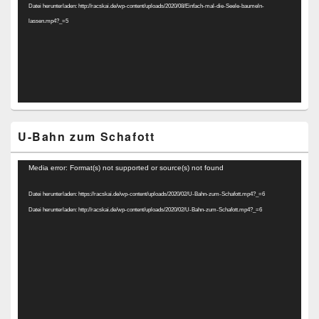
Datei herunterladen: http://racskai.de/wp-content/uploads/2020/08/Einfach-mal-die-Seele-baumeln-
lassen.mp4?_=5
U-Bahn zum Schafott
Video-
Media error: Format(s) not supported or source(s) not found
Player
Datei herunterladen: https://racskai.de/wp-content/uploads/2020/02/U-Bahn-zum-Schafott.mp4?_=6
Datei herunterladen: http://racskai.de/wp-content/uploads/2020/02/U-Bahn-zum-Schafott.mp4?_=6