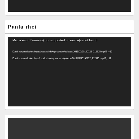
Panta rhei
Video-
Media error: Format(s) not supported or source(s) not found
Player
Datei herunterladen: https://racskai.de/wp-content/uploads/2019/07/20190722_212815.mp4?_=13
Datei herunterladen: http://racskai.de/wp-content/uploads/2019/07/20190722_212815.mp4?_=13