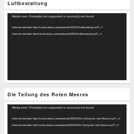
Luftbestattung
Video-
Media error: Format(s) not supported or source(s) not found
Player
Datei herunterladen: https://racskai.de/wp-content/uploads/2020/12/Luftbestattung.mp4?_=1
Datei herunterladen: http://racskai.de/wp-content/uploads/2020/12/Luftbestattung.mp4?_=1
Die Teilung des Roten Meeres
Video-
Media error: Format(s) not supported or source(s) not found
Player
Datei herunterladen: https://racskai.de/wp-content/uploads/2020/12/Die-Teilung-des-roten-Meeres.mp4?_=2
Datei herunterladen: http://racskai.de/wp-content/uploads/2020/12/Die-Teilung-des-roten-Meeres.mp4?_=2