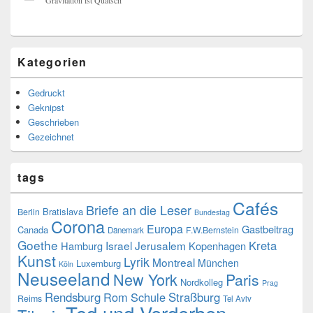
Kategorien
Gedruckt
Geknipst
Geschrieben
Gezeichnet
tags
Cafés
Briefe an die Leser
Bratislava
Berlin
Bundestag
Corona
Europa
Gastbeitrag
Canada
F.W.Bernstein
Dänemark
Goethe
Kreta
Israel
Jerusalem
Hamburg
Kopenhagen
Kunst
Lyrik
Montreal
München
Luxemburg
Köln
Neuseeland
New York
Paris
Nordkolleg
Prag
Rendsburg
Rom
Schule
Straßburg
Reims
Tel Aviv
Tod und Verderben