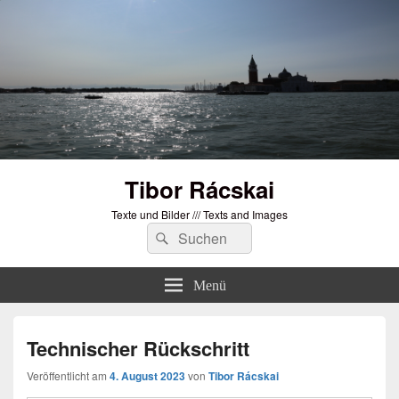
Tibor Rácskai
Texte und Bilder /// Texts and Images
Suchen
Suchen
nach:
Menü
Technischer Rückschritt
Veröffentlicht am
4. August 2023
von
Tibor Rácskai