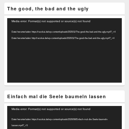
The good, the bad and the ugly
Video-
Media error: Format(s) not supported or source(s) not found
Player
Datei herunterladen: https://racskai.de/wp-content/uploads/2020/11/The-good-the-bad-and-the-ugly.mp4?_=4
Datei herunterladen: http://racskai.de/wp-content/uploads/2020/11/The-good-the-bad-and-the-ugly.mp4?_=4
Einfach mal die Seele baumeln lassen
Video-
Media error: Format(s) not supported or source(s) not found
Player
Datei herunterladen: https://racskai.de/wp-content/uploads/2020/08/Einfach-mal-die-Seele-baumeln-
lassen.mp4?_=5