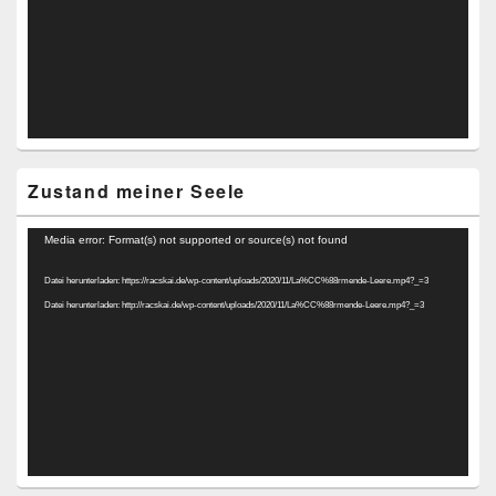
Zustand meiner Seele
Video-
Media error: Format(s) not supported or source(s) not found
Player
Datei herunterladen: https://racskai.de/wp-content/uploads/2020/11/La%CC%88rmende-Leere.mp4?_=3
Datei herunterladen: http://racskai.de/wp-content/uploads/2020/11/La%CC%88rmende-Leere.mp4?_=3