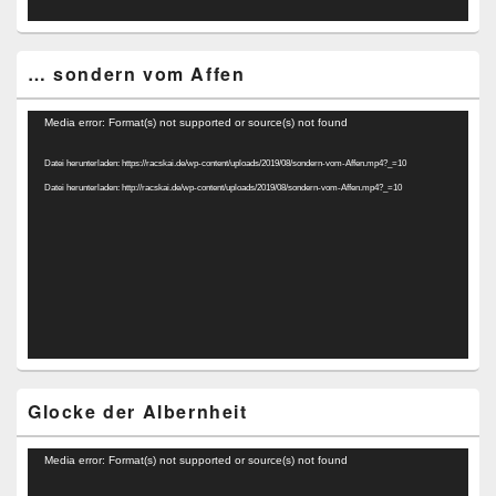
… sondern vom Affen
Video-
Media error: Format(s) not supported or source(s) not found
Player
Datei herunterladen: https://racskai.de/wp-content/uploads/2019/08/sondern-vom-Affen.mp4?_=10
Datei herunterladen: http://racskai.de/wp-content/uploads/2019/08/sondern-vom-Affen.mp4?_=10
Glocke der Albernheit
Video-
Media error: Format(s) not supported or source(s) not found
Player