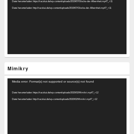
Datei herunterladen: https://racskai.de/wp-content/uploads/2019/07/Glocke-der-Albernheit.mp4?_=11
Datei herunterladen: http://racskai.de/wp-content/uploads/2019/07/Glocke-der-Albernheit.mp4?_=11
Mimikry
Video-
Media error: Format(s) not supported or source(s) not found
Player
Datei herunterladen: https://racskai.de/wp-content/uploads/2020/02/Mimikri.mp4?_=12
Datei herunterladen: http://racskai.de/wp-content/uploads/2020/02/Mimikri.mp4?_=12