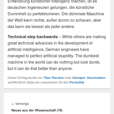
Entwicklung künstlicher Intelligenz machen, ist es
deutschen Ingenieuren gelungen, die künstliche
Dummheit zu perfektionieren. Die dümmste Maschine
der Welt kann nichts, außer dumm zu schauen, aber
das kann sie besser als jeder andere.
Technical step backwards
– While others are making
great technical advances in the development of
artificial intelligence, German engineers have
managed to perfect artificial stupidity. The dumbest
machine in the world can do nothing but look dumb,
but it can do that better than anyone.
Dieser Eintrag wurde von
Tibor Rácskai
unter
Geknipst
,
Geschrieben
veröffentlicht. Setze ein Lesezeichen für den
Permalink
.
Beitragsnavigation
Vorheriger
←
Vorherige
Neues aus der Wissenschaft (19)
Beitrag: