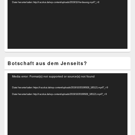
Datei herunterladen: http://racskai.de/wp-content/uploads/2019/11/Verdauung.mp4?_=8
Botschaft aus dem Jenseits?
Video-
Media error: Format(s) not supported or source(s) not found
Player
Datei herunterladen: https://racskai.de/wp-content/uploads/2019/10/20190928_185121.mp4?_=9
Datei herunterladen: http://racskai.de/wp-content/uploads/2019/10/20190928_185121.mp4?_=9