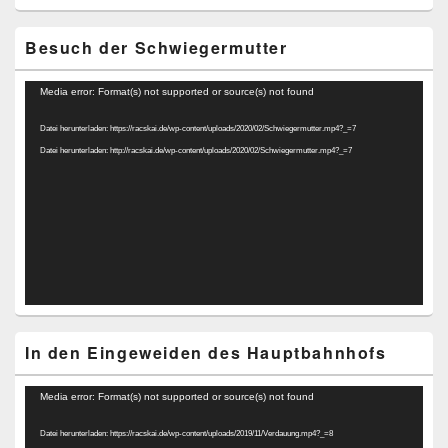
Besuch der Schwiegermutter
Video-
Media error: Format(s) not supported or source(s) not found
Player
Datei herunterladen: https://racskai.de/wp-content/uploads/2020/02/Schwiegermutter.mp4?_=7
Datei herunterladen: http://racskai.de/wp-content/uploads/2020/02/Schwiegermutter.mp4?_=7
In den Eingeweiden des Hauptbahnhofs
Video-
Media error: Format(s) not supported or source(s) not found
Player
Datei herunterladen: https://racskai.de/wp-content/uploads/2019/11/Verdauung.mp4?_=8