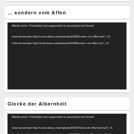
… sondern vom Affen
Video-
Media error: Format(s) not supported or source(s) not found
Player
Datei herunterladen: https://racskai.de/wp-content/uploads/2019/08/sondern-vom-Affen.mp4?_=10
Datei herunterladen: http://racskai.de/wp-content/uploads/2019/08/sondern-vom-Affen.mp4?_=10
Glocke der Albernheit
Video-
Media error: Format(s) not supported or source(s) not found
Player
Datei herunterladen: https://racskai.de/wp-content/uploads/2019/07/Glocke-der-Albernheit.mp4?_=11