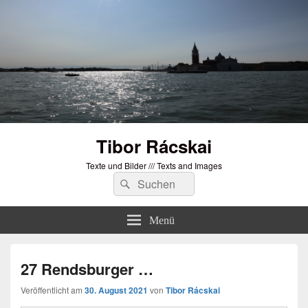
Tibor Rácskai
Texte und Bilder /// Texts and Images
Suchen
Suchen
nach:
Menü
27 Rendsburger …
Veröffentlicht am
30. August 2021
von
Tibor Rácskai