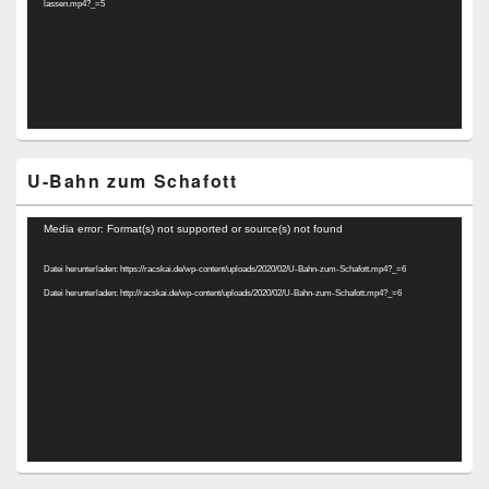
lassen.mp4?_=5
U-Bahn zum Schafott
Video-
Media error: Format(s) not supported or source(s) not found
Player
Datei herunterladen: https://racskai.de/wp-content/uploads/2020/02/U-Bahn-zum-Schafott.mp4?_=6
Datei herunterladen: http://racskai.de/wp-content/uploads/2020/02/U-Bahn-zum-Schafott.mp4?_=6