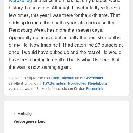
Nordkolleg
and since then has not only shaped world
history, but also me. Although I involuntarily skipped a
few times, this year I was there for the 27th time. That
adds up to more than half a year, also because the
Rendsburg Week has more than seven days.
Apparently not much, but actually the best six months
of my life. Now imagine if I had eaten the 27 burgers at
once: I would have puked up and the rest of life would
have been boring to death. That is why it is good that
the wait is now starting again.
Dieser Eintrag wurde von
Tibor Rácskai
unter
Gezeichnet
veröffentlicht und mit
F.W.Bernstein
,
Nordkolleg
,
Rendsburg
verschlagwortet. Setze ein Lesezeichen für den
Permalink
.
Beitragsnavigation
Vorheriger
←
Vorherige
Verborgenes Leid
Beitrag: