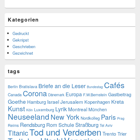
Kategorien
Gedruckt
Geknipst
Geschrieben
Gezeichnet
tags
Cafés
Briefe an die Leser
Bratislava
Berlin
Bundestag
Corona
Europa
Gastbeitrag
Canada
F.W.Bernstein
Dänemark
Goethe
Kreta
Israel
Jerusalem
Hamburg
Kopenhagen
Kunst
Lyrik
Montreal
München
Luxemburg
Köln
Neuseeland
New York
Paris
Nordkolleg
Prag
Rendsburg
Rom
Schule
Straßburg
Reims
Tel Aviv
Tod und Verderben
Titanic
Trento
Trier