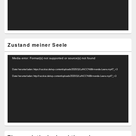
Zustand meiner Seele
Video-
Media error: Format(s) not supported or source(s) not found
Player
Datei herunterladen: https://racskai.de/wp-content/uploads/2020/11/La%CC%88rmende-Leere.mp4?_=3
Datei herunterladen: http://racskai.de/wp-content/uploads/2020/11/La%CC%88rmende-Leere.mp4?_=3