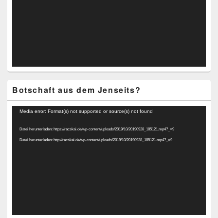
Botschaft aus dem Jenseits?
Video-
Media error: Format(s) not supported or source(s) not found
Player
Datei herunterladen: https://racskai.de/wp-content/uploads/2019/10/20190928_185121.mp4?_=9
Datei herunterladen: http://racskai.de/wp-content/uploads/2019/10/20190928_185121.mp4?_=9