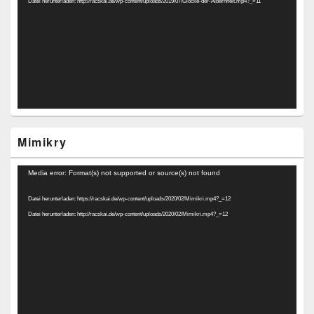
Datei herunterladen: http://racskai.de/wp-content/uploads/2019/07/Glocke-der-Albernheit.mp4?_=11
Mimikry
Video-
Media error: Format(s) not supported or source(s) not found
Player
Datei herunterladen: https://racskai.de/wp-content/uploads/2020/02/Mimikri.mp4?_=12
Datei herunterladen: http://racskai.de/wp-content/uploads/2020/02/Mimikri.mp4?_=12