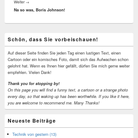
Nächster
Weiter
→
Na so was, Boris Johnson!
Beitrag:
Primärer
Schön, dass Sie vorbeischauen!
Seitenleisten-
Widgetbereich
Auf dieser Seite finden Sie jeden Tag einen lustigen Text, einen
Cartoon oder ein komisches Foto, damit sich das Aufwachen schon
gelohnt hat. Wenn es Ihnen hier gefällt, dürfen Sie mich gerne weiter
empfehlen. Vielen Dank!
Thank you for stopping by!
On this page you will find a funny text, a cartoon or a strange photo
every day, so that waking up has been worthwhile.
If you like it here,
you are welcome to recommend me.
Many Thanks!
Neueste Beiträge
Technik von gestern (13)