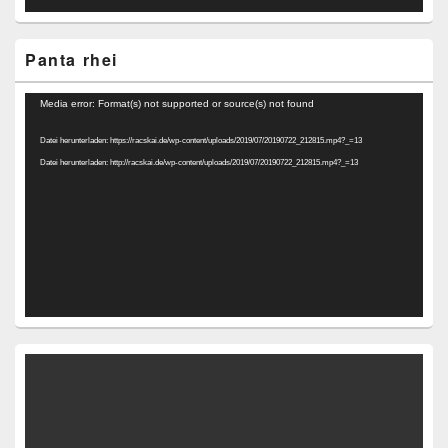
Panta rhei
Video-
Media error: Format(s) not supported or source(s) not found
Player
Datei herunterladen: https://racskai.de/wp-content/uploads/2019/07/20190722_212815.mp4?_=13
Datei herunterladen: http://racskai.de/wp-content/uploads/2019/07/20190722_212815.mp4?_=13