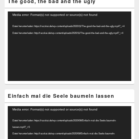
The good, the bad and the ugly
Video-
Media error: Format(s) not supported or source(s) not found
Player
Datei herunterladen: https://racskai.de/wp-content/uploads/2020/11/The-good-the-bad-and-the-ugly.mp4?_=4
Datei herunterladen: http://racskai.de/wp-content/uploads/2020/11/The-good-the-bad-and-the-ugly.mp4?_=4
Einfach mal die Seele baumeln lassen
Video-
Media error: Format(s) not supported or source(s) not found
Player
Datei herunterladen: https://racskai.de/wp-content/uploads/2020/08/Einfach-mal-die-Seele-baumeln-
lassen.mp4?_=5
Datei herunterladen: http://racskai.de/wp-content/uploads/2020/08/Einfach-mal-die-Seele-baumeln-