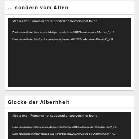
… sondern vom Affen
Video-
Media error: Format(s) not supported or source(s) not found
Player
Datei herunterladen: https://racskai.de/wp-content/uploads/2019/08/sondern-vom-Affen.mp4?_=10
Datei herunterladen: http://racskai.de/wp-content/uploads/2019/08/sondern-vom-Affen.mp4?_=10
Glocke der Albernheit
Video-
Media error: Format(s) not supported or source(s) not found
Player
Datei herunterladen: https://racskai.de/wp-content/uploads/2019/07/Glocke-der-Albernheit.mp4?_=11
Datei herunterladen: http://racskai.de/wp-content/uploads/2019/07/Glocke-der-Albernheit.mp4?_=11