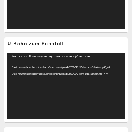
U-Bahn zum Schafott
Video-
Media error: Format(s) not supported or source(s) not found
Player
Datei herunterladen: https://racskai.de/wp-content/uploads/2020/02/U-Bahn-zum-Schafott.mp4?_=6
Datei herunterladen: http://racskai.de/wp-content/uploads/2020/02/U-Bahn-zum-Schafott.mp4?_=6