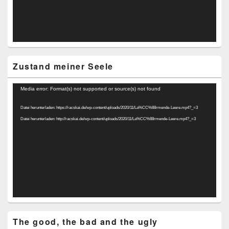
Zustand meiner Seele
Video-
Media error: Format(s) not supported or source(s) not found
Player
Datei herunterladen: https://racskai.de/wp-content/uploads/2020/11/La%CC%88rmende-Leere.mp4?_=3
Datei herunterladen: http://racskai.de/wp-content/uploads/2020/11/La%CC%88rmende-Leere.mp4?_=3
The good, the bad and the ugly