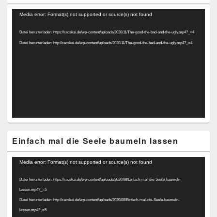
Video-
Media error: Format(s) not supported or source(s) not found
Player
Datei herunterladen: https://racskai.de/wp-content/uploads/2020/11/The-good-the-bad-and-the-ugly.mp4?_=4
Datei herunterladen: http://racskai.de/wp-content/uploads/2020/11/The-good-the-bad-and-the-ugly.mp4?_=4
Einfach mal die Seele baumeln lassen
Video-
Media error: Format(s) not supported or source(s) not found
Player
Datei herunterladen: https://racskai.de/wp-content/uploads/2020/08/Einfach-mal-die-Seele-baumeln-
lassen.mp4?_=5
Datei herunterladen: http://racskai.de/wp-content/uploads/2020/08/Einfach-mal-die-Seele-baumeln-
lassen.mp4?_=5