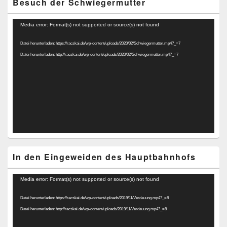
Besuch der Schwiegermutter
Video-
Media error: Format(s) not supported or source(s) not found
Player
Datei herunterladen: https://racskai.de/wp-content/uploads/2020/02/Schwiegermutter.mp4?_=7
Datei herunterladen: http://racskai.de/wp-content/uploads/2020/02/Schwiegermutter.mp4?_=7
In den Eingeweiden des Hauptbahnhofs
Video-
Media error: Format(s) not supported or source(s) not found
Player
Datei herunterladen: https://racskai.de/wp-content/uploads/2019/11/Verdauung.mp4?_=8
Datei herunterladen: http://racskai.de/wp-content/uploads/2019/11/Verdauung.mp4?_=8