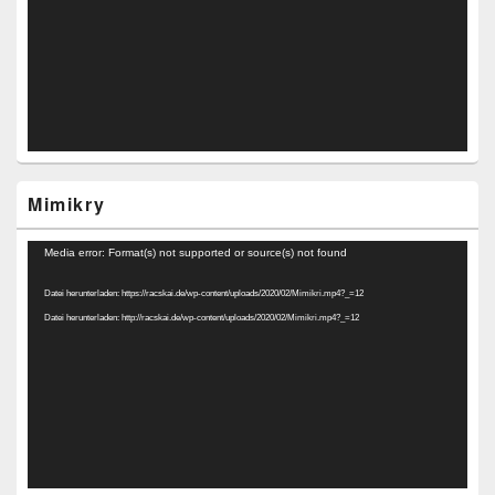
Mimikry
Video-
Media error: Format(s) not supported or source(s) not found
Player
Datei herunterladen: https://racskai.de/wp-content/uploads/2020/02/Mimikri.mp4?_=12
Datei herunterladen: http://racskai.de/wp-content/uploads/2020/02/Mimikri.mp4?_=12