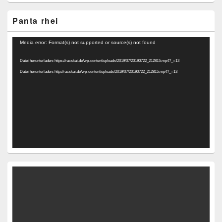
Panta rhei
Video-
Media error: Format(s) not supported or source(s) not found
Player
Datei herunterladen: https://racskai.de/wp-content/uploads/2019/07/20190722_212815.mp4?_=13
Datei herunterladen: http://racskai.de/wp-content/uploads/2019/07/20190722_212815.mp4?_=13