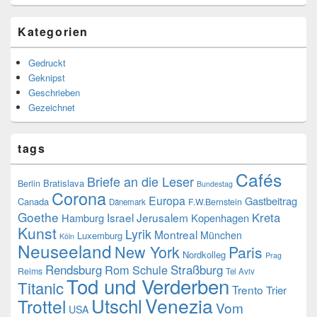
Kategorien
Gedruckt
Geknipst
Geschrieben
Gezeichnet
tags
Cafés
Briefe an die Leser
Bratislava
Berlin
Bundestag
Corona
Europa
Gastbeitrag
Canada
F.W.Bernstein
Dänemark
Goethe
Kreta
Israel
Jerusalem
Hamburg
Kopenhagen
Kunst
Lyrik
Montreal
München
Luxemburg
Köln
Neuseeland
New York
Paris
Nordkolleg
Prag
Rendsburg
Rom
Schule
Straßburg
Reims
Tel Aviv
Tod und Verderben
Titanic
Trento
Trier
Utschl
Venezia
Trottel
Vom
USA