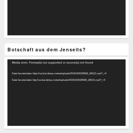
Botschaft aus dem Jenseits?
Video-
Media error: Format(s) not supported or source(s) not found
Player
Datei herunterladen: https://racskai.de/wp-content/uploads/2019/10/20190928_185121.mp4?_=9
Datei herunterladen: http://racskai.de/wp-content/uploads/2019/10/20190928_185121.mp4?_=9