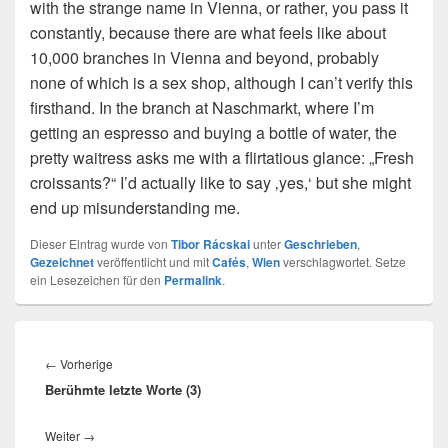
with the strange name in Vienna, or rather, you pass it
constantly, because there are what feels like about
10,000 branches in Vienna and beyond, probably
none of which is a sex shop, although I can’t verify this
firsthand. In the branch at Naschmarkt, where I’m
getting an espresso and buying a bottle of water, the
pretty waitress asks me with a flirtatious glance: „Fresh
croissants?“ I’d actually like to say ‚yes,‘ but she might
end up misunderstanding me.
Dieser Eintrag wurde von
Tibor Rácskai
unter
Geschrieben
,
Gezeichnet
veröffentlicht und mit
Cafés
,
Wien
verschlagwortet. Setze
ein Lesezeichen für den
Permalink
.
Beitragsnavigation
Vorheriger
←
Vorherige
Berühmte letzte Worte (3)
Beitrag:
Nächster
Weiter
→