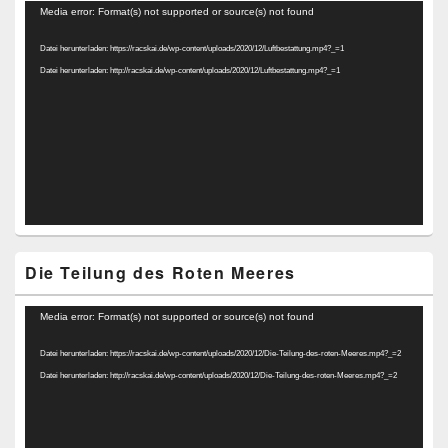
Video-
Media error: Format(s) not supported or source(s) not found
Player
Datei herunterladen: https://racskai.de/wp-content/uploads/2020/12/Luftbestattung.mp4?_=1
Datei herunterladen: http://racskai.de/wp-content/uploads/2020/12/Luftbestattung.mp4?_=1
Die Teilung des Roten Meeres
Video-
Media error: Format(s) not supported or source(s) not found
Player
Datei herunterladen: https://racskai.de/wp-content/uploads/2020/12/Die-Teilung-des-roten-Meeres.mp4?_=2
Datei herunterladen: http://racskai.de/wp-content/uploads/2020/12/Die-Teilung-des-roten-Meeres.mp4?_=2