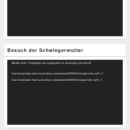
Besuch der Schwiegermutter
Video-
Media error: Format(s) not supported or source(s) not found
Player
Datei herunterladen: https://racskai.de/wp-content/uploads/2020/02/Schwiegermutter.mp4?_=7
Datei herunterladen: http://racskai.de/wp-content/uploads/2020/02/Schwiegermutter.mp4?_=7