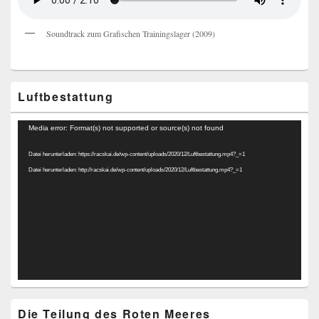
Soundtrack zum Grafischen Trainingslager (2009)
Luftbestattung
Video-
Media error: Format(s) not supported or source(s) not found
Player
Datei herunterladen: https://racskai.de/wp-content/uploads/2020/12/Luftbestattung.mp4?_=1
Datei herunterladen: http://racskai.de/wp-content/uploads/2020/12/Luftbestattung.mp4?_=1
Die Teilung des Roten Meeres