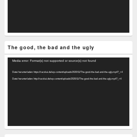
The good, the bad and the ugly
Video-
Media error: Format(s) not supported or source(s) not found
Player
Datei herunterladen: https://racskai.de/wp-content/uploads/2020/11/The-good-the-bad-and-the-ugly.mp4?_=4
Datei herunterladen: http://racskai.de/wp-content/uploads/2020/11/The-good-the-bad-and-the-ugly.mp4?_=4