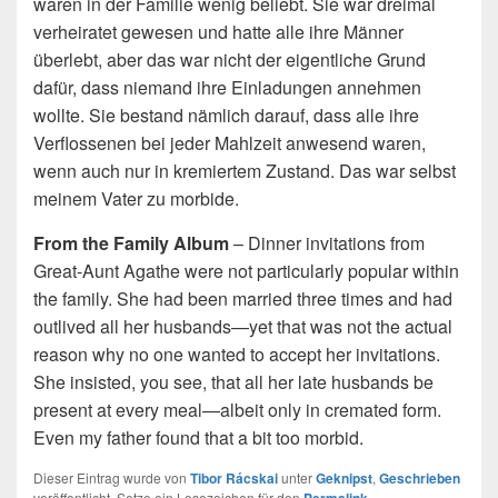
waren in der Familie wenig beliebt. Sie war dreimal
verheiratet gewesen und hatte alle ihre Männer
überlebt, aber das war nicht der eigentliche Grund
dafür, dass niemand ihre Einladungen annehmen
wollte. Sie bestand nämlich darauf, dass alle ihre
Verflossenen bei jeder Mahlzeit anwesend waren,
wenn auch nur in kremiertem Zustand. Das war selbst
meinem Vater zu morbide.
From the Family Album
– Dinner invitations from
Great-Aunt Agathe were not particularly popular within
the family. She had been married three times and had
outlived all her husbands—yet that was not the actual
reason why no one wanted to accept her invitations.
She insisted, you see, that all her late husbands be
present at every meal—albeit only in cremated form.
Even my father found that a bit too morbid.
Dieser Eintrag wurde von
Tibor Rácskai
unter
Geknipst
,
Geschrieben
veröffentlicht. Setze ein Lesezeichen für den
.