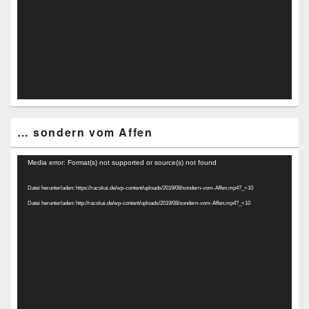
… sondern vom Affen
Video-
Media error: Format(s) not supported or source(s) not found
Player
Datei herunterladen: https://racskai.de/wp-content/uploads/2019/08/sondern-vom-Affen.mp4?_=10
Datei herunterladen: http://racskai.de/wp-content/uploads/2019/08/sondern-vom-Affen.mp4?_=10