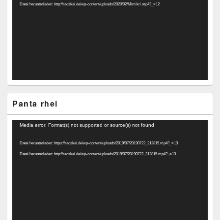
Datei herunterladen: http://racskai.de/wp-content/uploads/2020/02/Mimikri.mp4?_=12
Panta rhei
Video-
Media error: Format(s) not supported or source(s) not found
Player
Datei herunterladen: https://racskai.de/wp-content/uploads/2019/07/20190722_212815.mp4?_=13
Datei herunterladen: http://racskai.de/wp-content/uploads/2019/07/20190722_212815.mp4?_=13