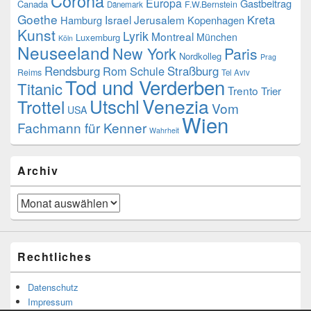
Corona
Europa
Gastbeitrag
Canada
F.W.Bernstein
Dänemark
Goethe
Kreta
Israel
Jerusalem
Hamburg
Kopenhagen
Kunst
Lyrik
Montreal
München
Luxemburg
Köln
Neuseeland
New York
Paris
Nordkolleg
Prag
Rendsburg
Rom
Schule
Straßburg
Reims
Tel Aviv
Tod und Verderben
Titanic
Trento
Trier
Venezia
Utschl
Trottel
Vom
USA
Wien
Fachmann für Kenner
Wahrheit
Archiv
Archiv
Rechtliches
Datenschutz
Impressum