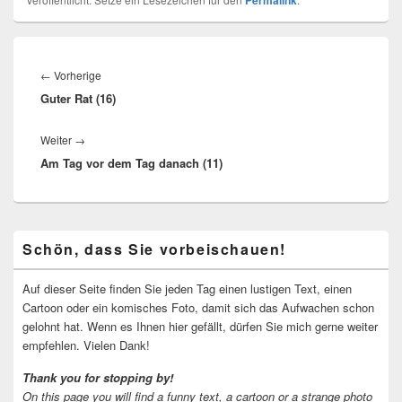
Permalink
Beitragsnavigation
Vorheriger
←
Vorherige
Guter Rat (16)
Beitrag:
Nächster
Weiter
→
Am Tag vor dem Tag danach (11)
Beitrag:
Primärer
Schön, dass Sie vorbeischauen!
Seitenleisten-
Widgetbereich
Auf dieser Seite finden Sie jeden Tag einen lustigen Text, einen
Cartoon oder ein komisches Foto, damit sich das Aufwachen schon
gelohnt hat. Wenn es Ihnen hier gefällt, dürfen Sie mich gerne weiter
empfehlen. Vielen Dank!
Thank you for stopping by!
On this page you will find a funny text, a cartoon or a strange photo