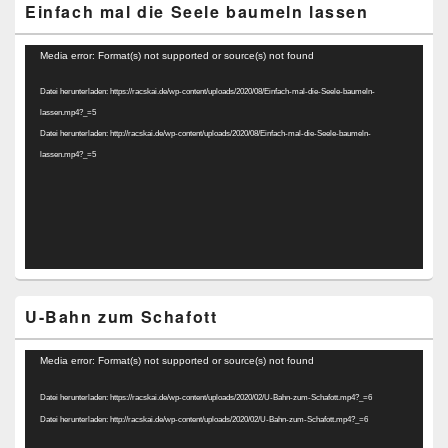
Einfach mal die Seele baumeln lassen
Video-
Media error: Format(s) not supported or source(s) not found
Player
Datei herunterladen: https://racskai.de/wp-content/uploads/2020/08/Einfach-mal-die-Seele-baumeln-
lassen.mp4?_=5
Datei herunterladen: http://racskai.de/wp-content/uploads/2020/08/Einfach-mal-die-Seele-baumeln-
lassen.mp4?_=5
U-Bahn zum Schafott
Video-
Media error: Format(s) not supported or source(s) not found
Player
Datei herunterladen: https://racskai.de/wp-content/uploads/2020/02/U-Bahn-zum-Schafott.mp4?_=6
Datei herunterladen: http://racskai.de/wp-content/uploads/2020/02/U-Bahn-zum-Schafott.mp4?_=6