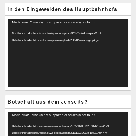
In den Eingeweiden des Hauptbahnhofs
Video-
Media error: Format(s) not supported or source(s) not found
Player
Datei herunterladen: https://racskai.de/wp-content/uploads/2019/11/Verdauung.mp4?_=8
Datei herunterladen: http://racskai.de/wp-content/uploads/2019/11/Verdauung.mp4?_=8
Botschaft aus dem Jenseits?
Video-
Media error: Format(s) not supported or source(s) not found
Player
Datei herunterladen: https://racskai.de/wp-content/uploads/2019/10/20190928_185121.mp4?_=9
Datei herunterladen: http://racskai.de/wp-content/uploads/2019/10/20190928_185121.mp4?_=9