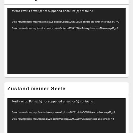
Video-
Media error: Format(s) not supported or source(s) not found
Player
Datei herunterladen: https://racskai.de/wp-content/uploads/2020/12/Die-Teilung-des-roten-Meeres.mp4?_=2
Datei herunterladen: http://racskai.de/wp-content/uploads/2020/12/Die-Teilung-des-roten-Meeres.mp4?_=2
Zustand meiner Seele
Video-
Media error: Format(s) not supported or source(s) not found
Player
Datei herunterladen: https://racskai.de/wp-content/uploads/2020/11/La%CC%88rmende-Leere.mp4?_=3
Datei herunterladen: http://racskai.de/wp-content/uploads/2020/11/La%CC%88rmende-Leere.mp4?_=3