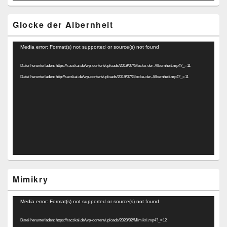
Glocke der Albernheit
Video-
Media error: Format(s) not supported or source(s) not found
Player
Datei herunterladen: https://racskai.de/wp-content/uploads/2019/07/Glocke-der-Albernheit.mp4?_=11
Datei herunterladen: http://racskai.de/wp-content/uploads/2019/07/Glocke-der-Albernheit.mp4?_=11
Mimikry
Video-
Media error: Format(s) not supported or source(s) not found
Player
Datei herunterladen: https://racskai.de/wp-content/uploads/2020/02/Mimikri.mp4?_=12