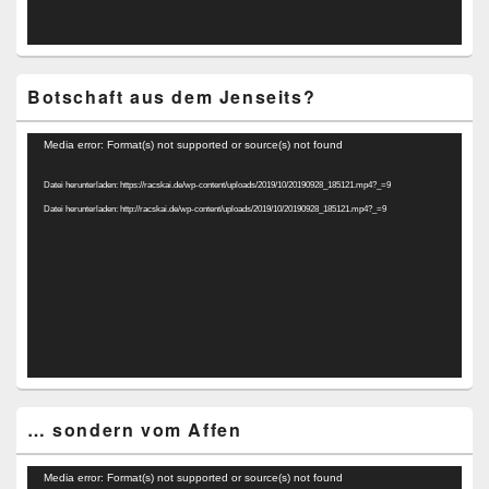
Botschaft aus dem Jenseits?
Video-
Media error: Format(s) not supported or source(s) not found
Player
Datei herunterladen: https://racskai.de/wp-content/uploads/2019/10/20190928_185121.mp4?_=9
Datei herunterladen: http://racskai.de/wp-content/uploads/2019/10/20190928_185121.mp4?_=9
… sondern vom Affen
Video-
Media error: Format(s) not supported or source(s) not found