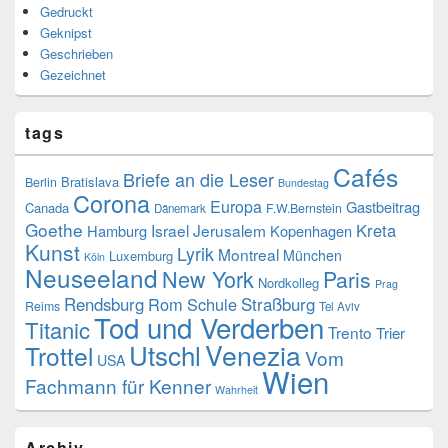
Gedruckt
Geknipst
Geschrieben
Gezeichnet
tags
Cafés
Briefe an die Leser
Bratislava
Berlin
Bundestag
Corona
Europa
Gastbeitrag
Canada
F.W.Bernstein
Dänemark
Goethe
Kreta
Israel
Jerusalem
Hamburg
Kopenhagen
Kunst
Lyrik
Montreal
München
Luxemburg
Köln
Neuseeland
New York
Paris
Nordkolleg
Prag
Rendsburg
Rom
Schule
Straßburg
Reims
Tel Aviv
Tod und Verderben
Titanic
Trento
Trier
Venezia
Utschl
Trottel
Vom
USA
Wien
Fachmann für Kenner
Wahrheit
Archiv