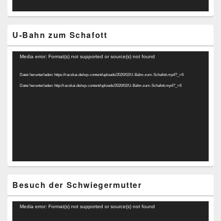
U-Bahn zum Schafott
Video-
Media error: Format(s) not supported or source(s) not found
Player
Datei herunterladen: https://racskai.de/wp-content/uploads/2020/02/U-Bahn-zum-Schafott.mp4?_=6
Datei herunterladen: http://racskai.de/wp-content/uploads/2020/02/U-Bahn-zum-Schafott.mp4?_=6
Besuch der Schwiegermutter
Video-
Media error: Format(s) not supported or source(s) not found
Player