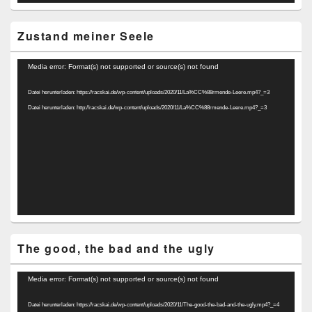
Zustand meiner Seele
Video-
Media error: Format(s) not supported or source(s) not found
Player
Datei herunterladen: https://racskai.de/wp-content/uploads/2020/11/La%CC%88rmende-Leere.mp4?_=3
Datei herunterladen: http://racskai.de/wp-content/uploads/2020/11/La%CC%88rmende-Leere.mp4?_=3
The good, the bad and the ugly
Video-
Media error: Format(s) not supported or source(s) not found
Player
Datei herunterladen: https://racskai.de/wp-content/uploads/2020/11/The-good-the-bad-and-the-ugly.mp4?_=4