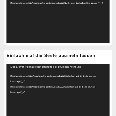
Datei herunterladen: http://racskai.de/wp-content/uploads/2020/11/The-good-the-bad-and-the-ugly.mp4?_=4
Einfach mal die Seele baumeln lassen
Video-
Media error: Format(s) not supported or source(s) not found
Player
Datei herunterladen: https://racskai.de/wp-content/uploads/2020/08/Einfach-mal-die-Seele-baumeln-
lassen.mp4?_=5
Datei herunterladen: http://racskai.de/wp-content/uploads/2020/08/Einfach-mal-die-Seele-baumeln-
lassen.mp4?_=5