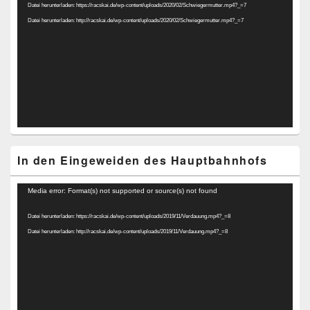
Datei herunterladen: https://racskai.de/wp-content/uploads/2020/02/Schwiegermutter.mp4?_=7
Datei herunterladen: http://racskai.de/wp-content/uploads/2020/02/Schwiegermutter.mp4?_=7
In den Eingeweiden des Hauptbahnhofs
Video-
Media error: Format(s) not supported or source(s) not found
Player
Datei herunterladen: https://racskai.de/wp-content/uploads/2019/11/Verdauung.mp4?_=8
Datei herunterladen: http://racskai.de/wp-content/uploads/2019/11/Verdauung.mp4?_=8