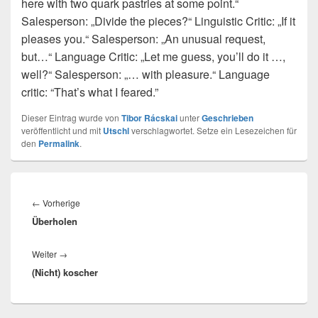
here with two quark pastries at some point.“
Salesperson: „Divide the pieces?“ Linguistic Critic: „If it
pleases you.“ Salesperson: „An unusual request,
but…“ Language Critic: „Let me guess, you’ll do it …,
well?“ Salesperson: „… with pleasure.“ Language
critic: “That’s what I feared.”
Dieser Eintrag wurde von
Tibor Rácskai
unter
Geschrieben
veröffentlicht und mit
Utschl
verschlagwortet. Setze ein Lesezeichen für
den
Permalink
.
Beitragsnavigation
Vorheriger
←
Vorherige
Überholen
Beitrag:
Nächster
Weiter
→
(Nicht) koscher
Beitrag: