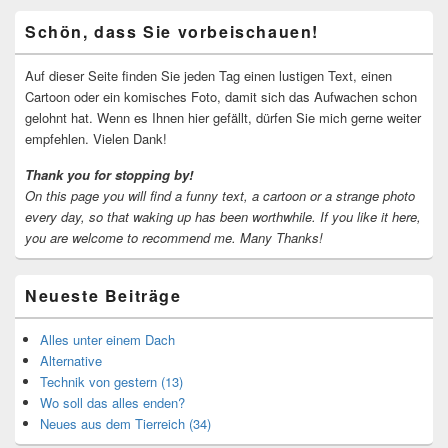
Primärer
Schön, dass Sie vorbeischauen!
Seitenleisten-
Widgetbereich
Auf dieser Seite finden Sie jeden Tag einen lustigen Text, einen
Cartoon oder ein komisches Foto, damit sich das Aufwachen schon
gelohnt hat. Wenn es Ihnen hier gefällt, dürfen Sie mich gerne weiter
empfehlen. Vielen Dank!
Thank you for stopping by!
On this page you will find a funny text, a cartoon or a strange photo
every day, so that waking up has been worthwhile.
If you like it here,
you are welcome to recommend me.
Many Thanks!
Neueste Beiträge
Alles unter einem Dach
Alternative
Technik von gestern (13)
Wo soll das alles enden?
Neues aus dem Tierreich (34)