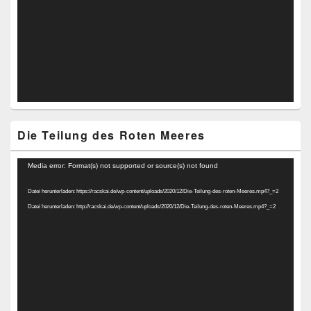
Die Teilung des Roten Meeres
Video-
Media error: Format(s) not supported or source(s) not found
Player
Datei herunterladen: https://racskai.de/wp-content/uploads/2020/12/Die-Teilung-des-roten-Meeres.mp4?_=2
Datei herunterladen: http://racskai.de/wp-content/uploads/2020/12/Die-Teilung-des-roten-Meeres.mp4?_=2