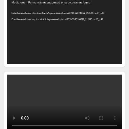
Video-
Media error: Format(s) not supported or source(s) not found
Player
Datei herunterladen: https://racskai.de/wp-content/uploads/2019/07/20190722_212815.mp4?_=13
Datei herunterladen: http://racskai.de/wp-content/uploads/2019/07/20190722_212815.mp4?_=13