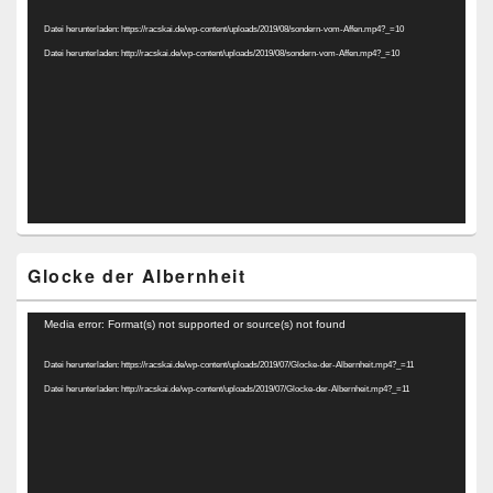
Player
Datei herunterladen: https://racskai.de/wp-content/uploads/2019/08/sondern-vom-Affen.mp4?_=10
Datei herunterladen: http://racskai.de/wp-content/uploads/2019/08/sondern-vom-Affen.mp4?_=10
Glocke der Albernheit
Video-
Media error: Format(s) not supported or source(s) not found
Player
Datei herunterladen: https://racskai.de/wp-content/uploads/2019/07/Glocke-der-Albernheit.mp4?_=11
Datei herunterladen: http://racskai.de/wp-content/uploads/2019/07/Glocke-der-Albernheit.mp4?_=11