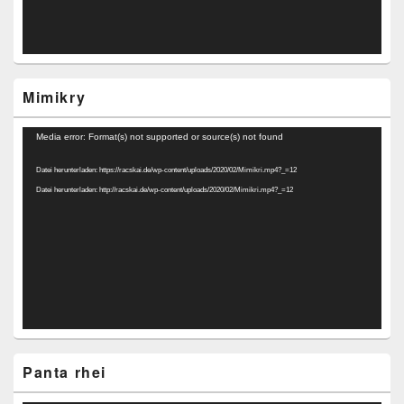
Mimikry
Video-
Media error: Format(s) not supported or source(s) not found
Player
Datei herunterladen: https://racskai.de/wp-content/uploads/2020/02/Mimikri.mp4?_=12
Datei herunterladen: http://racskai.de/wp-content/uploads/2020/02/Mimikri.mp4?_=12
Panta rhei