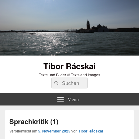
Tibor Rácskai
Texte und Bilder /// Texts and Images
Suchen
Suchen
nach:
Menü
Sprachkritik (1)
Veröffentlicht am
5. November 2025
von
Tibor Rácskai