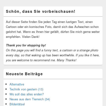
Primärer
Schön, dass Sie vorbeischauen!
Seitenleisten-
Widgetbereich
Auf dieser Seite finden Sie jeden Tag einen lustigen Text, einen
Cartoon oder ein komisches Foto, damit sich das Aufwachen schon
gelohnt hat. Wenn es Ihnen hier gefällt, dürfen Sie mich gerne weiter
empfehlen. Vielen Dank!
Thank you for stopping by!
On this page you will find a funny text, a cartoon or a strange photo
every day, so that waking up has been worthwhile.
If you like it here,
you are welcome to recommend me.
Many Thanks!
Neueste Beiträge
Alternative
Technik von gestern (13)
Wo soll das alles enden?
Neues aus dem Tierreich (34)
Bilderrätsel