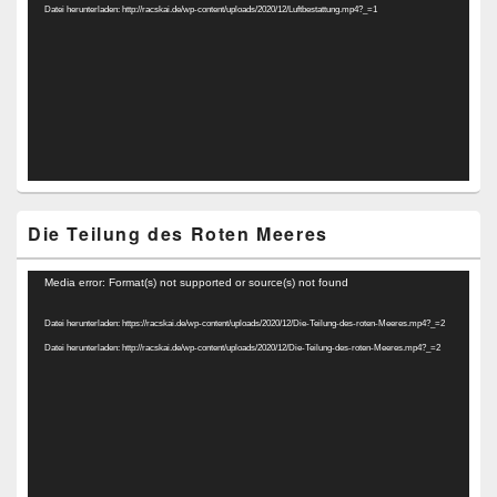
Datei herunterladen: http://racskai.de/wp-content/uploads/2020/12/Luftbestattung.mp4?_=1
Die Teilung des Roten Meeres
Video-
Media error: Format(s) not supported or source(s) not found
Player
Datei herunterladen: https://racskai.de/wp-content/uploads/2020/12/Die-Teilung-des-roten-Meeres.mp4?_=2
Datei herunterladen: http://racskai.de/wp-content/uploads/2020/12/Die-Teilung-des-roten-Meeres.mp4?_=2