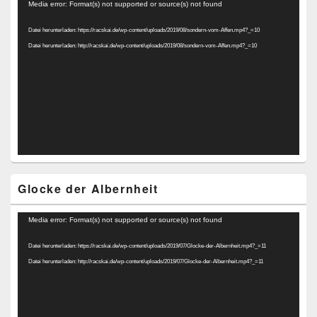
Video-
Media error: Format(s) not supported or source(s) not found
Player
Datei herunterladen: https://racskai.de/wp-content/uploads/2019/08/sondern-vom-Affen.mp4?_=10
Datei herunterladen: http://racskai.de/wp-content/uploads/2019/08/sondern-vom-Affen.mp4?_=10
Glocke der Albernheit
Video-
Media error: Format(s) not supported or source(s) not found
Player
Datei herunterladen: https://racskai.de/wp-content/uploads/2019/07/Glocke-der-Albernheit.mp4?_=11
Datei herunterladen: http://racskai.de/wp-content/uploads/2019/07/Glocke-der-Albernheit.mp4?_=11