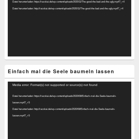
Datei herunterladen: https://racskai.de/wp-content/uploads/2020/11/The-good-the-bad-and-the-ugly.mp4?_=4
Datei herunterladen: http://racskai.de/wp-content/uploads/2020/11/The-good-the-bad-and-the-ugly.mp4?_=4
Einfach mal die Seele baumeln lassen
Video-
Media error: Format(s) not supported or source(s) not found
Player
Datei herunterladen: https://racskai.de/wp-content/uploads/2020/08/Einfach-mal-die-Seele-baumeln-
lassen.mp4?_=5
Datei herunterladen: http://racskai.de/wp-content/uploads/2020/08/Einfach-mal-die-Seele-baumeln-
lassen.mp4?_=5