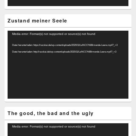
Zustand meiner Seele
Video-
Media error: Format(s) not supported or source(s) not found
Player
Datei herunterladen: https://racskai.de/wp-content/uploads/2020/11/La%CC%88rmende-Leere.mp4?_=3
Datei herunterladen: http://racskai.de/wp-content/uploads/2020/11/La%CC%88rmende-Leere.mp4?_=3
The good, the bad and the ugly
Video-
Media error: Format(s) not supported or source(s) not found
Player