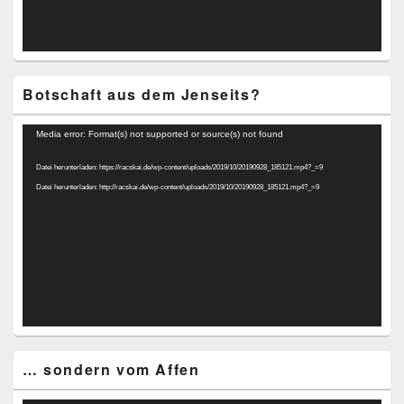
Botschaft aus dem Jenseits?
Video-
Media error: Format(s) not supported or source(s) not found
Player
Datei herunterladen: https://racskai.de/wp-content/uploads/2019/10/20190928_185121.mp4?_=9
Datei herunterladen: http://racskai.de/wp-content/uploads/2019/10/20190928_185121.mp4?_=9
… sondern vom Affen