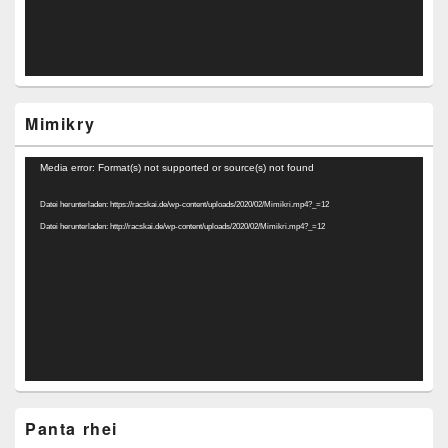
Mimikry
Video-
Media error: Format(s) not supported or source(s) not found
Player
Datei herunterladen: https://racskai.de/wp-content/uploads/2020/02/Mimikri.mp4?_=12
Datei herunterladen: http://racskai.de/wp-content/uploads/2020/02/Mimikri.mp4?_=12
Panta rhei