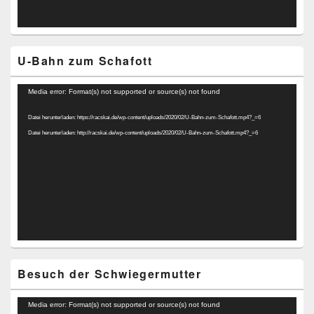
U-Bahn zum Schafott
Video-
Media error: Format(s) not supported or source(s) not found
Player
Datei herunterladen: https://racskai.de/wp-content/uploads/2020/02/U-Bahn-zum-Schafott.mp4?_=6
Datei herunterladen: http://racskai.de/wp-content/uploads/2020/02/U-Bahn-zum-Schafott.mp4?_=6
Besuch der Schwiegermutter
Video-
Media error: Format(s) not supported or source(s) not found