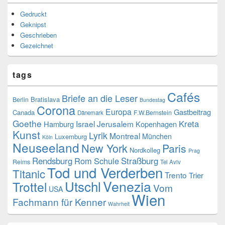
Gedruckt
Geknipst
Geschrieben
Gezeichnet
tags
Cafés
Briefe an die Leser
Bratislava
Berlin
Bundestag
Corona
Europa
Gastbeitrag
Canada
F.W.Bernstein
Dänemark
Goethe
Kreta
Israel
Jerusalem
Hamburg
Kopenhagen
Kunst
Lyrik
Montreal
München
Luxemburg
Köln
Neuseeland
New York
Paris
Nordkolleg
Prag
Rendsburg
Rom
Schule
Straßburg
Reims
Tel Aviv
Tod und Verderben
Titanic
Trento
Trier
Venezia
Utschl
Trottel
Vom
USA
Wien
Fachmann für Kenner
Wahrheit