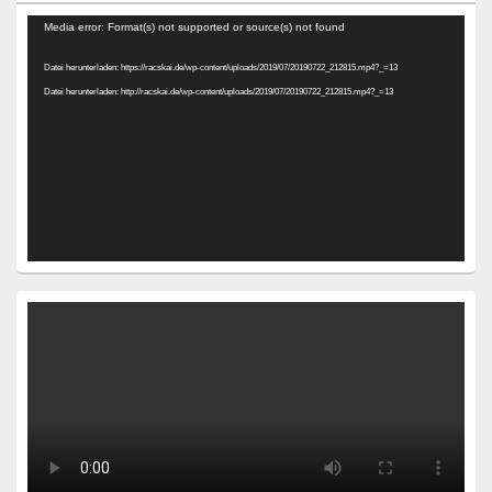
Video-
Media error: Format(s) not supported or source(s) not found
Player
Datei herunterladen: https://racskai.de/wp-content/uploads/2019/07/20190722_212815.mp4?_=13
Datei herunterladen: http://racskai.de/wp-content/uploads/2019/07/20190722_212815.mp4?_=13