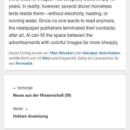
years. In reality, however, several dozen homeless
texts reside there—without electricity, heating, or
running water. Since no one wants to read anymore,
the newspaper publishers terminated their contracts;
after all, AI can fill the space between the
advertisements with colorful images far more cheaply.
Dieser Eintrag wurde von
Tibor Rácskai
unter
Geknipst
,
Geschrieben
veröffentlicht und mit
Wien
verschlagwortet. Setze ein Lesezeichen für
den
Permalink
.
Beitragsnavigation
Vorheriger
←
Vorherige
Neues aus der Wissenschaft (59)
Beitrag:
Nächster
Weiter
→
Unklare Anweisung
Beitrag: