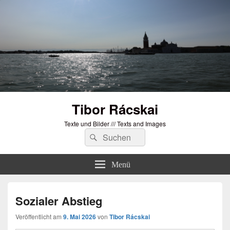
Tibor Rácskai
Texte und Bilder /// Texts and Images
Suchen
Suchen
nach:
Menü
Sozialer Abstieg
Veröffentlicht am
9. Mai 2026
von
Tibor Rácskai