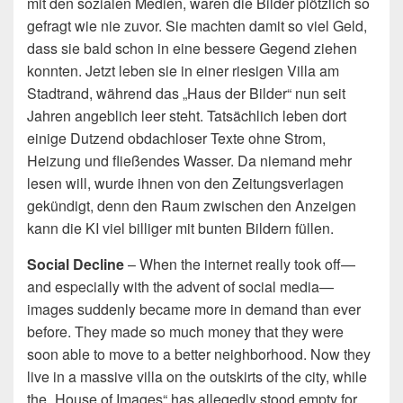
mit den sozialen Medien, waren die Bilder plötzlich so
gefragt wie nie zuvor. Sie machten damit so viel Geld,
dass sie bald schon in eine bessere Gegend ziehen
konnten. Jetzt leben sie in einer riesigen Villa am
Stadtrand, während das „Haus der Bilder“ nun seit
Jahren angeblich leer steht. Tatsächlich leben dort
einige Dutzend obdachloser Texte ohne Strom,
Heizung und fließendes Wasser. Da niemand mehr
lesen will, wurde ihnen von den Zeitungsverlagen
gekündigt, denn den Raum zwischen den Anzeigen
kann die KI viel billiger mit bunten Bildern füllen.
Social Decline
– When the internet really took off—
and especially with the advent of social media—
images suddenly became more in demand than ever
before. They made so much money that they were
soon able to move to a better neighborhood. Now they
live in a massive villa on the outskirts of the city, while
the „House of Images“ has allegedly stood empty for