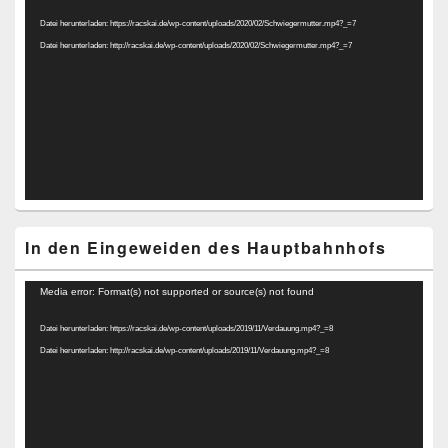
Player
Datei herunterladen: https://racskai.de/wp-content/uploads/2020/02/Schwiegermutter.mp4?_=7
Datei herunterladen: http://racskai.de/wp-content/uploads/2020/02/Schwiegermutter.mp4?_=7
In den Eingeweiden des Hauptbahnhofs
Video-
Media error: Format(s) not supported or source(s) not found
Player
Datei herunterladen: https://racskai.de/wp-content/uploads/2019/11/Verdauung.mp4?_=8
Datei herunterladen: http://racskai.de/wp-content/uploads/2019/11/Verdauung.mp4?_=8