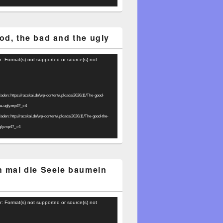
od, the bad and the ugly
r: Format(s) not supported or source(s) not
laden: https://racskai.de/wp-content/uploads/2020/11/The-good-
he-ugly.mp4?_=4
laden: http://racskai.de/wp-content/uploads/2020/11/The-good-the-
gly.mp4?_=4
h mal die Seele baumeln
r: Format(s) not supported or source(s) not