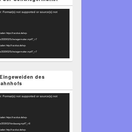
r: Format(s) not supported or source(s) not
laden: https://racskai.de/wp-
ds/2020/02/Schwiegermutter.mp4?_=7
laden: http://racskai.de/wp-
ds/2020/02/Schwiegermutter.mp4?_=7
 Eingeweiden des
bahnhofs
r: Format(s) not supported or source(s) not
laden: https://racskai.de/wp-
ds/2019/11/Verdauung.mp4?_=8
laden: http://racskai.de/wp-