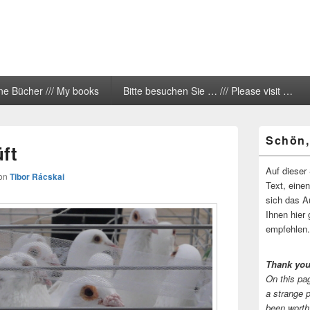
ne Bücher /// My books
Bitte besuchen Sie … /// Please visit …
Primärer
Schön,
Seitenleisten
ft
Widgetberei
Auf dieser 
on
Tibor Rácskai
Text, eine
sich das A
Ihnen hier 
empfehlen.
Thank you
On this pag
a strange 
been worth