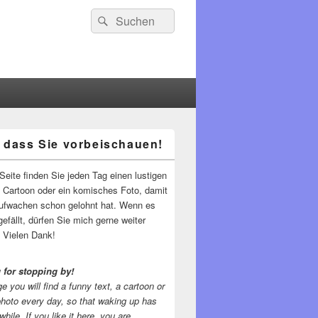
Suchen
Suchen
nach:
 dass Sie vorbeischauen!
-
ch
Seite finden Sie jeden Tag einen lustigen
n Cartoon oder ein komisches Foto, damit
ufwachen schon gelohnt hat. Wenn es
gefällt, dürfen Sie mich gerne weiter
 Vielen Dank!
 for stopping by!
e you will find a funny text, a cartoon or
photo every day, so that waking up has
while.
If you like it here, you are