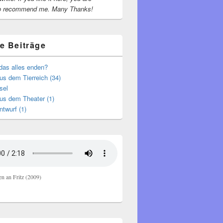
o recommend me.
Many Thanks!
e Beiträge
das alles enden?
s dem Tierreich (34)
sel
us dem Theater (1)
ntwurf (1)
en an Fritz (2009)