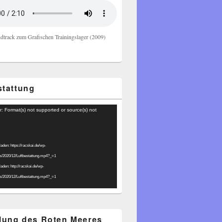
dtrack zum Grafischen Trainingslager (2009)
stattung
r: Format(s) not supported or source(s) not
laden: https://racskai.de/wp-
ds/2020/12/Luftbestattung.mp4?_=1
laden: http://racskai.de/wp-
ds/2020/12/Luftbestattung.mp4?_=1
ilung des Roten Meeres