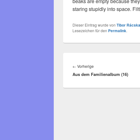
beaks are empty because they 
staring stupidly into space. Fil
Dieser Eintrag wurde von
Tibor Rácska
Lesezeichen für den
Permalink
.
Beitragsnavigation
Vorheriger
←
Vorherige
Aus dem Familienalbum (16)
Beitrag: