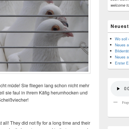
welcome t
Neuest
Wo soll 
Neues au
Bilderrät
Neues a
Erster E
cht müde! Sie fliegen lang schon nicht mehr
eil sie faul in ihrem Käfig herumhocken und
Scheißviecher!
Frag
 all! They did not fly for a long time and their