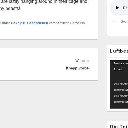
are lazily hanging around in their cage and
thy beasts!
Soun
i
unter
Geknipst
,
Geschrieben
veröffentlicht. Setze ein
Luftbe
Nächster
Weiter
→
Video-
Media erro
Knapp vorbei
Beitrag:
Player
found
Datei herunter
content/uploa
Datei herunter
content/uploa
Die Te