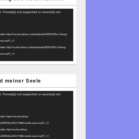
r: Format(s) not supported or source(s) not
laden: https://racskai.de/wp-content/uploads/2020/12/Die-Teilung-
eres.mp4?_=2
laden: http://racskai.de/wp-content/uploads/2020/12/Die-Teilung-
eres.mp4?_=2
d meiner Seele
r: Format(s) not supported or source(s) not
laden: https://racskai.de/wp-
ads/2020/11/La%CC%88rmende-Leere.mp4?_=3
laden: http://racskai.de/wp-
ads/2020/11/La%CC%88rmende-Leere.mp4?_=3