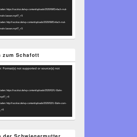
laden: https://racskai.de/wp-content/uploads/2020/08/Einfach-mal-
umeln-lassen.mp4?_=5
laden: http://racskai.de/wp-content/uploads/2020/08/Einfach-mal-
umeln-lassen.mp4?_=5
 zum Schafott
r: Format(s) not supported or source(s) not
laden: https://racskai.de/wp-content/uploads/2020/02/U-Bahn-
.mp4?_=6
laden: http://racskai.de/wp-content/uploads/2020/02/U-Bahn-zum-
?_=6
 der Schwiegermutter