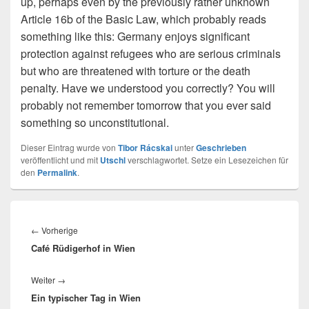
up, perhaps even by the previously rather unknown
Article 16b of the Basic Law, which probably reads
something like this: Germany enjoys significant
protection against refugees who are serious criminals
but who are threatened with torture or the death
penalty. Have we understood you correctly? You will
probably not remember tomorrow that you ever said
something so unconstitutional.
Dieser Eintrag wurde von
Tibor Rácskai
unter
Geschrieben
veröffentlicht und mit
Utschl
verschlagwortet. Setze ein Lesezeichen für
den
Permalink
.
Beitragsnavigation
Vorheriger
←
Vorherige
Café Rüdigerhof in Wien
Beitrag:
Nächster
Weiter
→
Ein typischer Tag in Wien
Beitrag: