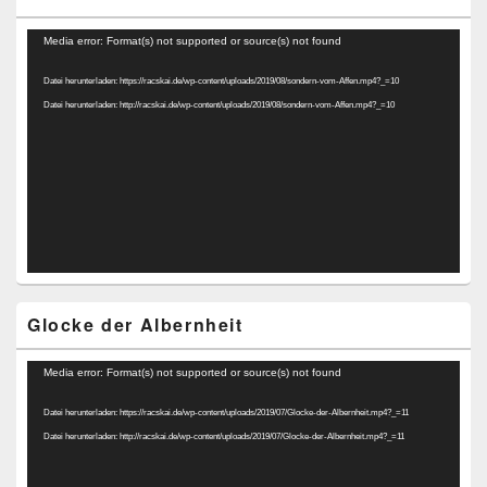
Video-
Media error: Format(s) not supported or source(s) not found
Player
Datei herunterladen: https://racskai.de/wp-content/uploads/2019/08/sondern-vom-Affen.mp4?_=10
Datei herunterladen: http://racskai.de/wp-content/uploads/2019/08/sondern-vom-Affen.mp4?_=10
Glocke der Albernheit
Video-
Media error: Format(s) not supported or source(s) not found
Player
Datei herunterladen: https://racskai.de/wp-content/uploads/2019/07/Glocke-der-Albernheit.mp4?_=11
Datei herunterladen: http://racskai.de/wp-content/uploads/2019/07/Glocke-der-Albernheit.mp4?_=11