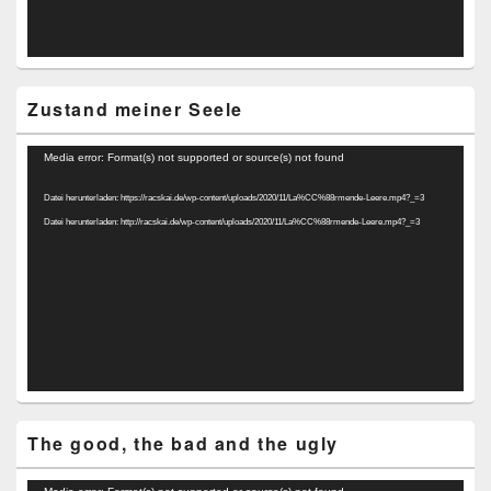
Zustand meiner Seele
Video-
Media error: Format(s) not supported or source(s) not found
Player
Datei herunterladen: https://racskai.de/wp-content/uploads/2020/11/La%CC%88rmende-Leere.mp4?_=3
Datei herunterladen: http://racskai.de/wp-content/uploads/2020/11/La%CC%88rmende-Leere.mp4?_=3
The good, the bad and the ugly
Video-