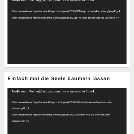
Media error: Format(s) not supported or source(s) not found
Player
Datei herunterladen: https://racskai.de/wp-content/uploads/2020/11/The-good-the-bad-and-the-ugly.mp4?_=4
Datei herunterladen: http://racskai.de/wp-content/uploads/2020/11/The-good-the-bad-and-the-ugly.mp4?_=4
Einfach mal die Seele baumeln lassen
Video-
Media error: Format(s) not supported or source(s) not found
Player
Datei herunterladen: https://racskai.de/wp-content/uploads/2020/08/Einfach-mal-die-Seele-baumeln-
lassen.mp4?_=5
Datei herunterladen: http://racskai.de/wp-content/uploads/2020/08/Einfach-mal-die-Seele-baumeln-
lassen.mp4?_=5