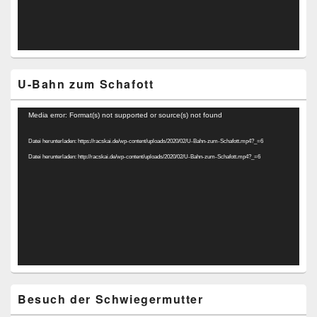
U-Bahn zum Schafott
Video-
Media error: Format(s) not supported or source(s) not found
Player
Datei herunterladen: https://racskai.de/wp-content/uploads/2020/02/U-Bahn-zum-Schafott.mp4?_=6
Datei herunterladen: http://racskai.de/wp-content/uploads/2020/02/U-Bahn-zum-Schafott.mp4?_=6
Besuch der Schwiegermutter