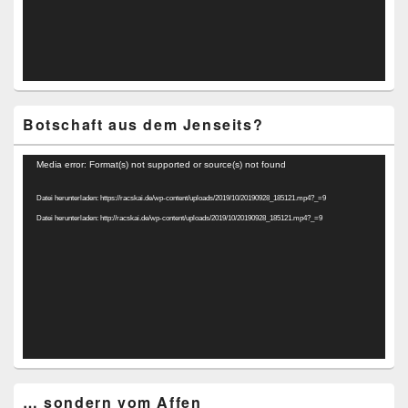
Botschaft aus dem Jenseits?
Video-
Media error: Format(s) not supported or source(s) not found
Player
Datei herunterladen: https://racskai.de/wp-content/uploads/2019/10/20190928_185121.mp4?_=9
Datei herunterladen: http://racskai.de/wp-content/uploads/2019/10/20190928_185121.mp4?_=9
… sondern vom Affen