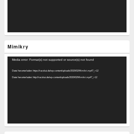
Mimikry
Video-
Media error: Format(s) not supported or source(s) not found
Player
Datei herunterladen: https://racskai.de/wp-content/uploads/2020/02/Mimikri.mp4?_=12
Datei herunterladen: http://racskai.de/wp-content/uploads/2020/02/Mimikri.mp4?_=12