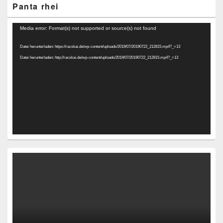
Panta rhei
Video-
Media error: Format(s) not supported or source(s) not found
Player
Datei herunterladen: https://racskai.de/wp-content/uploads/2019/07/20190722_212815.mp4?_=13
Datei herunterladen: http://racskai.de/wp-content/uploads/2019/07/20190722_212815.mp4?_=13