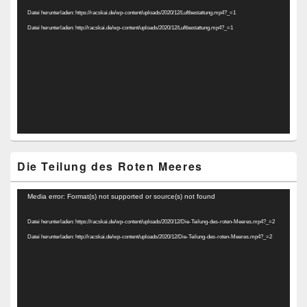
Player
Datei herunterladen: https://racskai.de/wp-content/uploads/2020/12/Luftbestattung.mp4?_=1
Datei herunterladen: http://racskai.de/wp-content/uploads/2020/12/Luftbestattung.mp4?_=1
Die Teilung des Roten Meeres
Video-
Media error: Format(s) not supported or source(s) not found
Player
Datei herunterladen: https://racskai.de/wp-content/uploads/2020/12/Die-Teilung-des-roten-Meeres.mp4?_=2
Datei herunterladen: http://racskai.de/wp-content/uploads/2020/12/Die-Teilung-des-roten-Meeres.mp4?_=2