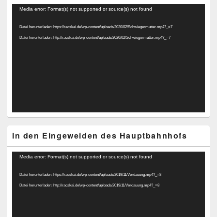
Video-
Media error: Format(s) not supported or source(s) not found
Player
Datei herunterladen: https://racskai.de/wp-content/uploads/2020/02/Schwiegermutter.mp4?_=7
Datei herunterladen: http://racskai.de/wp-content/uploads/2020/02/Schwiegermutter.mp4?_=7
In den Eingeweiden des Hauptbahnhofs
Video-
Media error: Format(s) not supported or source(s) not found
Player
Datei herunterladen: https://racskai.de/wp-content/uploads/2019/11/Verdauung.mp4?_=8
Datei herunterladen: http://racskai.de/wp-content/uploads/2019/11/Verdauung.mp4?_=8