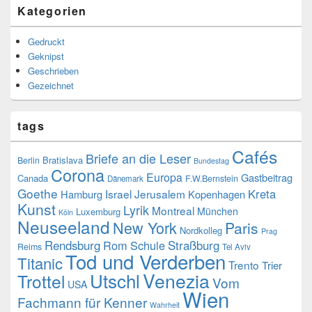
Kategorien
Gedruckt
Geknipst
Geschrieben
Gezeichnet
tags
Cafés
Briefe an die Leser
Bratislava
Berlin
Bundestag
Corona
Europa
Gastbeitrag
Canada
F.W.Bernstein
Dänemark
Goethe
Kreta
Israel
Jerusalem
Hamburg
Kopenhagen
Kunst
Lyrik
Montreal
München
Luxemburg
Köln
Neuseeland
New York
Paris
Nordkolleg
Prag
Rendsburg
Rom
Schule
Straßburg
Reims
Tel Aviv
Tod und Verderben
Titanic
Trento
Trier
Venezia
Utschl
Trottel
Vom
USA
Wien
Fachmann für Kenner
Wahrheit