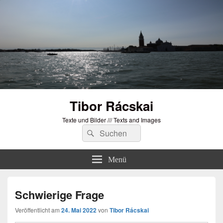
Tibor Rácskai
Texte und Bilder /// Texts and Images
Suchen
Suchen
nach:
Menü
Schwierige Frage
Veröffentlicht am
24. Mai 2022
von
Tibor Rácskai