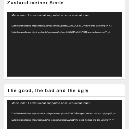
Zustand meiner Seele
Video-
Media error: Format(s) not supported or source(s) not found
Player
Datei herunterladen: https://racskai.de/wp-content/uploads/2020/11/La%CC%88rmende-Leere.mp4?_=3
Datei herunterladen: http://racskai.de/wp-content/uploads/2020/11/La%CC%88rmende-Leere.mp4?_=3
The good, the bad and the ugly
Video-
Media error: Format(s) not supported or source(s) not found
Player
Datei herunterladen: https://racskai.de/wp-content/uploads/2020/11/The-good-the-bad-and-the-ugly.mp4?_=4
Datei herunterladen: http://racskai.de/wp-content/uploads/2020/11/The-good-the-bad-and-the-ugly.mp4?_=4