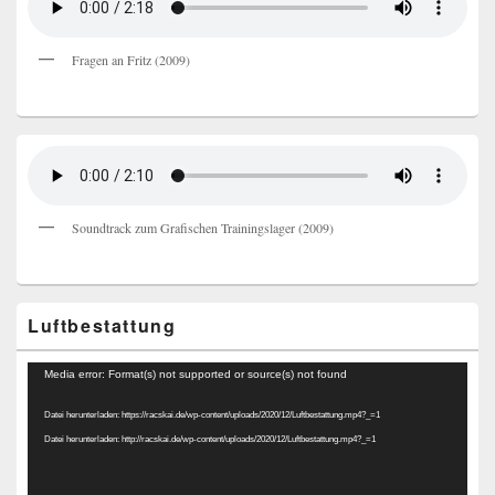
Fragen an Fritz (2009)
Soundtrack zum Grafischen Trainingslager (2009)
Luftbestattung
Video-
Media error: Format(s) not supported or source(s) not found
Player
Datei herunterladen: https://racskai.de/wp-content/uploads/2020/12/Luftbestattung.mp4?_=1
Datei herunterladen: http://racskai.de/wp-content/uploads/2020/12/Luftbestattung.mp4?_=1