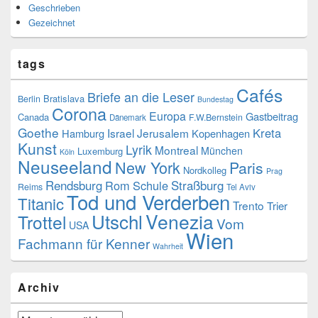
Geschrieben
Gezeichnet
tags
Cafés
Briefe an die Leser
Bratislava
Berlin
Bundestag
Corona
Europa
Gastbeitrag
Canada
F.W.Bernstein
Dänemark
Goethe
Kreta
Israel
Jerusalem
Hamburg
Kopenhagen
Kunst
Lyrik
Montreal
München
Luxemburg
Köln
Neuseeland
New York
Paris
Nordkolleg
Prag
Rendsburg
Rom
Schule
Straßburg
Reims
Tel Aviv
Tod und Verderben
Titanic
Trento
Trier
Utschl
Venezia
Trottel
Vom
USA
Wien
Fachmann für Kenner
Wahrheit
Archiv
Archiv