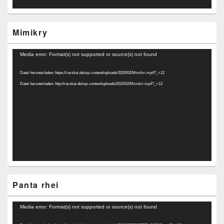
Mimikry
Video-
Media error: Format(s) not supported or source(s) not found
Player
Datei herunterladen: https://racskai.de/wp-content/uploads/2020/02/Mimikri.mp4?_=12
Datei herunterladen: http://racskai.de/wp-content/uploads/2020/02/Mimikri.mp4?_=12
Panta rhei
Video-
Media error: Format(s) not supported or source(s) not found
Player