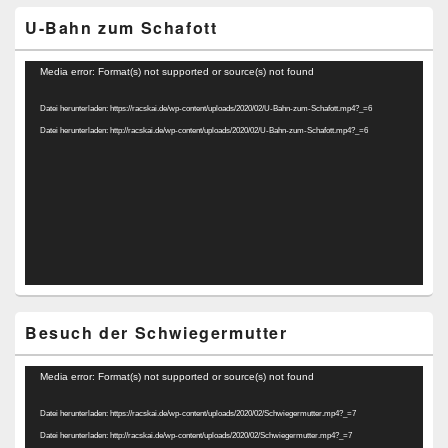
U-Bahn zum Schafott
Video-
Media error: Format(s) not supported or source(s) not found
Player
Datei herunterladen: https://racskai.de/wp-content/uploads/2020/02/U-Bahn-zum-Schafott.mp4?_=6
Datei herunterladen: http://racskai.de/wp-content/uploads/2020/02/U-Bahn-zum-Schafott.mp4?_=6
Besuch der Schwiegermutter
Video-
Media error: Format(s) not supported or source(s) not found
Player
Datei herunterladen: https://racskai.de/wp-content/uploads/2020/02/Schwiegermutter.mp4?_=7
Datei herunterladen: http://racskai.de/wp-content/uploads/2020/02/Schwiegermutter.mp4?_=7