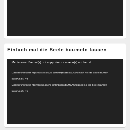
Einfach mal die Seele baumeln lassen
Video-
Media error: Format(s) not supported or source(s) not found
Player
Datei herunterladen: https://racskai.de/wp-content/uploads/2020/08/Einfach-mal-die-Seele-baumeln-
lassen.mp4?_=5
Datei herunterladen: http://racskai.de/wp-content/uploads/2020/08/Einfach-mal-die-Seele-baumeln-
lassen.mp4?_=5