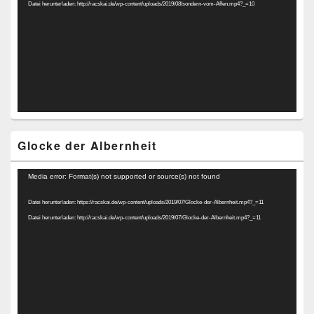
Datei herunterladen: http://racskai.de/wp-content/uploads/2019/08/sondern-vom-Affen.mp4?_=10
Glocke der Albernheit
Video-
Media error: Format(s) not supported or source(s) not found
Player
Datei herunterladen: https://racskai.de/wp-content/uploads/2019/07/Glocke-der-Albernheit.mp4?_=11
Datei herunterladen: http://racskai.de/wp-content/uploads/2019/07/Glocke-der-Albernheit.mp4?_=11