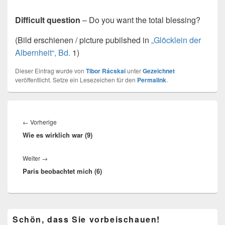
Difficult question
– Do you want the total blessing?
(Bild erschienen / picture pubilshed in
„Glöcklein der
Albernheit“, Bd.
1)
Dieser Eintrag wurde von
Tibor Rácskai
unter
Gezeichnet
veröffentlicht. Setze ein Lesezeichen für den
Permalink
.
Beitragsnavigation
Vorheriger
←
Vorherige
Wie es wirklich war (9)
Beitrag:
Nächster
Weiter
→
Paris beobachtet mich (6)
Beitrag:
Primärer
Schön, dass Sie vorbeischauen!
Seitenleisten-