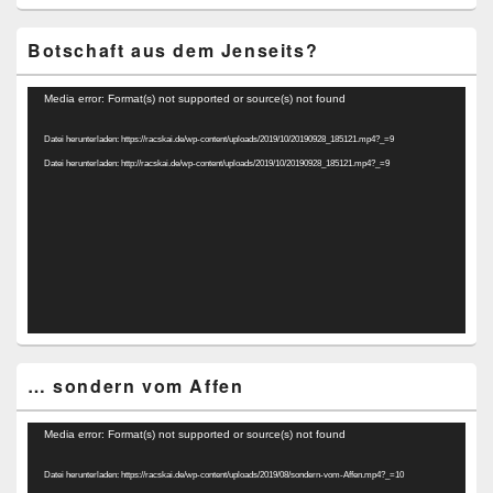
Botschaft aus dem Jenseits?
Video-
Media error: Format(s) not supported or source(s) not found
Player
Datei herunterladen: https://racskai.de/wp-content/uploads/2019/10/20190928_185121.mp4?_=9
Datei herunterladen: http://racskai.de/wp-content/uploads/2019/10/20190928_185121.mp4?_=9
… sondern vom Affen
Video-
Media error: Format(s) not supported or source(s) not found
Player
Datei herunterladen: https://racskai.de/wp-content/uploads/2019/08/sondern-vom-Affen.mp4?_=10