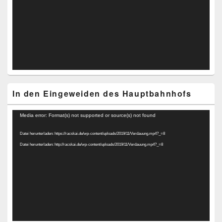
In den Eingeweiden des Hauptbahnhofs
Video-
Media error: Format(s) not supported or source(s) not found
Player
Datei herunterladen: https://racskai.de/wp-content/uploads/2019/11/Verdauung.mp4?_=8
Datei herunterladen: http://racskai.de/wp-content/uploads/2019/11/Verdauung.mp4?_=8