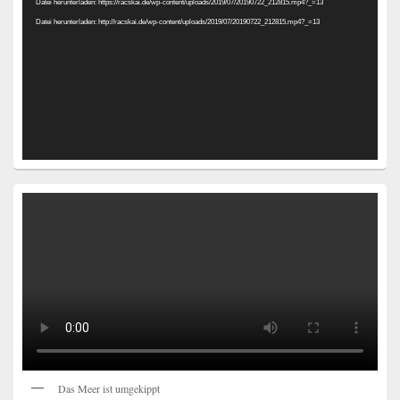
Datei herunterladen: https://racskai.de/wp-content/uploads/2019/07/20190722_212815.mp4?_=13
Datei herunterladen: http://racskai.de/wp-content/uploads/2019/07/20190722_212815.mp4?_=13
Das Meer ist umgekippt