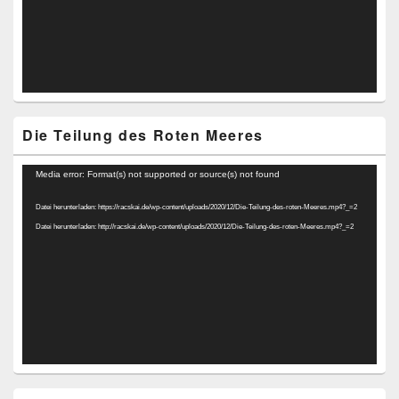
Die Teilung des Roten Meeres
Video-
Media error: Format(s) not supported or source(s) not found
Player
Datei herunterladen: https://racskai.de/wp-content/uploads/2020/12/Die-Teilung-des-roten-Meeres.mp4?_=2
Datei herunterladen: http://racskai.de/wp-content/uploads/2020/12/Die-Teilung-des-roten-Meeres.mp4?_=2