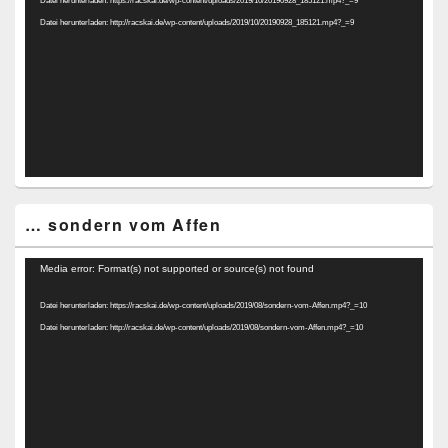
Datei herunterladen: https://racskai.de/wp-content/uploads/2019/10/20190928_185121.mp4?_=9
Datei herunterladen: http://racskai.de/wp-content/uploads/2019/10/20190928_185121.mp4?_=9
… sondern vom Affen
Video-
Media error: Format(s) not supported or source(s) not found
Player
Datei herunterladen: https://racskai.de/wp-content/uploads/2019/08/sondern-vom-Affen.mp4?_=10
Datei herunterladen: http://racskai.de/wp-content/uploads/2019/08/sondern-vom-Affen.mp4?_=10