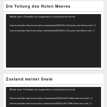
Die Teilung des Roten Meeres
Video-
Media error: Format(s) not supported or source(s) not found
Player
Datei herunterladen: https://racskai.de/wp-content/uploads/2020/12/Die-Teilung-des-roten-Meeres.mp4?_=2
Datei herunterladen: http://racskai.de/wp-content/uploads/2020/12/Die-Teilung-des-roten-Meeres.mp4?_=2
Zustand meiner Seele
Video-
Media error: Format(s) not supported or source(s) not found
Player
Datei herunterladen: https://racskai.de/wp-content/uploads/2020/11/La%CC%88rmende-Leere.mp4?_=3
Datei herunterladen: http://racskai.de/wp-content/uploads/2020/11/La%CC%88rmende-Leere.mp4?_=3