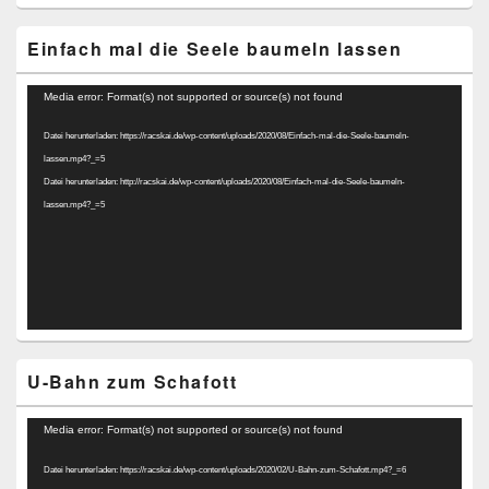
Einfach mal die Seele baumeln lassen
Video-
Media error: Format(s) not supported or source(s) not found
Player
Datei herunterladen: https://racskai.de/wp-content/uploads/2020/08/Einfach-mal-die-Seele-baumeln-
lassen.mp4?_=5
Datei herunterladen: http://racskai.de/wp-content/uploads/2020/08/Einfach-mal-die-Seele-baumeln-
lassen.mp4?_=5
U-Bahn zum Schafott
Video-
Media error: Format(s) not supported or source(s) not found
Player
Datei herunterladen: https://racskai.de/wp-content/uploads/2020/02/U-Bahn-zum-Schafott.mp4?_=6