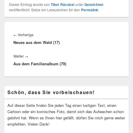
Dieser Eintrag wurde von
Tibor Rácskai
unter
Gezeichnet
veröffentlicht. Setze ein Lesezeichen für den
Permalink
.
Beitragsnavigation
Vorheriger
←
Vorherige
Neues aus dem Wald (17)
Beitrag:
Nächster
Weiter
→
Aus dem Familienalbum (79)
Beitrag:
Primärer
Schön, dass Sie vorbeischauen!
Seitenleisten-
Widgetbereich
Auf dieser Seite finden Sie jeden Tag einen lustigen Text, einen
Cartoon oder ein komisches Foto, damit sich das Aufwachen schon
gelohnt hat. Wenn es Ihnen hier gefällt, dürfen Sie mich gerne weiter
empfehlen. Vielen Dank!