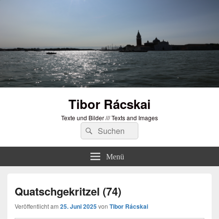
Tibor Rácskai
Texte und Bilder /// Texts and Images
Suchen
Suchen
nach:
Menü
Quatschgekritzel (74)
Veröffentlicht am
25. Juni 2025
von
Tibor Rácskai