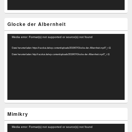
Glocke der Albernheit
Video-
Media error: Format(s) not supported or source(s) not found
Player
Datei herunterladen: https://racskai.de/wp-content/uploads/2019/07/Glocke-der-Albernheit.mp4?_=11
Datei herunterladen: http://racskai.de/wp-content/uploads/2019/07/Glocke-der-Albernheit.mp4?_=11
Mimikry
Video-
Media error: Format(s) not supported or source(s) not found