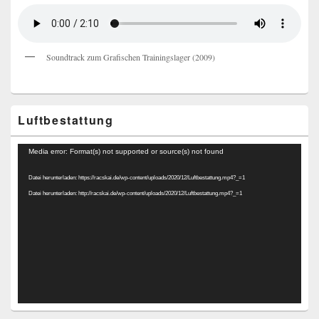
Soundtrack zum Grafischen Trainingslager (2009)
Luftbestattung
Video-
Media error: Format(s) not supported or source(s) not found
Player
Datei herunterladen: https://racskai.de/wp-content/uploads/2020/12/Luftbestattung.mp4?_=1
Datei herunterladen: http://racskai.de/wp-content/uploads/2020/12/Luftbestattung.mp4?_=1