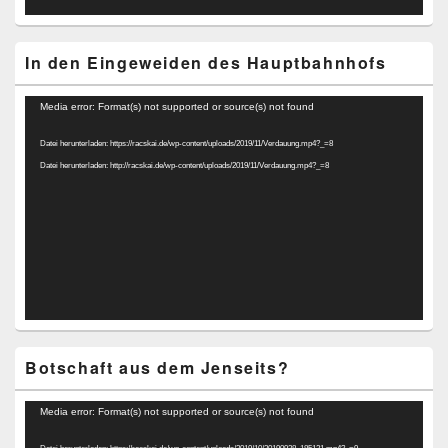
In den Eingeweiden des Hauptbahnhofs
Video-
Media error: Format(s) not supported or source(s) not found
Player
Datei herunterladen: https://racskai.de/wp-content/uploads/2019/11/Verdauung.mp4?_=8
Datei herunterladen: http://racskai.de/wp-content/uploads/2019/11/Verdauung.mp4?_=8
Botschaft aus dem Jenseits?
Video-
Media error: Format(s) not supported or source(s) not found
Player