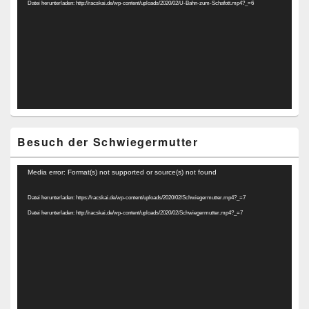
Datei herunterladen: http://racskai.de/wp-content/uploads/2020/02/U-Bahn-zum-Schafott.mp4?_=6
Besuch der Schwiegermutter
Video-
Media error: Format(s) not supported or source(s) not found
Player
Datei herunterladen: https://racskai.de/wp-content/uploads/2020/02/Schwiegermutter.mp4?_=7
Datei herunterladen: http://racskai.de/wp-content/uploads/2020/02/Schwiegermutter.mp4?_=7