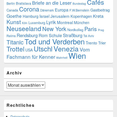
Cafés
Briefe an die Leser
Bratislava
Berlin
Bundestag
Corona
Europa
Gastbeitrag
Canada
F.W.Bernstein
Dänemark
Goethe
Kreta
Israel
Jerusalem
Hamburg
Kopenhagen
Kunst
Lyrik
Montreal
München
Luxemburg
Köln
Neuseeland
New York
Paris
Nordkolleg
Prag
Rendsburg
Rom
Schule
Straßburg
Reims
Tel Aviv
Tod und Verderben
Titanic
Trento
Trier
Venezia
Utschl
Trottel
Vom
USA
Wien
Fachmann für Kenner
Wahrheit
Archiv
Archiv
Rechtliches
Datenschutz