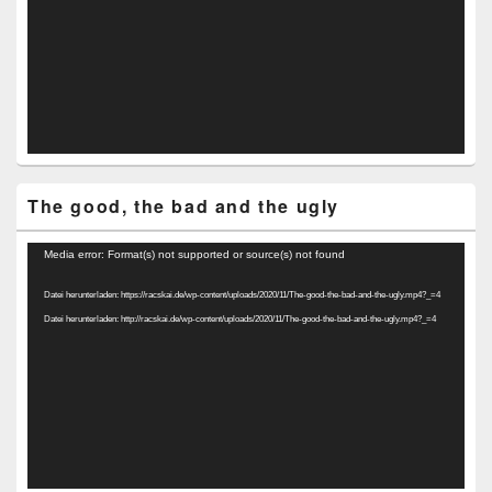
The good, the bad and the ugly
Video-
Media error: Format(s) not supported or source(s) not found
Player
Datei herunterladen: https://racskai.de/wp-content/uploads/2020/11/The-good-the-bad-and-the-ugly.mp4?_=4
Datei herunterladen: http://racskai.de/wp-content/uploads/2020/11/The-good-the-bad-and-the-ugly.mp4?_=4