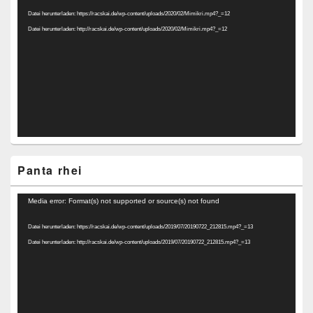
Player
Datei herunterladen: https://racskai.de/wp-content/uploads/2020/02/Mimikri.mp4?_=12
Datei herunterladen: http://racskai.de/wp-content/uploads/2020/02/Mimikri.mp4?_=12
Panta rhei
Video-
Media error: Format(s) not supported or source(s) not found
Player
Datei herunterladen: https://racskai.de/wp-content/uploads/2019/07/20190722_212815.mp4?_=13
Datei herunterladen: http://racskai.de/wp-content/uploads/2019/07/20190722_212815.mp4?_=13