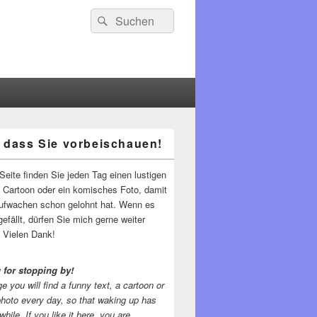
Suchen
Suchen
nach:
 dass Sie vorbeischauen!
-
ch
Seite finden Sie jeden Tag einen lustigen
n Cartoon oder ein komisches Foto, damit
ufwachen schon gelohnt hat. Wenn es
gefällt, dürfen Sie mich gerne weiter
 Vielen Dank!
 for stopping by!
e you will find a funny text, a cartoon or
photo every day, so that waking up has
while.
If you like it here, you are