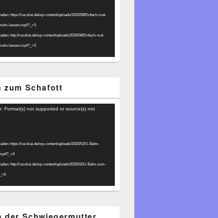
laden: https://racskai.de/wp-content/uploads/2020/08/Einfach-mal-
umeln-lassen.mp4?_=5
laden: http://racskai.de/wp-content/uploads/2020/08/Einfach-mal-
umeln-lassen.mp4?_=5
 zum Schafott
r: Format(s) not supported or source(s) not
laden: https://racskai.de/wp-content/uploads/2020/02/U-Bahn-
.mp4?_=6
laden: http://racskai.de/wp-content/uploads/2020/02/U-Bahn-zum-
?_=6
 der Schwiegermutter