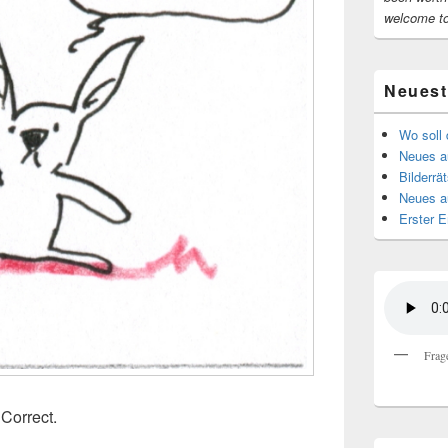
welcome t
Neuest
Wo soll 
Neues au
Bilderrät
Neues a
Erster E
Frag
 Correct.