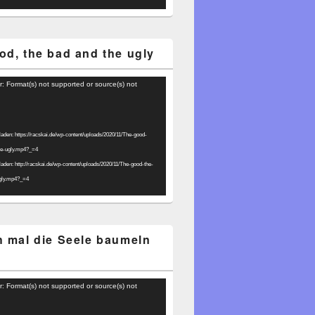
od, the bad and the ugly
r: Format(s) not supported or source(s) not
laden: https://racskai.de/wp-content/uploads/2020/11/The-good-
he-ugly.mp4?_=4
laden: http://racskai.de/wp-content/uploads/2020/11/The-good-the-
gly.mp4?_=4
h mal die Seele baumeln
r: Format(s) not supported or source(s) not