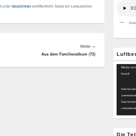
i
unter
Gezeichnet
veröffentlicht. Setze ein Lesezeichen
Soun
Nächster
Weiter
→
Luftbe
Aus dem Familienalbum (72)
Beitrag:
Video-
Media erro
Player
found
Datei herunter
content/uploa
Datei herunter
content/uploa
Die Te