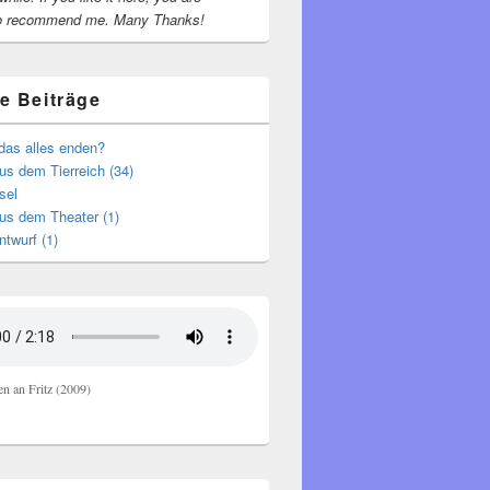
o recommend me.
Many Thanks!
e Beiträge
das alles enden?
s dem Tierreich (34)
sel
us dem Theater (1)
ntwurf (1)
en an Fritz (2009)