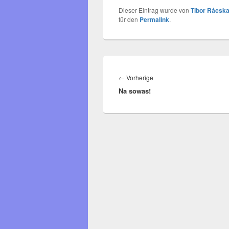
Dieser Eintrag wurde von
Tibor Rácska
für den
Permalink
.
Beitragsnavigation
Vorheriger
←
Vorherige
Na sowas!
Beitrag: