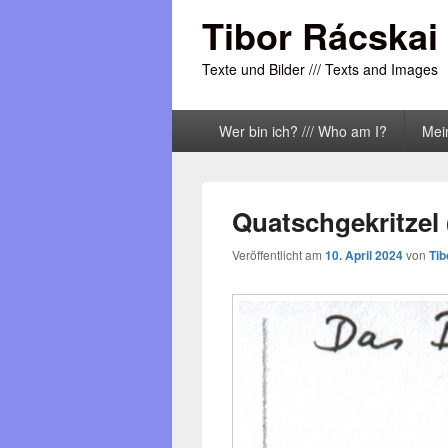
Tibor Rácskai
Texte und Bilder /// Texts and Images
Primäres
Wer bin ich? /// Who am I?
Mei
Menü
Quatschgekritzel 
Veröffentlicht am
10. April 2024
von
Tib