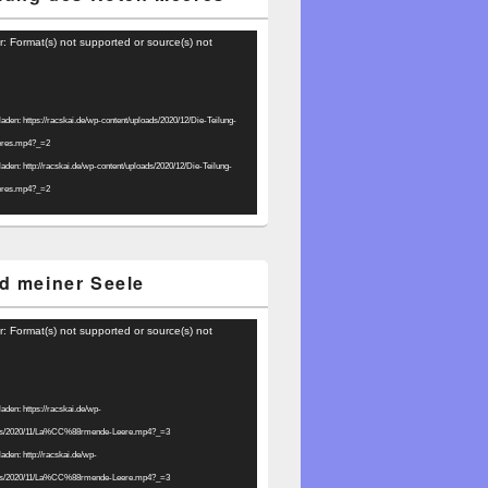
r: Format(s) not supported or source(s) not
laden: https://racskai.de/wp-content/uploads/2020/12/Die-Teilung-
eres.mp4?_=2
laden: http://racskai.de/wp-content/uploads/2020/12/Die-Teilung-
eres.mp4?_=2
d meiner Seele
r: Format(s) not supported or source(s) not
laden: https://racskai.de/wp-
ads/2020/11/La%CC%88rmende-Leere.mp4?_=3
laden: http://racskai.de/wp-
ads/2020/11/La%CC%88rmende-Leere.mp4?_=3