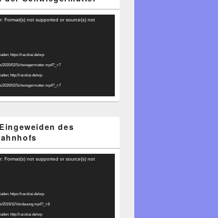
r: Format(s) not supported or source(s) not
laden: https://racskai.de/wp-
ds/2020/02/Schwiegermutter.mp4?_=7
laden: http://racskai.de/wp-
ds/2020/02/Schwiegermutter.mp4?_=7
 Eingeweiden des
bahnhofs
r: Format(s) not supported or source(s) not
laden: https://racskai.de/wp-
ds/2019/11/Verdauung.mp4?_=8
laden: http://racskai.de/wp-