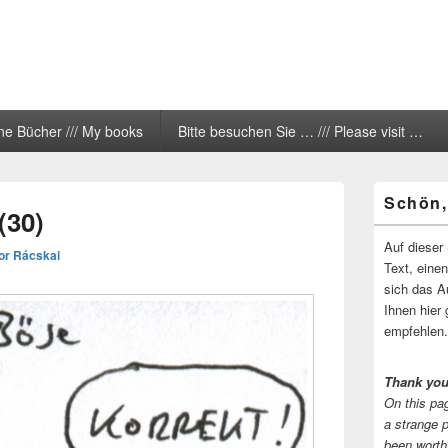
ne Bücher /// My books
Bitte besuchen Sie … /// Please visit …
Primärer
Schön,
Seitenleisten
(30)
Widgetberei
Auf dieser 
or Rácskai
Text, eine
sich das A
Ihnen hier 
empfehlen.
Thank you
On this pag
a strange 
been worth