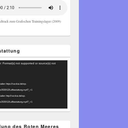
dtrack zum Grafischen Trainingslager (2009)
stattung
r: Format(s) not supported or source(s) not
laden: https://racskai.de/wp-
ds/2020/12/Luftbestattung.mp4?_=1
laden: http://racskai.de/wp-
ds/2020/12/Luftbestattung.mp4?_=1
ilung des Roten Meeres