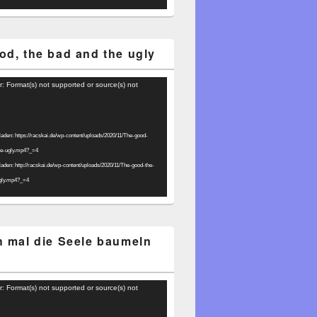
od, the bad and the ugly
r: Format(s) not supported or source(s) not
laden: https://racskai.de/wp-content/uploads/2020/11/The-good-
he-ugly.mp4?_=4
laden: http://racskai.de/wp-content/uploads/2020/11/The-good-the-
gly.mp4?_=4
h mal die Seele baumeln
r: Format(s) not supported or source(s) not