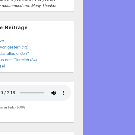
o recommend me.
Many Thanks!
e Beiträge
ive
von gestern (13)
das alles enden?
s dem Tierreich (34)
sel
en an Fritz (2009)