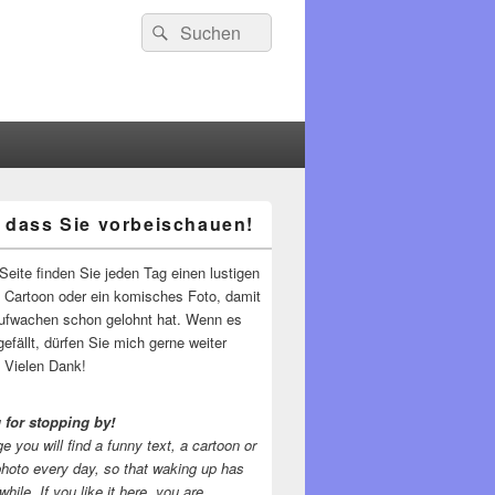
Suchen
Suchen
nach:
 dass Sie vorbeischauen!
-
ch
Seite finden Sie jeden Tag einen lustigen
n Cartoon oder ein komisches Foto, damit
ufwachen schon gelohnt hat. Wenn es
gefällt, dürfen Sie mich gerne weiter
 Vielen Dank!
 for stopping by!
e you will find a funny text, a cartoon or
photo every day, so that waking up has
while.
If you like it here, you are