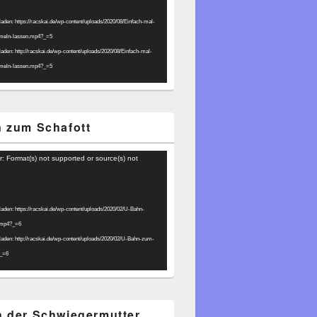
laden: https://racskai.de/wp-content/uploads/2020/08/Einfach-mal-
umeln-lassen.mp4?_=5
laden: http://racskai.de/wp-content/uploads/2020/08/Einfach-mal-
umeln-lassen.mp4?_=5
 zum Schafott
r: Format(s) not supported or source(s) not
laden: https://racskai.de/wp-content/uploads/2020/02/U-Bahn-
.mp4?_=6
laden: http://racskai.de/wp-content/uploads/2020/02/U-Bahn-zum-
?_=6
 der Schwiegermutter