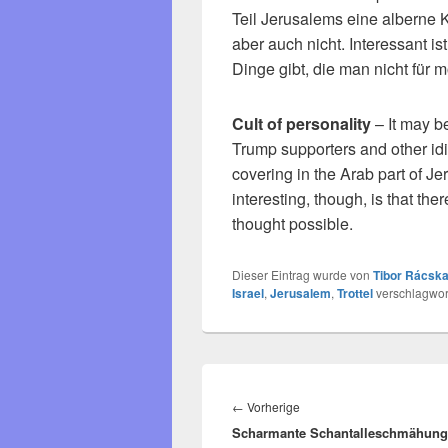
Teil Jerusalems eine alberne 
aber auch nicht. Interessant is
Dinge gibt, die man nicht für m
Cult of personality
– It may b
Trump supporters and other idi
covering in the Arab part of Je
interesting, though, is that the
thought possible.
Dieser Eintrag wurde von
Tibor Rácska
Israel
,
Jerusalem
,
Trottel
verschlagwort
Beitragsnavigation
Vorheriger
←
Vorherige
Scharmante Schantalleschmähung
Beitrag: