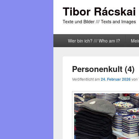
Tibor Rácskai
Texte und Bilder /// Texts and Images
Primäres
Wer bin ich? /// Who am I?
Mei
Menü
Personenkult (4)
Veröffentlicht am
24. Februar 2026
von