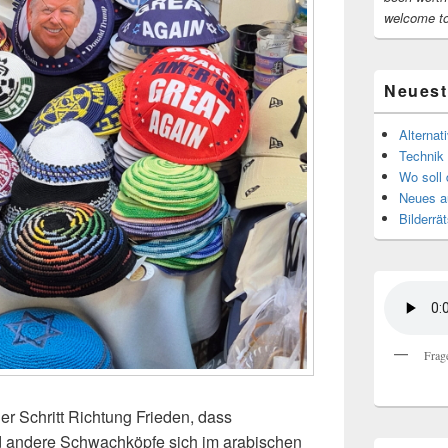
welcome t
Neuest
Alternat
Technik 
Wo soll 
Neues au
Bilderrät
Frag
ner Schritt Richtung Frieden, dass
d andere Schwachköpfe sich im arabischen