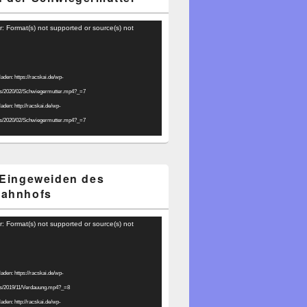
r: Format(s) not supported or source(s) not
laden: https://racskai.de/wp-
ds/2020/02/Schwiegermutter.mp4?_=7
laden: http://racskai.de/wp-
ds/2020/02/Schwiegermutter.mp4?_=7
 Eingeweiden des
bahnhofs
r: Format(s) not supported or source(s) not
laden: https://racskai.de/wp-
ds/2019/11/Verdauung.mp4?_=8
laden: http://racskai.de/wp-