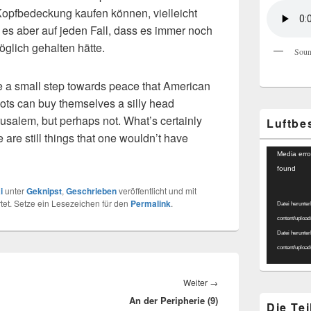
Kopfbedeckung kaufen können, vielleicht
t es aber auf jeden Fall, dass es immer noch
öglich gehalten hätte.
Soun
e a small step towards peace that American
ots can buy themselves a silly head
rusalem, but perhaps not. What’s certainly
Luftbe
re are still things that one wouldn’t have
Video-
Media erro
Player
found
i
unter
Geknipst
,
Geschrieben
veröffentlicht und mit
et. Setze ein Lesezeichen für den
Permalink
.
Datei herunter
content/uploa
Datei herunter
content/uploa
Nächster
Weiter
→
An der Peripherie (9)
Beitrag:
Die Te