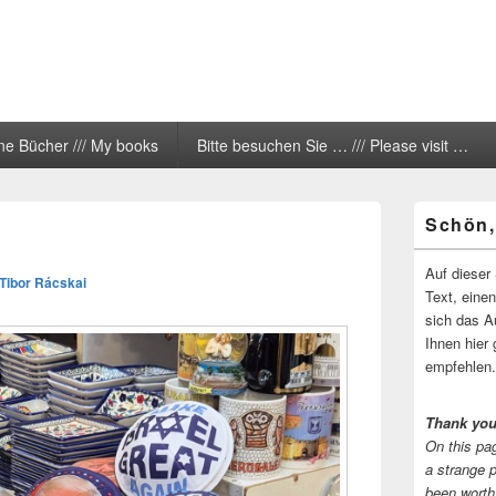
ne Bücher /// My books
Bitte besuchen Sie … /// Please visit …
Primärer
Schön,
Seitenleisten
Widgetberei
Auf dieser 
Tibor Rácskai
Text, eine
sich das A
Ihnen hier 
empfehlen.
Thank you
On this pag
a strange 
been worth