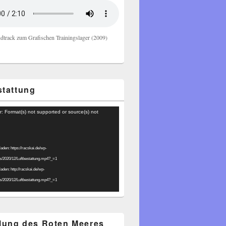
dtrack zum Grafischen Trainingslager (2009)
stattung
r: Format(s) not supported or source(s) not
laden: https://racskai.de/wp-
ds/2020/12/Luftbestattung.mp4?_=1
laden: http://racskai.de/wp-
ds/2020/12/Luftbestattung.mp4?_=1
ilung des Roten Meeres