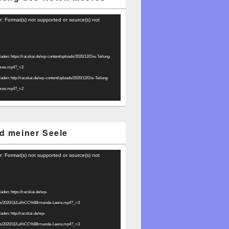
r: Format(s) not supported or source(s) not
laden: https://racskai.de/wp-content/uploads/2020/12/Die-Teilung-
eres.mp4?_=2
laden: http://racskai.de/wp-content/uploads/2020/12/Die-Teilung-
eres.mp4?_=2
d meiner Seele
r: Format(s) not supported or source(s) not
laden: https://racskai.de/wp-
ads/2020/11/La%CC%88rmende-Leere.mp4?_=3
laden: http://racskai.de/wp-
ads/2020/11/La%CC%88rmende-Leere.mp4?_=3