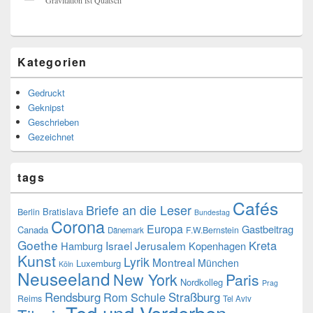
Kategorien
Gedruckt
Geknipst
Geschrieben
Gezeichnet
tags
Cafés
Briefe an die Leser
Bratislava
Berlin
Bundestag
Corona
Europa
Gastbeitrag
Canada
F.W.Bernstein
Dänemark
Goethe
Kreta
Israel
Jerusalem
Hamburg
Kopenhagen
Kunst
Lyrik
Montreal
München
Luxemburg
Köln
Neuseeland
New York
Paris
Nordkolleg
Prag
Rendsburg
Rom
Schule
Straßburg
Reims
Tel Aviv
Tod und Verderben