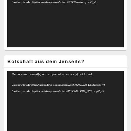
Datei herunterladen: http://racskai.de/wp-content/uploads/2019/11/Verdauung.mp4?_=8
Botschaft aus dem Jenseits?
Video-
Media error: Format(s) not supported or source(s) not found
Player
Datei herunterladen: https://racskai.de/wp-content/uploads/2019/10/20190928_185121.mp4?_=9
Datei herunterladen: http://racskai.de/wp-content/uploads/2019/10/20190928_185121.mp4?_=9