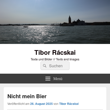
Tibor Rácskai
Texte und Bilder /// Texts and Images
Suchen
Suchen
nach:
Menü
Nicht mein Bier
Veröffentlicht am
26. August 2025
von
Tibor Rácskai