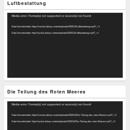
Luftbestattung
Video-
Media error: Format(s) not supported or source(s) not found
Player
Datei herunterladen: https://racskai.de/wp-content/uploads/2020/12/Luftbestattung.mp4?_=1
Datei herunterladen: http://racskai.de/wp-content/uploads/2020/12/Luftbestattung.mp4?_=1
Die Teilung des Roten Meeres
Video-
Media error: Format(s) not supported or source(s) not found
Player
Datei herunterladen: https://racskai.de/wp-content/uploads/2020/12/Die-Teilung-des-roten-Meeres.mp4?_=2
Datei herunterladen: http://racskai.de/wp-content/uploads/2020/12/Die-Teilung-des-roten-Meeres.mp4?_=2