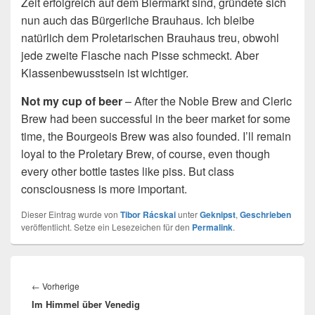
Zeit erfolgreich auf dem Biermarkt sind, gründete sich
nun auch das Bürgerliche Brauhaus. Ich bleibe
natürlich dem Proletarischen Brauhaus treu, obwohl
jede zweite Flasche nach Pisse schmeckt. Aber
Klassenbewusstsein ist wichtiger.
Not my cup of beer
– After the Noble Brew and Cleric
Brew had been successful in the beer market for some
time, the Bourgeois Brew was also founded. I’ll remain
loyal to the Proletary Brew, of course, even though
every other bottle tastes like piss. But class
consciousness is more important.
Dieser Eintrag wurde von
Tibor Rácskai
unter
Geknipst
,
Geschrieben
veröffentlicht. Setze ein Lesezeichen für den
Permalink
.
Beitragsnavigation
Vorheriger
←
Vorherige
Im Himmel über Venedig
Beitrag: