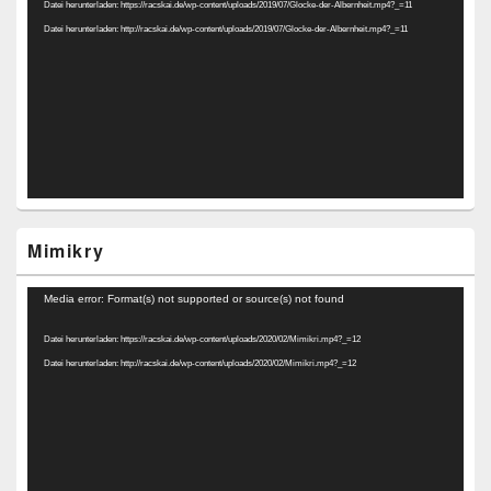
Datei herunterladen: https://racskai.de/wp-content/uploads/2019/07/Glocke-der-Albernheit.mp4?_=11
Datei herunterladen: http://racskai.de/wp-content/uploads/2019/07/Glocke-der-Albernheit.mp4?_=11
Mimikry
Video-
Media error: Format(s) not supported or source(s) not found
Player
Datei herunterladen: https://racskai.de/wp-content/uploads/2020/02/Mimikri.mp4?_=12
Datei herunterladen: http://racskai.de/wp-content/uploads/2020/02/Mimikri.mp4?_=12