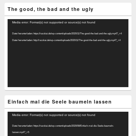
The good, the bad and the ugly
Video-
Media error: Format(s) not supported or source(s) not found
Player
Datei herunterladen: https://racskai.de/wp-content/uploads/2020/11/The-good-the-bad-and-the-ugly.mp4?_=4
Datei herunterladen: http://racskai.de/wp-content/uploads/2020/11/The-good-the-bad-and-the-ugly.mp4?_=4
Einfach mal die Seele baumeln lassen
Video-
Media error: Format(s) not supported or source(s) not found
Player
Datei herunterladen: https://racskai.de/wp-content/uploads/2020/08/Einfach-mal-die-Seele-baumeln-
lassen.mp4?_=5