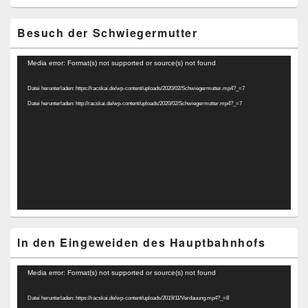
Besuch der Schwiegermutter
Video-
Media error: Format(s) not supported or source(s) not found
Player
Datei herunterladen: https://racskai.de/wp-content/uploads/2020/02/Schwiegermutter.mp4?_=7
Datei herunterladen: http://racskai.de/wp-content/uploads/2020/02/Schwiegermutter.mp4?_=7
In den Eingeweiden des Hauptbahnhofs
Video-
Media error: Format(s) not supported or source(s) not found
Player
Datei herunterladen: https://racskai.de/wp-content/uploads/2019/11/Verdauung.mp4?_=8