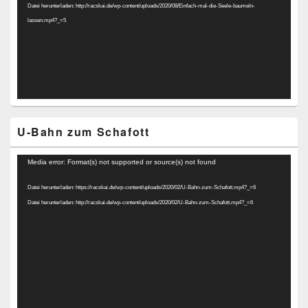
Datei herunterladen: http://racskai.de/wp-content/uploads/2020/08/Einfach-mal-die-Seele-baumeln-
lassen.mp4?_=5
U-Bahn zum Schafott
Video-
Media error: Format(s) not supported or source(s) not found
Player
Datei herunterladen: https://racskai.de/wp-content/uploads/2020/02/U-Bahn-zum-Schafott.mp4?_=6
Datei herunterladen: http://racskai.de/wp-content/uploads/2020/02/U-Bahn-zum-Schafott.mp4?_=6