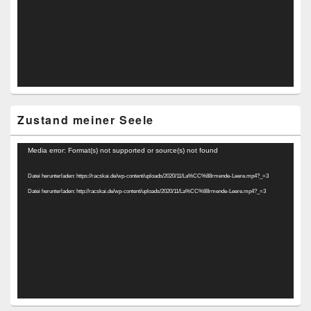
Zustand meiner Seele
Video-
Media error: Format(s) not supported or source(s) not found
Player
Datei herunterladen: https://racskai.de/wp-content/uploads/2020/11/La%CC%88rmende-Leere.mp4?_=3
Datei herunterladen: http://racskai.de/wp-content/uploads/2020/11/La%CC%88rmende-Leere.mp4?_=3