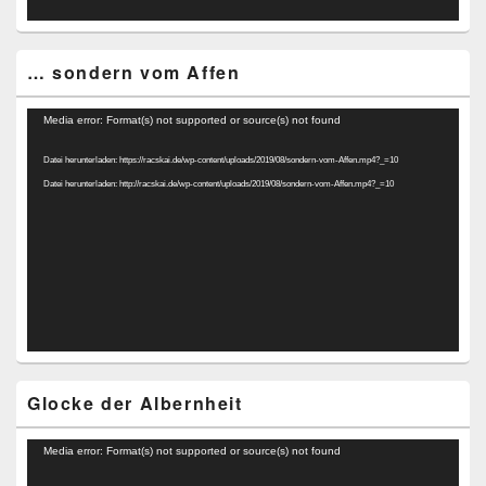
… sondern vom Affen
Video-
Media error: Format(s) not supported or source(s) not found
Player
Datei herunterladen: https://racskai.de/wp-content/uploads/2019/08/sondern-vom-Affen.mp4?_=10
Datei herunterladen: http://racskai.de/wp-content/uploads/2019/08/sondern-vom-Affen.mp4?_=10
Glocke der Albernheit
Video-
Media error: Format(s) not supported or source(s) not found
Player