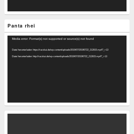
Panta rhei
Video-
Media error: Format(s) not supported or source(s) not found
Player
Datei herunterladen: https://racskai.de/wp-content/uploads/2019/07/20190722_212815.mp4?_=13
Datei herunterladen: http://racskai.de/wp-content/uploads/2019/07/20190722_212815.mp4?_=13