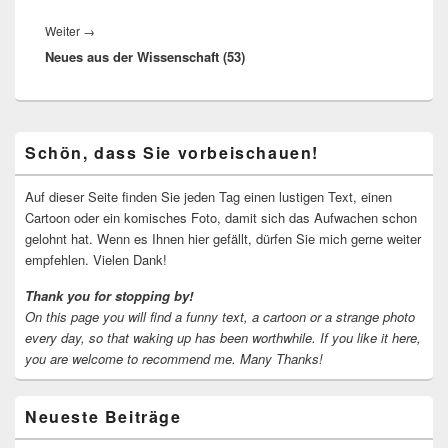
Nächster
Weiter
→
Neues aus der Wissenschaft (53)
Beitrag:
Primärer
Schön, dass Sie vorbeischauen!
Seitenleisten-
Widgetbereich
Auf dieser Seite finden Sie jeden Tag einen lustigen Text, einen
Cartoon oder ein komisches Foto, damit sich das Aufwachen schon
gelohnt hat. Wenn es Ihnen hier gefällt, dürfen Sie mich gerne weiter
empfehlen. Vielen Dank!
Thank you for stopping by!
On this page you will find a funny text, a cartoon or a strange photo
every day, so that waking up has been worthwhile.
If you like it here,
you are welcome to recommend me.
Many Thanks!
Neueste Beiträge