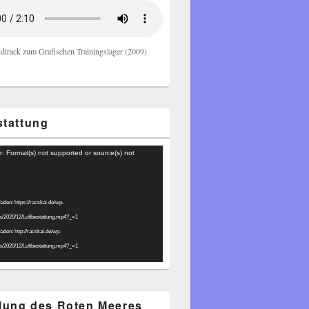
dtrack zum Grafischen Trainingslager (2009)
stattung
r: Format(s) not supported or source(s) not
laden: https://racskai.de/wp-
ds/2020/12/Luftbestattung.mp4?_=1
laden: http://racskai.de/wp-
ds/2020/12/Luftbestattung.mp4?_=1
ilung des Roten Meeres