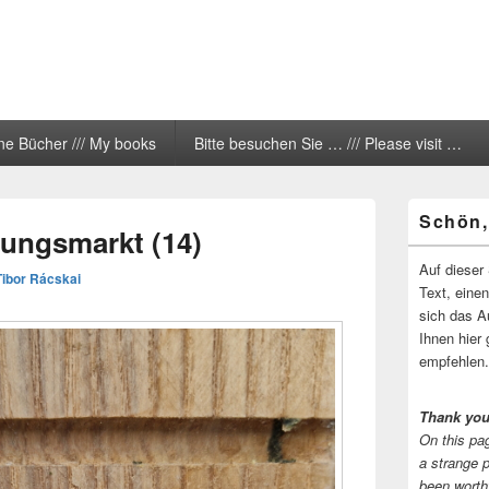
ne Bücher /// My books
Bitte besuchen Sie … /// Please visit …
Primärer
Schön,
Seitenleisten
ngsmarkt (14)
Widgetberei
Auf dieser 
Tibor Rácskai
Text, eine
sich das A
Ihnen hier 
empfehlen.
Thank you
On this pag
a strange 
been worth