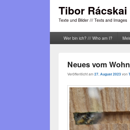
Tibor Rácskai
Texte und Bilder /// Texts and Images
Primäres
Wer bin ich? /// Who am I?
Mei
Menü
Neues vom Wohnu
Veröffentlicht am
27. August 2023
von