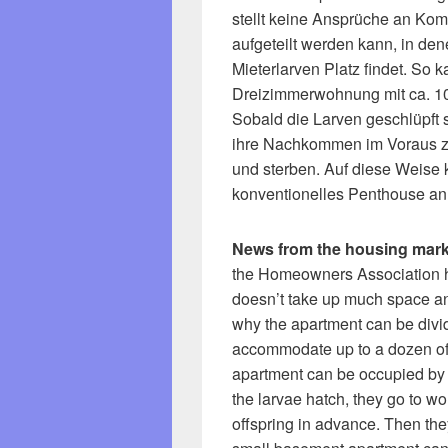
stellt keine Ansprüche an Kom
aufgeteilt werden kann, in de
Mieterlarven Platz findet. So k
Dreizimmerwohnung mit ca. 100
Sobald die Larven geschlüpft si
ihre Nachkommen im Voraus za
und sterben. Auf diese Weise 
konventionelles Penthouse an 
News from the housing mark
the Homeowners Association has
doesn’t take up much space an
why the apartment can be divid
accommodate up to a dozen of 
apartment can be occupied by
the larvae hatch, they go to wor
offspring in advance. Then they