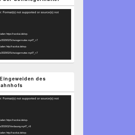
r: Format(s) not supported or source(s) not
laden: https://racskai.de/wp-
ds/2020/02/Schwiegermutter.mp4?_=7
laden: http://racskai.de/wp-
ds/2020/02/Schwiegermutter.mp4?_=7
 Eingeweiden des
bahnhofs
r: Format(s) not supported or source(s) not
laden: https://racskai.de/wp-
ds/2019/11/Verdauung.mp4?_=8
laden: http://racskai.de/wp-