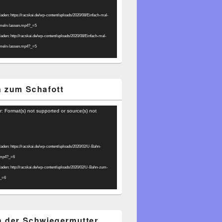
laden: https://racskai.de/wp-content/uploads/2020/08/Einfach-mal-
umeln-lassen.mp4?_=5
laden: http://racskai.de/wp-content/uploads/2020/08/Einfach-mal-
umeln-lassen.mp4?_=5
 zum Schafott
r: Format(s) not supported or source(s) not
laden: https://racskai.de/wp-content/uploads/2020/02/U-Bahn-
.mp4?_=6
laden: http://racskai.de/wp-content/uploads/2020/02/U-Bahn-zum-
?_=6
 der Schwiegermutter