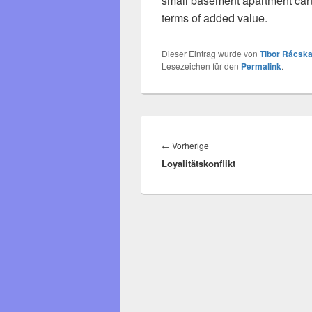
small basement apartment can 
terms of added value.
Dieser Eintrag wurde von
Tibor Rácska
Lesezeichen für den
Permalink
.
Beitragsnavigation
Vorheriger
←
Vorherige
Loyalitätskonflikt
Beitrag: