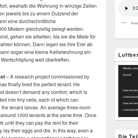
fort, weshalb die Wohnung in winzige Zellen
nen jeweils bis zu einem Dutzend der
ann eine durchschnittliche
Soun
0 Mietern gleichzeitig belegt werden.
nd, gehen sie arbeiten, bis sie die Miete für
hlen können. Dann legen sie ihre Eier ab
kann sogar eine kleine Kellerwohnung ein
Luftbe
Wertschöpfung weit übertreffen.
Video-
Media erro
Player
et
– A research project commissioned by
found
 finally bred the perfect tenant. He
d doesn’t demand any comfort, which is
Datei herunter
content/uploa
ed into tiny cells, each of which can
Datei herunter
the tenant larvae. An average three-room
content/uploa
 around 1000 tenants at the same time. Once
k until they can pay the rent for their
 lay their eggs and die. In this way, even a
Die Te