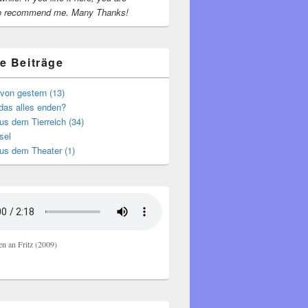
o recommend me.
Many Thanks!
e Beiträge
von gestern (13)
das alles enden?
s dem Tierreich (34)
sel
us dem Theater (1)
en an Fritz (2009)