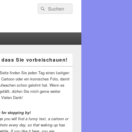
Suchen
Suchen
nach:
 dass Sie vorbeischauen!
-
ch
Seite finden Sie jeden Tag einen lustigen
n Cartoon oder ein komisches Foto, damit
ufwachen schon gelohnt hat. Wenn es
gefällt, dürfen Sie mich gerne weiter
 Vielen Dank!
 for stopping by!
e you will find a funny text, a cartoon or
photo every day, so that waking up has
while.
If you like it here, you are