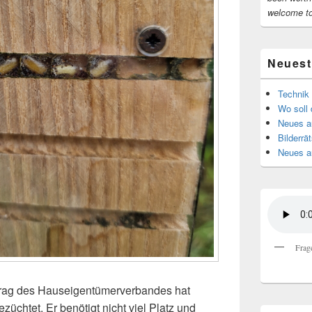
welcome t
Neuest
Technik 
Wo soll 
Neues au
Bilderrät
Neues a
Frag
trag des Hauseigentümerverbandes hat
züchtet. Er benötigt nicht viel Platz und