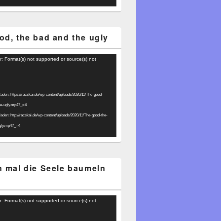
od, the bad and the ugly
r: Format(s) not supported or source(s) not
laden: https://racskai.de/wp-content/uploads/2020/11/The-good-
he-ugly.mp4?_=4
laden: http://racskai.de/wp-content/uploads/2020/11/The-good-the-
gly.mp4?_=4
h mal die Seele baumeln
r: Format(s) not supported or source(s) not