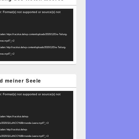
r: Format(s) not supported or source(s) not
laden: https://racskai.de/wp-content/uploads/2020/12/Die-Teilung-
eres.mp4?_=2
laden: http://racskai.de/wp-content/uploads/2020/12/Die-Teilung-
eres.mp4?_=2
d meiner Seele
r: Format(s) not supported or source(s) not
laden: https://racskai.de/wp-
ads/2020/11/La%CC%88rmende-Leere.mp4?_=3
laden: http://racskai.de/wp-
ads/2020/11/La%CC%88rmende-Leere.mp4?_=3