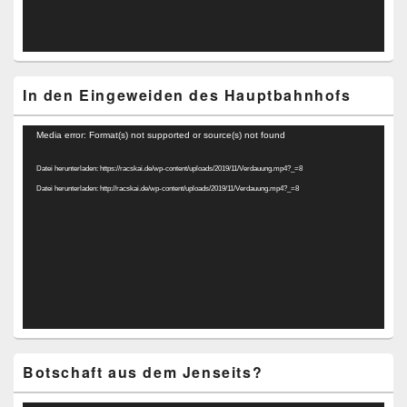
In den Eingeweiden des Hauptbahnhofs
Video-
Media error: Format(s) not supported or source(s) not found
Player
Datei herunterladen: https://racskai.de/wp-content/uploads/2019/11/Verdauung.mp4?_=8
Datei herunterladen: http://racskai.de/wp-content/uploads/2019/11/Verdauung.mp4?_=8
Botschaft aus dem Jenseits?