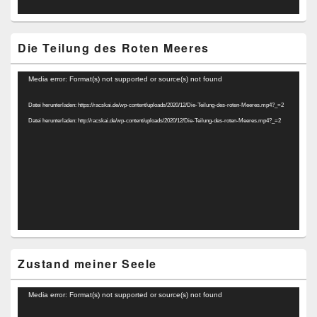
Die Teilung des Roten Meeres
Video-
Media error: Format(s) not supported or source(s) not found
Player
Datei herunterladen: https://racskai.de/wp-content/uploads/2020/12/Die-Teilung-des-roten-Meeres.mp4?_=2
Datei herunterladen: http://racskai.de/wp-content/uploads/2020/12/Die-Teilung-des-roten-Meeres.mp4?_=2
Zustand meiner Seele
Video-
Media error: Format(s) not supported or source(s) not found
Player