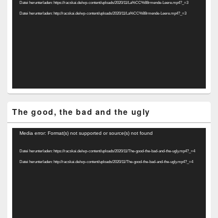
Datei herunterladen: https://racskai.de/wp-content/uploads/2020/11/La%CC%88rmende-Leere.mp4?_=3
Datei herunterladen: http://racskai.de/wp-content/uploads/2020/11/La%CC%88rmende-Leere.mp4?_=3
The good, the bad and the ugly
Video-
Media error: Format(s) not supported or source(s) not found
Player
Datei herunterladen: https://racskai.de/wp-content/uploads/2020/11/The-good-the-bad-and-the-ugly.mp4?_=4
Datei herunterladen: http://racskai.de/wp-content/uploads/2020/11/The-good-the-bad-and-the-ugly.mp4?_=4