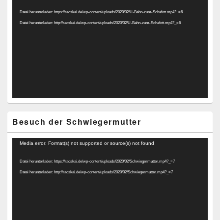
Player
Datei herunterladen: https://racskai.de/wp-content/uploads/2020/02/U-Bahn-zum-Schafott.mp4?_=6
Datei herunterladen: http://racskai.de/wp-content/uploads/2020/02/U-Bahn-zum-Schafott.mp4?_=6
Besuch der Schwiegermutter
Video-
Media error: Format(s) not supported or source(s) not found
Player
Datei herunterladen: https://racskai.de/wp-content/uploads/2020/02/Schwiegermutter.mp4?_=7
Datei herunterladen: http://racskai.de/wp-content/uploads/2020/02/Schwiegermutter.mp4?_=7