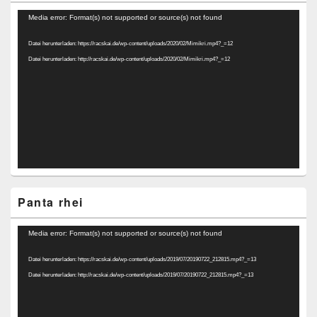
Video-
Media error: Format(s) not supported or source(s) not found
Player
Datei herunterladen: https://racskai.de/wp-content/uploads/2020/02/Mimikri.mp4?_=12
Datei herunterladen: http://racskai.de/wp-content/uploads/2020/02/Mimikri.mp4?_=12
Panta rhei
Video-
Media error: Format(s) not supported or source(s) not found
Player
Datei herunterladen: https://racskai.de/wp-content/uploads/2019/07/20190722_212815.mp4?_=13
Datei herunterladen: http://racskai.de/wp-content/uploads/2019/07/20190722_212815.mp4?_=13