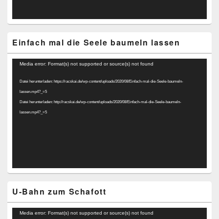
Einfach mal die Seele baumeln lassen
Video-
Media error: Format(s) not supported or source(s) not found
Player
Datei herunterladen: https://racskai.de/wp-content/uploads/2020/08/Einfach-mal-die-Seele-baumeln-
lassen.mp4?_=5
Datei herunterladen: http://racskai.de/wp-content/uploads/2020/08/Einfach-mal-die-Seele-baumeln-
lassen.mp4?_=5
U-Bahn zum Schafott
Video-
Media error: Format(s) not supported or source(s) not found