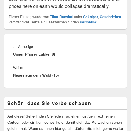
prices here on earth would collapse dramatically.
Dieser Eintrag wurde von
Tibor Rácskai
unter
Geknipst
,
Geschrieben
veröffentlicht. Setze ein Lesezeichen für den
Permalink
.
Beitragsnavigation
Vorheriger
←
Vorherige
Unser Pfarrer Lübke (9)
Beitrag:
Nächster
Weiter
→
Neues aus dem Wald (15)
Beitrag:
Primärer
Schön, dass Sie vorbeischauen!
Seitenleisten-
Widgetbereich
Auf dieser Seite finden Sie jeden Tag einen lustigen Text, einen
Cartoon oder ein komisches Foto, damit sich das Aufwachen schon
gelohnt hat. Wenn es Ihnen hier gefällt, dürfen Sie mich gerne weiter