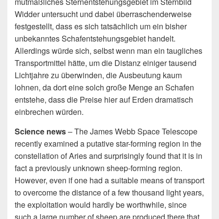
mutmaßliches Sternentstehungsgebiet im Sternbild
Widder untersucht und dabei überraschenderweise
festgestellt, dass es sich tatsächlich um ein bisher
unbekanntes Schafentstehungsgebiet handelt.
Allerdings würde sich, selbst wenn man ein taugliches
Transportmittel hätte, um die Distanz einiger tausend
Lichtjahre zu überwinden, die Ausbeutung kaum
lohnen, da dort eine solch große Menge an Schafen
entstehe, dass die Preise hier auf Erden dramatisch
einbrechen würden.
Science news
– The James Webb Space Telescope
recently examined a putative star-forming region in the
constellation of Aries and surprisingly found that it is in
fact a previously unknown sheep-forming region.
However, even if one had a suitable means of transport
to overcome the distance of a few thousand light years,
the exploitation would hardly be worthwhile, since
such a large number of sheep are produced there that