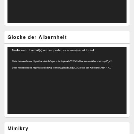
Glocke der Albernheit
Video-
Media error: Format(s) not supported or source(s) not found
Player
Datei herunterladen: https://racskai.de/wp-content/uploads/2019/07/Glocke-der-Albernheit.mp4?_=11
Datei herunterladen: http://racskai.de/wp-content/uploads/2019/07/Glocke-der-Albernheit.mp4?_=11
Mimikry