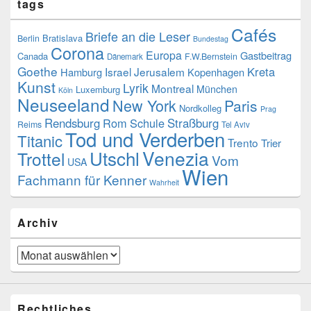
tags
Cafés
Briefe an die Leser
Bratislava
Berlin
Bundestag
Corona
Europa
Gastbeitrag
Canada
F.W.Bernstein
Dänemark
Goethe
Kreta
Israel
Jerusalem
Hamburg
Kopenhagen
Kunst
Lyrik
Montreal
München
Luxemburg
Köln
Neuseeland
New York
Paris
Nordkolleg
Prag
Rendsburg
Rom
Schule
Straßburg
Reims
Tel Aviv
Tod und Verderben
Titanic
Trento
Trier
Utschl
Venezia
Trottel
Vom
USA
Wien
Fachmann für Kenner
Wahrheit
Archiv
Archiv
Rechtliches