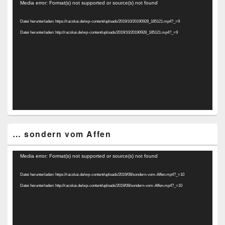
Video-
Media error: Format(s) not supported or source(s) not found
Player
Datei herunterladen: https://racskai.de/wp-content/uploads/2019/10/20190928_185121.mp4?_=9
Datei herunterladen: http://racskai.de/wp-content/uploads/2019/10/20190928_185121.mp4?_=9
… sondern vom Affen
Video-
Media error: Format(s) not supported or source(s) not found
Player
Datei herunterladen: https://racskai.de/wp-content/uploads/2019/08/sondern-vom-Affen.mp4?_=10
Datei herunterladen: http://racskai.de/wp-content/uploads/2019/08/sondern-vom-Affen.mp4?_=10