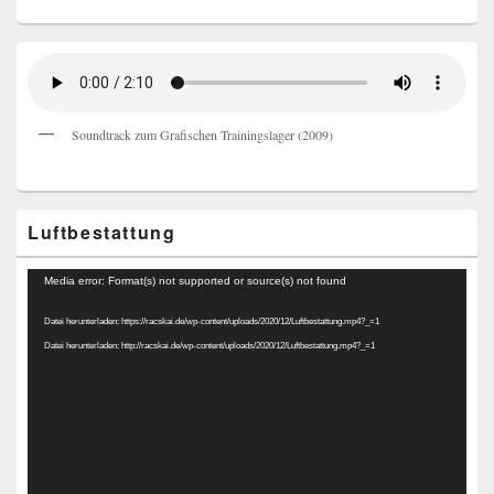
Soundtrack zum Grafischen Trainingslager (2009)
Luftbestattung
Video-
Media error: Format(s) not supported or source(s) not found
Player
Datei herunterladen: https://racskai.de/wp-content/uploads/2020/12/Luftbestattung.mp4?_=1
Datei herunterladen: http://racskai.de/wp-content/uploads/2020/12/Luftbestattung.mp4?_=1