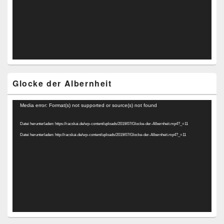
Glocke der Albernheit
Video-
Media error: Format(s) not supported or source(s) not found
Player
Datei herunterladen: https://racskai.de/wp-content/uploads/2019/07/Glocke-der-Albernheit.mp4?_=11
Datei herunterladen: http://racskai.de/wp-content/uploads/2019/07/Glocke-der-Albernheit.mp4?_=11