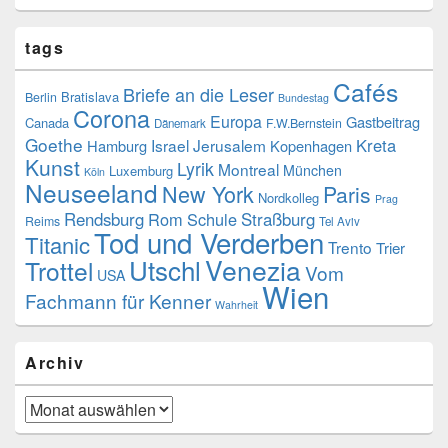
tags
Cafés
Briefe an die Leser
Bratislava
Berlin
Bundestag
Corona
Europa
Gastbeitrag
Canada
F.W.Bernstein
Dänemark
Goethe
Kreta
Israel
Jerusalem
Hamburg
Kopenhagen
Kunst
Lyrik
Montreal
München
Luxemburg
Köln
Neuseeland
New York
Paris
Nordkolleg
Prag
Rendsburg
Rom
Schule
Straßburg
Reims
Tel Aviv
Tod und Verderben
Titanic
Trento
Trier
Utschl
Venezia
Trottel
Vom
USA
Wien
Fachmann für Kenner
Wahrheit
Archiv
Archiv