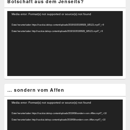
Botschaft aus dem Jenseits?
Video-
Media error: Format(s) not supported or source(s) not found
Player
Datei herunterladen: https://racskai.de/wp-content/uploads/2019/10/20190928_185121.mp4?_=9
Datei herunterladen: http://racskai.de/wp-content/uploads/2019/10/20190928_185121.mp4?_=9
… sondern vom Affen
Video-
Media error: Format(s) not supported or source(s) not found
Player
Datei herunterladen: https://racskai.de/wp-content/uploads/2019/08/sondern-vom-Affen.mp4?_=10
Datei herunterladen: http://racskai.de/wp-content/uploads/2019/08/sondern-vom-Affen.mp4?_=10