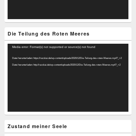
Die Teilung des Roten Meeres
Video-
Media error: Format(s) not supported or source(s) not found
Player
Datei herunterladen: https://racskai.de/wp-content/uploads/2020/12/Die-Teilung-des-roten-Meeres.mp4?_=2
Datei herunterladen: http://racskai.de/wp-content/uploads/2020/12/Die-Teilung-des-roten-Meeres.mp4?_=2
Zustand meiner Seele