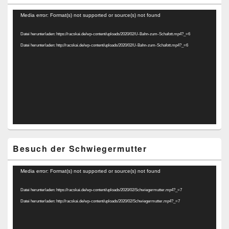
Video-
Media error: Format(s) not supported or source(s) not found
Player
Datei herunterladen: https://racskai.de/wp-content/uploads/2020/02/U-Bahn-zum-Schafott.mp4?_=6
Datei herunterladen: http://racskai.de/wp-content/uploads/2020/02/U-Bahn-zum-Schafott.mp4?_=6
Besuch der Schwiegermutter
Video-
Media error: Format(s) not supported or source(s) not found
Player
Datei herunterladen: https://racskai.de/wp-content/uploads/2020/02/Schwiegermutter.mp4?_=7
Datei herunterladen: http://racskai.de/wp-content/uploads/2020/02/Schwiegermutter.mp4?_=7