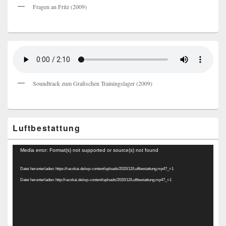
Fragen an Fritz (2009)
Soundtrack zum Grafischen Trainingslager (2009)
Luftbestattung
Video-
Media error: Format(s) not supported or source(s) not found
Player
Datei herunterladen: https://racskai.de/wp-content/uploads/2020/12/Luftbestattung.mp4?_=1
Datei herunterladen: http://racskai.de/wp-content/uploads/2020/12/Luftbestattung.mp4?_=1