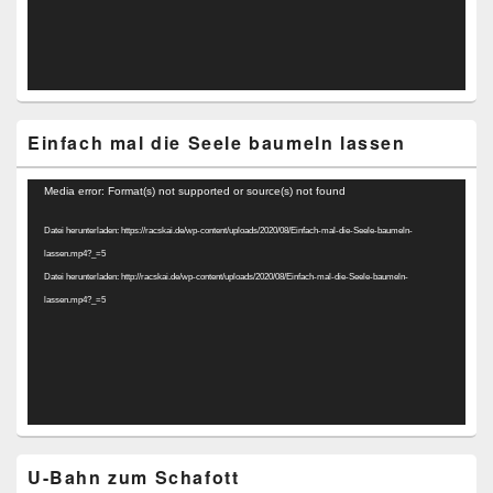
Einfach mal die Seele baumeln lassen
Video-
Media error: Format(s) not supported or source(s) not found
Player
Datei herunterladen: https://racskai.de/wp-content/uploads/2020/08/Einfach-mal-die-Seele-baumeln-
lassen.mp4?_=5
Datei herunterladen: http://racskai.de/wp-content/uploads/2020/08/Einfach-mal-die-Seele-baumeln-
lassen.mp4?_=5
U-Bahn zum Schafott