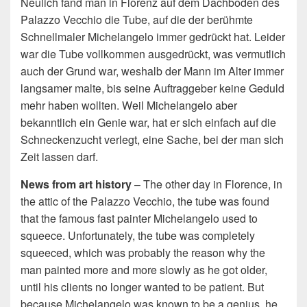
Neulich fand man in Florenz auf dem Dachboden des
Palazzo Vecchio die Tube, auf die der berühmte
Schnellmaler Michelangelo immer gedrückt hat. Leider
war die Tube vollkommen ausgedrückt, was vermutlich
auch der Grund war, weshalb der Mann im Alter immer
langsamer malte, bis seine Auftraggeber keine Geduld
mehr haben wollten. Weil Michelangelo aber
bekanntlich ein Genie war, hat er sich einfach auf die
Schneckenzucht verlegt, eine Sache, bei der man sich
Zeit lassen darf.
News from art history
– The other day in Florence, in
the attic of the Palazzo Vecchio, the tube was found
that the famous fast painter Michelangelo used to
squeece. Unfortunately, the tube was completely
squeeced, which was probably the reason why the
man painted more and more slowly as he got older,
until his clients no longer wanted to be patient. But
because Michelangelo was known to be a genius, he