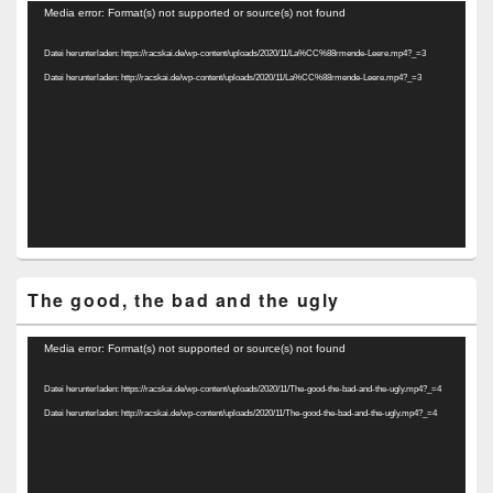
Video-
Media error: Format(s) not supported or source(s) not found
Player
Datei herunterladen: https://racskai.de/wp-content/uploads/2020/11/La%CC%88rmende-Leere.mp4?_=3
Datei herunterladen: http://racskai.de/wp-content/uploads/2020/11/La%CC%88rmende-Leere.mp4?_=3
The good, the bad and the ugly
Video-
Media error: Format(s) not supported or source(s) not found
Player
Datei herunterladen: https://racskai.de/wp-content/uploads/2020/11/The-good-the-bad-and-the-ugly.mp4?_=4
Datei herunterladen: http://racskai.de/wp-content/uploads/2020/11/The-good-the-bad-and-the-ugly.mp4?_=4