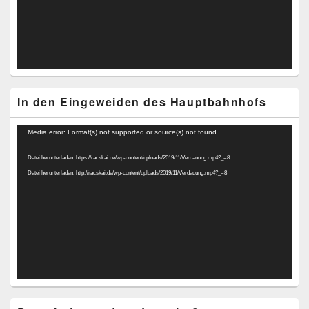
In den Eingeweiden des Hauptbahnhofs
Video-
Media error: Format(s) not supported or source(s) not found
Player
Datei herunterladen: https://racskai.de/wp-content/uploads/2019/11/Verdauung.mp4?_=8
Datei herunterladen: http://racskai.de/wp-content/uploads/2019/11/Verdauung.mp4?_=8