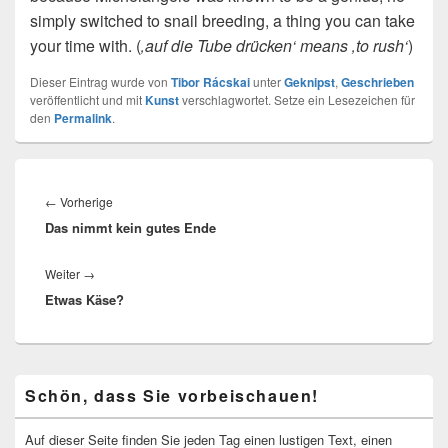
simply switched to snail breeding, a thing you can take
your time with. (
‚auf die Tube drücken‘ means ‚to rush‘
)
Dieser Eintrag wurde von
Tibor Rácskai
unter
Geknipst
,
Geschrieben
veröffentlicht und mit
Kunst
verschlagwortet. Setze ein Lesezeichen für
den
Permalink
.
Beitragsnavigation
Vorheriger
←
Vorherige
Das nimmt kein gutes Ende
Beitrag:
Nächster
Weiter
→
Etwas Käse?
Beitrag:
Primärer
Schön, dass Sie vorbeischauen!
Seitenleisten-
Widgetbereich
Auf dieser Seite finden Sie jeden Tag einen lustigen Text, einen