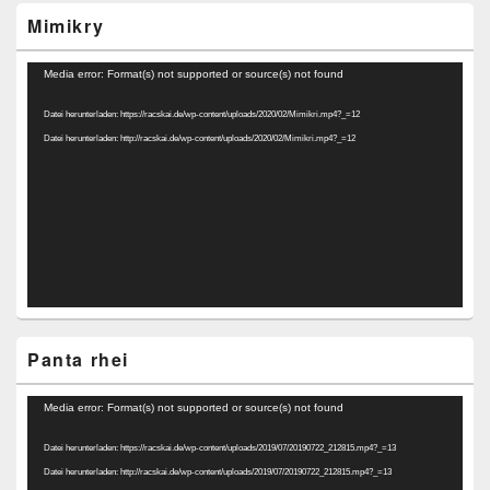
Mimikry
Video-
Media error: Format(s) not supported or source(s) not found
Player
Datei herunterladen: https://racskai.de/wp-content/uploads/2020/02/Mimikri.mp4?_=12
Datei herunterladen: http://racskai.de/wp-content/uploads/2020/02/Mimikri.mp4?_=12
Panta rhei
Video-
Media error: Format(s) not supported or source(s) not found
Player
Datei herunterladen: https://racskai.de/wp-content/uploads/2019/07/20190722_212815.mp4?_=13
Datei herunterladen: http://racskai.de/wp-content/uploads/2019/07/20190722_212815.mp4?_=13