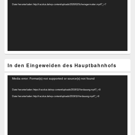
Datei herunterladen: http://racskai.de/wp-content/uploads/2020/02/Schwiegermutter.mp4?_=7
In den Eingeweiden des Hauptbahnhofs
Video-
Media error: Format(s) not supported or source(s) not found
Player
Datei herunterladen: https://racskai.de/wp-content/uploads/2019/11/Verdauung.mp4?_=8
Datei herunterladen: http://racskai.de/wp-content/uploads/2019/11/Verdauung.mp4?_=8