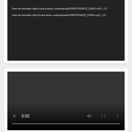
Player
Datei herunterladen: https://racskai.de/wp-content/uploads/2019/07/20190722_212815.mp4?_=13
Datei herunterladen: http://racskai.de/wp-content/uploads/2019/07/20190722_212815.mp4?_=13