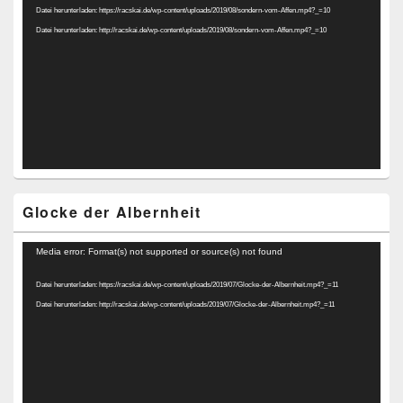
Datei herunterladen: https://racskai.de/wp-content/uploads/2019/08/sondern-vom-Affen.mp4?_=10
Datei herunterladen: http://racskai.de/wp-content/uploads/2019/08/sondern-vom-Affen.mp4?_=10
Glocke der Albernheit
Video-
Media error: Format(s) not supported or source(s) not found
Player
Datei herunterladen: https://racskai.de/wp-content/uploads/2019/07/Glocke-der-Albernheit.mp4?_=11
Datei herunterladen: http://racskai.de/wp-content/uploads/2019/07/Glocke-der-Albernheit.mp4?_=11