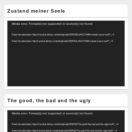
Zustand meiner Seele
Video-
Media error: Format(s) not supported or source(s) not found
Player
Datei herunterladen: https://racskai.de/wp-content/uploads/2020/11/La%CC%88rmende-Leere.mp4?_=3
Datei herunterladen: http://racskai.de/wp-content/uploads/2020/11/La%CC%88rmende-Leere.mp4?_=3
The good, the bad and the ugly
Video-
Media error: Format(s) not supported or source(s) not found
Player
Datei herunterladen: https://racskai.de/wp-content/uploads/2020/11/The-good-the-bad-and-the-ugly.mp4?_=4
Datei herunterladen: http://racskai.de/wp-content/uploads/2020/11/The-good-the-bad-and-the-ugly.mp4?_=4