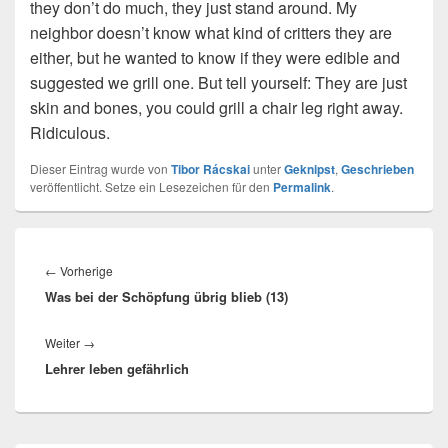
they don’t do much, they just stand around. My
neighbor doesn’t know what kind of critters they are
either, but he wanted to know if they were edible and
suggested we grill one. But tell yourself: They are just
skin and bones, you could grill a chair leg right away.
Ridiculous.
Dieser Eintrag wurde von
Tibor Rácskai
unter
Geknipst
,
Geschrieben
veröffentlicht. Setze ein Lesezeichen für den
Permalink
.
Beitragsnavigation
Vorheriger
←
Vorherige
Was bei der Schöpfung übrig blieb (13)
Beitrag:
Nächster
Weiter
→
Lehrer leben gefährlich
Beitrag: