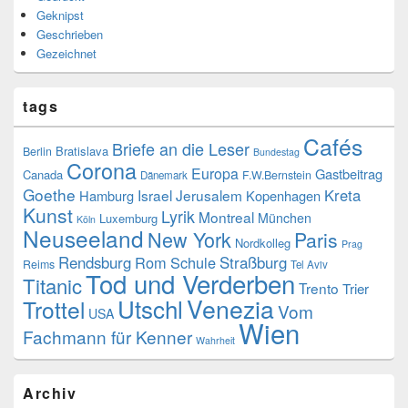
Geknipst
Geschrieben
Gezeichnet
tags
Cafés
Briefe an die Leser
Bratislava
Berlin
Bundestag
Corona
Europa
Gastbeitrag
Canada
F.W.Bernstein
Dänemark
Goethe
Kreta
Israel
Jerusalem
Hamburg
Kopenhagen
Kunst
Lyrik
Montreal
München
Luxemburg
Köln
Neuseeland
New York
Paris
Nordkolleg
Prag
Rendsburg
Rom
Schule
Straßburg
Reims
Tel Aviv
Tod und Verderben
Titanic
Trento
Trier
Venezia
Utschl
Trottel
Vom
USA
Wien
Fachmann für Kenner
Wahrheit
Archiv