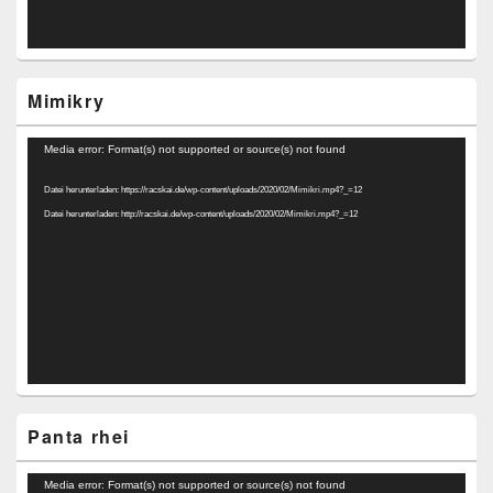
Mimikry
Video-
Media error: Format(s) not supported or source(s) not found
Player
Datei herunterladen: https://racskai.de/wp-content/uploads/2020/02/Mimikri.mp4?_=12
Datei herunterladen: http://racskai.de/wp-content/uploads/2020/02/Mimikri.mp4?_=12
Panta rhei
Video-
Media error: Format(s) not supported or source(s) not found