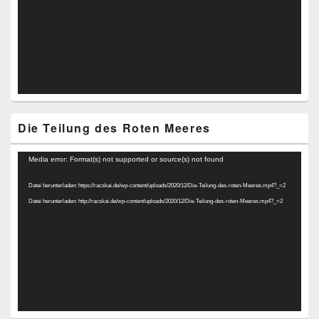
Die Teilung des Roten Meeres
Video-
Media error: Format(s) not supported or source(s) not found
Player
Datei herunterladen: https://racskai.de/wp-content/uploads/2020/12/Die-Teilung-des-roten-Meeres.mp4?_=2
Datei herunterladen: http://racskai.de/wp-content/uploads/2020/12/Die-Teilung-des-roten-Meeres.mp4?_=2