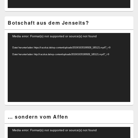
Botschaft aus dem Jenseits?
Video-
Media error: Format(s) not supported or source(s) not found
Player
Datei herunterladen: https://racskai.de/wp-content/uploads/2019/10/20190928_185121.mp4?_=9
Datei herunterladen: http://racskai.de/wp-content/uploads/2019/10/20190928_185121.mp4?_=9
… sondern vom Affen
Video-
Media error: Format(s) not supported or source(s) not found
Player