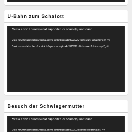
U-Bahn zum Schafott
Video-
Media error: Format(s) not supported or source(s) not found
Player
Datei herunterladen: https://racskai.de/wp-content/uploads/2020/02/U-Bahn-zum-Schafott.mp4?_=6
Datei herunterladen: http://racskai.de/wp-content/uploads/2020/02/U-Bahn-zum-Schafott.mp4?_=6
Besuch der Schwiegermutter
Video-
Media error: Format(s) not supported or source(s) not found
Player
Datei herunterladen: https://racskai.de/wp-content/uploads/2020/02/Schwiegermutter.mp4?_=7