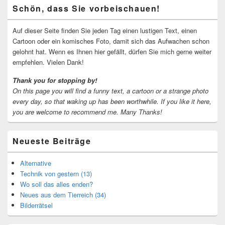
Primärer
Schön, dass Sie vorbeischauen!
Seitenleisten-
Widgetbereich
Auf dieser Seite finden Sie jeden Tag einen lustigen Text, einen
Cartoon oder ein komisches Foto, damit sich das Aufwachen schon
gelohnt hat. Wenn es Ihnen hier gefällt, dürfen Sie mich gerne weiter
empfehlen. Vielen Dank!
Thank you for stopping by!
On this page you will find a funny text, a cartoon or a strange photo
every day, so that waking up has been worthwhile.
If you like it here,
you are welcome to recommend me.
Many Thanks!
Neueste Beiträge
Alternative
Technik von gestern (13)
Wo soll das alles enden?
Neues aus dem Tierreich (34)
Bilderrätsel