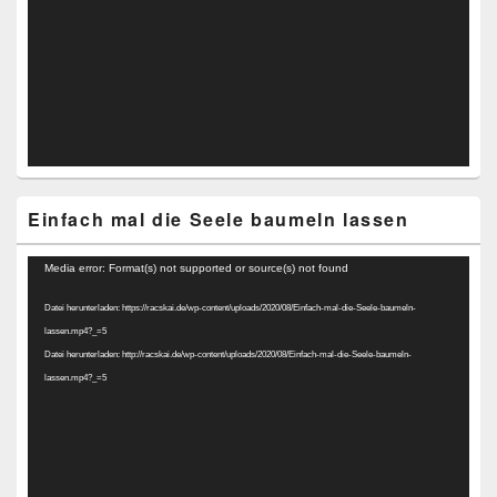
Einfach mal die Seele baumeln lassen
Video-
Media error: Format(s) not supported or source(s) not found
Player
Datei herunterladen: https://racskai.de/wp-content/uploads/2020/08/Einfach-mal-die-Seele-baumeln-
lassen.mp4?_=5
Datei herunterladen: http://racskai.de/wp-content/uploads/2020/08/Einfach-mal-die-Seele-baumeln-
lassen.mp4?_=5