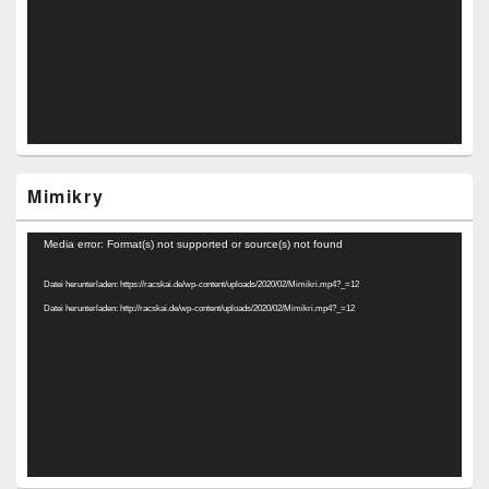
Mimikry
Video-
Media error: Format(s) not supported or source(s) not found
Player
Datei herunterladen: https://racskai.de/wp-content/uploads/2020/02/Mimikri.mp4?_=12
Datei herunterladen: http://racskai.de/wp-content/uploads/2020/02/Mimikri.mp4?_=12