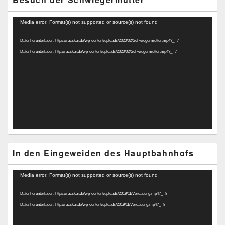
Video-
Media error: Format(s) not supported or source(s) not found
Player
Datei herunterladen: https://racskai.de/wp-content/uploads/2020/02/Schwiegermutter.mp4?_=7
Datei herunterladen: http://racskai.de/wp-content/uploads/2020/02/Schwiegermutter.mp4?_=7
In den Eingeweiden des Hauptbahnhofs
Video-
Media error: Format(s) not supported or source(s) not found
Player
Datei herunterladen: https://racskai.de/wp-content/uploads/2019/11/Verdauung.mp4?_=8
Datei herunterladen: http://racskai.de/wp-content/uploads/2019/11/Verdauung.mp4?_=8