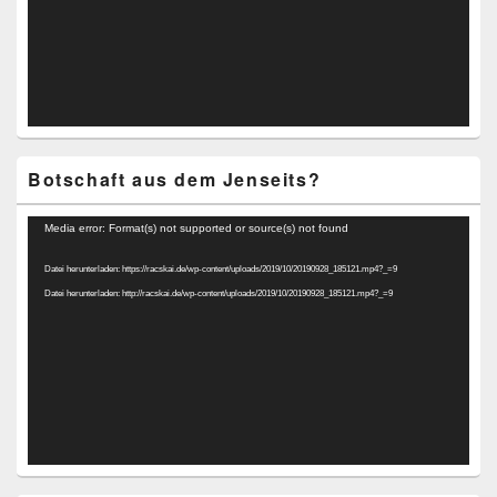
Botschaft aus dem Jenseits?
Video-
Media error: Format(s) not supported or source(s) not found
Player
Datei herunterladen: https://racskai.de/wp-content/uploads/2019/10/20190928_185121.mp4?_=9
Datei herunterladen: http://racskai.de/wp-content/uploads/2019/10/20190928_185121.mp4?_=9