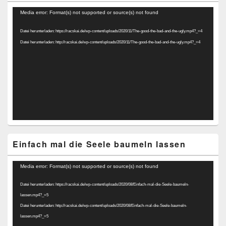
Video-
Media error: Format(s) not supported or source(s) not found
Player
Datei herunterladen: https://racskai.de/wp-content/uploads/2020/11/The-good-the-bad-and-the-ugly.mp4?_=4
Datei herunterladen: http://racskai.de/wp-content/uploads/2020/11/The-good-the-bad-and-the-ugly.mp4?_=4
Einfach mal die Seele baumeln lassen
Video-
Media error: Format(s) not supported or source(s) not found
Player
Datei herunterladen: https://racskai.de/wp-content/uploads/2020/08/Einfach-mal-die-Seele-baumeln-
lassen.mp4?_=5
Datei herunterladen: http://racskai.de/wp-content/uploads/2020/08/Einfach-mal-die-Seele-baumeln-
lassen.mp4?_=5