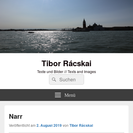
Tibor Rácskai
Texte und Bilder /// Texts and Images
Suchen
Suchen
nach:
Menü
Narr
Veröffentlicht am
2. August 2019
von
Tibor Rácskai