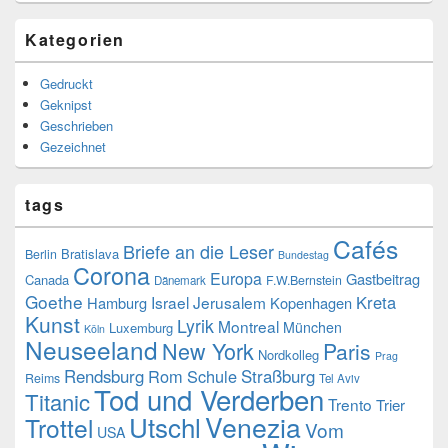
Kategorien
Gedruckt
Geknipst
Geschrieben
Gezeichnet
tags
Cafés
Briefe an die Leser
Bratislava
Berlin
Bundestag
Corona
Europa
Gastbeitrag
Canada
F.W.Bernstein
Dänemark
Goethe
Kreta
Israel
Jerusalem
Hamburg
Kopenhagen
Kunst
Lyrik
Montreal
München
Luxemburg
Köln
Neuseeland
New York
Paris
Nordkolleg
Prag
Rendsburg
Rom
Schule
Straßburg
Reims
Tel Aviv
Tod und Verderben
Titanic
Trento
Trier
Venezia
Utschl
Trottel
Vom
USA