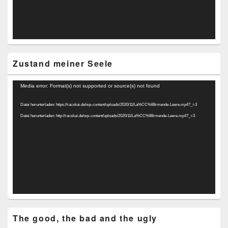
Zustand meiner Seele
Video-
Media error: Format(s) not supported or source(s) not found
Player
Datei herunterladen: https://racskai.de/wp-content/uploads/2020/11/La%CC%88rmende-Leere.mp4?_=3
Datei herunterladen: http://racskai.de/wp-content/uploads/2020/11/La%CC%88rmende-Leere.mp4?_=3
The good, the bad and the ugly