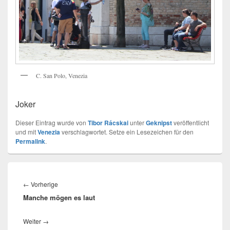
C. San Polo, Venezia
Joker
Dieser Eintrag wurde von
Tibor Rácskai
unter
Geknipst
veröffentlicht
und mit
Venezia
verschlagwortet. Setze ein Lesezeichen für den
Permalink
.
Beitragsnavigation
Vorheriger
←
Vorherige
Manche mögen es laut
Beitrag:
Nächster
Weiter
→