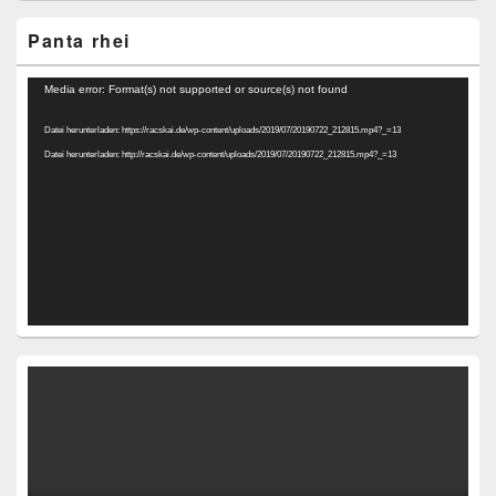
Panta rhei
Video-
Media error: Format(s) not supported or source(s) not found
Player
Datei herunterladen: https://racskai.de/wp-content/uploads/2019/07/20190722_212815.mp4?_=13
Datei herunterladen: http://racskai.de/wp-content/uploads/2019/07/20190722_212815.mp4?_=13