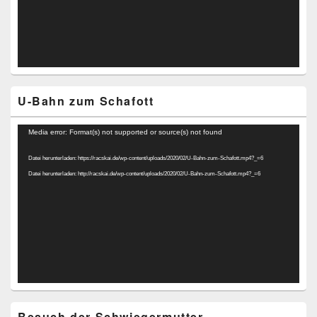
U-Bahn zum Schafott
Video-
Media error: Format(s) not supported or source(s) not found
Player
Datei herunterladen: https://racskai.de/wp-content/uploads/2020/02/U-Bahn-zum-Schafott.mp4?_=6
Datei herunterladen: http://racskai.de/wp-content/uploads/2020/02/U-Bahn-zum-Schafott.mp4?_=6
Besuch der Schwiegermutter