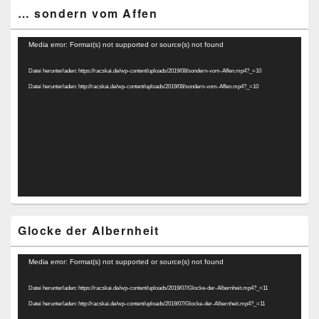
… sondern vom Affen
Video-
Media error: Format(s) not supported or source(s) not found
Player
Datei herunterladen: https://racskai.de/wp-content/uploads/2019/08/sondern-vom-Affen.mp4?_=10
Datei herunterladen: http://racskai.de/wp-content/uploads/2019/08/sondern-vom-Affen.mp4?_=10
Glocke der Albernheit
Video-
Media error: Format(s) not supported or source(s) not found
Player
Datei herunterladen: https://racskai.de/wp-content/uploads/2019/07/Glocke-der-Albernheit.mp4?_=11
Datei herunterladen: http://racskai.de/wp-content/uploads/2019/07/Glocke-der-Albernheit.mp4?_=11