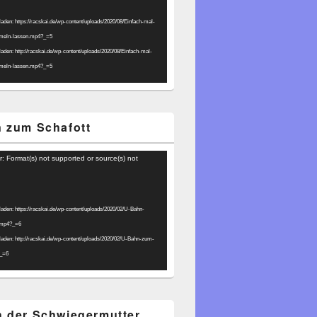
laden: https://racskai.de/wp-content/uploads/2020/08/Einfach-mal-
umeln-lassen.mp4?_=5
laden: http://racskai.de/wp-content/uploads/2020/08/Einfach-mal-
umeln-lassen.mp4?_=5
 zum Schafott
r: Format(s) not supported or source(s) not
laden: https://racskai.de/wp-content/uploads/2020/02/U-Bahn-
.mp4?_=6
laden: http://racskai.de/wp-content/uploads/2020/02/U-Bahn-zum-
?_=6
 der Schwiegermutter