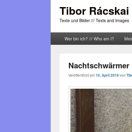
Tibor Rácskai
Texte und Bilder /// Texts and Images
Primäres
Wer bin ich? /// Who am I?
Mei
Menü
Nachtschwärmer
Veröffentlicht am
10. April 2019
von
Tib