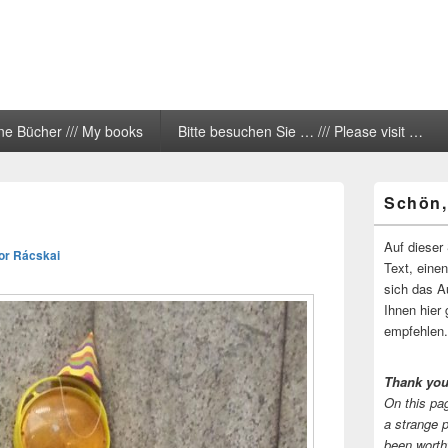
ne Bücher /// My books
Bitte besuchen Sie … /// Please visit …
Primärer
Schön,
Seitenleisten
Widgetberei
Auf dieser 
or Rácskai
Text, eine
sich das A
Ihnen hier 
empfehlen.
Thank you
On this pag
a strange 
been worth