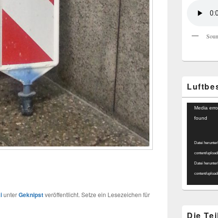
Soun
Luftbe
Video-
Media erro
Player
found
Datei herunter
content/uploa
Datei herunter
content/uploa
i
unter
Geknipst
veröffentlicht. Setze ein Lesezeichen für
Die Te