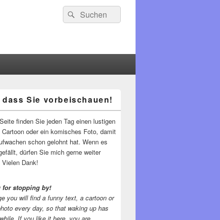
Suchen
Suchen
nach:
 dass Sie vorbeischauen!
-
ch
Seite finden Sie jeden Tag einen lustigen
n Cartoon oder ein komisches Foto, damit
ufwachen schon gelohnt hat. Wenn es
gefällt, dürfen Sie mich gerne weiter
 Vielen Dank!
 for stopping by!
e you will find a funny text, a cartoon or
photo every day, so that waking up has
while.
If you like it here, you are