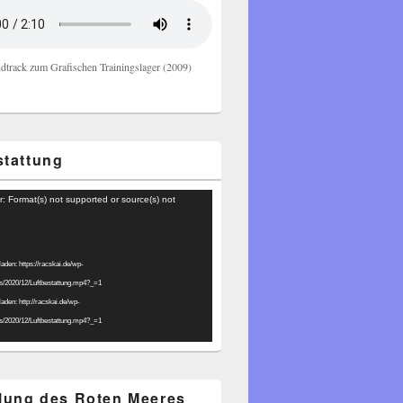
dtrack zum Grafischen Trainingslager (2009)
stattung
r: Format(s) not supported or source(s) not
laden: https://racskai.de/wp-
ds/2020/12/Luftbestattung.mp4?_=1
laden: http://racskai.de/wp-
ds/2020/12/Luftbestattung.mp4?_=1
ilung des Roten Meeres