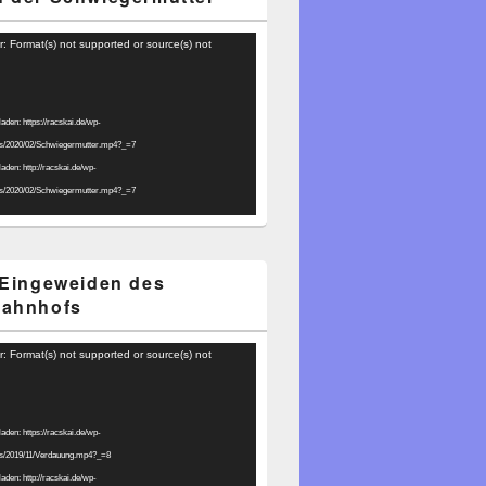
r: Format(s) not supported or source(s) not
laden: https://racskai.de/wp-
ds/2020/02/Schwiegermutter.mp4?_=7
laden: http://racskai.de/wp-
ds/2020/02/Schwiegermutter.mp4?_=7
 Eingeweiden des
bahnhofs
r: Format(s) not supported or source(s) not
laden: https://racskai.de/wp-
ds/2019/11/Verdauung.mp4?_=8
laden: http://racskai.de/wp-