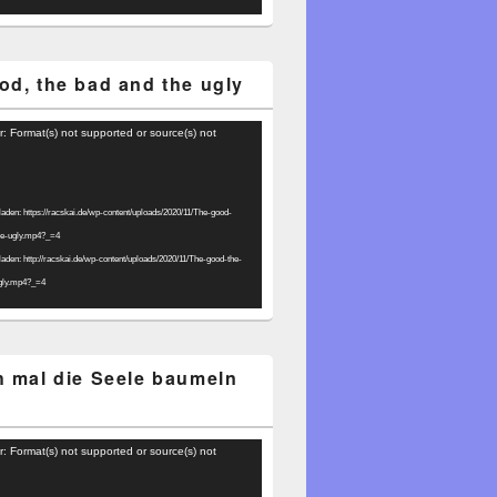
od, the bad and the ugly
r: Format(s) not supported or source(s) not
laden: https://racskai.de/wp-content/uploads/2020/11/The-good-
he-ugly.mp4?_=4
laden: http://racskai.de/wp-content/uploads/2020/11/The-good-the-
gly.mp4?_=4
h mal die Seele baumeln
r: Format(s) not supported or source(s) not