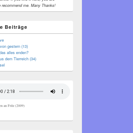
o recommend me.
Many Thanks!
e Beiträge
ive
von gestern (13)
das alles enden?
s dem Tierreich (34)
sel
en an Fritz (2009)