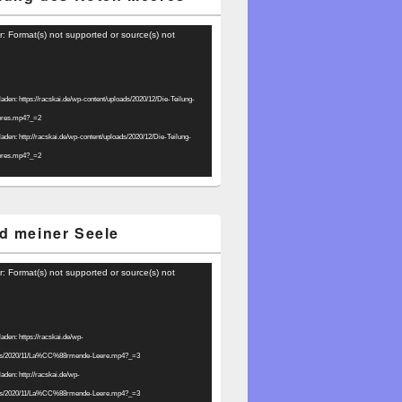
r: Format(s) not supported or source(s) not
laden: https://racskai.de/wp-content/uploads/2020/12/Die-Teilung-
eres.mp4?_=2
laden: http://racskai.de/wp-content/uploads/2020/12/Die-Teilung-
eres.mp4?_=2
d meiner Seele
r: Format(s) not supported or source(s) not
laden: https://racskai.de/wp-
ads/2020/11/La%CC%88rmende-Leere.mp4?_=3
laden: http://racskai.de/wp-
ads/2020/11/La%CC%88rmende-Leere.mp4?_=3