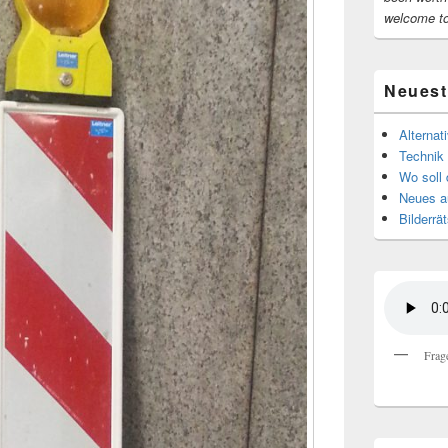
welcome t
Neuest
Alternat
Technik 
Wo soll 
Neues au
Bilderrät
Frag