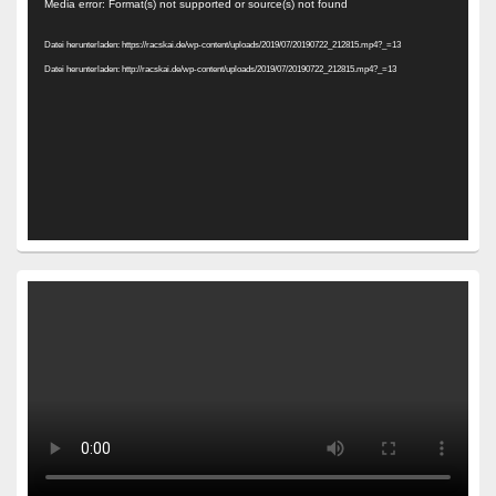
Video-
Media error: Format(s) not supported or source(s) not found
Player
Datei herunterladen: https://racskai.de/wp-content/uploads/2019/07/20190722_212815.mp4?_=13
Datei herunterladen: http://racskai.de/wp-content/uploads/2019/07/20190722_212815.mp4?_=13