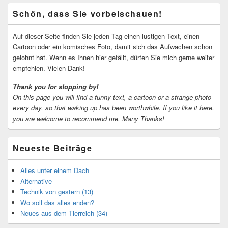
Primärer
Schön, dass Sie vorbeischauen!
Seitenleisten-
Widgetbereich
Auf dieser Seite finden Sie jeden Tag einen lustigen Text, einen
Cartoon oder ein komisches Foto, damit sich das Aufwachen schon
gelohnt hat. Wenn es Ihnen hier gefällt, dürfen Sie mich gerne weiter
empfehlen. Vielen Dank!
Thank you for stopping by!
On this page you will find a funny text, a cartoon or a strange photo
every day, so that waking up has been worthwhile.
If you like it here,
you are welcome to recommend me.
Many Thanks!
Neueste Beiträge
Alles unter einem Dach
Alternative
Technik von gestern (13)
Wo soll das alles enden?
Neues aus dem Tierreich (34)