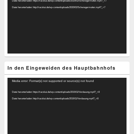
Datei herunterladen: https://racskai.de/wp-content/uploads/2020/02/Schwiegermutter.mp4?_=7
Datei herunterladen: http://racskai.de/wp-content/uploads/2020/02/Schwiegermutter.mp4?_=7
In den Eingeweiden des Hauptbahnhofs
Video-
Media error: Format(s) not supported or source(s) not found
Player
Datei herunterladen: https://racskai.de/wp-content/uploads/2019/11/Verdauung.mp4?_=8
Datei herunterladen: http://racskai.de/wp-content/uploads/2019/11/Verdauung.mp4?_=8