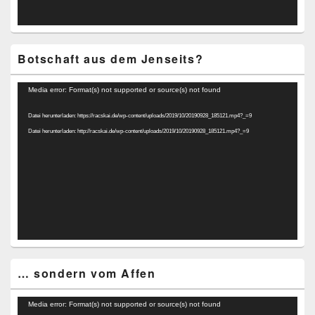
Botschaft aus dem Jenseits?
Video-
Media error: Format(s) not supported or source(s) not found
Player
Datei herunterladen: https://racskai.de/wp-content/uploads/2019/10/20190928_185121.mp4?_=9
Datei herunterladen: http://racskai.de/wp-content/uploads/2019/10/20190928_185121.mp4?_=9
… sondern vom Affen
Video-
Media error: Format(s) not supported or source(s) not found