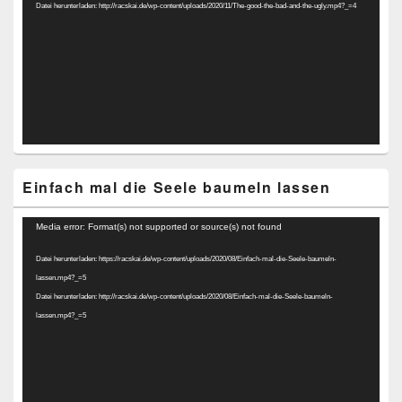
Datei herunterladen: http://racskai.de/wp-content/uploads/2020/11/The-good-the-bad-and-the-ugly.mp4?_=4
Einfach mal die Seele baumeln lassen
Video-
Media error: Format(s) not supported or source(s) not found
Player
Datei herunterladen: https://racskai.de/wp-content/uploads/2020/08/Einfach-mal-die-Seele-baumeln-
lassen.mp4?_=5
Datei herunterladen: http://racskai.de/wp-content/uploads/2020/08/Einfach-mal-die-Seele-baumeln-
lassen.mp4?_=5