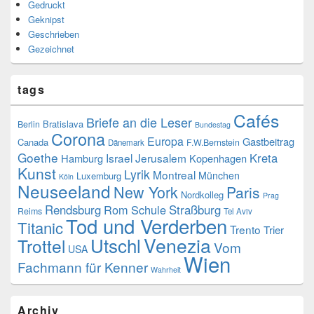
Gedruckt
Geknipst
Geschrieben
Gezeichnet
tags
Cafés
Briefe an die Leser
Bratislava
Berlin
Bundestag
Corona
Europa
Gastbeitrag
Canada
F.W.Bernstein
Dänemark
Goethe
Kreta
Israel
Jerusalem
Hamburg
Kopenhagen
Kunst
Lyrik
Montreal
München
Luxemburg
Köln
Neuseeland
New York
Paris
Nordkolleg
Prag
Rendsburg
Rom
Schule
Straßburg
Reims
Tel Aviv
Tod und Verderben
Titanic
Trento
Trier
Venezia
Utschl
Trottel
Vom
USA
Wien
Fachmann für Kenner
Wahrheit
Archiv