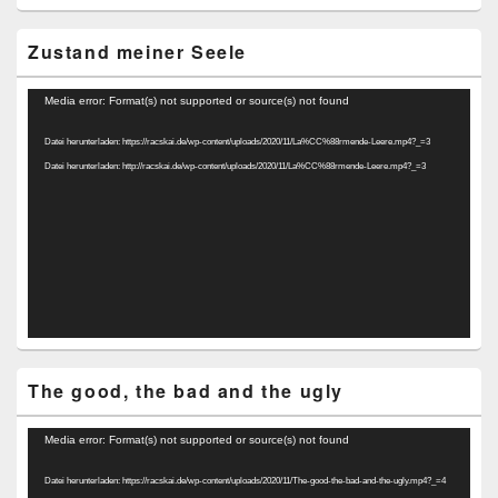
Zustand meiner Seele
Video-
Media error: Format(s) not supported or source(s) not found
Player
Datei herunterladen: https://racskai.de/wp-content/uploads/2020/11/La%CC%88rmende-Leere.mp4?_=3
Datei herunterladen: http://racskai.de/wp-content/uploads/2020/11/La%CC%88rmende-Leere.mp4?_=3
The good, the bad and the ugly
Video-
Media error: Format(s) not supported or source(s) not found
Player
Datei herunterladen: https://racskai.de/wp-content/uploads/2020/11/The-good-the-bad-and-the-ugly.mp4?_=4