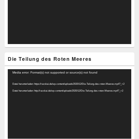
Die Teilung des Roten Meeres
Video-
Media error: Format(s) not supported or source(s) not found
Player
Datei herunterladen: https://racskai.de/wp-content/uploads/2020/12/Die-Teilung-des-roten-Meeres.mp4?_=2
Datei herunterladen: http://racskai.de/wp-content/uploads/2020/12/Die-Teilung-des-roten-Meeres.mp4?_=2