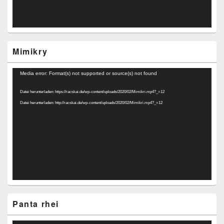
Mimikry
Video-
Media error: Format(s) not supported or source(s) not found
Player
Datei herunterladen: https://racskai.de/wp-content/uploads/2020/02/Mimikri.mp4?_=12
Datei herunterladen: http://racskai.de/wp-content/uploads/2020/02/Mimikri.mp4?_=12
Panta rhei