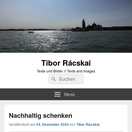
Tibor Rácskai
Texte und Bilder /// Texts and Images
Suchen
Suchen
nach:
Menü
Nachhaltig schenken
Veröffentlicht am
24. Dezember 2024
von
Tibor Rácskai