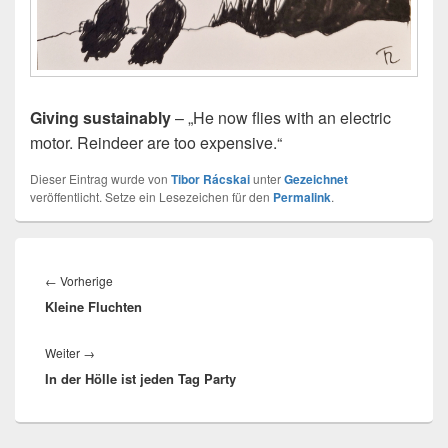
Giving sustainably
– „He now flies with an electric
motor. Reindeer are too expensive.“
Dieser Eintrag wurde von
Tibor Rácskai
unter
Gezeichnet
veröffentlicht. Setze ein Lesezeichen für den
Permalink
.
Beitragsnavigation
Vorheriger
←
Vorherige
Kleine Fluchten
Beitrag:
Nächster
Weiter
→
In der Hölle ist jeden Tag Party
Beitrag: