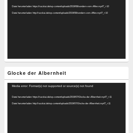
Player
Datei herunterladen: https://racskai.de/wp-content/uploads/2019/08/sondern-vom-Affen.mp4?_=10
Datei herunterladen: http://racskai.de/wp-content/uploads/2019/08/sondern-vom-Affen.mp4?_=10
Glocke der Albernheit
Video-
Media error: Format(s) not supported or source(s) not found
Player
Datei herunterladen: https://racskai.de/wp-content/uploads/2019/07/Glocke-der-Albernheit.mp4?_=11
Datei herunterladen: http://racskai.de/wp-content/uploads/2019/07/Glocke-der-Albernheit.mp4?_=11