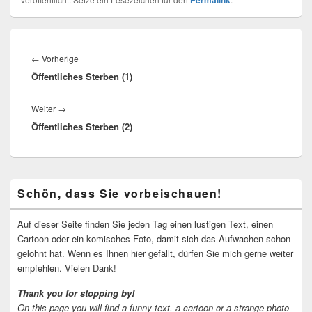
Permalink
Beitragsnavigation
Vorheriger
←
Vorherige
Öffentliches Sterben (1)
Beitrag:
Nächster
Weiter
→
Öffentliches Sterben (2)
Beitrag:
Primärer
Schön, dass Sie vorbeischauen!
Seitenleisten-
Widgetbereich
Auf dieser Seite finden Sie jeden Tag einen lustigen Text, einen
Cartoon oder ein komisches Foto, damit sich das Aufwachen schon
gelohnt hat. Wenn es Ihnen hier gefällt, dürfen Sie mich gerne weiter
empfehlen. Vielen Dank!
Thank you for stopping by!
On this page you will find a funny text, a cartoon or a strange photo