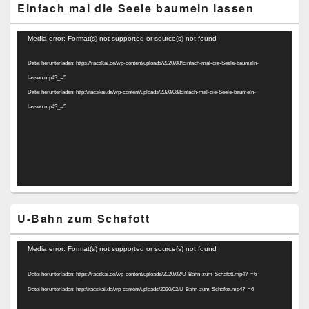
Einfach mal die Seele baumeln lassen
Video-
Media error: Format(s) not supported or source(s) not found
Player
Datei herunterladen: https://racskai.de/wp-content/uploads/2020/08/Einfach-mal-die-Seele-baumeln-
lassen.mp4?_=5
Datei herunterladen: http://racskai.de/wp-content/uploads/2020/08/Einfach-mal-die-Seele-baumeln-
lassen.mp4?_=5
U-Bahn zum Schafott
Video-
Media error: Format(s) not supported or source(s) not found
Player
Datei herunterladen: https://racskai.de/wp-content/uploads/2020/02/U-Bahn-zum-Schafott.mp4?_=6
Datei herunterladen: http://racskai.de/wp-content/uploads/2020/02/U-Bahn-zum-Schafott.mp4?_=6