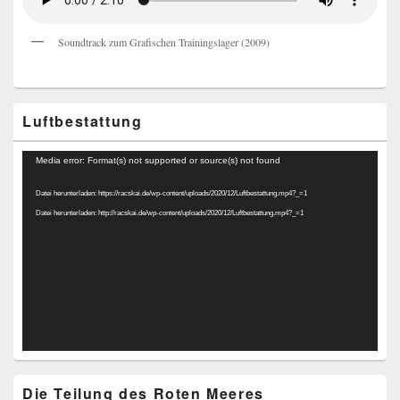
Soundtrack zum Grafischen Trainingslager (2009)
Luftbestattung
Video-
Media error: Format(s) not supported or source(s) not found
Player
Datei herunterladen: https://racskai.de/wp-content/uploads/2020/12/Luftbestattung.mp4?_=1
Datei herunterladen: http://racskai.de/wp-content/uploads/2020/12/Luftbestattung.mp4?_=1
Die Teilung des Roten Meeres