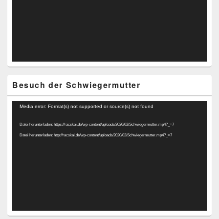
Besuch der Schwiegermutter
Video-
Media error: Format(s) not supported or source(s) not found
Player
Datei herunterladen: https://racskai.de/wp-content/uploads/2020/02/Schwiegermutter.mp4?_=7
Datei herunterladen: http://racskai.de/wp-content/uploads/2020/02/Schwiegermutter.mp4?_=7