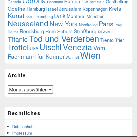
Corona
Europa
Gastbeitrag
Canada
F.W.Bernstein
Dänemark
Goethe
Kreta
Israel
Jerusalem
Hamburg
Kopenhagen
Kunst
Lyrik
Montreal
München
Luxemburg
Köln
Neuseeland
New York
Paris
Nordkolleg
Prag
Rendsburg
Rom
Schule
Straßburg
Reims
Tel Aviv
Tod und Verderben
Titanic
Trento
Trier
Venezia
Utschl
Trottel
Vom
USA
Wien
Fachmann für Kenner
Wahrheit
Archiv
Archiv
Rechtliches
Datenschutz
Impressum