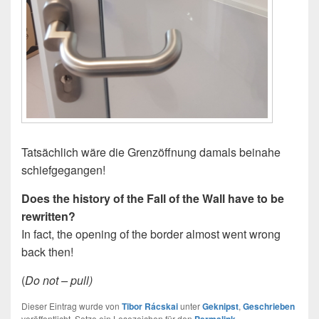
Tatsächlich wäre die Grenzöffnung damals beinahe
schiefgegangen!
Does the history of the Fall of the Wall have to be
rewritten?
In fact, the opening of the border almost went wrong
back then!
(
Do not – pull)
Dieser Eintrag wurde von
Tibor Rácskai
unter
Geknipst
,
Geschrieben
veröffentlicht. Setze ein Lesezeichen für den
.