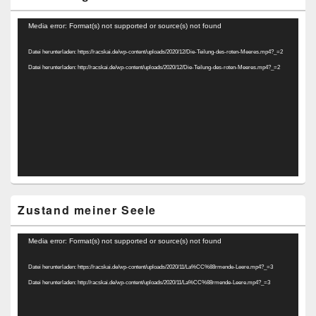
Video-
Media error: Format(s) not supported or source(s) not found
Player
Datei herunterladen: https://racskai.de/wp-content/uploads/2020/12/Die-Teilung-des-roten-Meeres.mp4?_=2
Datei herunterladen: http://racskai.de/wp-content/uploads/2020/12/Die-Teilung-des-roten-Meeres.mp4?_=2
Zustand meiner Seele
Video-
Media error: Format(s) not supported or source(s) not found
Player
Datei herunterladen: https://racskai.de/wp-content/uploads/2020/11/La%CC%88rmende-Leere.mp4?_=3
Datei herunterladen: http://racskai.de/wp-content/uploads/2020/11/La%CC%88rmende-Leere.mp4?_=3