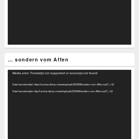
… sondern vom Affen
Video-
Media error: Format(s) not supported or source(s) not found
Player
Datei herunterladen: https://racskai.de/wp-content/uploads/2019/08/sondern-vom-Affen.mp4?_=10
Datei herunterladen: http://racskai.de/wp-content/uploads/2019/08/sondern-vom-Affen.mp4?_=10