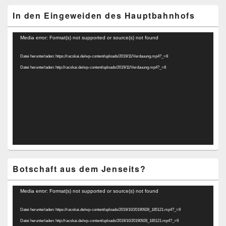
In den Eingeweiden des Hauptbahnhofs
Video-
Media error: Format(s) not supported or source(s) not found
Player
Datei herunterladen: https://racskai.de/wp-content/uploads/2019/11/Verdauung.mp4?_=8
Datei herunterladen: http://racskai.de/wp-content/uploads/2019/11/Verdauung.mp4?_=8
Botschaft aus dem Jenseits?
Video-
Media error: Format(s) not supported or source(s) not found
Player
Datei herunterladen: https://racskai.de/wp-content/uploads/2019/10/20190928_185121.mp4?_=9
Datei herunterladen: http://racskai.de/wp-content/uploads/2019/10/20190928_185121.mp4?_=9