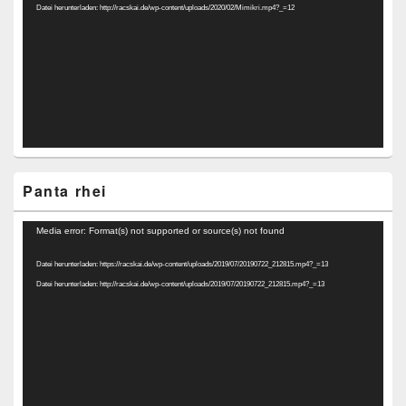
Datei herunterladen: http://racskai.de/wp-content/uploads/2020/02/Mimikri.mp4?_=12
Panta rhei
Video-
Media error: Format(s) not supported or source(s) not found
Player
Datei herunterladen: https://racskai.de/wp-content/uploads/2019/07/20190722_212815.mp4?_=13
Datei herunterladen: http://racskai.de/wp-content/uploads/2019/07/20190722_212815.mp4?_=13