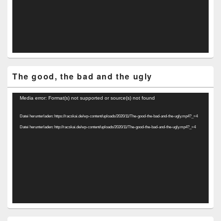
The good, the bad and the ugly
Video-
Media error: Format(s) not supported or source(s) not found
Player
Datei herunterladen: https://racskai.de/wp-content/uploads/2020/11/The-good-the-bad-and-the-ugly.mp4?_=4
Datei herunterladen: http://racskai.de/wp-content/uploads/2020/11/The-good-the-bad-and-the-ugly.mp4?_=4