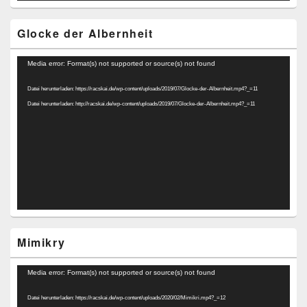
Glocke der Albernheit
Video-
Media error: Format(s) not supported or source(s) not found
Player
Datei herunterladen: https://racskai.de/wp-content/uploads/2019/07/Glocke-der-Albernheit.mp4?_=11
Datei herunterladen: http://racskai.de/wp-content/uploads/2019/07/Glocke-der-Albernheit.mp4?_=11
Mimikry
Video-
Media error: Format(s) not supported or source(s) not found
Player
Datei herunterladen: https://racskai.de/wp-content/uploads/2020/02/Mimikri.mp4?_=12