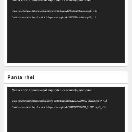
Media error: Format(s) not supported or source(s) not found
Player
Datei herunterladen: https://racskai.de/wp-content/uploads/2020/02/Mimikri.mp4?_=12
Datei herunterladen: http://racskai.de/wp-content/uploads/2020/02/Mimikri.mp4?_=12
Panta rhei
Video-
Media error: Format(s) not supported or source(s) not found
Player
Datei herunterladen: https://racskai.de/wp-content/uploads/2019/07/20190722_212815.mp4?_=13
Datei herunterladen: http://racskai.de/wp-content/uploads/2019/07/20190722_212815.mp4?_=13