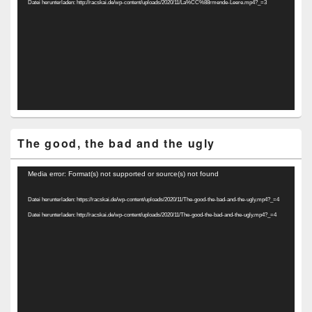
Datei herunterladen: http://racskai.de/wp-content/uploads/2020/11/La%CC%88rmende-Leere.mp4?_=3
The good, the bad and the ugly
Video-
Media error: Format(s) not supported or source(s) not found
Player
Datei herunterladen: https://racskai.de/wp-content/uploads/2020/11/The-good-the-bad-and-the-ugly.mp4?_=4
Datei herunterladen: http://racskai.de/wp-content/uploads/2020/11/The-good-the-bad-and-the-ugly.mp4?_=4