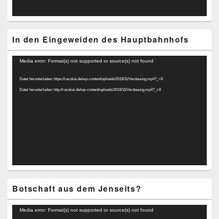
In den Eingeweiden des Hauptbahnhofs
Video-
Media error: Format(s) not supported or source(s) not found
Player
Datei herunterladen: https://racskai.de/wp-content/uploads/2019/11/Verdauung.mp4?_=8
Datei herunterladen: http://racskai.de/wp-content/uploads/2019/11/Verdauung.mp4?_=8
Botschaft aus dem Jenseits?
Video-
Media error: Format(s) not supported or source(s) not found