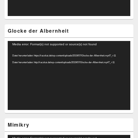
Glocke der Albernheit
Video-
Media error: Format(s) not supported or source(s) not found
Player
Datei herunterladen: https://racskai.de/wp-content/uploads/2019/07/Glocke-der-Albernheit.mp4?_=11
Datei herunterladen: http://racskai.de/wp-content/uploads/2019/07/Glocke-der-Albernheit.mp4?_=11
Mimikry
Video-