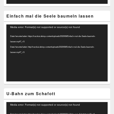
Einfach mal die Seele baumeln lassen
Video-
Media error: Format(s) not supported or source(s) not found
Player
Datei herunterladen: https://racskai.de/wp-content/uploads/2020/08/Einfach-mal-die-Seele-baumeln-
lassen.mp4?_=5
Datei herunterladen: http://racskai.de/wp-content/uploads/2020/08/Einfach-mal-die-Seele-baumeln-
lassen.mp4?_=5
U-Bahn zum Schafott
Video-
Media error: Format(s) not supported or source(s) not found
Player
Datei herunterladen: https://racskai.de/wp-content/uploads/2020/02/U-Bahn-zum-Schafott.mp4?_=6