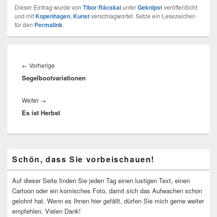
Dieser Eintrag wurde von
Tibor Rácskai
unter
Geknipst
veröffentlicht
und mit
Kopenhagen
,
Kunst
verschlagwortet. Setze ein Lesezeichen
für den
Permalink
.
Beitragsnavigation
Vorheriger
←
Vorherige
Segelbootvariationen
Beitrag:
Nächster
Weiter
→
Es ist Herbst
Beitrag:
Primärer
Schön, dass Sie vorbeischauen!
Seitenleisten-
Widgetbereich
Auf dieser Seite finden Sie jeden Tag einen lustigen Text, einen
Cartoon oder ein komisches Foto, damit sich das Aufwachen schon
gelohnt hat. Wenn es Ihnen hier gefällt, dürfen Sie mich gerne weiter
empfehlen. Vielen Dank!