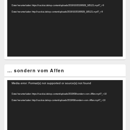
Player
Datei herunterladen: https://racskai.de/wp-content/uploads/2019/10/20190928_185121.mp4?_=9
Datei herunterladen: http://racskai.de/wp-content/uploads/2019/10/20190928_185121.mp4?_=9
… sondern vom Affen
Video-
Media error: Format(s) not supported or source(s) not found
Player
Datei herunterladen: https://racskai.de/wp-content/uploads/2019/08/sondern-vom-Affen.mp4?_=10
Datei herunterladen: http://racskai.de/wp-content/uploads/2019/08/sondern-vom-Affen.mp4?_=10