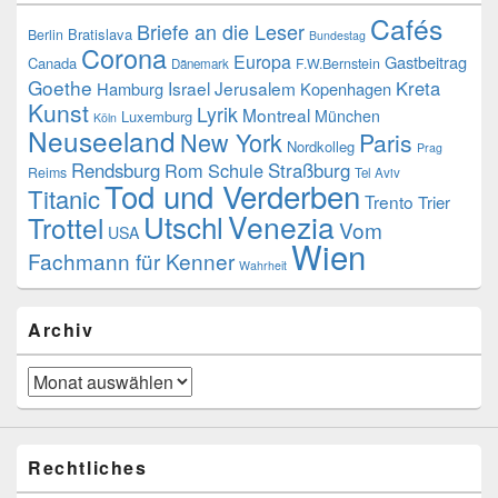
Cafés
Briefe an die Leser
Bratislava
Berlin
Bundestag
Corona
Europa
Gastbeitrag
Canada
F.W.Bernstein
Dänemark
Goethe
Kreta
Israel
Jerusalem
Hamburg
Kopenhagen
Kunst
Lyrik
Montreal
München
Luxemburg
Köln
Neuseeland
New York
Paris
Nordkolleg
Prag
Rendsburg
Rom
Schule
Straßburg
Reims
Tel Aviv
Tod und Verderben
Titanic
Trento
Trier
Utschl
Venezia
Trottel
Vom
USA
Wien
Fachmann für Kenner
Wahrheit
Archiv
Archiv
Rechtliches