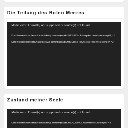
Die Teilung des Roten Meeres
Video-
Media error: Format(s) not supported or source(s) not found
Player
Datei herunterladen: https://racskai.de/wp-content/uploads/2020/12/Die-Teilung-des-roten-Meeres.mp4?_=2
Datei herunterladen: http://racskai.de/wp-content/uploads/2020/12/Die-Teilung-des-roten-Meeres.mp4?_=2
Zustand meiner Seele
Video-
Media error: Format(s) not supported or source(s) not found
Player
Datei herunterladen: https://racskai.de/wp-content/uploads/2020/11/La%CC%88rmende-Leere.mp4?_=3