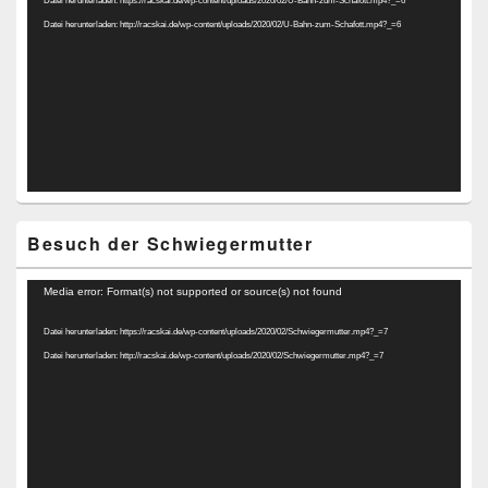
Datei herunterladen: http://racskai.de/wp-content/uploads/2020/02/U-Bahn-zum-Schafott.mp4?_=6
Besuch der Schwiegermutter
Video-
Media error: Format(s) not supported or source(s) not found
Player
Datei herunterladen: https://racskai.de/wp-content/uploads/2020/02/Schwiegermutter.mp4?_=7
Datei herunterladen: http://racskai.de/wp-content/uploads/2020/02/Schwiegermutter.mp4?_=7