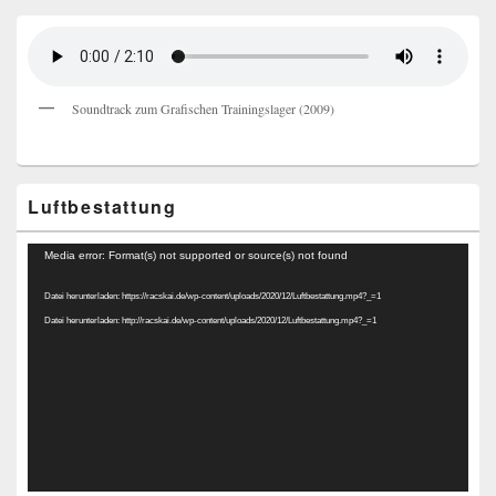
Soundtrack zum Grafischen Trainingslager (2009)
Luftbestattung
Video-
Media error: Format(s) not supported or source(s) not found
Player
Datei herunterladen: https://racskai.de/wp-content/uploads/2020/12/Luftbestattung.mp4?_=1
Datei herunterladen: http://racskai.de/wp-content/uploads/2020/12/Luftbestattung.mp4?_=1