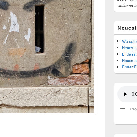
welcome t
Neuest
Wo soll 
Neues au
Bilderrät
Neues a
Erster E
Frag