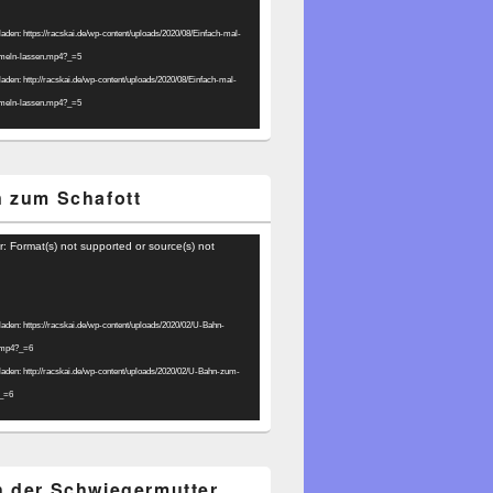
laden: https://racskai.de/wp-content/uploads/2020/08/Einfach-mal-
umeln-lassen.mp4?_=5
laden: http://racskai.de/wp-content/uploads/2020/08/Einfach-mal-
umeln-lassen.mp4?_=5
 zum Schafott
r: Format(s) not supported or source(s) not
laden: https://racskai.de/wp-content/uploads/2020/02/U-Bahn-
.mp4?_=6
laden: http://racskai.de/wp-content/uploads/2020/02/U-Bahn-zum-
?_=6
 der Schwiegermutter