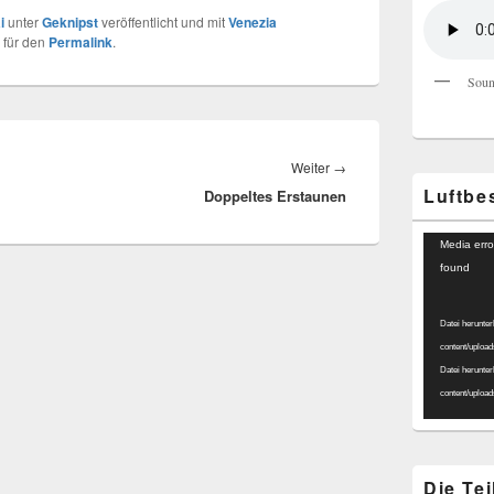
i
unter
Geknipst
veröffentlicht und mit
Venezia
 für den
Permalink
.
Soun
Nächster
Weiter
→
Luftbe
Doppeltes Erstaunen
Beitrag:
Video-
Media erro
Player
found
Datei herunter
content/uploa
Datei herunter
content/uploa
Die Te