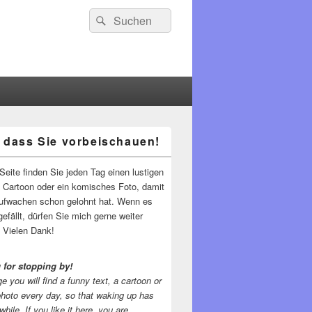
Suchen
Suchen
nach:
 dass Sie vorbeischauen!
-
ch
Seite finden Sie jeden Tag einen lustigen
n Cartoon oder ein komisches Foto, damit
ufwachen schon gelohnt hat. Wenn es
gefällt, dürfen Sie mich gerne weiter
 Vielen Dank!
 for stopping by!
e you will find a funny text, a cartoon or
photo every day, so that waking up has
while.
If you like it here, you are