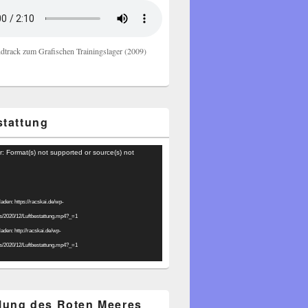
dtrack zum Grafischen Trainingslager (2009)
stattung
r: Format(s) not supported or source(s) not
laden: https://racskai.de/wp-
ds/2020/12/Luftbestattung.mp4?_=1
laden: http://racskai.de/wp-
ds/2020/12/Luftbestattung.mp4?_=1
ilung des Roten Meeres