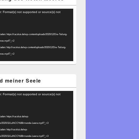
r: Format(s) not supported or source(s) not
laden: https://racskai.de/wp-content/uploads/2020/12/Die-Teilung-
eres.mp4?_=2
laden: http://racskai.de/wp-content/uploads/2020/12/Die-Teilung-
eres.mp4?_=2
d meiner Seele
r: Format(s) not supported or source(s) not
laden: https://racskai.de/wp-
ads/2020/11/La%CC%88rmende-Leere.mp4?_=3
laden: http://racskai.de/wp-
ads/2020/11/La%CC%88rmende-Leere.mp4?_=3