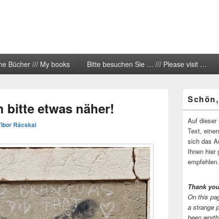
ne Bücher /// My books
Bitte besuchen Sie … /// Please visit …
Primärer
Schön,
Seitenleisten
bitte etwas näher!
Widgetberei
Auf dieser 
Tibor Rácskai
Text, eine
sich das A
Ihnen hier 
empfehlen.
Thank you
On this pag
a strange 
been worth