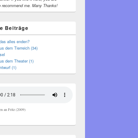
o recommend me.
Many Thanks!
e Beiträge
das alles enden?
s dem Tierreich (34)
sel
us dem Theater (1)
ntwurf (1)
en an Fritz (2009)