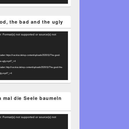
od, the bad and the ugly
r: Format(s) not supported or source(s) not
laden: https://racskai.de/wp-content/uploads/2020/11/The-good-
he-ugly.mp4?_=4
laden: http://racskai.de/wp-content/uploads/2020/11/The-good-the-
gly.mp4?_=4
h mal die Seele baumeln
r: Format(s) not supported or source(s) not