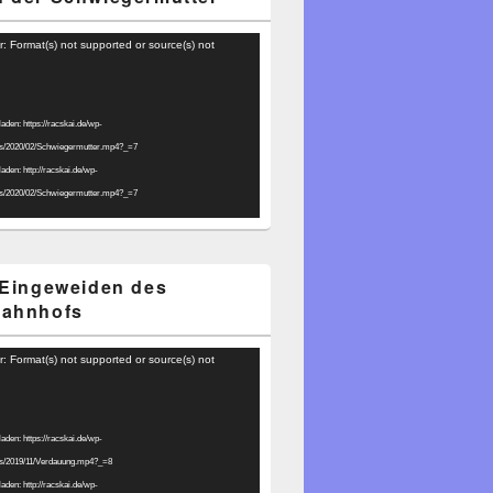
r: Format(s) not supported or source(s) not
laden: https://racskai.de/wp-
ds/2020/02/Schwiegermutter.mp4?_=7
laden: http://racskai.de/wp-
ds/2020/02/Schwiegermutter.mp4?_=7
 Eingeweiden des
bahnhofs
r: Format(s) not supported or source(s) not
laden: https://racskai.de/wp-
ds/2019/11/Verdauung.mp4?_=8
laden: http://racskai.de/wp-