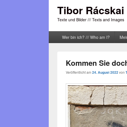
Tibor Rácskai
Texte und Bilder /// Texts and Images
Primäres
Wer bin ich? /// Who am I?
Mei
Menü
Kommen Sie doch 
Veröffentlicht am
24. August 2022
von