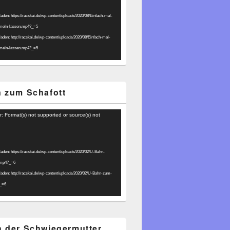
laden: https://racskai.de/wp-content/uploads/2020/08/Einfach-mal-
umeln-lassen.mp4?_=5
laden: http://racskai.de/wp-content/uploads/2020/08/Einfach-mal-
umeln-lassen.mp4?_=5
 zum Schafott
r: Format(s) not supported or source(s) not
laden: https://racskai.de/wp-content/uploads/2020/02/U-Bahn-
.mp4?_=6
laden: http://racskai.de/wp-content/uploads/2020/02/U-Bahn-zum-
?_=6
 der Schwiegermutter