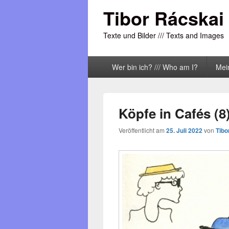
Tibor Rácskai
Texte und Bilder /// Texts and Images
Primäres
Wer bin ich? /// Who am I?
Mei
Menü
Köpfe in Cafés (8
Veröffentlicht am
25. Juli 2022
von
Tibo