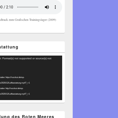
dtrack zum Grafischen Trainingslager (2009)
stattung
r: Format(s) not supported or source(s) not
laden: https://racskai.de/wp-
ds/2020/12/Luftbestattung.mp4?_=1
laden: http://racskai.de/wp-
ds/2020/12/Luftbestattung.mp4?_=1
ilung des Roten Meeres