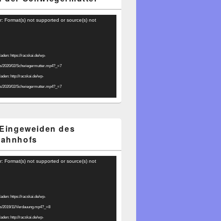
r: Format(s) not supported or source(s) not
laden: https://racskai.de/wp-
ds/2020/02/Schwiegermutter.mp4?_=7
laden: http://racskai.de/wp-
ds/2020/02/Schwiegermutter.mp4?_=7
 Eingeweiden des
bahnhofs
r: Format(s) not supported or source(s) not
laden: https://racskai.de/wp-
ds/2019/11/Verdauung.mp4?_=8
laden: http://racskai.de/wp-