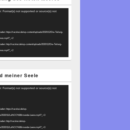
r: Format(s) not supported or source(s) not
laden: https://racskai.de/wp-content/uploads/2020/12/Die-Teilung-
eres.mp4?_=2
laden: http://racskai.de/wp-content/uploads/2020/12/Die-Teilung-
eres.mp4?_=2
d meiner Seele
r: Format(s) not supported or source(s) not
laden: https://racskai.de/wp-
ads/2020/11/La%CC%88rmende-Leere.mp4?_=3
laden: http://racskai.de/wp-
ads/2020/11/La%CC%88rmende-Leere.mp4?_=3