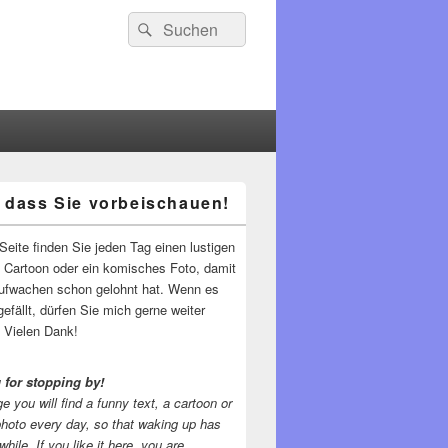
Suchen
Suchen
nach:
 dass Sie vorbeischauen!
-
ch
Seite finden Sie jeden Tag einen lustigen
n Cartoon oder ein komisches Foto, damit
ufwachen schon gelohnt hat. Wenn es
gefällt, dürfen Sie mich gerne weiter
 Vielen Dank!
 for stopping by!
e you will find a funny text, a cartoon or
photo every day, so that waking up has
while.
If you like it here, you are