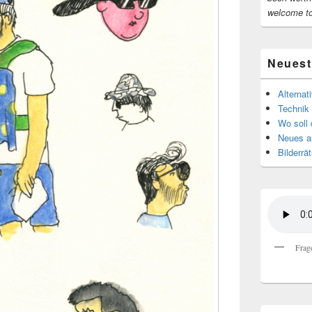
welcome t
Neuest
Alternat
Technik 
Wo soll 
Neues au
Bilderrät
Frag