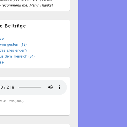
o recommend me.
Many Thanks!
e Beiträge
ive
von gestern (13)
das alles enden?
s dem Tierreich (34)
sel
en an Fritz (2009)