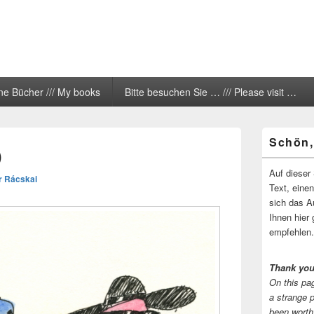
ne Bücher /// My books
Bitte besuchen Sie … /// Please visit …
Primärer
Schön,
Seitenleisten
)
Widgetberei
Auf dieser 
r Rácskai
Text, eine
sich das A
Ihnen hier 
empfehlen.
Thank you
On this pag
a strange 
been worth