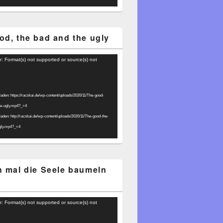
od, the bad and the ugly
r: Format(s) not supported or source(s) not
laden: https://racskai.de/wp-content/uploads/2020/11/The-good-
he-ugly.mp4?_=4
laden: http://racskai.de/wp-content/uploads/2020/11/The-good-the-
gly.mp4?_=4
h mal die Seele baumeln
r: Format(s) not supported or source(s) not