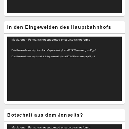
In den Eingeweiden des Hauptbahnhofs
Video-
Media error: Format(s) not supported or source(s) not found
Player
Datei herunterladen: https://racskai.de/wp-content/uploads/2019/11/Verdauung.mp4?_=8
Datei herunterladen: http://racskai.de/wp-content/uploads/2019/11/Verdauung.mp4?_=8
Botschaft aus dem Jenseits?
Video-
Media error: Format(s) not supported or source(s) not found