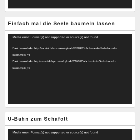
Einfach mal die Seele baumeln lassen
Video-
Media error: Format(s) not supported or source(s) not found
Player
Datei herunterladen: https://racskai.de/wp-content/uploads/2020/08/Einfach-mal-die-Seele-baumeln-
lassen.mp4?_=5
Datei herunterladen: http://racskai.de/wp-content/uploads/2020/08/Einfach-mal-die-Seele-baumeln-
lassen.mp4?_=5
U-Bahn zum Schafott
Video-
Media error: Format(s) not supported or source(s) not found
Player