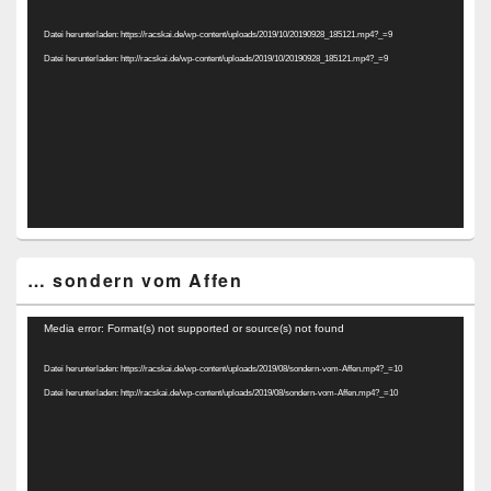
Player
Datei herunterladen: https://racskai.de/wp-content/uploads/2019/10/20190928_185121.mp4?_=9
Datei herunterladen: http://racskai.de/wp-content/uploads/2019/10/20190928_185121.mp4?_=9
… sondern vom Affen
Video-
Media error: Format(s) not supported or source(s) not found
Player
Datei herunterladen: https://racskai.de/wp-content/uploads/2019/08/sondern-vom-Affen.mp4?_=10
Datei herunterladen: http://racskai.de/wp-content/uploads/2019/08/sondern-vom-Affen.mp4?_=10