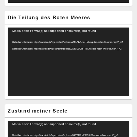
Die Teilung des Roten Meeres
Video-
Media error: Format(s) not supported or source(s) not found
Player
Datei herunterladen: https://racskai.de/wp-content/uploads/2020/12/Die-Teilung-des-roten-Meeres.mp4?_=2
Datei herunterladen: http://racskai.de/wp-content/uploads/2020/12/Die-Teilung-des-roten-Meeres.mp4?_=2
Zustand meiner Seele
Video-
Media error: Format(s) not supported or source(s) not found
Player
Datei herunterladen: https://racskai.de/wp-content/uploads/2020/11/La%CC%88rmende-Leere.mp4?_=3