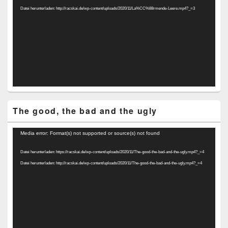
Datei herunterladen: http://racskai.de/wp-content/uploads/2020/11/La%CC%88rmende-Leere.mp4?_=3
The good, the bad and the ugly
Video-
Media error: Format(s) not supported or source(s) not found
Player
Datei herunterladen: https://racskai.de/wp-content/uploads/2020/11/The-good-the-bad-and-the-ugly.mp4?_=4
Datei herunterladen: http://racskai.de/wp-content/uploads/2020/11/The-good-the-bad-and-the-ugly.mp4?_=4