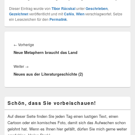
Dieser Eintrag wurde von
Tibor Rácskai
unter
Geschrieben
,
Gezeichnet
veröffentlicht und mit
Cafés
,
Wien
verschlagwortet. Setze
ein Lesezeichen für den
Permalink
.
Beitragsnavigation
Vorheriger
←
Vorherige
Neue Metaphern braucht das Land
Beitrag:
Nächster
Weiter
→
Neues aus der Literaturgeschichte (2)
Beitrag:
Primärer
Schön, dass Sie vorbeischauen!
Seitenleisten-
Widgetbereich
Auf dieser Seite finden Sie jeden Tag einen lustigen Text, einen
Cartoon oder ein komisches Foto, damit sich das Aufwachen schon
gelohnt hat. Wenn es Ihnen hier gefällt, dürfen Sie mich gerne weiter