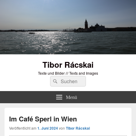
Tibor Rácskai
Texte und Bilder /// Texts and Images
Suchen
Suchen
nach:
Menü
Im Café Sperl in Wien
Veröffentlicht am
1. Juni 2024
von
Tibor Rácskai