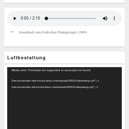
Soundtrack zum Grafischen Trainingslager (2009)
Luftbestattung
Video-
Media error: Format(s) not supported or source(s) not found
Player
Datei herunterladen: https://racskai.de/wp-content/uploads/2020/12/Luftbestattung.mp4?_=1
Datei herunterladen: http://racskai.de/wp-content/uploads/2020/12/Luftbestattung.mp4?_=1