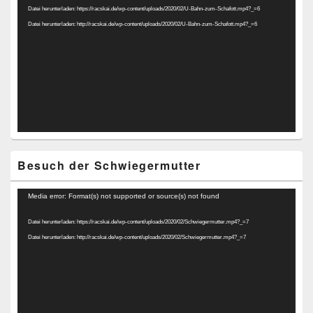
Datei herunterladen: https://racskai.de/wp-content/uploads/2020/02/U-Bahn-zum-Schafott.mp4?_=6
Datei herunterladen: http://racskai.de/wp-content/uploads/2020/02/U-Bahn-zum-Schafott.mp4?_=6
Besuch der Schwiegermutter
Video-
Media error: Format(s) not supported or source(s) not found
Player
Datei herunterladen: https://racskai.de/wp-content/uploads/2020/02/Schwiegermutter.mp4?_=7
Datei herunterladen: http://racskai.de/wp-content/uploads/2020/02/Schwiegermutter.mp4?_=7