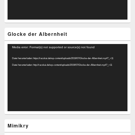
Glocke der Albernheit
Video-
Media error: Format(s) not supported or source(s) not found
Player
Datei herunterladen: https://racskai.de/wp-content/uploads/2019/07/Glocke-der-Albernheit.mp4?_=11
Datei herunterladen: http://racskai.de/wp-content/uploads/2019/07/Glocke-der-Albernheit.mp4?_=11
Mimikry