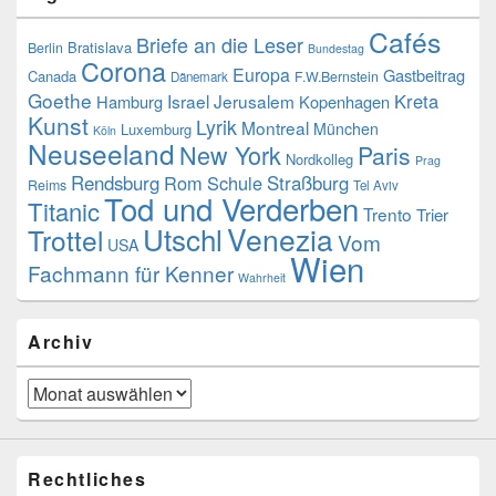
Cafés
Briefe an die Leser
Bratislava
Berlin
Bundestag
Corona
Europa
Gastbeitrag
Canada
F.W.Bernstein
Dänemark
Goethe
Kreta
Israel
Jerusalem
Hamburg
Kopenhagen
Kunst
Lyrik
Montreal
München
Luxemburg
Köln
Neuseeland
New York
Paris
Nordkolleg
Prag
Rendsburg
Rom
Schule
Straßburg
Reims
Tel Aviv
Tod und Verderben
Titanic
Trento
Trier
Utschl
Venezia
Trottel
Vom
USA
Wien
Fachmann für Kenner
Wahrheit
Archiv
Archiv
Rechtliches