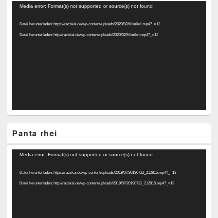
Video-
Media error: Format(s) not supported or source(s) not found
Player
Datei herunterladen: https://racskai.de/wp-content/uploads/2020/02/Mimikri.mp4?_=12
Datei herunterladen: http://racskai.de/wp-content/uploads/2020/02/Mimikri.mp4?_=12
Panta rhei
Video-
Media error: Format(s) not supported or source(s) not found
Player
Datei herunterladen: https://racskai.de/wp-content/uploads/2019/07/20190722_212815.mp4?_=13
Datei herunterladen: http://racskai.de/wp-content/uploads/2019/07/20190722_212815.mp4?_=13