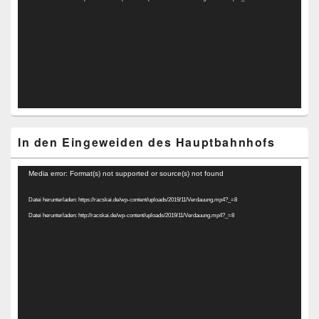
In den Eingeweiden des Hauptbahnhofs
Video-
Media error: Format(s) not supported or source(s) not found
Player
Datei herunterladen: https://racskai.de/wp-content/uploads/2019/11/Verdauung.mp4?_=8
Datei herunterladen: http://racskai.de/wp-content/uploads/2019/11/Verdauung.mp4?_=8