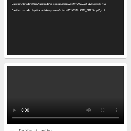
Datei herunterladen: https://racskai.de/wp-content/uploads/2019/07/20190722_212815.mp4?_=13
Datei herunterladen: http://racskai.de/wp-content/uploads/2019/07/20190722_212815.mp4?_=13
Das Meer ist umgekippt