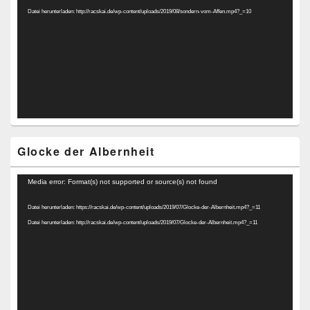
Datei herunterladen: http://racskai.de/wp-content/uploads/2019/08/sondern-vom-Affen.mp4?_=10
Glocke der Albernheit
Video-
Media error: Format(s) not supported or source(s) not found
Player
Datei herunterladen: https://racskai.de/wp-content/uploads/2019/07/Glocke-der-Albernheit.mp4?_=11
Datei herunterladen: http://racskai.de/wp-content/uploads/2019/07/Glocke-der-Albernheit.mp4?_=11