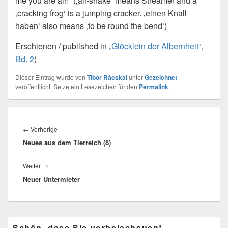
me you are air!“ (‚air-snake‘ means Streamer and a
‚cracking frog‘ is a jumping cracker. ‚einen Knall
haben‘ also means ‚to be round the bend‘)
Erschienen / pubilshed in
„Glöcklein der Albernheit“,
Bd. 2
)
Dieser Eintrag wurde von
Tibor Rácskai
unter
Gezeichnet
veröffentlicht. Setze ein Lesezeichen für den
Permalink
.
Beitragsnavigation
Vorheriger
←
Vorherige
Neues aus dem Tierreich (8)
Beitrag:
Nächster
Weiter
→
Neuer Untermieter
Beitrag:
Primärer
Schön, dass Sie vorbeischauen!