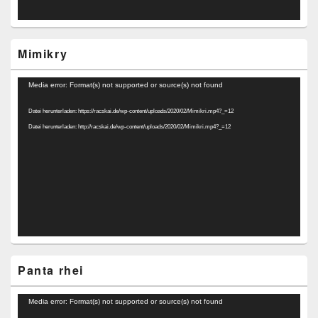
Mimikry
Video-
Media error: Format(s) not supported or source(s) not found
Player
Datei herunterladen: https://racskai.de/wp-content/uploads/2020/02/Mimikri.mp4?_=12
Datei herunterladen: http://racskai.de/wp-content/uploads/2020/02/Mimikri.mp4?_=12
Panta rhei
Video-
Media error: Format(s) not supported or source(s) not found
Player