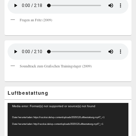
Fragen an Fritz (2009)
Soundtrack zum Grafischen Trainingslager (2009)
Luftbestattung
Video-
Media error: Format(s) not supported or source(s) not found
Player
Datei herunterladen: https://racskai.de/wp-content/uploads/2020/12/Luftbestattung.mp4?_=1
Datei herunterladen: http://racskai.de/wp-content/uploads/2020/12/Luftbestattung.mp4?_=1