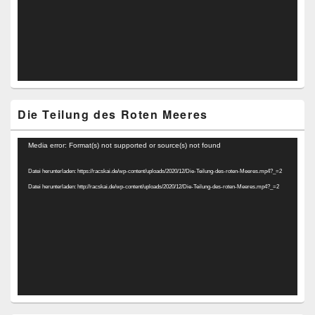
Die Teilung des Roten Meeres
Video-
Media error: Format(s) not supported or source(s) not found
Player
Datei herunterladen: https://racskai.de/wp-content/uploads/2020/12/Die-Teilung-des-roten-Meeres.mp4?_=2
Datei herunterladen: http://racskai.de/wp-content/uploads/2020/12/Die-Teilung-des-roten-Meeres.mp4?_=2