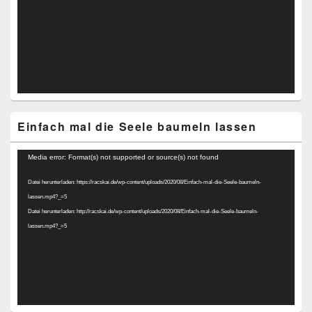
Einfach mal die Seele baumeln lassen
Video-
Media error: Format(s) not supported or source(s) not found
Player
Datei herunterladen: https://racskai.de/wp-content/uploads/2020/08/Einfach-mal-die-Seele-baumeln-
lassen.mp4?_=5
Datei herunterladen: http://racskai.de/wp-content/uploads/2020/08/Einfach-mal-die-Seele-baumeln-
lassen.mp4?_=5