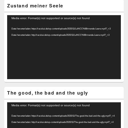
Zustand meiner Seele
Video-
Media error: Format(s) not supported or source(s) not found
Player
Datei herunterladen: https://racskai.de/wp-content/uploads/2020/11/La%CC%88rmende-Leere.mp4?_=3
Datei herunterladen: http://racskai.de/wp-content/uploads/2020/11/La%CC%88rmende-Leere.mp4?_=3
The good, the bad and the ugly
Video-
Media error: Format(s) not supported or source(s) not found
Player
Datei herunterladen: https://racskai.de/wp-content/uploads/2020/11/The-good-the-bad-and-the-ugly.mp4?_=4
Datei herunterladen: http://racskai.de/wp-content/uploads/2020/11/The-good-the-bad-and-the-ugly.mp4?_=4