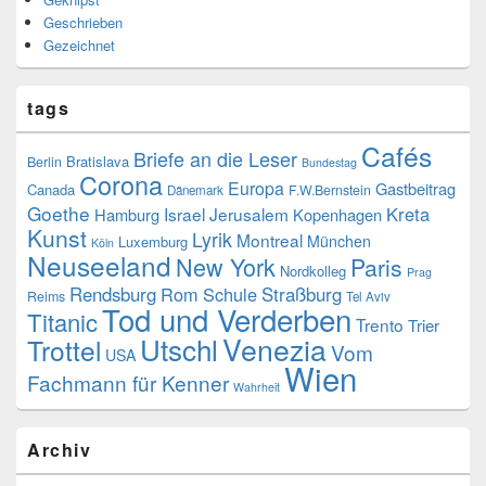
Geschrieben
Gezeichnet
tags
Cafés
Briefe an die Leser
Bratislava
Berlin
Bundestag
Corona
Europa
Gastbeitrag
Canada
F.W.Bernstein
Dänemark
Goethe
Kreta
Israel
Jerusalem
Hamburg
Kopenhagen
Kunst
Lyrik
Montreal
München
Luxemburg
Köln
Neuseeland
New York
Paris
Nordkolleg
Prag
Rendsburg
Rom
Schule
Straßburg
Reims
Tel Aviv
Tod und Verderben
Titanic
Trento
Trier
Venezia
Utschl
Trottel
Vom
USA
Wien
Fachmann für Kenner
Wahrheit
Archiv