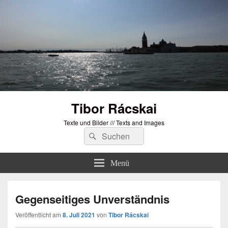
Tibor Rácskai
Texte und Bilder /// Texts and Images
Suchen
Suchen
nach:
Menü
Gegenseitiges Unverständnis
Veröffentlicht am
8. Juli 2021
von
Tibor Rácskai