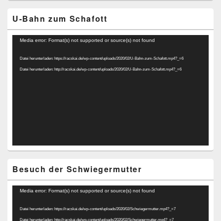
U-Bahn zum Schafott
Video-
Media error: Format(s) not supported or source(s) not found
Player
Datei herunterladen: https://racskai.de/wp-content/uploads/2020/02/U-Bahn-zum-Schafott.mp4?_=6
Datei herunterladen: http://racskai.de/wp-content/uploads/2020/02/U-Bahn-zum-Schafott.mp4?_=6
Besuch der Schwiegermutter
Video-
Media error: Format(s) not supported or source(s) not found
Player
Datei herunterladen: https://racskai.de/wp-content/uploads/2020/02/Schwiegermutter.mp4?_=7
Datei herunterladen: http://racskai.de/wp-content/uploads/2020/02/Schwiegermutter.mp4?_=7