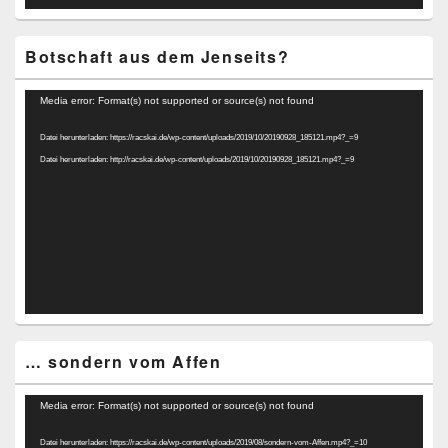
Botschaft aus dem Jenseits?
Video-
Media error: Format(s) not supported or source(s) not found
Player
Datei herunterladen: https://racskai.de/wp-content/uploads/2019/10/20190928_185121.mp4?_=9
Datei herunterladen: http://racskai.de/wp-content/uploads/2019/10/20190928_185121.mp4?_=9
… sondern vom Affen
Video-
Media error: Format(s) not supported or source(s) not found
Player
Datei herunterladen: https://racskai.de/wp-content/uploads/2019/08/sondern-vom-Affen.mp4?_=10