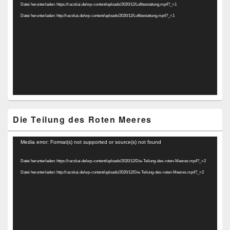
Datei herunterladen: https://racskai.de/wp-content/uploads/2020/12/Luftbestattung.mp4?_=1
Datei herunterladen: http://racskai.de/wp-content/uploads/2020/12/Luftbestattung.mp4?_=1
Die Teilung des Roten Meeres
Video-
Media error: Format(s) not supported or source(s) not found
Player
Datei herunterladen: https://racskai.de/wp-content/uploads/2020/12/Die-Teilung-des-roten-Meeres.mp4?_=2
Datei herunterladen: http://racskai.de/wp-content/uploads/2020/12/Die-Teilung-des-roten-Meeres.mp4?_=2