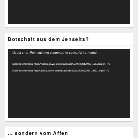
Botschaft aus dem Jenseits?
Video-
Media error: Format(s) not supported or source(s) not found
Player
Datei herunterladen: https://racskai.de/wp-content/uploads/2019/10/20190928_185121.mp4?_=9
Datei herunterladen: http://racskai.de/wp-content/uploads/2019/10/20190928_185121.mp4?_=9
… sondern vom Affen