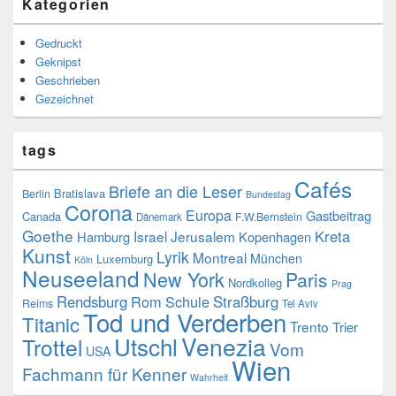
Kategorien
Gedruckt
Geknipst
Geschrieben
Gezeichnet
tags
Cafés
Briefe an die Leser
Bratislava
Berlin
Bundestag
Corona
Europa
Gastbeitrag
Canada
F.W.Bernstein
Dänemark
Goethe
Kreta
Israel
Jerusalem
Hamburg
Kopenhagen
Kunst
Lyrik
Montreal
München
Luxemburg
Köln
Neuseeland
New York
Paris
Nordkolleg
Prag
Rendsburg
Rom
Schule
Straßburg
Reims
Tel Aviv
Tod und Verderben
Titanic
Trento
Trier
Utschl
Venezia
Trottel
Vom
USA
Wien
Fachmann für Kenner
Wahrheit