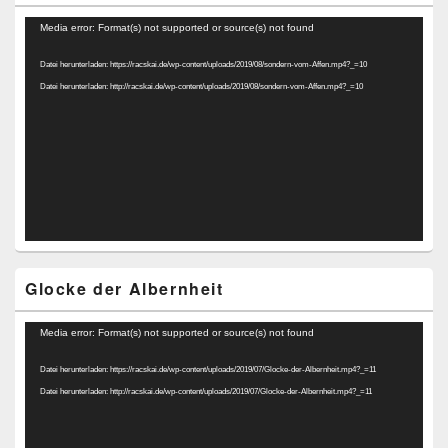
Video-
Media error: Format(s) not supported or source(s) not found
Player
Datei herunterladen: https://racskai.de/wp-content/uploads/2019/08/sondern-vom-Affen.mp4?_=10
Datei herunterladen: http://racskai.de/wp-content/uploads/2019/08/sondern-vom-Affen.mp4?_=10
Glocke der Albernheit
Video-
Media error: Format(s) not supported or source(s) not found
Player
Datei herunterladen: https://racskai.de/wp-content/uploads/2019/07/Glocke-der-Albernheit.mp4?_=11
Datei herunterladen: http://racskai.de/wp-content/uploads/2019/07/Glocke-der-Albernheit.mp4?_=11