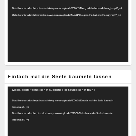
Player
Datei herunterladen: https://racskai.de/wp-content/uploads/2020/11/The-good-the-bad-and-the-ugly.mp4?_=4
Datei herunterladen: http://racskai.de/wp-content/uploads/2020/11/The-good-the-bad-and-the-ugly.mp4?_=4
Einfach mal die Seele baumeln lassen
Video-
Media error: Format(s) not supported or source(s) not found
Player
Datei herunterladen: https://racskai.de/wp-content/uploads/2020/08/Einfach-mal-die-Seele-baumeln-
lassen.mp4?_=5
Datei herunterladen: http://racskai.de/wp-content/uploads/2020/08/Einfach-mal-die-Seele-baumeln-
lassen.mp4?_=5