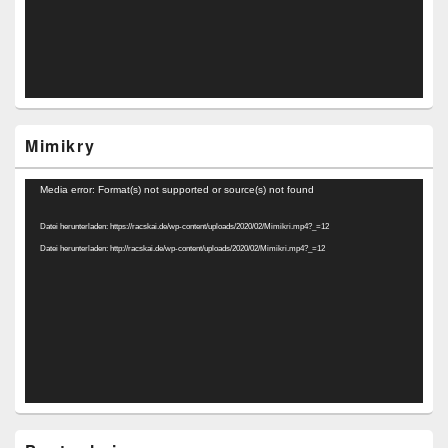
Mimikry
Video-
Media error: Format(s) not supported or source(s) not found
Player
Datei herunterladen: https://racskai.de/wp-content/uploads/2020/02/Mimikri.mp4?_=12
Datei herunterladen: http://racskai.de/wp-content/uploads/2020/02/Mimikri.mp4?_=12