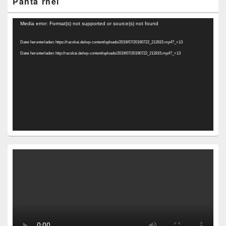
Panta rhei
Video-
Media error: Format(s) not supported or source(s) not found
Player
Datei herunterladen: https://racskai.de/wp-content/uploads/2019/07/20190722_212815.mp4?_=13
Datei herunterladen: http://racskai.de/wp-content/uploads/2019/07/20190722_212815.mp4?_=13