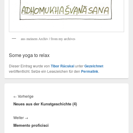
aus meinem Archiv / from my archives
Some yoga to relax
Dieser Eintrag wurde von
Tibor Rácskai
unter
Gezeichnet
veröffentlicht. Setze ein Lesezeichen für den
Permalink
.
Beitragsnavigation
Vorheriger
←
Vorherige
Neues aus der Kunstgeschichte (4)
Beitrag:
Nächster
Weiter
→
Memento proficisci
Beitrag: