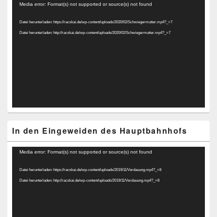
Video-
Media error: Format(s) not supported or source(s) not found
Player
Datei herunterladen: https://racskai.de/wp-content/uploads/2020/02/Schwiegermutter.mp4?_=7
Datei herunterladen: http://racskai.de/wp-content/uploads/2020/02/Schwiegermutter.mp4?_=7
In den Eingeweiden des Hauptbahnhofs
Video-
Media error: Format(s) not supported or source(s) not found
Player
Datei herunterladen: https://racskai.de/wp-content/uploads/2019/11/Verdauung.mp4?_=8
Datei herunterladen: http://racskai.de/wp-content/uploads/2019/11/Verdauung.mp4?_=8