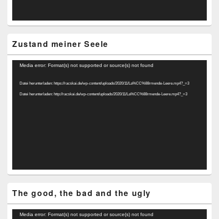
Zustand meiner Seele
Video-
Media error: Format(s) not supported or source(s) not found
Player
Datei herunterladen: https://racskai.de/wp-content/uploads/2020/11/La%CC%88rmende-Leere.mp4?_=3
Datei herunterladen: http://racskai.de/wp-content/uploads/2020/11/La%CC%88rmende-Leere.mp4?_=3
The good, the bad and the ugly
Video-
Media error: Format(s) not supported or source(s) not found