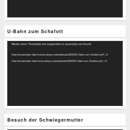
U-Bahn zum Schafott
Video-
Media error: Format(s) not supported or source(s) not found
Player
Datei herunterladen: https://racskai.de/wp-content/uploads/2020/02/U-Bahn-zum-Schafott.mp4?_=6
Datei herunterladen: http://racskai.de/wp-content/uploads/2020/02/U-Bahn-zum-Schafott.mp4?_=6
Besuch der Schwiegermutter