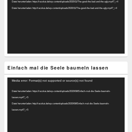
Datei herunterladen: https://racskai.de/wp-content/uploads/2020/11/The-good-the-bad-and-the-ugly.mp4?_=4
Datei herunterladen: http://racskai.de/wp-content/uploads/2020/11/The-good-the-bad-and-the-ugly.mp4?_=4
Einfach mal die Seele baumeln lassen
Video-
Media error: Format(s) not supported or source(s) not found
Player
Datei herunterladen: https://racskai.de/wp-content/uploads/2020/08/Einfach-mal-die-Seele-baumeln-
lassen.mp4?_=5
Datei herunterladen: http://racskai.de/wp-content/uploads/2020/08/Einfach-mal-die-Seele-baumeln-
lassen.mp4?_=5