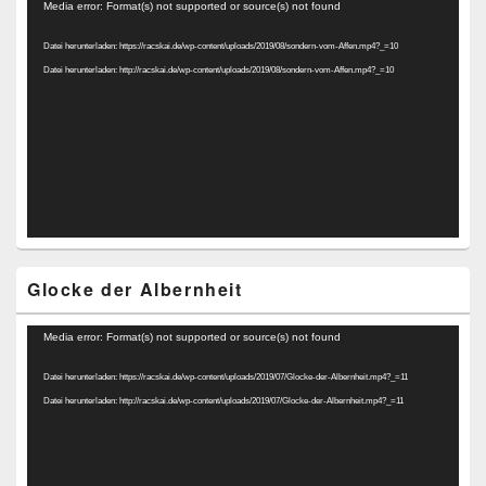
Video-
Media error: Format(s) not supported or source(s) not found
Player
Datei herunterladen: https://racskai.de/wp-content/uploads/2019/08/sondern-vom-Affen.mp4?_=10
Datei herunterladen: http://racskai.de/wp-content/uploads/2019/08/sondern-vom-Affen.mp4?_=10
Glocke der Albernheit
Video-
Media error: Format(s) not supported or source(s) not found
Player
Datei herunterladen: https://racskai.de/wp-content/uploads/2019/07/Glocke-der-Albernheit.mp4?_=11
Datei herunterladen: http://racskai.de/wp-content/uploads/2019/07/Glocke-der-Albernheit.mp4?_=11