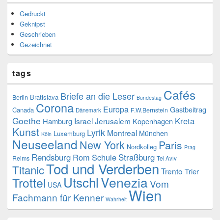
Gedruckt
Geknipst
Geschrieben
Gezeichnet
tags
Cafés
Briefe an die Leser
Bratislava
Berlin
Bundestag
Corona
Europa
Gastbeitrag
Canada
F.W.Bernstein
Dänemark
Goethe
Kreta
Israel
Jerusalem
Hamburg
Kopenhagen
Kunst
Lyrik
Montreal
München
Luxemburg
Köln
Neuseeland
New York
Paris
Nordkolleg
Prag
Rendsburg
Rom
Schule
Straßburg
Reims
Tel Aviv
Tod und Verderben
Titanic
Trento
Trier
Utschl
Venezia
Trottel
Vom
USA
Wien
Fachmann für Kenner
Wahrheit