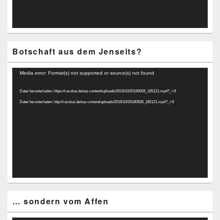
Botschaft aus dem Jenseits?
Video-
Media error: Format(s) not supported or source(s) not found
Player
Datei herunterladen: https://racskai.de/wp-content/uploads/2019/10/20190928_185121.mp4?_=9
Datei herunterladen: http://racskai.de/wp-content/uploads/2019/10/20190928_185121.mp4?_=9
… sondern vom Affen