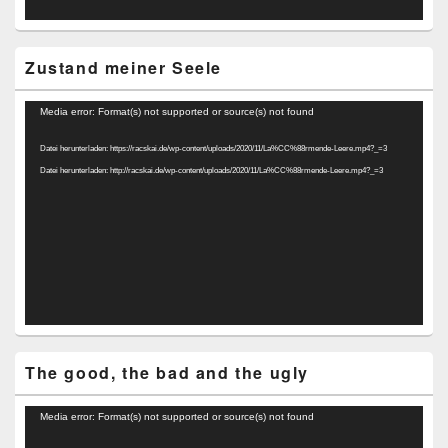
Zustand meiner Seele
Video-
Media error: Format(s) not supported or source(s) not found
Player
Datei herunterladen: https://racskai.de/wp-content/uploads/2020/11/La%CC%88rmende-Leere.mp4?_=3
Datei herunterladen: http://racskai.de/wp-content/uploads/2020/11/La%CC%88rmende-Leere.mp4?_=3
The good, the bad and the ugly
Video-
Media error: Format(s) not supported or source(s) not found
Player