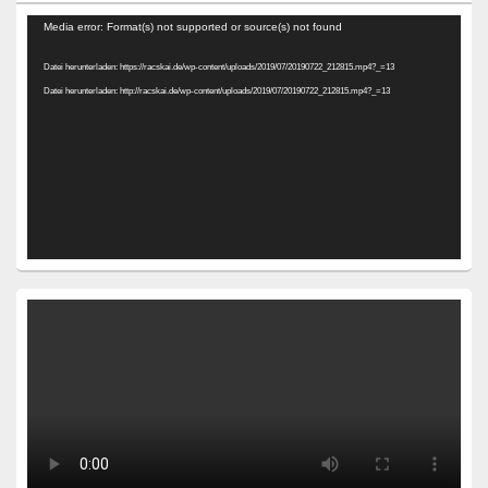
Video-
Media error: Format(s) not supported or source(s) not found
Player
Datei herunterladen: https://racskai.de/wp-content/uploads/2019/07/20190722_212815.mp4?_=13
Datei herunterladen: http://racskai.de/wp-content/uploads/2019/07/20190722_212815.mp4?_=13