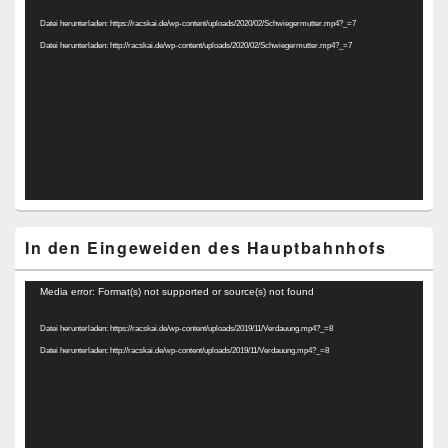
Player
Datei herunterladen: https://racskai.de/wp-content/uploads/2020/02/Schwiegermutter.mp4?_=7
Datei herunterladen: http://racskai.de/wp-content/uploads/2020/02/Schwiegermutter.mp4?_=7
In den Eingeweiden des Hauptbahnhofs
Video-
Media error: Format(s) not supported or source(s) not found
Player
Datei herunterladen: https://racskai.de/wp-content/uploads/2019/11/Verdauung.mp4?_=8
Datei herunterladen: http://racskai.de/wp-content/uploads/2019/11/Verdauung.mp4?_=8