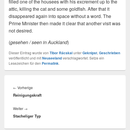
filled one of the housees with his excrement up to the
attic, killing the cat and some goldfish. After that it
disappeared again into space without a word. The
Prime Minister then made it clear that another visit was
not desired.
(
gesehen / seen in Auckland
)
Dieser Eintrag wurde von
Tibor Rácskai
unter
Geknipst
,
Geschrieben
veröffentlicht und mit
Neuseeland
verschlagwortet. Setze ein
Lesezeichen für den
Permalink
.
Beitragsnavigation
Vorheriger
←
Vorherige
Reinigungskraft
Beitrag:
Nächster
Weiter
→
Stacheliger Typ
Beitrag: