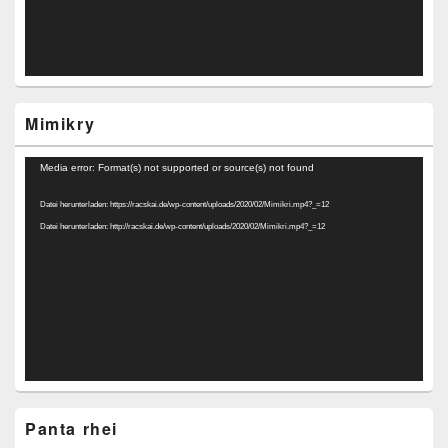
Mimikry
Video-
Media error: Format(s) not supported or source(s) not found
Player
Datei herunterladen: https://racskai.de/wp-content/uploads/2020/02/Mimikri.mp4?_=12
Datei herunterladen: http://racskai.de/wp-content/uploads/2020/02/Mimikri.mp4?_=12
Panta rhei