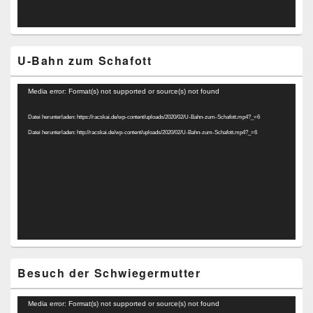
U-Bahn zum Schafott
Video-
Media error: Format(s) not supported or source(s) not found
Player
Datei herunterladen: https://racskai.de/wp-content/uploads/2020/02/U-Bahn-zum-Schafott.mp4?_=6
Datei herunterladen: http://racskai.de/wp-content/uploads/2020/02/U-Bahn-zum-Schafott.mp4?_=6
Besuch der Schwiegermutter
Video-
Media error: Format(s) not supported or source(s) not found