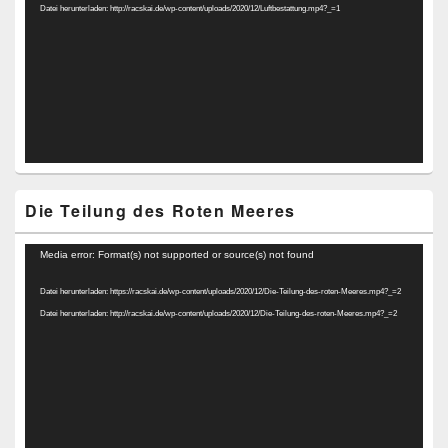
Datei herunterladen: http://racskai.de/wp-content/uploads/2020/12/Luftbestattung.mp4?_=1
Die Teilung des Roten Meeres
Video-
Media error: Format(s) not supported or source(s) not found
Player
Datei herunterladen: https://racskai.de/wp-content/uploads/2020/12/Die-Teilung-des-roten-Meeres.mp4?_=2
Datei herunterladen: http://racskai.de/wp-content/uploads/2020/12/Die-Teilung-des-roten-Meeres.mp4?_=2