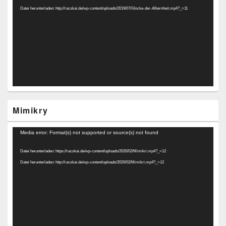
Datei herunterladen: http://racskai.de/wp-content/uploads/2019/07/Glocke-der-Albernheit.mp4?_=11
Mimikry
Video-
Media error: Format(s) not supported or source(s) not found
Player
Datei herunterladen: https://racskai.de/wp-content/uploads/2020/02/Mimikri.mp4?_=12
Datei herunterladen: http://racskai.de/wp-content/uploads/2020/02/Mimikri.mp4?_=12