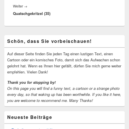
Nächster
Weiter
→
Quatschgekritzel (35)
Beitrag:
Primärer
Schön, dass Sie vorbeischauen!
Seitenleisten-
Widgetbereich
Auf dieser Seite finden Sie jeden Tag einen lustigen Text, einen
Cartoon oder ein komisches Foto, damit sich das Aufwachen schon
gelohnt hat. Wenn es Ihnen hier gefällt, dürfen Sie mich gerne weiter
empfehlen. Vielen Dank!
Thank you for stopping by!
On this page you will find a funny text, a cartoon or a strange photo
every day, so that waking up has been worthwhile.
If you like it here,
you are welcome to recommend me.
Many Thanks!
Neueste Beiträge