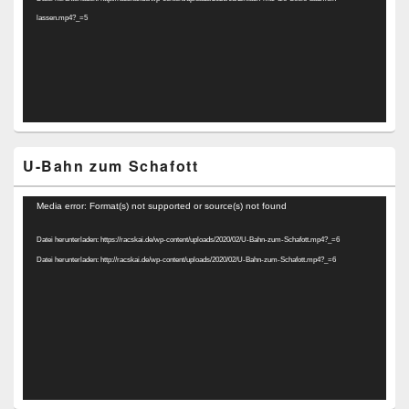
lassen.mp4?_=5
U-Bahn zum Schafott
Video-
Media error: Format(s) not supported or source(s) not found
Player
Datei herunterladen: https://racskai.de/wp-content/uploads/2020/02/U-Bahn-zum-Schafott.mp4?_=6
Datei herunterladen: http://racskai.de/wp-content/uploads/2020/02/U-Bahn-zum-Schafott.mp4?_=6