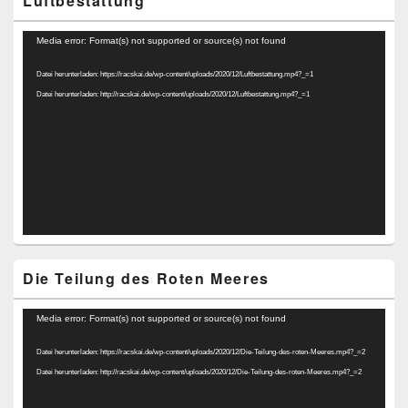
Luftbestattung
Video-
Media error: Format(s) not supported or source(s) not found
Player
Datei herunterladen: https://racskai.de/wp-content/uploads/2020/12/Luftbestattung.mp4?_=1
Datei herunterladen: http://racskai.de/wp-content/uploads/2020/12/Luftbestattung.mp4?_=1
Die Teilung des Roten Meeres
Video-
Media error: Format(s) not supported or source(s) not found
Player
Datei herunterladen: https://racskai.de/wp-content/uploads/2020/12/Die-Teilung-des-roten-Meeres.mp4?_=2
Datei herunterladen: http://racskai.de/wp-content/uploads/2020/12/Die-Teilung-des-roten-Meeres.mp4?_=2