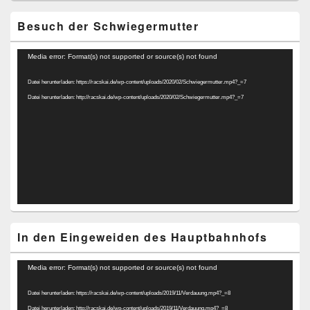
Besuch der Schwiegermutter
Video-
Media error: Format(s) not supported or source(s) not found
Player
Datei herunterladen: https://racskai.de/wp-content/uploads/2020/02/Schwiegermutter.mp4?_=7
Datei herunterladen: http://racskai.de/wp-content/uploads/2020/02/Schwiegermutter.mp4?_=7
In den Eingeweiden des Hauptbahnhofs
Video-
Media error: Format(s) not supported or source(s) not found
Player
Datei herunterladen: https://racskai.de/wp-content/uploads/2019/11/Verdauung.mp4?_=8
Datei herunterladen: http://racskai.de/wp-content/uploads/2019/11/Verdauung.mp4?_=8