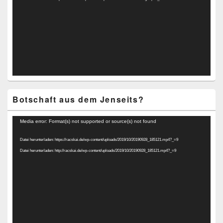
Botschaft aus dem Jenseits?
Video-
Media error: Format(s) not supported or source(s) not found
Player
Datei herunterladen: https://racskai.de/wp-content/uploads/2019/10/20190928_185121.mp4?_=9
Datei herunterladen: http://racskai.de/wp-content/uploads/2019/10/20190928_185121.mp4?_=9