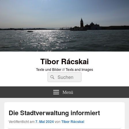
Tibor Rácskai
Texte und Bilder /// Texts and Images
Suchen
Suchen
nach:
Menü
Die Stadtverwaltung informiert
Veröffentlicht am
7. Mai 2024
von
Tibor Rácskai