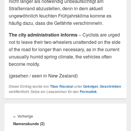
nicht länger als notwendig unbeaufsichtigt am
Straßenrand abzustellen, denn in dem aktuell
ungewöhnlich feuchten Frühjahrsklima komme es
häufig dazu, dass die Gefährte verschimmeln.
The city administration informs
– Cyclists are urged
not to leave their two-wheelers unattended on the side
of the road for longer than necessary, as in the current
unusually humid spring climate, the vehicles often
become moldy.
(gesehen / seen in New Zealand)
Dieser Eintrag wurde von
Tibor Rácskai
unter
Geknipst
,
Geschrieben
veröffentlicht. Setze ein Lesezeichen für den
Permalink
.
Beitragsnavigation
Vorheriger
←
Vorherige
Namenskunde (2)
Beitrag: