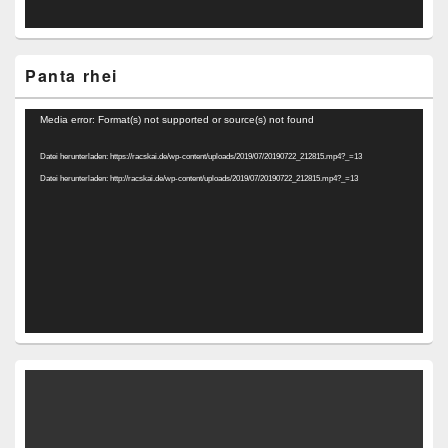
Panta rhei
Video-
Media error: Format(s) not supported or source(s) not found
Player
Datei herunterladen: https://racskai.de/wp-content/uploads/2019/07/20190722_212815.mp4?_=13
Datei herunterladen: http://racskai.de/wp-content/uploads/2019/07/20190722_212815.mp4?_=13