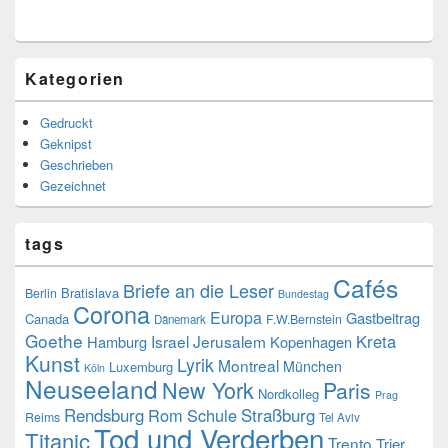
Kategorien
Gedruckt
Geknipst
Geschrieben
Gezeichnet
tags
Cafés
Briefe an die Leser
Bratislava
Berlin
Bundestag
Corona
Europa
Gastbeitrag
Canada
F.W.Bernstein
Dänemark
Goethe
Kreta
Israel
Jerusalem
Hamburg
Kopenhagen
Kunst
Lyrik
Montreal
München
Luxemburg
Köln
Neuseeland
New York
Paris
Nordkolleg
Prag
Rendsburg
Rom
Schule
Straßburg
Reims
Tel Aviv
Tod und Verderben
Titanic
Trento
Trier