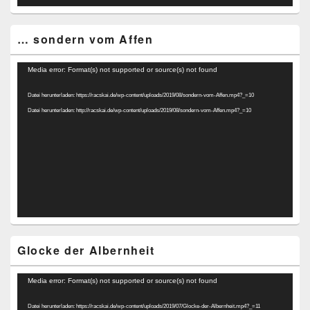
… sondern vom Affen
Video-
Media error: Format(s) not supported or source(s) not found
Player
Datei herunterladen: https://racskai.de/wp-content/uploads/2019/08/sondern-vom-Affen.mp4?_=10
Datei herunterladen: http://racskai.de/wp-content/uploads/2019/08/sondern-vom-Affen.mp4?_=10
Glocke der Albernheit
Video-
Media error: Format(s) not supported or source(s) not found
Player
Datei herunterladen: https://racskai.de/wp-content/uploads/2019/07/Glocke-der-Albernheit.mp4?_=11