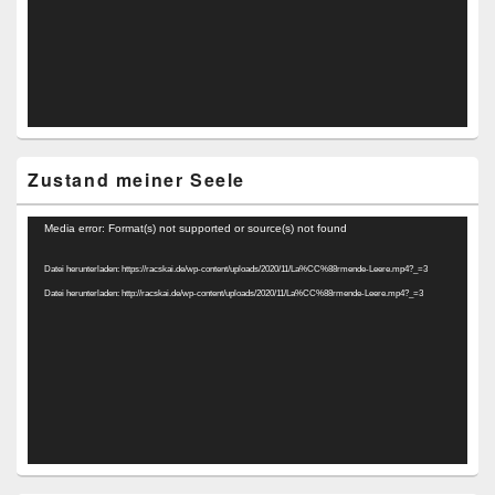
Zustand meiner Seele
Video-
Media error: Format(s) not supported or source(s) not found
Player
Datei herunterladen: https://racskai.de/wp-content/uploads/2020/11/La%CC%88rmende-Leere.mp4?_=3
Datei herunterladen: http://racskai.de/wp-content/uploads/2020/11/La%CC%88rmende-Leere.mp4?_=3