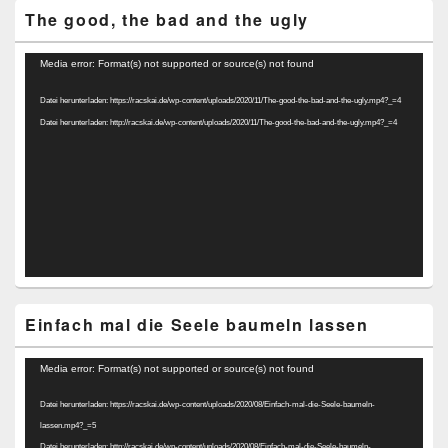
The good, the bad and the ugly
Video-
Media error: Format(s) not supported or source(s) not found
Player
Datei herunterladen: https://racskai.de/wp-content/uploads/2020/11/The-good-the-bad-and-the-ugly.mp4?_=4
Datei herunterladen: http://racskai.de/wp-content/uploads/2020/11/The-good-the-bad-and-the-ugly.mp4?_=4
Einfach mal die Seele baumeln lassen
Video-
Media error: Format(s) not supported or source(s) not found
Player
Datei herunterladen: https://racskai.de/wp-content/uploads/2020/08/Einfach-mal-die-Seele-baumeln-
lassen.mp4?_=5
Datei herunterladen: http://racskai.de/wp-content/uploads/2020/08/Einfach-mal-die-Seele-baumeln-